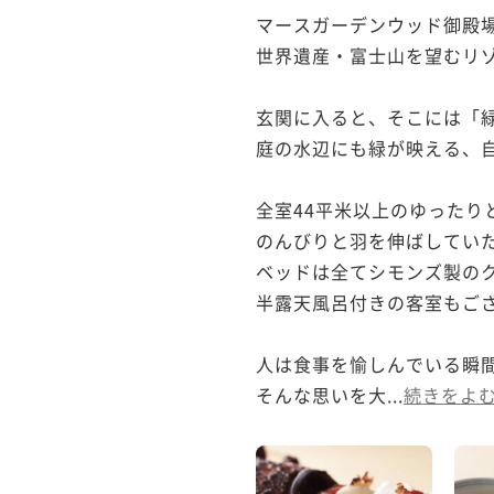
マースガーデンウッド御殿場
世界遺産・富士山を望むリゾ
玄関に入ると、そこには「緑
庭の水辺にも緑が映える、自
全室44平米以上のゆったり
のんびりと羽を伸ばしていた
ベッドは全てシモンズ製のク
半露天風呂付きの客室もござ
人は食事を愉しんでいる瞬間
そんな思いを大...
続きをよ