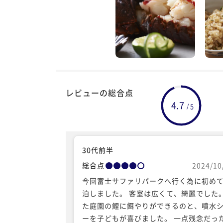
レビューの総合点
4.7
5
/
30代前半
総合点
2024/10
今回富士サファリパークへ行く為に初め
泊しました。 客室は広くて、綺麗でした
た庭園の鯉に餌やりができるのと、噴水
ーを子どもが喜びました。 一点残念だっ