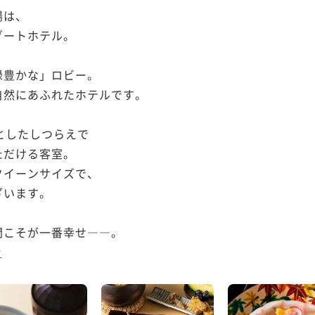
は、

ートホテル。

豊かな」ロビー。

然にあふれたホテルです。

としたしつらえで

だける客室。

イーンサイズで、

います。

こそが一番幸せ――。

む