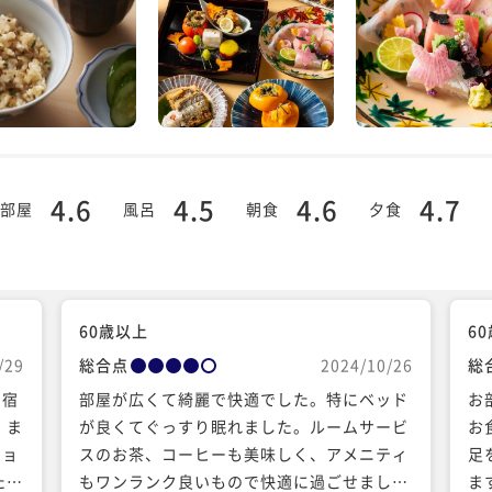
4.6
4.5
4.6
4.7
部屋
風呂
朝食
夕食
60歳以上
6
/29
総合点
2024/10/26
総
て宿
部屋が広くて綺麗で快適でした。特にベッド
お
。ま
が良くてぐっすり眠れました。ルームサービ
お
ショ
スのお茶、コーヒーも美味しく、アメニティ
足
たの
もワンランク良いもので快適に過ごせまし
ま