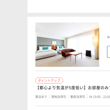
【宿の日】【御殿場プレミアムアウト
シート付】料理長こだわり和朝食付プ
朝食付き
現地決済可
事前決済可
IN 15:00 - 20:
4
ポイントアップ
【都心より気温が5度低い】【御殿場ア
ト付】銀明翠の和朝食付プラン
朝食付き
現地決済可
事前決済可
IN 15:00 - 20:
ポイントアップ
ポイントアップ
【返金不可】【カード決済限定】ブラ
【都心より気温が5度低い】お部屋のみ
りを味わう和朝食付プラン
素泊まり
現地決済可
事前決済可
IN 15:00 - 22:
朝食付き
事前決済可
IN 15:00 - 24:00 OUT11:00