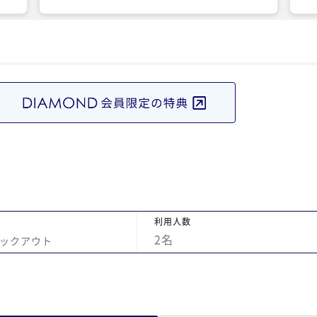
無
た。95歳の義母も朝食を美味しくたべて満足
まし
していました。 富士山側の部屋を取ったので
すが、生憎の天気でみられなかったのが残念
でした。機会があればまた利用したいと思い
ます。
利用人数
2
名
ックアウト