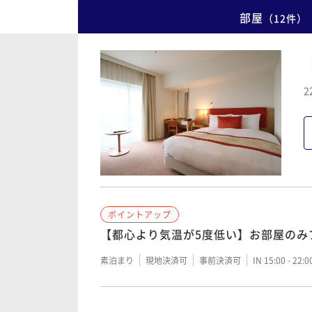
部屋
（
12
件
）
2
ポイントアップ
【都心より気温が5度低い】お部屋のみ
素泊まり
現地決済可
事前決済可
IN 15:00 - 22:
ポイントアップ