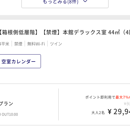
もっとみる(8件)
ポイント即利用で
最大17％
レットサービスクーポン
¥3
ラン
¥ 29,0
大人2名
00 OUT11:00
【箱根側低層階】【禁煙】本館デラックス室 44㎡（4
4平米
禁煙
無料Wi-Fi
ツイン
ポイント即利用で
最大17％
ウトレットクーポンシー
¥3
空室カレンダー
¥ 32,3
大人2名
00 OUT11:00
ポイント即利用で
最大7％
ポイント即利用で
最大7％
ンド米ごてんばこしひか
プラン
¥3
¥3
¥ 29,9
¥ 32,5
大人2名
大人2名
00 OUT10:00