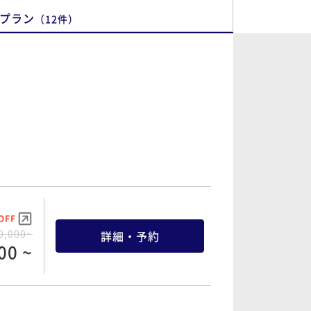
プラン
（
12
件
）
OFF
0,000~
詳細・予約
00 ~