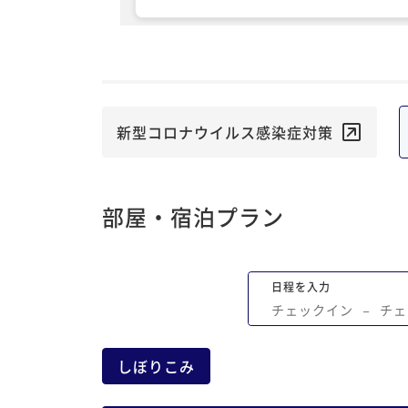
が、鉄板焼の女性スタッフがずっと笑顔
し！ 会話の中でもダメな聞き方多数あり
た。
新型コロナウイルス感染症対策
部屋・宿泊プラン
日程を入力
チェックイン
−
チェ
しぼりこみ