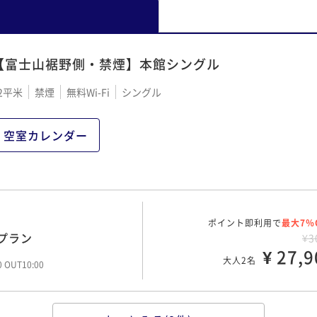
【富士山裾野側・禁煙】本館シングル
2平米
禁煙
無料Wi-Fi
シングル
空室カレンダー
ポイント即利用で
最大7％
プラン
¥3
¥ 27,9
大人2名
00 OUT10:00