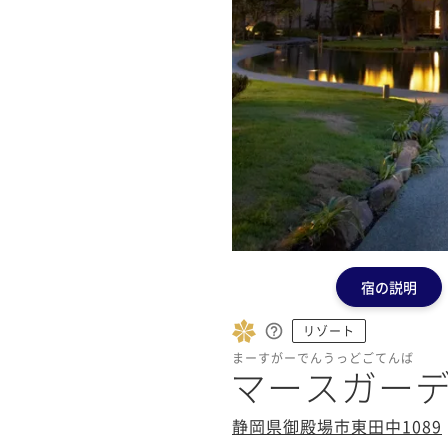
宿の説明
リゾート
まーすがーでんうっどごてんば
マースガー
静岡県御殿場市東田中1089