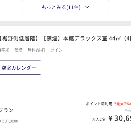
もっとみる(11件)
ポイント即利用で
最大17％
レットサービスクーポン
ポイント即利用で
最大7％
ごてんばこしひかりを味
¥3
ラン
¥3
¥ 30,7
¥ 36,2
大人2名
大人2名
00 OUT11:00
00 OUT11:00
【裾野側低層階】【禁煙】本館デラックス室 44㎡（4
4平米
禁煙
無料Wi-Fi
ツイン
ポイント即利用で
最大17％
ウトレットクーポンシー
ポイント即利用で
最大7％
水とともに始まる身体に
¥4
¥4
空室カレンダー
付プラン
¥ 34,1
¥ 43,5
大人2名
大人2名
00 OUT11:00
00 OUT12:00
ポイント即利用で
最大7％
ポイント即利用で
最大7％
ンド米ごてんばこしひか
ポイント即利用で
最大7％
】四季の味覚を五感で愉
プラン
¥3
¥3
¥7
¥ 30,6
¥ 34,4
¥ 66,0
大人2名
大人2名
00 OUT10:00
大人2名
30 OUT12:00