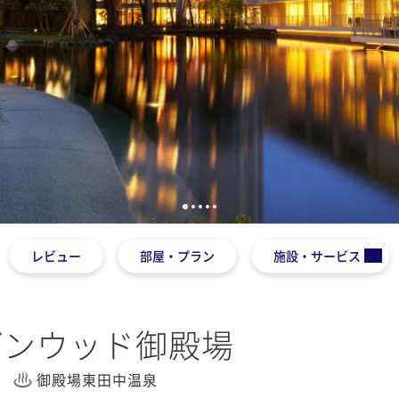
1
2
3
4
5
レビュー
部屋・プラン
施設・サービス
デンウッド御殿場
御殿場東田中温泉