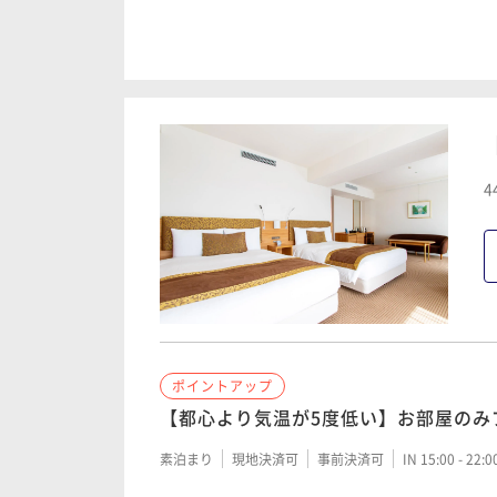
ポイントアップ
ポイントアップ
【宿の日】【御殿場プレミアムアウト
【都心より気温が5度低い】ブランド米
シート付】料理長こだわり和朝食付プ
わう和朝食付プラン
朝食付き
現地決済可
事前決済可
IN 15:00 - 20:
朝食付き
現地決済可
事前決済可
IN 15:00 - 20:
4
ポイントアップ
ポイントアップ
【都心より気温が5度低い】【御殿場ア
【最大22時間滞在可能】富士山の伏流
ト付】銀明翠の和朝食付プラン
やさしく目にも美しい銀明翠の和朝食
朝食付き
現地決済可
事前決済可
IN 15:00 - 20:
朝食付き
現地決済可
事前決済可
IN 14:00 - 22:
ポイントアップ
ポイントアップ
ポイントアップ
【返金不可】【カード決済限定】ブラ
【京会席豪華ディナー付】【夕食のみ
【都心より気温が5度低い】お部屋のみ
りを味わう和朝食付プラン
しむ富士コース付宿泊プラン
素泊まり
現地決済可
事前決済可
IN 15:00 - 22:
朝食付き
事前決済可
IN 15:00 - 24:00 OUT11:00
夕食付き
現地決済可
事前決済可
IN 15:00 - 19: