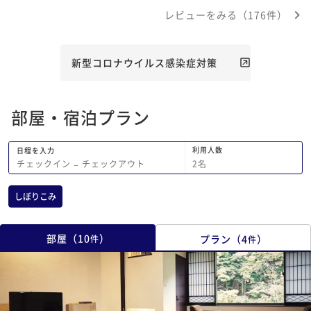
レビューをみる（176件）
新型コロナウイルス感染症対策
部屋・宿泊プラン
利用人数
日程を入力
2
名
チェックイン
−
チェックアウト
しぼりこみ
部屋
（
10
）
プラン
（
4
）
件
件