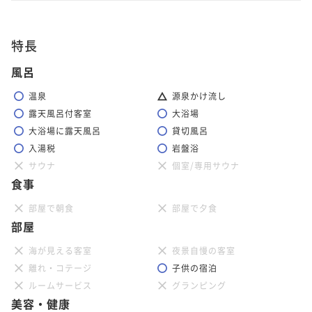
特長
風呂
温泉
源泉かけ流し
露天風呂付客室
大浴場
大浴場に露天風呂
貸切風呂
入湯税
岩盤浴
サウナ
個室/専用サウナ
食事
部屋で朝食
部屋で夕食
部屋
海が見える客室
夜景自慢の客室
離れ・コテージ
子供の宿泊
ルームサービス
グランピング
美容・健康