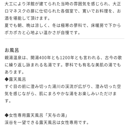
大工により洋館が建てられた当時の雰囲気を感じられ、大正
ロマネスクの扉に仕切られた各個室で、寛いでお料理を、お
酒を堪能して頂けます。

夏でも朝、晩は涼しく、冬は極寒の蓼科で、床暖房で下から
お風呂
親湯温泉は、開湯400年とも1200年とも言われる、古今の歌
に繰り返し詠まれる名湯です。蓼科でも有名な美肌の湯でも
あります。

◆露天風呂

すぐ目の前に澄み切った湯川の渓流が広がり、澄み切った空
気を感じながら、肌にまろやかな湯をお楽しみいただけま
す。

◆女性専用露天風呂「天与の湯」

渓谷を一望できる露天風呂は女性専用です。
