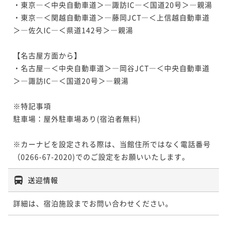
・東京―＜中央自動車道＞―諏訪IC―＜国道20号＞―親湯

・東京―＜関越自動車道＞―藤岡JCT―＜上信越自動車道
＞―佐久IC―＜県道142号＞―親湯

【名古屋方面から】

・名古屋―＜中央自動車道＞―岡谷JCT―＜中央自動車道
＞―諏訪IC―＜国道20号＞―親湯

※特記事項

駐車場：屋外駐車場あり(宿泊者無料)

※カーナビを設定される際は、当館住所ではなく電話番号
（0266-67-2020)でのご設定をお願いいたします。
送迎情報
詳細は、宿泊施設までお問い合わせください。