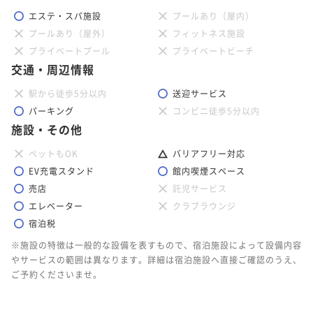
エステ・スパ施設
プールあり（屋内）
プールあり（屋外）
フィットネス施設
プライベートプール
プライベートビーチ
交通・周辺情報
駅から徒歩5分以内
送迎サービス
パーキング
コンビニ徒歩5分以内
施設・その他
ペットもOK
バリアフリー対応
EV充電スタンド
館内喫煙スペース
売店
託児サービス
エレベーター
クラブラウンジ
宿泊税
※施設の特徴は一般的な設備を表すもので、宿泊施設によって設備内容
やサービスの範囲は異なります。詳細は宿泊施設へ直接ご確認のうえ、
ご予約くださいませ。