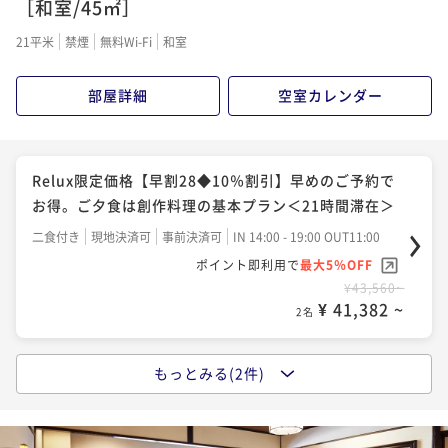
［和室/45㎡］
21平米
禁煙
無料Wi-Fi
和室
部屋詳細
空室カレンダー
Relux限定価格【早割28◆10％割引】早めのご予約で
お得。ご夕食は創作料理の基本プラン＜21時間滞在＞
二食付き
現地決済可
事前決済可
IN 14:00 - 19:00 OUT11:00
ポイント即利用で
最大5％OFF
¥43,560~
¥ 41,382 ~
2名
もっとみる(2件)
【シニア限定】寛ぎのシニア割プラン【朝夕個室食＆1
4時チェックイン】 【信州朝ごはん】50歳以上限定
二食付き
現地決済可
事前決済可
IN 14:00 - 18:00 OUT11:00