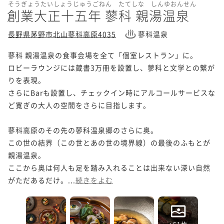
そうぎょうたいしょうじゅうごねん たてしな しんゆおんせん
創業大正十五年 蓼科 親湯温泉
長野県茅野市北山蓼科高原4035
蓼科温泉
蓼科 親湯温泉の食事会場を全て「個室レストラン」に。

ロビーラウンジには蔵書3万冊を設置し、蓼科と文学との繋が
りを表現。

さらにBarも設置し、チェックイン時にアルコールサービスな
ど寛ぎの大人の空間をさらに目指します。

蓼科高原のその先の蓼科温泉郷のさらに奥。

この世の結界（この世とあの世の境界線）の最後のふもとが
親湯温泉。

ここから奥は何人も足を踏み入れることは出来ない深い自然
がただあるだけ。...
続きをよむ
+51枚