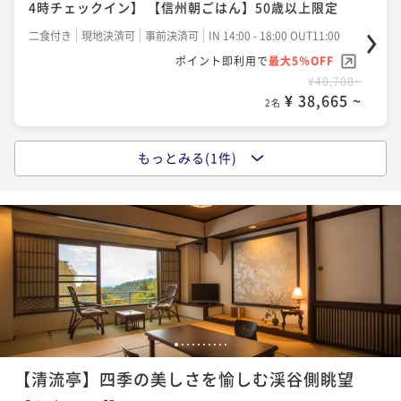
4時チェックイン】 【信州朝ごはん】50歳以上限定
二食付き
現地決済可
事前決済可
IN 14:00 - 18:00 OUT11:00
ポイント即利用で
最大5％OFF
¥40,700~
¥ 38,665 ~
2名
もっとみる(1件)
【朝夕個室食＆無料貸切露天】蓼科 親湯温泉 寛ぎの基
本プラン〈IN14時OUT11時／21時間滞在〉
二食付き
現地決済可
事前決済可
IN 14:00 - 18:00 OUT11:00
ポイント即利用で
最大5％OFF
¥42,900~
¥ 40,755 ~
2名
1
2
3
4
5
6
7
8
9
10
【清流亭】四季の美しさを愉しむ渓谷側眺望