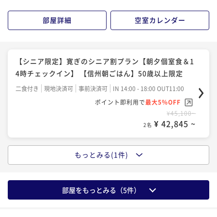
¥ 47,025 ~
2名
部屋詳細
空室カレンダー
【シニア限定】寛ぎのシニア割プラン【朝夕個室食＆1
4時チェックイン】 【信州朝ごはん】50歳以上限定
二食付き
現地決済可
事前決済可
IN 14:00 - 18:00 OUT11:00
ポイント即利用で
最大5％OFF
¥45,100~
¥ 42,845 ~
2名
もっとみる(1件)
【朝夕個室食＆無料貸切露天】蓼科 親湯温泉 寛ぎの基
本プラン〈IN14時OUT11時／21時間滞在〉
二食付き
現地決済可
事前決済可
IN 14:00 - 18:00 OUT11:00
部屋をもっとみる（
5
件）
ポイント即利用で
最大5％OFF
¥47,300~