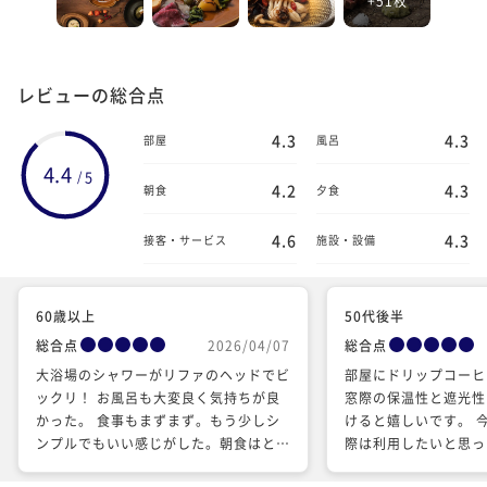
レビューの総合点
4.3
4.3
部屋
風呂
4.4
5
/
4.2
4.3
朝食
夕食
4.6
4.3
接客・サービス
施設・設備
60歳以上
50代後半
総合点
2026/04/07
総合点
大浴場のシャワーがリファのヘッドでビ
部屋にドリップコーヒ
ックリ！ お風呂も大変良く気持ちが良
窓際の保温性と遮光性
かった。 食事もまずまず。もう少しシ
けると嬉しいです。 
ンプルでもいい感じがした。朝食はとて
際は利用したいと思っ
も美味しく頂きました。