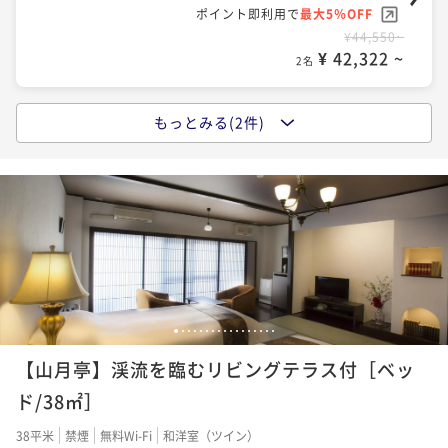
ポイント即利用で
最大5％OFF
¥44,550~
¥ 42,322 ~
2名
もっとみる(2件)
【シニア限定】寛ぎのシニア割プラン【朝夕個室食＆1
4時チェックイン】 【信州朝ごはん】50歳以上限定
二食付き
現地決済可
事前決済可
IN 14:00 - 18:00 OUT11:00
ポイント即利用で
最大5％OFF
¥47,300~
¥ 44,935 ~
2名
【朝夕個室食＆無料貸切露天】蓼科 親湯温泉 寛ぎの基
1
2
3
4
5
6
7
8
9
10
11
12
13
14
15
16
17
本プラン〈IN14時OUT11時／21時間滞在〉
【山月亭】渓流を臨むリビングテラス付［ベッ
二食付き
現地決済可
事前決済可
IN 14:00 - 18:00 OUT11:00
ド/38㎡］
ポイント即利用で
最大5％OFF
38平米
禁煙
無料Wi-Fi
和洋室（ツイン）
¥49,500~