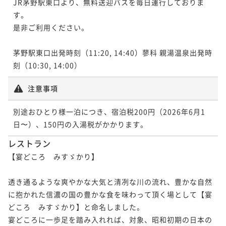
JR茅野駅東口より、無料送迎バスを毎日運行しておりま
す。

是非ご利用ください。

茅野駅東口出発時刻（11:20, 14:40）蓼科 親湯温泉出発時
注意事項
別途おひとり様一泊につき、宿泊税200円（2026年6月1
レストラン
【宴どころ　みすゞかり】

透き通るような爽やかな大気と清冽な川の流れ、豊かな自然
に抱かれた信濃の国の豊かな食を味わって頂く場として【宴
どころ　みすゞかり】と命名しました。

宴どころに一歩足を踏み入れれば、対象、昭和初期の日本の