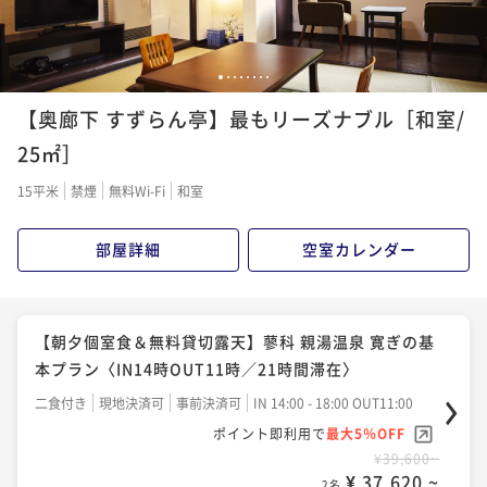
1
2
3
4
5
6
7
8
【奥廊下 すずらん亭】最もリーズナブル［和室/
25㎡］
15平米
禁煙
無料Wi-Fi
和室
部屋詳細
空室カレンダー
【朝夕個室食＆無料貸切露天】蓼科 親湯温泉 寛ぎの基
本プラン〈IN14時OUT11時／21時間滞在〉
二食付き
現地決済可
事前決済可
IN 14:00 - 18:00 OUT11:00
ポイント即利用で
最大5％OFF
¥39,600~
¥ 37,620 ~
2名