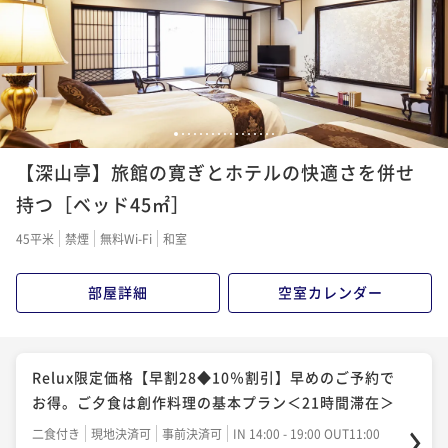
ポイント即利用で
最大5％OFF
¥46,200~
¥ 43,890 ~
2名
【朝夕個室食＆無料貸切露天】蓼科 親湯温泉 寛ぎの基
1
2
3
4
5
6
7
8
9
10
11
12
13
14
15
16
17
本プラン〈IN14時OUT11時／21時間滞在〉
【深山亭】旅館の寛ぎとホテルの快適さを併せ
二食付き
現地決済可
事前決済可
IN 14:00 - 18:00 OUT11:00
持つ［ベッド45㎡］
ポイント即利用で
最大5％OFF
45平米
禁煙
無料Wi-Fi
和室
¥48,400~
¥ 45,980 ~
2名
部屋詳細
空室カレンダー
Relux限定価格【早割28◆10％割引】早めのご予約で
お得。ご夕食は創作料理の基本プラン＜21時間滞在＞
二食付き
現地決済可
事前決済可
IN 14:00 - 19:00 OUT11:00