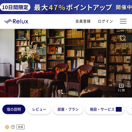
会員登録
ログイン
51
枚
1
2
3
4
5
宿の説明
レビュー
部屋・プラン
施設・サービス
旅館