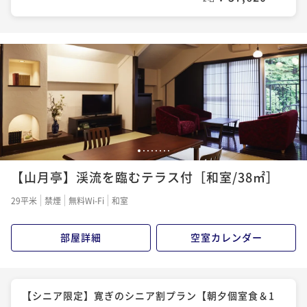
1
2
3
4
5
6
7
8
【山月亭】渓流を臨むテラス付［和室/38㎡］
29平米
禁煙
無料Wi-Fi
和室
部屋詳細
空室カレンダー
【シニア限定】寛ぎのシニア割プラン【朝夕個室食＆1