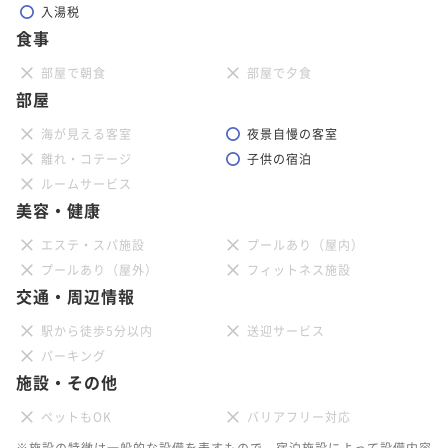
入湯税
食事
部屋で朝食
部屋で夕食
部屋
海が見える客室
夜景自慢の客室
離れ・コテージ
子供の宿泊
ルームサービス
美容・健康
エステ・スパ施設
プールあり（屋内）
プールあり（屋外）
フィットネス施設
交通・周辺情報
駅から徒歩5分以内
送迎サービス
パーキング
施設・その他
ペットもOK
バリアフリー対応
※施設の特徴は一般的な設備を表すもので、宿泊施設によって設備内容