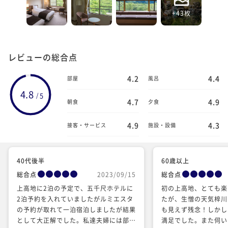
+43枚
レビューの総合点
4.2
4.4
部屋
風呂
4.8
5
/
4.7
4.9
朝食
夕食
4.9
4.3
接客・サービス
施設・設備
40代後半
60歳以上
総合点
2023/09/15
総合点
上高地に2泊の予定で、五千尺ホテルに
初の上高地、とても楽
2泊予約を入れていましたがルミエスタ
たが、生憎の天気梓川
の予約が取れて一泊宿泊しましたが結果
も見えず残念！しかし
として大正解でした。私達夫婦には部
満足でした。また伺い