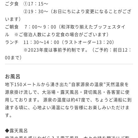
ご夕食　①17：15～

　　　　②19：30～（お日にちにより変更になることがござ
います）

ご朝食　 7：00～ 9：00（和洋取り揃えたブッフェスタイ
ル　※ご宿泊人数により定食の場合がございます）

ランチ　11：30～14：00（ラストオーダー13：20）

　　　　※2023年度は事前予約制です。（ご予約：前日12：
00まで）
お風呂
地下150メートルから湧き出た”自家源泉の温泉”天然温泉を
源泉掛け流しで、大浴場・露天風呂・貸切風呂・各客室に使
用しております。 源泉の温度は約47度で、ちょうど湯船に到
達する頃に、心地よい湯温になり皆様にお楽しみいただけま
す。

◆露天風呂

爽涼の風を感じながら入る露天風呂。木々の緑を間近にご覧