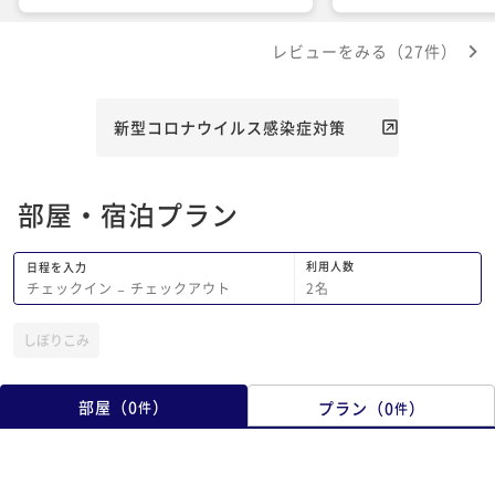
屋、料理、お風呂ルミエスタの方が良か
ったねと話してます。一日中歩き疲れ
レビューをみる（27件）
て、夕食を楽しみにしてましたが期待ど
おり美味しかったです。量は少なくも多
くもなく丁度良く、最後のフォアグラの
せフィレステーキは大満足てした。
新型コロナウイルス感染症対策
部屋・宿泊プラン
利用人数
日程を入力
2
名
チェックイン
−
チェックアウト
しぼりこみ
部屋
（
0
）
プラン
（
0
）
件
件