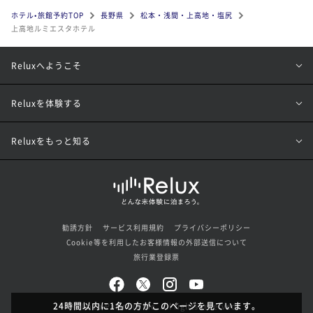
ホテル•旅館予約TOP
長野県
松本・浅間・上高地・塩尻
上高地ルミエスタホテル
Reluxへようこそ
Reluxを体験する
Reluxをもっと知る
勧誘方針
サービス利用規約
プライバシーポリシー
Cookie等を利用したお客様情報の外部送信について
旅行業登録票
24時間以内に1名の方がこのページを見ています。
© Loco Partners Inc. All rights reserved.