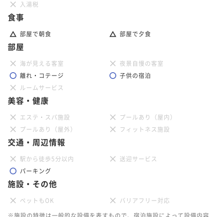
入湯税
食事
部屋で朝食
部屋で夕食
部屋
海が見える客室
夜景自慢の客室
離れ・コテージ
子供の宿泊
ルームサービス
美容・健康
エステ・スパ施設
プールあり（屋内）
プールあり（屋外）
フィットネス施設
交通・周辺情報
駅から徒歩5分以内
送迎サービス
パーキング
施設・その他
ペットもOK
バリアフリー対応
※施設の特徴は一般的な設備を表すもので、宿泊施設によって設備内容