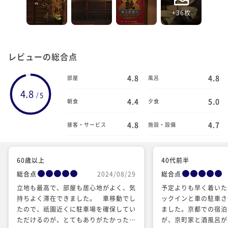
+36枚
レビューの総合点
4.8
4.8
部屋
風呂
4.8
5
/
4.4
5.0
朝食
夕食
4.8
4.7
接客・サービス
施設・設備
60歳以上
40代前半
総合点
2024/08/29
総合点
立地も最高で、部屋も居心地がよく、気
予定よりも早く着いた
持ちよく滞在できました。 車移動でし
ックインと車の駐車さ
たので、祇園近くに駐車場を確保してい
ました。京都での宿泊
ただけるのが、とてもありがたかったで
が、京町家と酒風呂が