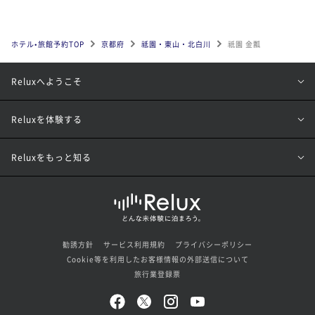
ホテル•旅館予約TOP
京都府
祗園・東山・北白川
祇園 金瓢
Reluxへようこそ
Reluxを体験する
Reluxをもっと知る
勧誘方針
サービス利用規約
プライバシーポリシー
Cookie等を利用したお客様情報の外部送信について
旅行業登録票