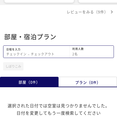
す。ご担当の方がいたれりつくせりで対
は初詣でしたが、次回
応してくださいました。ありがとうござ
ップと紅葉の際に是非
レビューをみる（9件）
いました。
思います。有難うござ
部屋・宿泊プラン
利用人数
日程を入力
2
名
チェックイン
−
チェックアウト
しぼりこみ
部屋
（
0
）
プラン
（
0
）
件
件
選択された日付では空室は見つかりませんでした。
日付を変更してもう一度検索してください