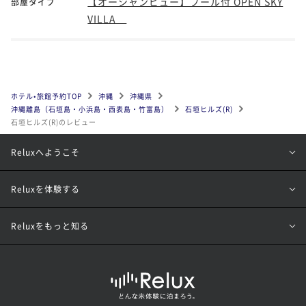
【オーシャンビュー】プール付 OPEN SKY
部屋タイプ
VILLA
ホテル•旅館予約TOP
沖縄
沖縄県
沖縄離島（石垣島・小浜島・西表島・竹富島）
石垣ヒルズ(R)
石垣ヒルズ(R)のレビュー
Reluxへようこそ
Reluxを体験する
Reluxをもっと知る