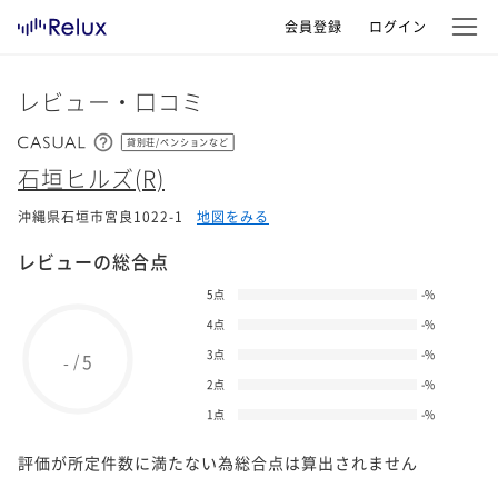
会員登録
ログイン
レビュー・口コミ
貸別荘/ペンションなど
石垣ヒルズ(R)
沖縄県石垣市宮良1022-1
地図をみる
レビューの総合点
5点
-
%
4点
-
%
3点
-
%
5
/
-
2点
-
%
1点
-
%
評価が所定件数に満たない為総合点は算出されません