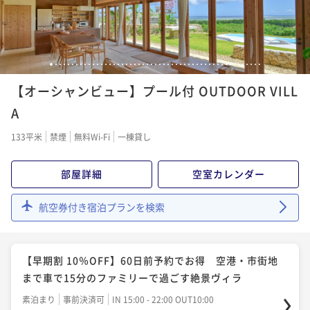
¥96,800~
¥ 91,960 ~
2名
【連泊 15％OFF】2連泊以上でお得 BBQ設備完備 オ
1
2
3
4
5
6
7
8
9
10
11
12
13
14
15
16
17
18
19
20
21
22
23
24
25
26
27
28
29
30
31
32
33
34
35
36
37
38
39
40
41
42
43
44
45
46
47
48
49
50
51
ーシャンビューの一棟貸し絶景リゾートヴィラ
【オーシャンビュー】プール付 OUTDOOR VILL
素泊まり
事前決済可
IN 15:00 - 22:00 OUT10:00
A
ポイント即利用で
最大5％OFF
133平米
禁煙
無料Wi-Fi
一棟貸し
¥164,800~
¥ 156,560 ~
2名
部屋詳細
空室カレンダー
航空券付き宿泊プランを検索
【早期割 10％OFF】60日前予約でお得 空港・市街地
まで車で15分のファミリーで過ごす絶景ヴィラ
素泊まり
事前決済可
IN 15:00 - 22:00 OUT10:00