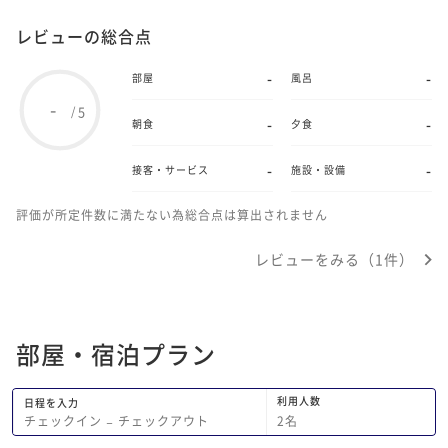
レビューの総合点
-
-
部屋
風呂
-
5
/
-
-
朝食
夕食
-
-
接客・サービス
施設・設備
評価が所定件数に満たない為総合点は算出されません
レビューをみる（1件）
部屋・宿泊プラン
利用人数
日程を入力
2
名
チェックイン
−
チェックアウト