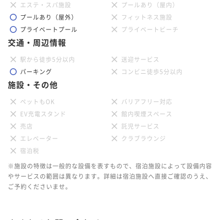
エステ・スパ施設
プールあり（屋内）
プールあり（屋外）
フィットネス施設
プライベートプール
プライベートビーチ
交通・周辺情報
駅から徒歩5分以内
送迎サービス
パーキング
コンビニ徒歩5分以内
施設・その他
ペットもOK
バリアフリー対応
EV充電スタンド
館内喫煙スペース
売店
託児サービス
エレベーター
クラブラウンジ
宿泊税
※施設の特徴は一般的な設備を表すもので、宿泊施設によって設備内容
やサービスの範囲は異なります。詳細は宿泊施設へ直接ご確認のうえ、
ご予約くださいませ。