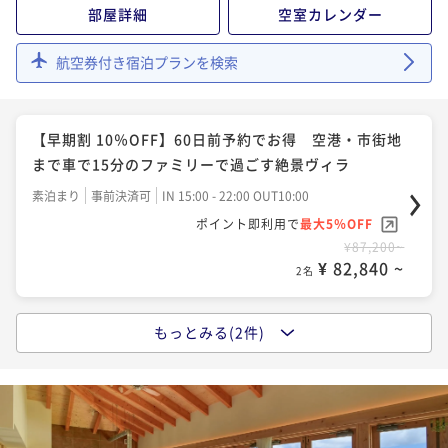
部屋詳細
空室カレンダー
航空券付き宿泊プランを検索
【早期割 10％OFF】60日前予約でお得 空港・市街地
まで車で15分のファミリーで過ごす絶景ヴィラ
素泊まり
事前決済可
IN 15:00 - 22:00 OUT10:00
ポイント即利用で
最大5％OFF
¥87,200~
¥ 82,840 ~
2名
もっとみる(2件)
【家族同室】完全プライベート空間のプール付きオー
シャンビューのリゾートヴィラ スタンダードプラン
素泊まり
事前決済可
IN 15:00 - 22:00 OUT10:00
ポイント即利用で
最大5％OFF