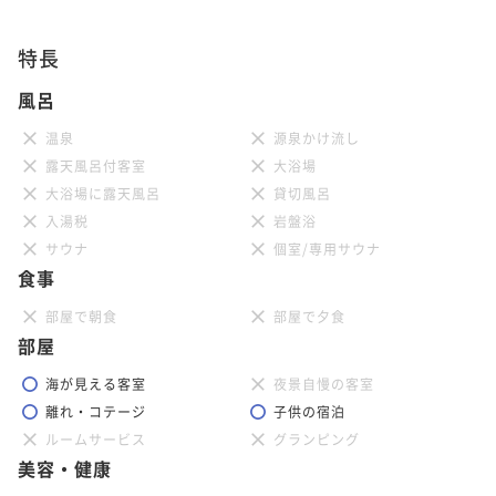
特長
風呂
温泉
源泉かけ流し
露天風呂付客室
大浴場
大浴場に露天風呂
貸切風呂
入湯税
岩盤浴
サウナ
個室/専用サウナ
食事
部屋で朝食
部屋で夕食
部屋
海が見える客室
夜景自慢の客室
離れ・コテージ
子供の宿泊
ルームサービス
グランピング
美容・健康