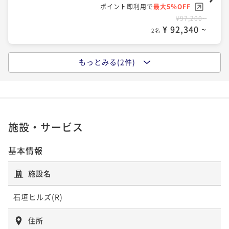
ポイント即利用で
最大5％OFF
¥97,200~
¥ 92,340 ~
2名
もっとみる(2件)
【家族同室】完全プライベート空間のプール付きオー
シャンビューのリゾートヴィラ スタンダードプラン
素泊まり
事前決済可
IN 15:00 - 22:00 OUT10:00
ポイント即利用で
最大5％OFF
¥107,800~
施設・サービス
¥ 102,410 ~
2名
基本情報
【連泊 15％OFF】2連泊以上でお得 BBQ設備完備 オ
施設名
ーシャンビューの一棟貸し絶景リゾートヴィラ
石垣ヒルズ(R)
素泊まり
事前決済可
IN 15:00 - 22:00 OUT10:00
ポイント即利用で
最大5％OFF
住所
¥183,200~