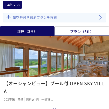
しぼりこみ
航空券付き宿泊プランを検索
部屋
（
2
）
プラン
（
3
）
件
件
1
2
3
4
5
6
7
8
9
10
11
12
13
14
15
16
17
18
19
20
21
22
23
24
25
26
27
28
29
30
31
32
33
34
35
【オーシャンビュー】プール付 OPEN SKY VILL
A
103平米
禁煙
無料Wi-Fi
一棟貸し