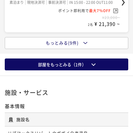
素泊まり
現地決済可
事前決済可
IN 15:00 - 22:00 OUT11:00
¥27,000~
¥ 25,110 ~
ポイント即利用で
最大7％OFF
2名
¥23,000~
ポイントアップ
¥ 21,390 ~
【飲み放題プレミアム】全30種アルコール飲み放題！
2名
ポイントアップ
当日注文より10％OFF【朝/夕食ブッフェ付】
宿の日【スタンダード】国産いくら＆白老牛ステーキ
二食付き
現地決済可
事前決済可
IN 15:00 - 19:00 OUT11:00
もっとみる(9件)
ポイントアップ
＆窯焼ピザ＆ジンギスカン食べ放題《ライブキッチン
【50歳以上＆平日＆室数限定】通常価格より最大15％
ポイント即利用で
最大7％OFF
毎日開催》
二食付き
現地決済可
事前決済可
IN 15:00 - 19:00 OUT11:00
¥32,300~
OFFの平日最安値プラン【朝/夕食ブッフェ付】
¥ 30,039 ~
ポイント即利用で
最大7％OFF
部屋をもっとみる（
1
件）
2名
二食付き
現地決済可
事前決済可
IN 15:00 - 19:00 OUT11:00
¥27,000~
¥ 25,110 ~
ポイント即利用で
最大7％OFF
2名
¥24,920~
ポイントアップ
¥ 23,175 ~
【連泊割引】2泊以上のご予約で通常プランより最大1
2名
施設・サービス
ポイントアップ
0％割引【朝食ブッフェ付】
【BabyTripプラン】赤ちゃん旅を全力サポートする4
基本情報
朝食付き
現地決済可
事前決済可
IN 15:00 - 22:00 OUT11:00
ポイントアップ
大特典付【朝/夕食ブッフェ付】
【スタンダードプラン】＜アイヌ文化×露天風呂＞歴
ポイント即利用で
最大7％OFF
施設名
二食付き
現地決済可
事前決済可
IN 14:00 - 19:00 OUT11:00
¥45,600~
史と自然が交差する贅沢なひととき【朝食ブッフェ】
¥ 42,408 ~
ポイント即利用で
最大7％OFF
2名
リブマックスリゾートウポポイ白老温泉
朝食付き
現地決済可
事前決済可
IN 15:00 - 22:00 OUT11:00