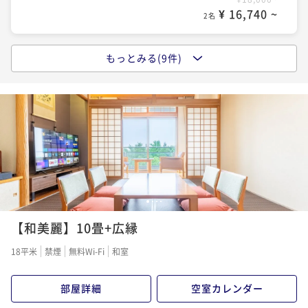
¥ 16,740 ~
2名
もっとみる(9件)
ポイントアップ
【スタンダードプラン】＜アイヌ文化×露天風呂＞歴
史と自然が交差する贅沢なひととき【朝食ブッフェ】
朝食付き
現地決済可
事前決済可
IN 15:00 - 22:00 OUT11:00
ポイント即利用で
最大7％OFF
¥20,000~
¥ 18,600 ~
2名
1
2
3
4
ポイントアップ
【和美麗】10畳+広縁
【50歳以上＆平日＆室数限定】通常価格より最大15％
OFFの平日最安値プラン【朝/夕食ブッフェ付】
18平米
禁煙
無料Wi-Fi
和室
二食付き
現地決済可
事前決済可
IN 15:00 - 19:00 OUT11:00
ポイント即利用で
最大7％OFF
部屋詳細
空室カレンダー
¥20,240~