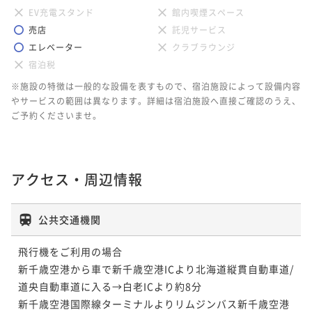
EV充電スタンド
館内喫煙スペース
売店
託児サービス
エレベーター
クラブラウンジ
宿泊税
※施設の特徴は一般的な設備を表すもので、宿泊施設によって設備内容
やサービスの範囲は異なります。詳細は宿泊施設へ直接ご確認のうえ、
ご予約くださいませ。
アクセス・周辺情報
公共交通機関
飛行機をご利用の場合

新千歳空港から車で新千歳空港ICより北海道縦貫自動車道/
道央自動車道に入る→白老ICより約8分

新千歳空港国際線ターミナルよりリムジンバス新千歳空港