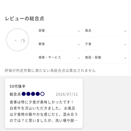
レビューの総合点
-
-
部屋
風呂
-
5
/
-
-
朝食
夕食
-
-
接客・サービス
施設・設備
評価が所定件数に満たない為総合点は算出されません
50代後半
総合点
2026/07/11
食事は特に夕食が美味しかったです！
白老牛を沢山いただきました。 お風呂
は夕食時の賑やかな感じだと、混み合う
のでは？と思いましたが、洗い場や脱衣
所のロッカーが沢山あって、落ち着いて