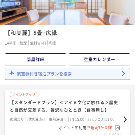
1
2
3
4
5
【和美麗】8畳+広縁
14平米
禁煙
無料Wi-Fi
和室
部屋詳細
空室カレンダー
航空券付き宿泊プランを検索
ポイントアップ
【スタンダードプラン】＜アイヌ文化に触れる＞歴史
と自然が交差する、贅沢なひととき【食事無し】
素泊まり
現地決済可
事前決済可
IN 15:00 - 22:00 OUT11:00
ポイント即利用で
最大7％OFF
¥18,000~