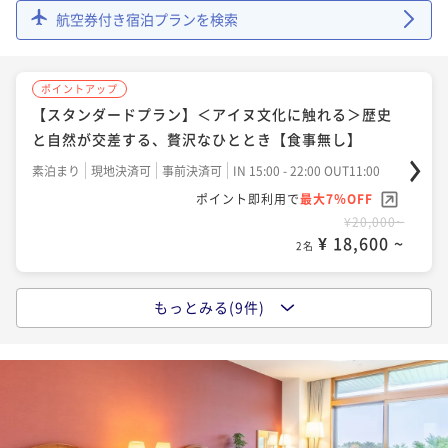
¥ 18,823 ~
2名
航空券付き宿泊プランを検索
ポイントアップ
ポイントアップ
【BabyTripプラン】赤ちゃん旅を全力サポートする4
【スタンダードプラン】＜アイヌ文化に触れる＞歴史
大特典付【朝/夕食ブッフェ付】
と自然が交差する、贅沢なひととき【食事無し】
二食付き
現地決済可
事前決済可
IN 14:00 - 19:00 OUT11:00
素泊まり
現地決済可
事前決済可
IN 15:00 - 22:00 OUT11:00
ポイント即利用で
最大7％OFF
ポイント即利用で
最大7％OFF
¥22,000~
¥20,000~
¥ 20,460 ~
2名
¥ 18,600 ~
2名
ポイントアップ
もっとみる(9件)
ポイントアップ
【早期割55】通常ブッフェ＆白老牛炙り寿司！スタッ
【スタンダードプラン】＜アイヌ文化×露天風呂＞歴
フが目の前で炙ります！《早期予約限定》
史と自然が交差する贅沢なひととき【朝食ブッフェ】
二食付き
現地決済可
事前決済可
IN 15:00 - 19:00 OUT11:00
朝食付き
現地決済可
事前決済可
IN 15:00 - 22:00 OUT11:00
ポイント即利用で
最大7％OFF
ポイント即利用で
最大7％OFF
¥22,000~
¥22,000~