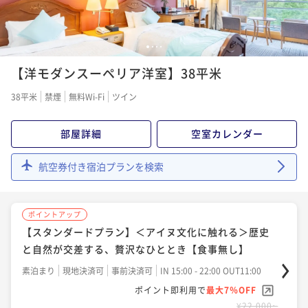
¥ 20,460 ~
2名
¥ 20,460 ~
2名
1
2
3
4
ポイントアップ
ポイントアップ
宿の日【スタンダード】国産いくら＆白老牛ステーキ
【洋モダンスーペリア洋室】38平米
【50歳以上＆平日＆室数限定】通常価格より最大15％
＆窯焼ピザ＆ジンギスカン食べ放題《ライブキッチン
OFFの平日最安値プラン【朝/夕食ブッフェ付】
38平米
禁煙
無料Wi-Fi
ツイン
毎日開催》
二食付き
現地決済可
事前決済可
IN 15:00 - 19:00 OUT11:00
二食付き
現地決済可
事前決済可
IN 15:00 - 19:00 OUT11:00
ポイント即利用で
最大7％OFF
ポイント即利用で
最大7％OFF
部屋詳細
空室カレンダー
¥22,000~
¥22,080~
¥ 20,460 ~
2名
¥ 20,534 ~
2名
航空券付き宿泊プランを検索
ポイントアップ
ポイントアップ
ポイントアップ
【飲み放題スタンダード】全19種アルコール飲み放
【早期割55】通常ブッフェ＆白老牛炙り寿司！スタッ
【スタンダードプラン】＜アイヌ文化に触れる＞歴史
題！当日注文より10％OFF【朝/夕食ブッフェ付】
フが目の前で炙ります！《早期予約限定》
と自然が交差する、贅沢なひととき【食事無し】
二食付き
現地決済可
事前決済可
IN 15:00 - 19:00 OUT11:00
二食付き
現地決済可
事前決済可
IN 15:00 - 19:00 OUT11:00
素泊まり
現地決済可
事前決済可
IN 15:00 - 22:00 OUT11:00
ポイント即利用で
最大7％OFF
ポイント即利用で
最大7％OFF
ポイント即利用で
最大7％OFF
¥26,500~
¥24,000~
¥ 24,645 ~
¥22,000~
2名