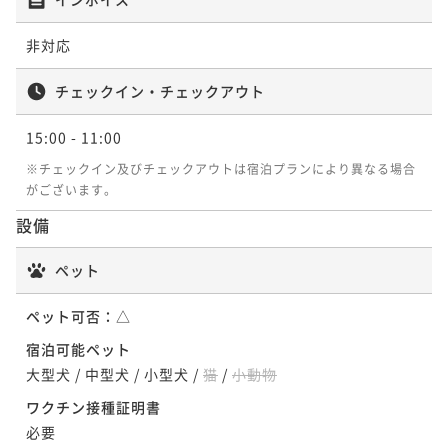
¥ 29,295 ~
ポイント即利用で
最大7％OFF
2名
¥27,000~
非対応
¥ 25,110 ~
2名
ポイントアップ
チェックイン・チェックアウト
【飲み放題プレミアム】全30種アルコール飲み放題！
ポイントアップ
15:00
当日注文より10％OFF【朝/夕食ブッフェ付】
- 11:00
【早期割55】通常ブッフェ＆白老牛炙り寿司！スタッ
※チェックイン及びチェックアウトは宿泊プランにより異なる場合
二食付き
現地決済可
事前決済可
IN 15:00 - 19:00 OUT11:00
フが目の前で炙ります！《早期予約限定》
がございます。
ポイント即利用で
最大7％OFF
二食付き
現地決済可
事前決済可
IN 15:00 - 19:00 OUT11:00
¥33,300~
設備
¥ 30,969 ~
ポイント即利用で
最大7％OFF
2名
¥27,000~
ペット
¥ 25,110 ~
2名
ポイントアップ
ペット可否：
△
【連泊割引】2泊以上のご予約で通常プランより最大1
宿泊可能ペット
ポイントアップ
0％割引【朝食ブッフェ付】
大型犬
/
中型犬
/
小型犬
/
猫
/
小動物
【飲み放題スタンダード】全19種アルコール飲み放
朝食付き
現地決済可
事前決済可
IN 15:00 - 22:00 OUT11:00
題！当日注文より10％OFF【朝/夕食ブッフェ付】
ワクチン接種証明書
ポイント即利用で
最大7％OFF
必要
二食付き
現地決済可
事前決済可
IN 15:00 - 19:00 OUT11:00
¥47,600~