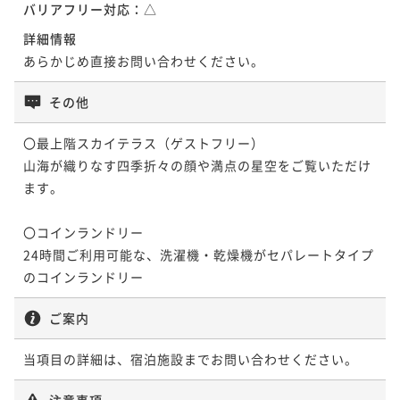
ポイント即利用で
最大7％OFF
バリアフリー対応：
△
¥47,600~
詳細情報
¥ 44,268 ~
2名
あらかじめ直接お問い合わせください。
その他
ポイントアップ
【連泊割引】2泊以上のご予約で通常プランより最大1
〇最上階スカイテラス（ゲストフリー）

0％割引【朝/夕食ブッフェ付】
山海が織りなす四季折々の顔や満点の星空をご覧いただけ
二食付き
現地決済可
事前決済可
IN 15:00 - 19:00 OUT11:00
ます。

ポイント即利用で
最大7％OFF
¥51,400~
〇コインランドリー　

¥ 47,802 ~
2名
24時間ご利用可能な、洗濯機・乾燥機がセパレートタイプ
のコインランドリー
ご案内
当項目の詳細は、宿泊施設までお問い合わせください。
注意事項