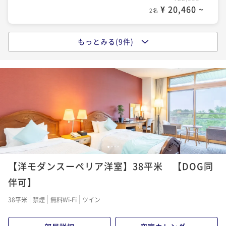
¥ 22,320 ~
2名
¥ 20,460 ~
2名
ポイントアップ
ポイントアップ
もっとみる(9件)
ポイントアップ
【飲み放題プレミアム】全30種アルコール飲み放題！
宿の日【スタンダード】国産いくら＆白老牛ステーキ
【50歳以上＆平日＆室数限定】通常価格より最大15％
当日注文より10％OFF【朝/夕食ブッフェ付】
＆窯焼ピザ＆ジンギスカン食べ放題《ライブキッチン
OFFの平日最安値プラン【朝/夕食ブッフェ付】
二食付き
現地決済可
事前決済可
IN 15:00 - 19:00 OUT11:00
毎日開催》
二食付き
現地決済可
事前決済可
IN 15:00 - 19:00 OUT11:00
二食付き
現地決済可
事前決済可
IN 15:00 - 19:00 OUT11:00
ポイント即利用で
最大7％OFF
ポイント即利用で
最大7％OFF
ポイント即利用で
最大7％OFF
¥28,300~
¥24,000~
¥ 26,319 ~
¥23,920~
2名
¥ 22,320 ~
2名
¥ 22,245 ~
2名
ポイントアップ
1
2
3
4
ポイントアップ
ポイントアップ
【連泊割引】2泊以上のご予約で通常プランより最大1
【飲み放題スタンダード】全19種アルコール飲み放
【洋モダンスーペリア洋室】38平米 【DOG同
【スタンダードプラン】＜アイヌ文化×露天風呂＞歴
0％割引【朝食ブッフェ付】
題！当日注文より10％OFF【朝/夕食ブッフェ付】
史と自然が交差する贅沢なひととき【朝食ブッフェ】
伴可】
朝食付き
現地決済可
事前決済可
IN 15:00 - 22:00 OUT11:00
二食付き
現地決済可
事前決済可
IN 15:00 - 19:00 OUT11:00
朝食付き
現地決済可
事前決済可
IN 15:00 - 22:00 OUT11:00
ポイント即利用で
最大7％OFF
38平米
禁煙
無料Wi-Fi
ツイン
ポイント即利用で
最大7％OFF
ポイント即利用で
最大7％OFF
¥38,000~
¥24,000~
¥ 35,340 ~
¥24,000~
2名
¥ 22,320 ~