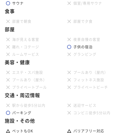
サウナ
個室/専用サウナ
食事
部屋で朝食
部屋で夕食
部屋
海が見える客室
夜景自慢の客室
離れ・コテージ
子供の宿泊
ルームサービス
グランピング
美容・健康
エステ・スパ施設
プールあり（屋内）
プールあり（屋外）
フィットネス施設
プライベートプール
プライベートビーチ
交通・周辺情報
駅から徒歩5分以内
送迎サービス
パーキング
コンビニ徒歩5分以内
施設・その他
ペットもOK
バリアフリー対応