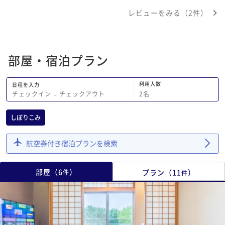
入浴する事ができました。 ただ、お湯
レビューをみる（2件）
の温度がとこも熱く、子供が中に入る事
ができなかったのが残念でした。 熱め
が好きな私も、ゆっくり入ることができ
ませんでした。 機会があれば、また宿
部屋・宿泊プラン
泊したいと思っています
利用人数
日程を入力
2
名
チェックイン
−
チェックアウト
しぼりこみ
航空券付き宿泊プランを検索
部屋
（
6
）
プラン
（
11
）
件
件