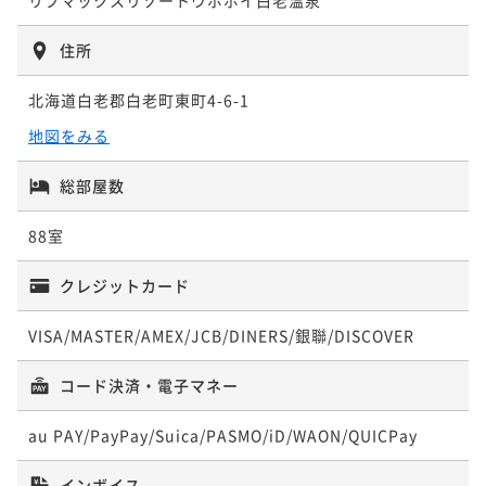
¥27,000~
¥ 25,110 ~
ポイント即利用で
最大7％OFF
2名
住所
¥25,000~
ポイントアップ
¥ 23,250 ~
【連泊割引】2泊以上のご予約で通常プランより最大1
2名
北海道白老郡白老町東町4-6-1
ポイントアップ
0％割引【朝/夕食ブッフェ付】
【DOG×STAY】愛犬と旅！白老で過ごす極上スパリ
地図をみる
二食付き
現地決済可
事前決済可
IN 15:00 - 19:00 OUT11:00
ポイントアップ
ゾート！【朝/夕食ブッフェ付】
【BabyTripプラン】赤ちゃん旅を全力サポートする4
ポイント即利用で
最大7％OFF
総部屋数
二食付き
現地決済可
事前決済可
IN 15:00 - 19:00 OUT11:00
¥49,400~
大特典付【朝/夕食ブッフェ付】
¥ 45,942 ~
ポイント即利用で
最大7％OFF
2名
88室
二食付き
現地決済可
事前決済可
IN 14:00 - 19:00 OUT11:00
¥27,000~
¥ 25,110 ~
ポイント即利用で
最大7％OFF
2名
クレジットカード
¥27,000~
¥ 25,110 ~
2名
VISA/MASTER/AMEX/JCB/DINERS/銀聯/DISCOVER
ポイントアップ
【飲み放題スタンダード】全19種アルコール飲み放
コード決済・電子マネー
ポイントアップ
題！当日注文より10％OFF【朝/夕食ブッフェ付】
宿の日【スタンダード】国産いくら＆白老牛ステーキ
二食付き
現地決済可
事前決済可
IN 15:00 - 19:00 OUT11:00
au PAY/PayPay/Suica/PASMO/iD/WAON/QUICPay
＆窯焼ピザ＆ジンギスカン食べ放題《ライブキッチン
ポイント即利用で
最大7％OFF
毎日開催》
二食付き
現地決済可
事前決済可
IN 15:00 - 19:00 OUT11:00
インボイス
¥31,500~