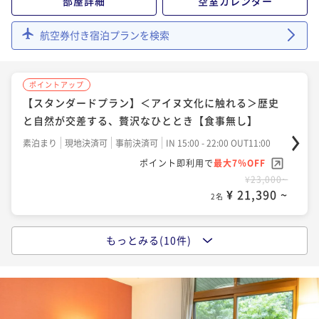
部屋詳細
空室カレンダー
2名
¥ 22,320 ~
2名
航空券付き宿泊プランを検索
ポイントアップ
ポイントアップ
ポイントアップ
【連泊割引】2泊以上のご予約で通常プランより最大1
【BabyTripプラン】赤ちゃん旅を全力サポートする4
【BabyTripプラン】赤ちゃん旅を全力サポートする4
0％割引【朝/夕食ブッフェ付】
大特典付【朝/夕食ブッフェ付】
ポイントアップ
大特典付【朝/夕食ブッフェ付】
二食付き
現地決済可
事前決済可
IN 15:00 - 19:00 OUT11:00
【スタンダードプラン】＜アイヌ文化に触れる＞歴史
二食付き
現地決済可
事前決済可
IN 14:00 - 19:00 OUT11:00
二食付き
現地決済可
事前決済可
IN 14:00 - 19:00 OUT11:00
ポイント即利用で
最大7％OFF
と自然が交差する、贅沢なひととき【食事無し】
ポイント即利用で
最大7％OFF
ポイント即利用で
最大7％OFF
¥41,800~
¥24,000~
素泊まり
現地決済可
事前決済可
IN 15:00 - 22:00 OUT11:00
¥ 38,874 ~
¥26,000~
2名
¥ 22,320 ~
2名
¥ 24,180 ~
ポイント即利用で
最大7％OFF
2名
¥23,000~
¥ 21,390 ~
2名
ポイントアップ
ポイントアップ
【飲み放題プレミアム】全30種アルコール飲み放題！
【早期割55】通常ブッフェ＆白老牛炙り寿司！スタッ
当日注文より10％OFF【朝/夕食ブッフェ付】
もっとみる(10件)
ポイントアップ
フが目の前で炙ります！《早期予約限定》
【50歳以上＆平日＆室数限定】通常価格より最大15％
二食付き
現地決済可
事前決済可
IN 15:00 - 19:00 OUT11:00
二食付き
現地決済可
事前決済可
IN 15:00 - 19:00 OUT11:00
OFFの平日最安値プラン【朝/夕食ブッフェ付】
ポイント即利用で
最大7％OFF
ポイント即利用で
最大7％OFF
¥30,300~
二食付き
現地決済可
事前決済可
IN 15:00 - 19:00 OUT11:00
¥26,000~
¥ 28,179 ~
2名