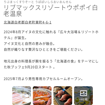
りぶまっくすりぞーと うぽぽいしらおいおんせん
リブマックスリゾートウポポイ白
老温泉
北海道白老郡白老町東町4-6-1
2024年8月アイヌの文化に触れる『広々大浴場＆リゾートホ
テル』が誕生。

アイヌ文化と自然の恵みが融合。

自然が織りなす贅沢なひとときをご堪能ください。

地元出身の料理長が腕を振るう「北海道の食」をテーマにし
た秋ブッフェ9月20日スタート 。

2025年7月より男性専用カプセルルームオープン。
+48枚