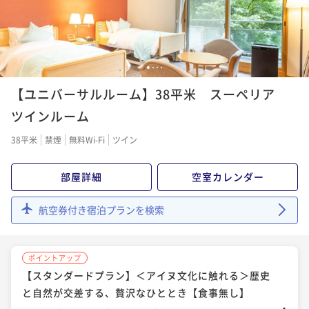
¥ 24,180 ~
ポイント即利用で
最大7％OFF
2名
¥24,920~
¥ 23,175 ~
2名
ポイントアップ
ポイントアップ
【連泊割引】2泊以上のご予約で通常プランより最大1
宿の日【スタンダード】国産いくら＆白老牛ステーキ
1
2
3
4
0％割引【朝食ブッフェ付】
ポイントアップ
＆窯焼ピザ＆ジンギスカン食べ放題《ライブキッチン
【ユニバーサルルーム】38平米 スーペリア
【スタンダードプラン】＜アイヌ文化×露天風呂＞歴
朝食付き
現地決済可
事前決済可
IN 15:00 - 22:00 OUT11:00
毎日開催》
二食付き
現地決済可
事前決済可
IN 15:00 - 19:00 OUT11:00
史と自然が交差する贅沢なひととき【朝食ブッフェ】
ツインルーム
ポイント即利用で
最大7％OFF
ポイント即利用で
最大7％OFF
¥41,800~
朝食付き
現地決済可
事前決済可
IN 15:00 - 22:00 OUT11:00
¥26,000~
38平米
禁煙
無料Wi-Fi
ツイン
¥ 38,874 ~
2名
¥ 24,180 ~
ポイント即利用で
最大7％OFF
2名
¥25,000~
部屋詳細
空室カレンダー
¥ 23,250 ~
2名
ポイントアップ
ポイントアップ
【連泊割引】2泊以上のご予約で通常プランより最大1
航空券付き宿泊プランを検索
【飲み放題スタンダード】全19種アルコール飲み放
0％割引【朝/夕食ブッフェ付】
ポイントアップ
題！当日注文より10％OFF【朝/夕食ブッフェ付】
【早期割55】通常ブッフェ＆白老牛炙り寿司！スタッ
二食付き
現地決済可
事前決済可
IN 15:00 - 19:00 OUT11:00
二食付き
現地決済可
事前決済可
IN 15:00 - 19:00 OUT11:00
ポイントアップ
フが目の前で炙ります！《早期予約限定》
ポイント即利用で
最大7％OFF
【スタンダードプラン】＜アイヌ文化に触れる＞歴史
ポイント即利用で
最大7％OFF
¥45,600~
二食付き
現地決済可
事前決済可
IN 15:00 - 19:00 OUT11:00
¥30,500~
と自然が交差する、贅沢なひととき【食事無し】
¥ 42,408 ~
2名
¥ 28,365 ~
ポイント即利用で
最大7％OFF
2名