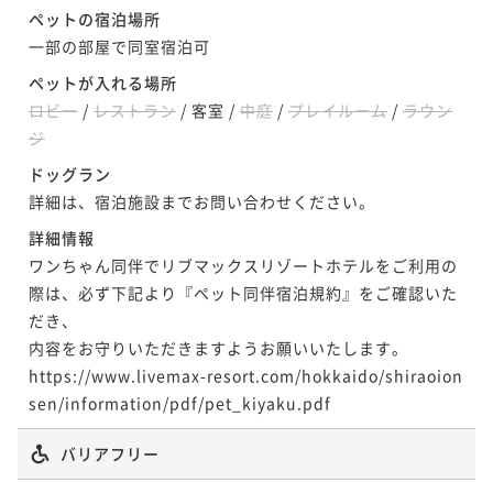
¥ 44,268 ~
ポイント即利用で
最大7％OFF
ペットの宿泊場所
2名
¥31,500~
一部の部屋で同室宿泊可
¥ 29,295 ~
2名
ペットが入れる場所
ポイントアップ
ロビー
/
レストラン
/
客室
/
中庭
/
プレイルーム
/
ラウン
【連泊割引】2泊以上のご予約で通常プランより最大1
ポイントアップ
ジ
0％割引【朝/夕食ブッフェ付】
【飲み放題プレミアム】全30種アルコール飲み放題！
ドッグラン
二食付き
現地決済可
事前決済可
IN 15:00 - 19:00 OUT11:00
当日注文より10％OFF【朝/夕食ブッフェ付】
詳細は、宿泊施設までお問い合わせください。
ポイント即利用で
最大7％OFF
二食付き
現地決済可
事前決済可
IN 15:00 - 19:00 OUT11:00
¥51,400~
詳細情報
¥ 47,802 ~
ポイント即利用で
最大7％OFF
2名
ワンちゃん同伴でリブマックスリゾートホテルをご利用の
¥33,300~
際は、必ず下記より『ペット同伴宿泊規約』をご確認いた
¥ 30,969 ~
2名
だき、

内容をお守りいただきますようお願いいたします。

https://www.livemax-resort.com/hokkaido/shiraoion
ポイントアップ
sen/information/pdf/pet_kiyaku.pdf
【連泊割引】2泊以上のご予約で通常プランより最大1
0％割引【朝食ブッフェ付】
バリアフリー
朝食付き
現地決済可
事前決済可
IN 15:00 - 22:00 OUT11:00