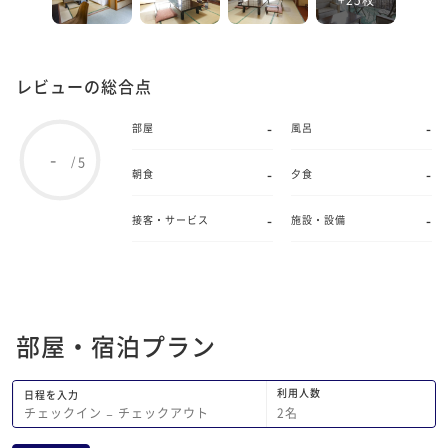
レビューの総合点
-
-
部屋
風呂
-
5
/
-
-
朝食
夕食
-
-
接客・サービス
施設・設備
部屋・宿泊プラン
利用人数
日程を入力
2
名
チェックイン
−
チェックアウト