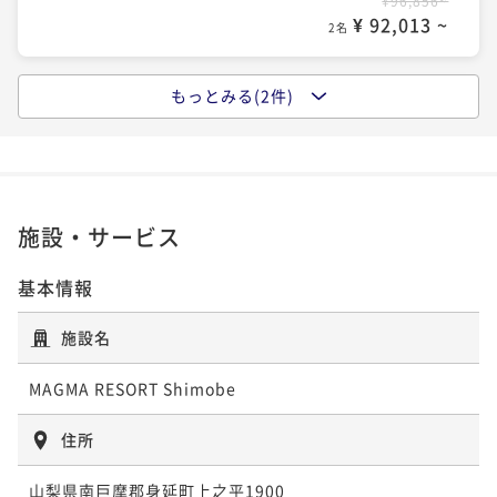
¥96,856~
¥ 92,013 ~
2名
もっとみる(2件)
ワーケーションプラン｜テレワーク・役員合宿・福利
厚生対応
二食付き
現地決済可
事前決済可
IN 13:30 - 17:00 OUT10:30
ポイント即利用で
最大5％OFF
¥96,856~
施設・サービス
¥ 92,013 ~
2名
基本情報
レイトアウトプラン｜朝・夕食・温泉・10種類以上の
施設名
アクティビティ付き
MAGMA RESORT Shimobe
二食付き
現地決済可
事前決済可
IN 13:30 - 17:00 OUT13:00
ポイント即利用で
最大5％OFF
住所
¥150,040~
¥ 142,538 ~
2名
山梨県南巨摩郡身延町上之平1900