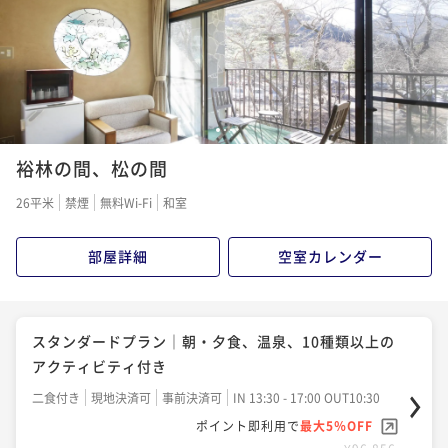
ポイント即利用で
最大5％OFF
¥92,720~
¥ 88,084 ~
2名
レイトアウトプラン｜朝・夕食・温泉・10種類以上の
1
2
3
アクティビティ付き
裕林の間、松の間
二食付き
現地決済可
事前決済可
IN 13:30 - 17:00 OUT13:00
26平米
禁煙
無料Wi-Fi
和室
ポイント即利用で
最大5％OFF
¥136,400~
部屋詳細
空室カレンダー
¥ 129,580 ~
2名
スタンダードプラン｜朝・夕食、温泉、10種類以上の
アクティビティ付き
二食付き
現地決済可
事前決済可
IN 13:30 - 17:00 OUT10:30
ポイント即利用で
最大5％OFF