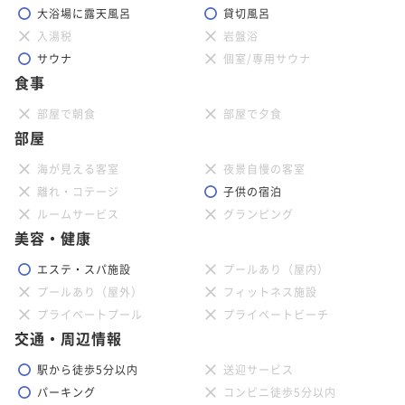
大浴場に露天風呂
貸切風呂
入湯税
岩盤浴
サウナ
個室/専用サウナ
食事
部屋で朝食
部屋で夕食
部屋
海が見える客室
夜景自慢の客室
離れ・コテージ
子供の宿泊
ルームサービス
グランピング
美容・健康
エステ・スパ施設
プールあり（屋内）
プールあり（屋外）
フィットネス施設
プライベートプール
プライベートビーチ
交通・周辺情報
駅から徒歩5分以内
送迎サービス
パーキング
コンビニ徒歩5分以内