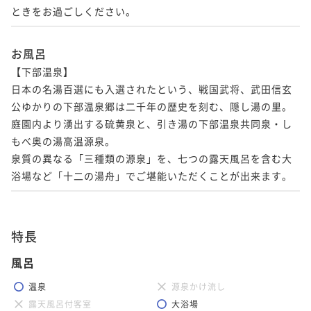
ときをお過ごしください。
お風呂
【下部温泉】

日本の名湯百選にも入選されたという、戦国武将、武田信玄
公ゆかりの下部温泉郷は二千年の歴史を刻む、隠し湯の里。

庭園内より湧出する硫黄泉と、引き湯の下部温泉共同泉・し
もべ奥の湯高温源泉。

泉質の異なる「三種類の源泉」を、七つの露天風呂を含む大
浴場など「十二の湯舟」でご堪能いただくことが出来ます。
特長
風呂
温泉
源泉かけ流し
露天風呂付客室
大浴場