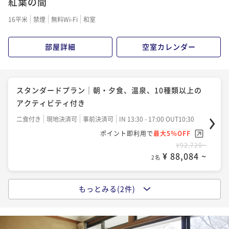
紅葉の間
二食付き
現地決済可
事前決済可
IN 13:30 - 17:00 OUT13:00
16平米
禁煙
無料Wi-Fi
和室
ポイント即利用で
最大5％OFF
¥122,760~
部屋詳細
空室カレンダー
¥ 116,622 ~
2名
スタンダードプラン｜朝・夕食、温泉、10種類以上の
アクティビティ付き
二食付き
現地決済可
事前決済可
IN 13:30 - 17:00 OUT10:30
ポイント即利用で
最大5％OFF
¥92,720~
¥ 88,084 ~
2名
もっとみる(2件)
ワーケーションプラン｜テレワーク・役員合宿・福利
厚生対応
二食付き
現地決済可
事前決済可
IN 13:30 - 17:00 OUT10:30