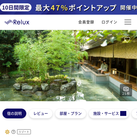
会員登録
ログイン
25
枚
1
2
3
4
5
宿の説明
レビュー
部屋・プラン
施設・サービス
リゾート