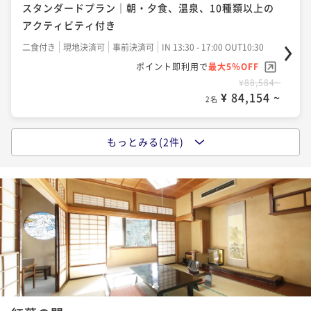
スタンダードプラン｜朝・夕食、温泉、10種類以上の
アクティビティ付き
二食付き
現地決済可
事前決済可
IN 13:30 - 17:00 OUT10:30
ポイント即利用で
最大5％OFF
¥88,584~
¥ 84,154 ~
2名
もっとみる(2件)
ワーケーションプラン｜テレワーク・役員合宿・福利
厚生対応
二食付き
現地決済可
事前決済可
IN 13:30 - 17:00 OUT10:30
ポイント即利用で
最大5％OFF
¥88,584~
¥ 84,154 ~
2名
レイトアウトプラン｜朝・夕食・温泉・10種類以上の
1
2
アクティビティ付き