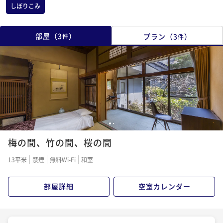
しぼりこみ
部屋
（
3
）
プラン
（
3
）
件
件
1
2
梅の間、竹の間、桜の間
13平米
禁煙
無料Wi-Fi
和室
部屋詳細
空室カレンダー