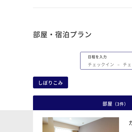
部屋・宿泊プラン
日程を入力
チェックイン
−
チェ
しぼりこみ
部屋
（
3
件
）