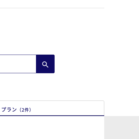
プラン
（
2
件
）