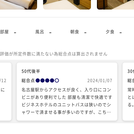
-
-
-
-
部屋
風呂
朝食
夕食
評価が所定件数に満たない為総合点は算出されません
50代後半
3
/12
総合点
2024/01/07
総
ちに
名古屋駅からアクセスが良く、入り口にコン
常
。
ビニがあり便利でした 部屋も清潔で快適です
と
ビジネスホテルのユニットバスは狭いのでシ
る
ャワーで済ませる事が多いのですが、こちら
は横幅がありゆっくり入浴する事が出来まし
た。入浴剤が置いてあると良いなと思う 名古