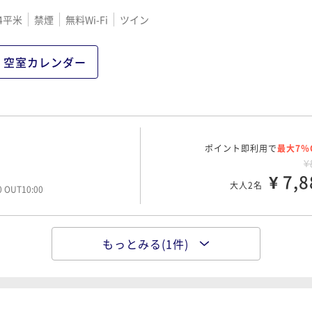
4平米
禁煙
無料Wi-Fi
ツイン
空室カレンダー
ポイント即利用で
最大7％
¥
¥ 7,8
大人2名
00 OUT10:00
もっとみる(1件)
ポイント即利用で
最大7％
¥1
¥ 10,5
大人2名
00 OUT10:00