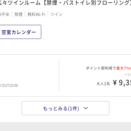
広々ツインルーム【禁煙・バストイレ別フローリング
8平米
禁煙
無料Wi-Fi
ツイン
空室カレンダー
ポイント即利用で
最大7％
¥1
¥ 9,3
大人2名
00 OUT10:00
もっとみる(1件)
ポイント即利用で
最大7％
¥1
¥ 12,0
大人2名
00 OUT10:00