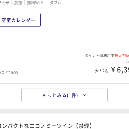
2平米
禁煙
無料Wi-Fi
ダブル
空室カレンダー
ポイント即利用で
最大7％
¥
¥ 6,3
大人2名
00 OUT10:00
もっとみる(1件)
ポイント即利用で
最大7％
¥
¥ 9,0
大人2名
00 OUT10:00
コンパクトなエコノミーツイン【禁煙】