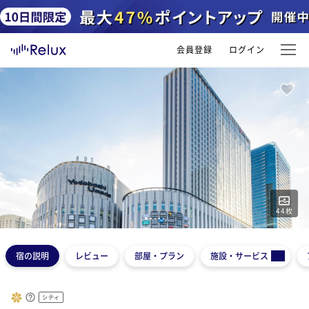
会員登録
ログイン
44
枚
1
2
3
4
5
宿の説明
レビュー
部屋・プラン
施設・サービス
シティ