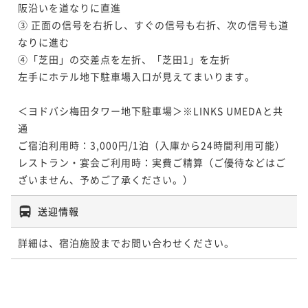
阪沿いを道なりに直進

③ 正面の信号を右折し、すぐの信号も右折、次の信号も道
なりに進む

④「芝田」の交差点を左折、「芝田1」を左折

左手にホテル地下駐車場入口が見えてまいります。

＜ヨドバシ梅田タワー地下駐車場＞※LINKS UMEDAと共
通

ご宿泊利用時：3,000円/1泊（入庫から24時間利用可能）

レストラン・宴会ご利用時：実費ご精算（ご優待などはご
ざいません、予めご了承ください。）
送迎情報
詳細は、宿泊施設までお問い合わせください。