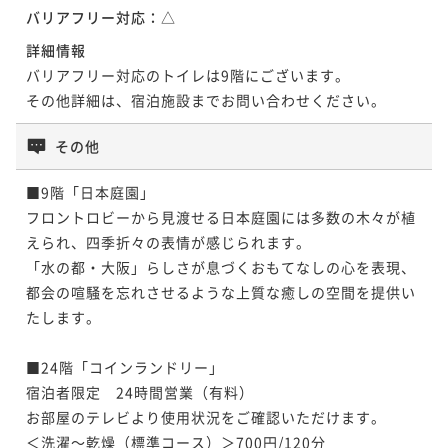
バリアフリー対応：
△
詳細情報
バリアフリー対応のトイレは9階にございます。

その他詳細は、宿泊施設までお問い合わせください。
その他
■9階「日本庭園」

フロントロビーから見渡せる日本庭園には多数の木々が植
えられ、四季折々の表情が感じられます。

「水の都・大阪」らしさが息づくおもてなしの心を表現、
都会の喧騒を忘れさせるような上質な癒しの空間を提供い
たします。

■24階「コインランドリー」

宿泊者限定　24時間営業（有料）

お部屋のテレビより使用状況をご確認いただけます。

＜洗濯～乾燥（標準コース）＞700円/120分
