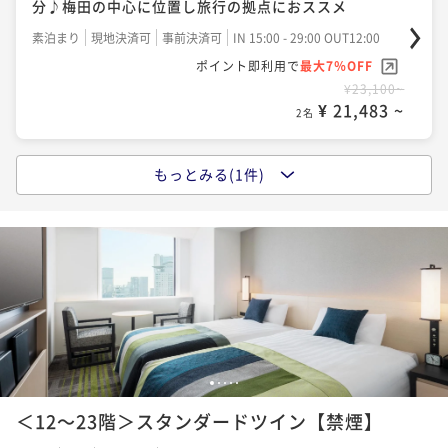
分♪梅田の中心に位置し旅行の拠点におススメ
素泊まり
現地決済可
事前決済可
IN 15:00 - 29:00 OUT12:00
ポイント即利用で
最大7％OFF
¥23,100~
¥ 21,483 ~
2名
もっとみる(1件)
ポイントアップ
【基本プラン×朝食付き】JR「大阪駅」より徒歩約3
分♪梅田の中心に位置し旅行の拠点におススメ
朝食付き
現地決済可
事前決済可
IN 15:00 - 29:00 OUT12:00
ポイント即利用で
最大7％OFF
¥28,600~
¥ 26,598 ~
2名
1
2
3
4
5
＜12～23階＞スタンダードツイン【禁煙】