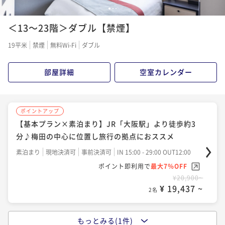
1
2
3
＜13～23階＞ダブル【禁煙】
19平米
禁煙
無料Wi-Fi
ダブル
部屋詳細
空室カレンダー
ポイントアップ
【基本プラン×素泊まり】JR「大阪駅」より徒歩約3
分♪梅田の中心に位置し旅行の拠点におススメ
素泊まり
現地決済可
事前決済可
IN 15:00 - 29:00 OUT12:00
ポイント即利用で
最大7％OFF
¥20,900~
¥ 19,437 ~
2名
もっとみる(1件)
ポイントアップ