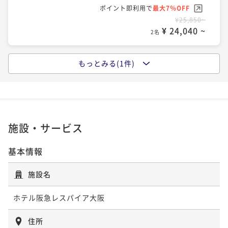
ポイント即利用で
最大7％OFF
¥25,850~
¥ 24,040 ~
2名
もっとみる(1件)
ポイントアップ
【基本プラン×朝食付き】JR「大阪駅」より徒歩約3
分♪梅田の中心に位置し旅行の拠点におススメ
朝食付き
現地決済可
事前決済可
IN 15:00 - 29:00 OUT12:00
ポイント即利用で
最大7％OFF
施設・サービス
¥31,350~
¥ 29,155 ~
2名
基本情報
施設名
ホテル阪急レスパイア大阪
住所