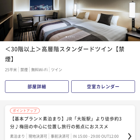
ポイント即利用で
最大7％OFF
¥29,150~
¥ 27,109 ~
2名
1
2
3
4
5
＜30階以上＞高層階スタンダードツイン【禁
煙】
25平米
禁煙
無料Wi-Fi
ツイン
部屋詳細
空室カレンダー
ポイントアップ
【基本プラン×素泊まり】JR「大阪駅」より徒歩約3
分♪梅田の中心に位置し旅行の拠点におススメ
素泊まり
現地決済可
事前決済可
IN 15:00 - 29:00 OUT12:00