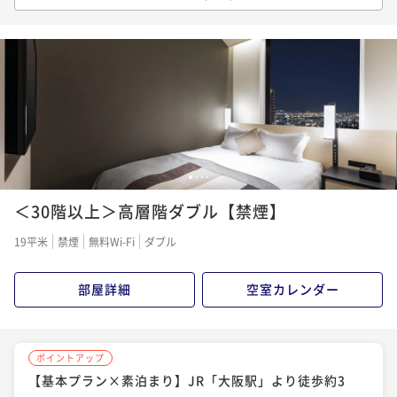
【基本プラン×朝食付き】JR「大阪駅」より徒歩約3
分♪梅田の中心に位置し旅行の拠点におススメ
朝食付き
現地決済可
事前決済可
IN 15:00 - 29:00 OUT12:00
ポイント即利用で
最大7％OFF
¥26,400~
¥ 24,552 ~
2名
1
2
3
4
＜30階以上＞高層階ダブル【禁煙】
19平米
禁煙
無料Wi-Fi
ダブル
部屋詳細
空室カレンダー
ポイントアップ
【基本プラン×素泊まり】JR「大阪駅」より徒歩約3