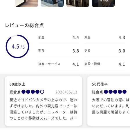
レビューの総合点
4.4
4.3
部屋
風呂
4.5
5
/
3.8
3.0
朝食
夕食
4.1
4.1
接客・サービス
施設・設備
60歳以上
50代後半
総合点
2026/05/12
総合点
駅近でヨドバシカメラの上なので、迷わ
大阪での宿泊の際には
ず行けました。内外の観光客でロビーは
いただいています。利
混雑していましたが、エレベーターは待
屋も綺麗で眺望もよく
つことなく移動はスムーズでした。バス
トイレは別、お風呂場には洗い場とオー