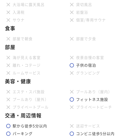
大浴場に露天風呂
貸切風呂
入湯税
岩盤浴
サウナ
個室/専用サウナ
食事
部屋で朝食
部屋で夕食
部屋
海が見える客室
夜景自慢の客室
離れ・コテージ
子供の宿泊
ルームサービス
グランピング
美容・健康
エステ・スパ施設
プールあり（屋内）
プールあり（屋外）
フィットネス施設
プライベートプール
プライベートビーチ
交通・周辺情報
駅から徒歩5分以内
送迎サービス
パーキング
コンビニ徒歩5分以内