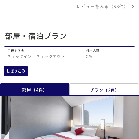
バーヘッドシャワーがあって快適でし
レビューをみる（63件）
た。朝食の品数は多めで美味しかったで
す。チェックイン・アウトの機械化、ア
メニティなどの無駄を省いて、それが料
金に反映されているようで好感が持てま
部屋・宿泊プラン
したが、衛生面を考えると、ウォーター
サーバーではなく、ペットボトルのミネ
ラルウォーターの供給は終了しないで欲
利用人数
日程を入力
しかったなと思いました。
2
名
チェックイン
−
チェックアウト
しぼりこみ
部屋
（
4
）
プラン
（
2
）
件
件