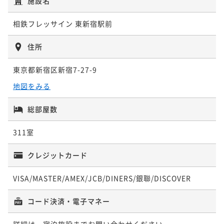
施設名
シンプルステイプラン（食事なし）
朝食付き
現地決済可
事前決済可
IN 15:00 - 26:00 OUT11:00
素泊まり
現地決済可
事前決済可
IN 15:00 - 26:00 OUT11:00
ポイント即利用で
最大7％OFF
相鉄フレッサイン 東新宿駅前
ポイント即利用で
最大7％OFF
¥19,460~
¥ 18,097 ~
¥21,300~
住所
2名
¥ 19,809 ~
2名
東京都新宿区新宿7-27-9
地図をみる
タイムセール
ポイントアップ
【宿の日】期間限定お気軽ステイ♪＜朝食付＞
総部屋数
朝食付き
現地決済可
事前決済可
IN 15:00 - 26:00 OUT11:00
割引とポイント即利用で
最大20％OFF
311室
¥25,260~
¥ 19,968 ~
2名
クレジットカード
VISA/MASTER/AMEX/JCB/DINERS/銀聯/DISCOVER
ポイントアップ
【春夏プラン】お気軽ステイ♪＜朝食付き＞
コード決済・電子マネー
朝食付き
現地決済可
事前決済可
IN 15:00 - 26:00 OUT11:00
詳細は、宿泊施設までお問い合わせください。