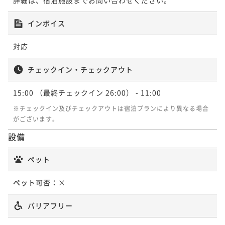
ポイント即利用で
最大7％OFF
¥22,720~
インボイス
¥ 21,129 ~
2名
対応
ポイントアップ
チェックイン・チェックアウト
シンプルステイプラン（朝食付）
朝食付き
現地決済可
事前決済可
IN 15:00 - 26:00 OUT11:00
15:00
（最終チェックイン 26:00）
- 11:00
ポイント即利用で
最大7％OFF
※チェックイン及びチェックアウトは宿泊プランにより異なる場合
¥25,260~
がございます。
¥ 23,491 ~
2名
設備
ペット
ペット可否：
×
バリアフリー