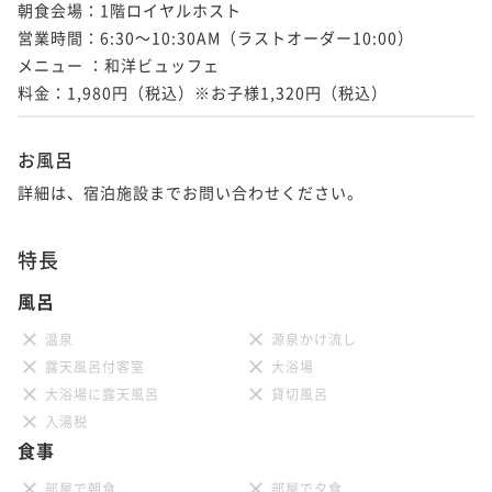
朝食会場：1階ロイヤルホスト

営業時間：6:30～10:30AM（ラストオーダー10:00）

メニュー ：和洋ビュッフェ

料金：1,980円（税込）※お子様1,320円（税込）
お風呂
詳細は、宿泊施設までお問い合わせください。
特長
風呂
温泉
源泉かけ流し
露天風呂付客室
大浴場
大浴場に露天風呂
貸切風呂
入湯税
食事
部屋で朝食
部屋で夕食