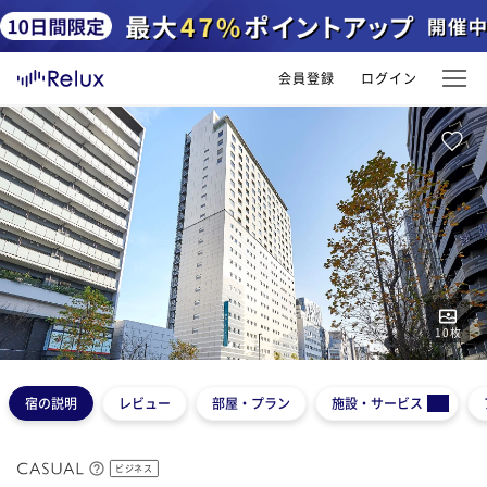
会員登録
ログイン
10
枚
1
2
3
4
5
宿の説明
レビュー
部屋・プラン
施設・サービス
ビジネス