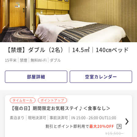
1
2
3
4
5
【禁煙】ダブル（2名）｜14.5㎡｜140㎝ベッド
15平米
禁煙
無料Wi-Fi
ダブル
部屋詳細
空室カレンダー
タイムセール
ポイントアップ
【宿の日】期間限定お気軽ステイ♪＜食事なし＞
素泊まり
現地決済可
事前決済可
IN 15:00 - 26:00 OUT11:00
割引とポイント即利用で
最大20％OFF
¥15,500~