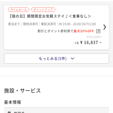
タイムセール
ポイントアップ
タイムセール
ポイントアップ
【宿の日】期間限定お気軽ステイ♪＜朝食付＞
【宿の日】期間限定お気軽ステイ♪＜食事なし＞
朝食付き
現地決済可
事前決済可
IN 15:00 - 26:00 OUT11:00
素泊まり
現地決済可
事前決済可
IN 15:00 - 26:00 OUT11:00
割引とポイント即利用で
最大20％OFF
割引とポイント即利用で
最大20％OFF
¥19,460~
¥ 15,383 ~
¥21,300~
2名
¥ 16,837 ~
2名
ポイントアップ
もっとみる(5件)
ポイントアップ
【春夏プラン】お気軽ステイ♪＜朝食付き＞
【春夏プラン】お気軽ステイ♪＜食事なし＞
朝食付き
現地決済可
事前決済可
IN 15:00 - 26:00 OUT11:00
素泊まり
現地決済可
事前決済可
IN 15:00 - 26:00 OUT11:00
ポイント即利用で
最大7％OFF
ポイント即利用で
最大7％OFF
¥17,500~
¥ 16,275 ~
¥19,160~
2名
施設・サービス
¥ 17,818 ~
2名
基本情報
ポイントアップ
ポイントアップ
シンプルステイプラン（朝食付）