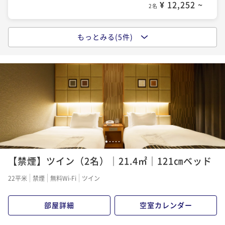
¥ 12,252 ~
2名
もっとみる(5件)
ポイントアップ
【春夏プラン】お気軽ステイ♪＜食事なし＞
素泊まり
現地決済可
事前決済可
IN 15:00 - 26:00 OUT11:00
ポイント即利用で
最大7％OFF
¥13,940~
¥ 12,964 ~
2名
ポイントアップ
1
2
3
4
5
シンプルステイプラン（食事なし）
【禁煙】ツイン（2名）｜21.4㎡｜121㎝ベッド
素泊まり
現地決済可
事前決済可
IN 15:00 - 26:00 OUT11:00
22平米
禁煙
無料Wi-Fi
ツイン
ポイント即利用で
最大7％OFF
¥15,500~
¥ 14,415 ~
2名
部屋詳細
空室カレンダー