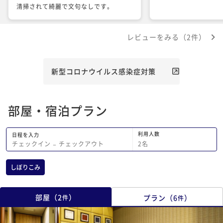
清掃されて綺麗で文句なしです。
レビューをみる（2件）
新型コロナウイルス感染症対策
部屋・宿泊プラン
利用人数
日程を入力
2
名
チェックイン
−
チェックアウト
しぼりこみ
部屋
（
2
）
プラン
（
6
）
件
件