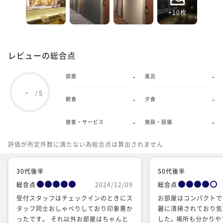
+10枚
レビューの総合点
-
-
部屋
風呂
-
5
/
-
-
朝食
夕食
-
-
接客・サービス
施設・設備
評価が所定件数に満たない為総合点は算出されません
30代後半
50代後半
総合点
2024/12/09
総合点
受付スタッフはチェックインのときにス
お部屋はコンパクトで
タッフ同士おしゃべりしており印象悪か
麗に清掃されており気
ったです。 それ以外お部屋はちゃんと
した｡ 場所も分かり