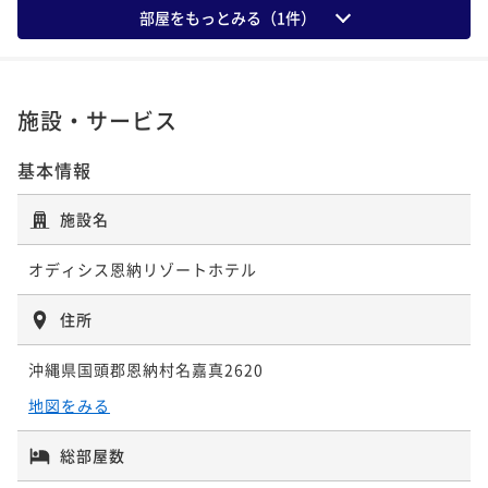
部屋をもっとみる（
1
件）
朝食付き
事前決済可
IN 15:00 - 22:00 OUT10:00
ポイント即利用で
最大7％OFF
¥35,540~
¥ 33,052 ~
2名
施設・サービス
基本情報
ポイントアップ
2連泊以上限定5％OFFでお得に滞在 ＜素泊りプラン
施設名
＞
オディシス恩納リゾートホテル
素泊まり
事前決済可
IN 15:00 - 22:00 OUT10:00
ポイント即利用で
最大7％OFF
住所
¥71,040~
¥ 66,067 ~
2名
沖縄県国頭郡恩納村名嘉真2620
地図をみる
ポイントアップ
4連泊以上限定10％OFFでお得に滞在 ＜素泊りプラン
総部屋数
＞