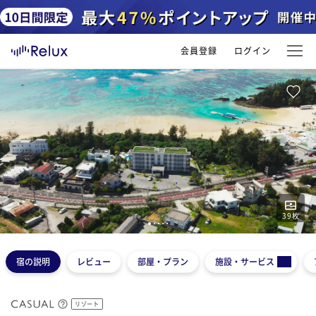
会員登録
ログイン
39
枚
1
2
3
4
5
宿の説明
レビュー
部屋・プラン
施設・サービス
リゾート