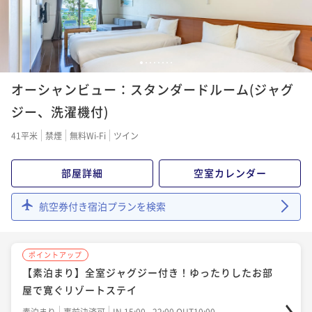
¥29,740~
¥ 27,658 ~
2名
1
2
3
4
5
6
7
8
ポイントアップ
オーシャンビュー：スタンダードルーム(ジャグ
2連泊以上限定5％OFFでお得に滞在 ＜素泊りプラン
＞
ジー、洗濯機付)
素泊まり
事前決済可
IN 15:00 - 22:00 OUT10:00
41平米
禁煙
無料Wi-Fi
ツイン
ポイント即利用で
最大7％OFF
¥59,440~
部屋詳細
空室カレンダー
¥ 55,279 ~
2名
航空券付き宿泊プランを検索
ポイントアップ
4連泊以上限定10％OFFでお得に滞在 ＜素泊りプラン
ポイントアップ
＞
【素泊まり】全室ジャグジー付き！ゆったりしたお部
素泊まり
事前決済可
IN 15:00 - 22:00 OUT10:00
屋で寛ぐリゾートステイ
ポイント即利用で
最大7％OFF
素泊まり
事前決済可
IN 15:00 - 22:00 OUT10:00