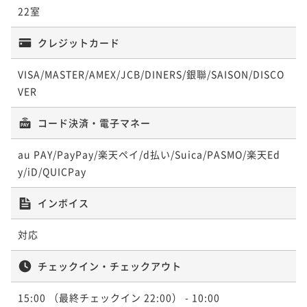
22室
素泊まり
事前決済可
IN 15:00 - 22:00 OUT10:00
ポイント即利用で
最大7％OFF
クレジットカード
¥163,820~
¥ 152,352 ~
2名
VISA/MASTER/AMEX/JCB/DINERS/銀聯/SAISON/DISCO
VER
コード決済・電子マネー
au PAY/PayPay/楽天ペイ/d払い/Suica/PASMO/楽天Ed
y/iD/QUICPay
インボイス
対応
チェックイン・チェックアウト
15:00
（最終チェックイン 22:00）
- 10:00