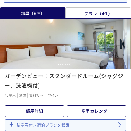
部屋
（
6
）
プラン
（
4
）
件
件
1
2
3
4
5
6
7
8
9
ガーデンビュー：スタンダードルーム(ジャグジ
ー、洗濯機付)
41平米
禁煙
無料Wi-Fi
ツイン
部屋詳細
空室カレンダー
航空券付き宿泊プランを検索