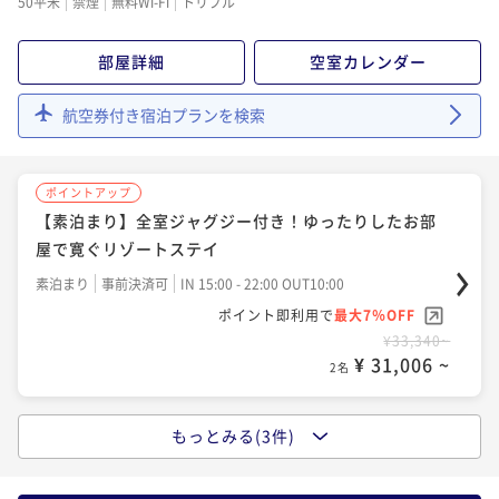
50平米
禁煙
無料Wi-Fi
トリプル
ポイント即利用で
最大7％OFF
¥59,440~
部屋詳細
空室カレンダー
¥ 55,279 ~
2名
航空券付き宿泊プランを検索
ポイントアップ
4連泊以上限定10％OFFでお得に滞在 ＜素泊りプラン
ポイントアップ
＞
【素泊まり】全室ジャグジー付き！ゆったりしたお部
素泊まり
事前決済可
IN 15:00 - 22:00 OUT10:00
屋で寛ぐリゾートステイ
ポイント即利用で
最大7％OFF
素泊まり
事前決済可
IN 15:00 - 22:00 OUT10:00
¥140,620~
¥ 130,776 ~
ポイント即利用で
最大7％OFF
2名
¥33,340~
¥ 31,006 ~
2名
もっとみる(3件)
ポイントアップ
【朝食付き】全室ジャグジー付き！沖縄の海と空を贅
沢に堪能するリゾートステイ