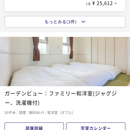
¥ 25,612 ~
2名
もっとみる(3件)
ポイントアップ
【朝食付き】全室ジャグジー付き！沖縄の海と空を贅
沢に堪能するリゾートステイ
朝食付き
事前決済可
IN 15:00 - 22:00 OUT10:00
ポイント即利用で
最大7％OFF
¥29,740~
¥ 27,658 ~
2名
1
2
3
4
5
6
7
8
9
10
ポイントアップ
ガーデンビュー：ファミリー和洋室(ジャグジ
2連泊以上限定5％OFFでお得に滞在 ＜素泊りプラン
＞
ー、洗濯機付)
素泊まり
事前決済可
IN 15:00 - 22:00 OUT10:00
50平米
禁煙
無料Wi-Fi
和洋室（ダブル）
ポイント即利用で
最大7％OFF
¥59,440~
部屋詳細
空室カレンダー