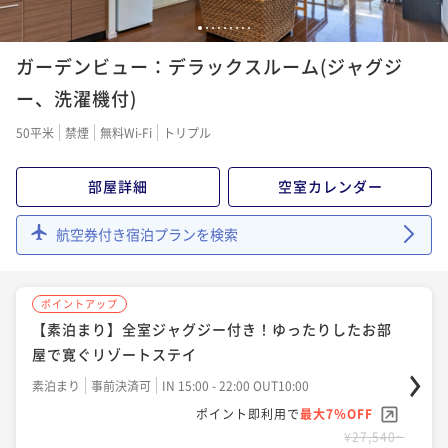
1
2
3
4
5
6
7
8
9
ポイントアップ
ガーデンビュー：デラックスルーム(ジャグジ
2連泊以上限定5％OFFでお得に滞在 ＜素泊りプラン
＞
ー、洗濯機付)
素泊まり
事前決済可
IN 15:00 - 22:00 OUT10:00
50平米
禁煙
無料Wi-Fi
トリプル
ポイント即利用で
最大7％OFF
¥47,840~
部屋詳細
空室カレンダー
¥ 44,491 ~
2名
航空券付き宿泊プランを検索
ポイントアップ
4連泊以上限定10％OFFでお得に滞在 ＜素泊りプラン
ポイントアップ
＞
【素泊まり】全室ジャグジー付き！ゆったりしたお部
素泊まり
事前決済可
IN 15:00 - 22:00 OUT10:00
屋で寛ぐリゾートステイ
ポイント即利用で
最大7％OFF
素泊まり
事前決済可
IN 15:00 - 22:00 OUT10:00
¥117,420~
¥ 109,200 ~
ポイント即利用で
最大7％OFF
2名
¥27,540~