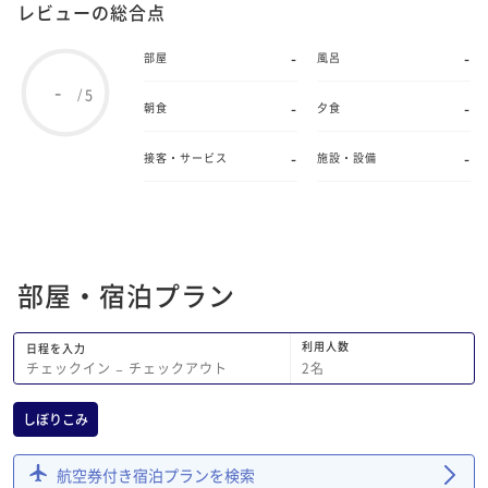
レビューの総合点
-
-
部屋
風呂
-
5
/
-
-
朝食
夕食
-
-
接客・サービス
施設・設備
部屋・宿泊プラン
利用人数
日程を入力
2
名
チェックイン
−
チェックアウト
しぼりこみ
航空券付き宿泊プランを検索