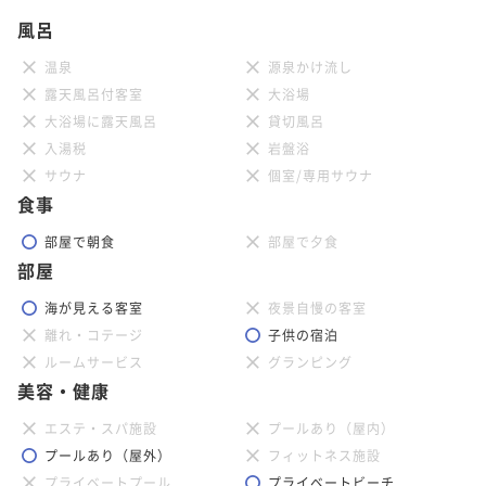
風呂
温泉
源泉かけ流し
露天風呂付客室
大浴場
大浴場に露天風呂
貸切風呂
入湯税
岩盤浴
サウナ
個室/専用サウナ
食事
部屋で朝食
部屋で夕食
部屋
海が見える客室
夜景自慢の客室
離れ・コテージ
子供の宿泊
ルームサービス
グランピング
美容・健康
エステ・スパ施設
プールあり（屋内）
プールあり（屋外）
フィットネス施設
プライベートプール
プライベートビーチ