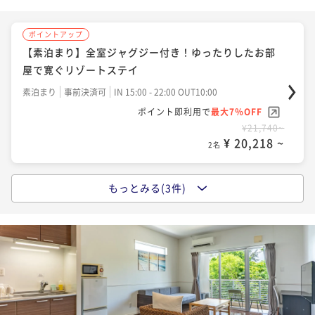
ポイントアップ
【素泊まり】全室ジャグジー付き！ゆったりしたお部
屋で寛ぐリゾートステイ
素泊まり
事前決済可
IN 15:00 - 22:00 OUT10:00
ポイント即利用で
最大7％OFF
¥21,740~
¥ 20,218 ~
2名
もっとみる(3件)
ポイントアップ
【朝食付き】全室ジャグジー付き！沖縄の海と空を贅
沢に堪能するリゾートステイ
朝食付き
事前決済可
IN 15:00 - 22:00 OUT10:00
ポイント即利用で
最大7％OFF
¥23,940~
¥ 22,264 ~
2名