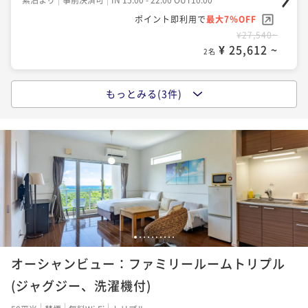
¥140,620~
¥ 130,776 ~
ポイント即利用で
最大7％OFF
2名
¥27,540~
¥ 25,612 ~
2名
もっとみる(3件)
ポイントアップ
【朝食付き】全室ジャグジー付き！沖縄の海と空を贅
沢に堪能するリゾートステイ
朝食付き
事前決済可
IN 15:00 - 22:00 OUT10:00
ポイント即利用で
最大7％OFF
¥29,740~
¥ 27,658 ~
2名
1
2
3
4
5
6
7
8
9
10
ポイントアップ
オーシャンビュー：ファミリールームトリプル
2連泊以上限定5％OFFでお得に滞在 ＜素泊りプラン
＞
(ジャグジー、洗濯機付)
素泊まり
事前決済可
IN 15:00 - 22:00 OUT10:00