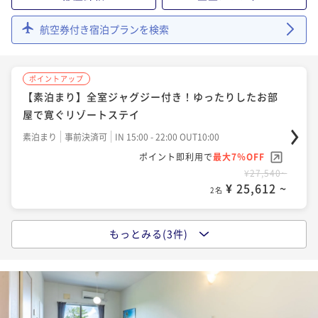
¥ 55,279 ~
2名
航空券付き宿泊プランを検索
ポイントアップ
4連泊以上限定10％OFFでお得に滞在 ＜素泊りプラン
ポイントアップ
＞
【素泊まり】全室ジャグジー付き！ゆったりしたお部
素泊まり
事前決済可
IN 15:00 - 22:00 OUT10:00
屋で寛ぐリゾートステイ
ポイント即利用で
最大7％OFF
素泊まり
事前決済可
IN 15:00 - 22:00 OUT10:00
¥140,620~
¥ 130,776 ~
ポイント即利用で
最大7％OFF
2名
¥27,540~
¥ 25,612 ~
2名
もっとみる(3件)
ポイントアップ
【朝食付き】全室ジャグジー付き！沖縄の海と空を贅
沢に堪能するリゾートステイ
朝食付き
事前決済可
IN 15:00 - 22:00 OUT10:00
ポイント即利用で
最大7％OFF