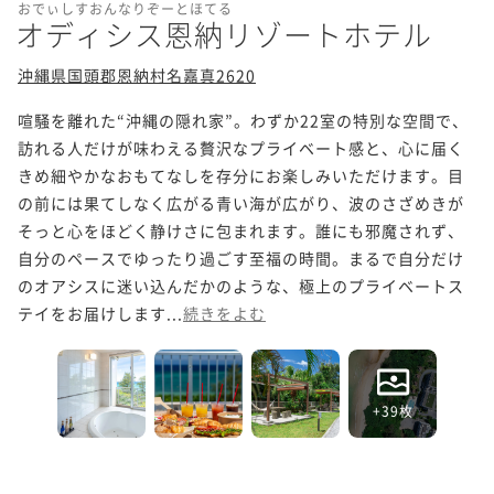
おでぃしすおんなりぞーとほてる
オディシス恩納リゾートホテル
沖縄県国頭郡恩納村名嘉真2620
喧騒を離れた“沖縄の隠れ家”。わずか22室の特別な空間で、
訪れる人だけが味わえる贅沢なプライベート感と、心に届く
きめ細やかなおもてなしを存分にお楽しみいただけます。目
の前には果てしなく広がる青い海が広がり、波のさざめきが
そっと心をほどく静けさに包まれます。誰にも邪魔されず、
自分のペースでゆったり過ごす至福の時間。まるで自分だけ
のオアシスに迷い込んだかのような、極上のプライベートス
テイをお届けします...
続きをよむ
+39枚