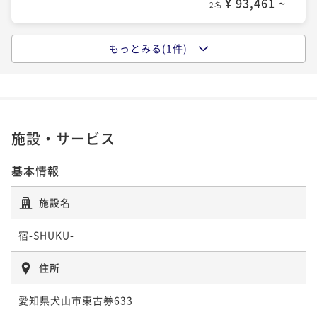
¥ 93,461 ~
2名
もっとみる(1件)
ポイントアップ
犬山城下町を楽しむレギュラープラン 2食付き
二食付き
現地決済可
事前決済可
IN 15:00 - 18:00 OUT10:00
ポイント即利用で
最大7％OFF
¥126,896~
施設・サービス
¥ 118,013 ~
2名
基本情報
施設名
宿-SHUKU-
住所
愛知県犬山市東古券633