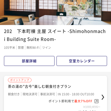
¥ 100,639 ~
2名
1
2
3
4
202 下本町棟 主屋 スイート -Shimohonmach
i Building Suite Room-
105平米
禁煙
無料Wi-Fi
ツイン
部屋詳細
空室カレンダー
ポイントアップ
茶の湯の"古今"楽しむ朝食付きプラン
朝食付き
現地決済可
事前決済可
IN 15:00 - 18:00 OUT10:00
ポイント即利用で
最大7％OFF
¥100,496~