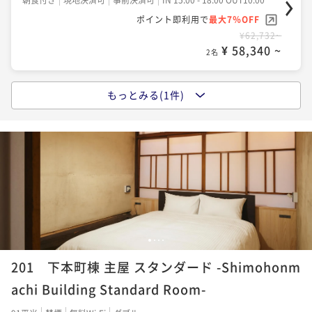
ポイント即利用で
最大7％OFF
¥62,732~
¥ 58,340 ~
2名
もっとみる(1件)
ポイントアップ
犬山城下町を楽しむレギュラープラン 2食付き
二食付き
現地決済可
事前決済可
IN 15:00 - 18:00 OUT10:00
ポイント即利用で
最大7％OFF
¥89,132~
¥ 82,892 ~
2名
1
2
3
4
201 下本町棟 主屋 スタンダード -Shimohonm
achi Building Standard Room-