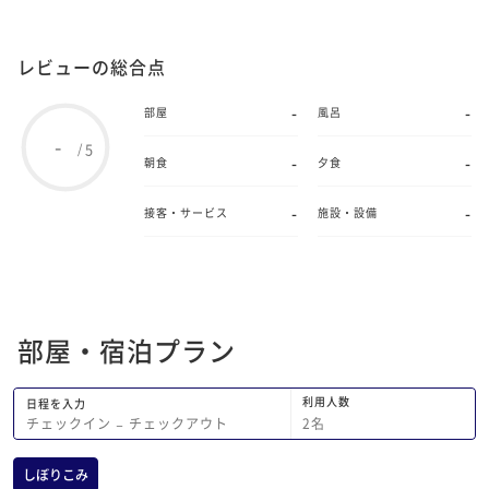
レビューの総合点
-
-
部屋
風呂
-
5
/
-
-
朝食
夕食
-
-
接客・サービス
施設・設備
部屋・宿泊プラン
利用人数
日程を入力
2
名
チェックイン
−
チェックアウト
しぼりこみ