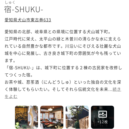
しゅく
宿-SHUKU-
愛知県犬山市東古券633
愛知県の北部、岐阜県との県境に位置する犬山城下町。

江戸時代に栄え、太平山の緑と木曽川の清らかな水に支えら
れている自然豊かな都市です。川沿いにそびえる壮麗な犬山
城を中心に発展し、古き良き城下町の雰囲気が今も残ってい
ます。

「宿-SHUKU-」は、城下町に位置する２棟の古民家を改修し
てつくった宿。

お茶や城、荵苳酒（にんどうしゅ）といった独自の文化を深
く体験してもらいたい。そしてそれら伝統文化を未来...
続き
をよむ
+12枚