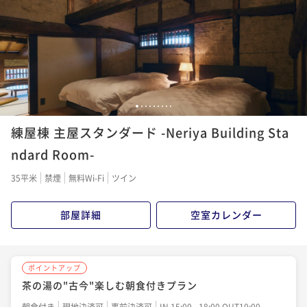
二食付き
現地決済可
事前決済可
IN 15:00 - 18:00 OUT10:00
ポイント即利用で
最大7％OFF
¥84,030~
¥ 78,147 ~
2名
1
2
3
4
5
6
7
8
9
練屋棟 主屋スタンダード -Neriya Building Sta
ndard Room-
35平米
禁煙
無料Wi-Fi
ツイン
部屋詳細
空室カレンダー
ポイントアップ
茶の湯の"古今"楽しむ朝食付きプラン
朝食付き
現地決済可
事前決済可
IN 15:00 - 18:00 OUT10:00