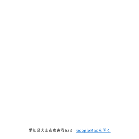
愛知県犬山市東古券633
GoogleMapを開く