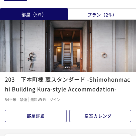
部屋
（
5
）
プラン
（
2
）
件
件
1
2
3
4
203 下本町棟 蔵スタンダード -Shimohonmac
hi Building Kura-style Accommodation-
54平米
禁煙
無料Wi-Fi
ツイン
部屋詳細
空室カレンダー