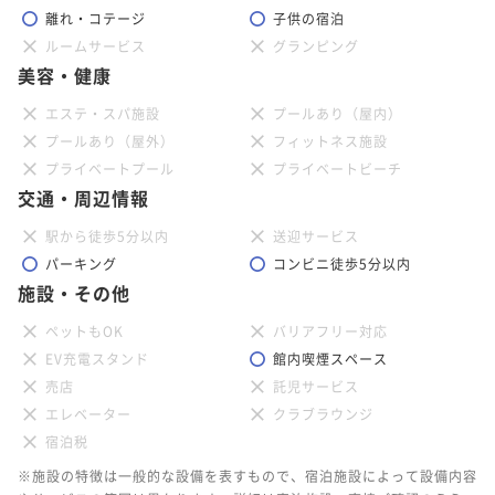
離れ・コテージ
子供の宿泊
ルームサービス
グランピング
美容・健康
エステ・スパ施設
プールあり（屋内）
プールあり（屋外）
フィットネス施設
プライベートプール
プライベートビーチ
交通・周辺情報
駅から徒歩5分以内
送迎サービス
パーキング
コンビニ徒歩5分以内
施設・その他
ペットもOK
バリアフリー対応
EV充電スタンド
館内喫煙スペース
売店
託児サービス
エレベーター
クラブラウンジ
宿泊税
※施設の特徴は一般的な設備を表すもので、宿泊施設によって設備内容