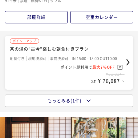
91平米
禁煙
無料Wi-Fi
ダブル
部屋詳細
空室カレンダー
ポイントアップ
茶の湯の"古今"楽しむ朝食付きプラン
朝食付き
現地決済可
事前決済可
IN 15:00 - 18:00 OUT10:00
ポイント即利用で
最大7％OFF
¥81,814~
¥ 76,087 ~
2名
もっとみる(1件)
ポイントアップ
犬山城下町を楽しむレギュラープラン 2食付き
二食付き
現地決済可
事前決済可
IN 15:00 - 18:00 OUT10:00
ポイント即利用で
最大7％OFF
¥108,214~