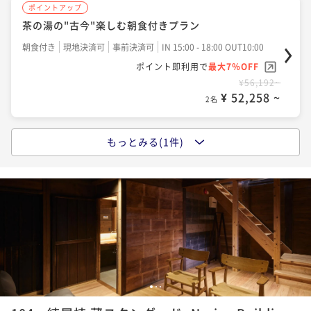
ポイントアップ
茶の湯の"古今"楽しむ朝食付きプラン
朝食付き
現地決済可
事前決済可
IN 15:00 - 18:00 OUT10:00
ポイント即利用で
最大7％OFF
¥56,192~
¥ 52,258 ~
2名
もっとみる(1件)
ポイントアップ
犬山城下町を楽しむレギュラープラン 2食付き
二食付き
現地決済可
事前決済可
IN 15:00 - 18:00 OUT10:00
ポイント即利用で
最大7％OFF
¥82,592~
¥ 76,810 ~
2名
1
2
3