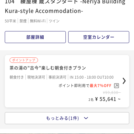
104 練屋棟 蔵スタンダード -Neriya Building
Kura-style Accommodation-
50平米
禁煙
無料Wi-Fi
ツイン
部屋詳細
空室カレンダー
ポイントアップ
茶の湯の"古今"楽しむ朝食付きプラン
朝食付き
現地決済可
事前決済可
IN 15:00 - 18:00 OUT10:00
ポイント即利用で
最大7％OFF
¥59,830~
¥ 55,641 ~
2名
もっとみる(1件)
ポイントアップ
犬山城下町を楽しむレギュラープラン 2食付き