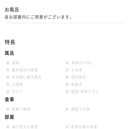
お風呂
各お部屋内にご用意がございます。
特長
風呂
温泉
源泉かけ流し
露天風呂付客室
大浴場
大浴場に露天風呂
貸切風呂
入湯税
岩盤浴
サウナ
個室/専用サウナ
食事
部屋で朝食
部屋で夕食
部屋
海が見える客室
夜景自慢の客室