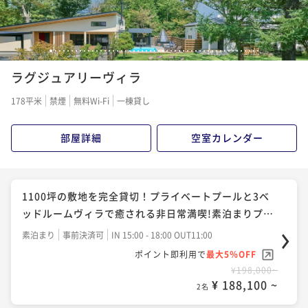
1
2
3
4
5
6
7
8
9
10
11
12
13
14
15
16
17
18
19
20
21
22
23
24
25
26
27
28
29
30
31
32
33
34
35
36
37
38
39
40
41
42
43
44
45
46
47
48
49
50
51
ラグジュアリーヴィラ
178平米
禁煙
無料Wi-Fi
一棟貸し
部屋詳細
空室カレンダー
1100坪の敷地を完全貸切！プライベートプールと3ベ
ッドルームヴィラで癒される非日常満喫!素泊まりプラ
ン
素泊まり
事前決済可
IN 15:00 - 18:00 OUT11:00
ポイント即利用で
最大5％OFF
¥198,000~
¥ 188,100 ~
2名