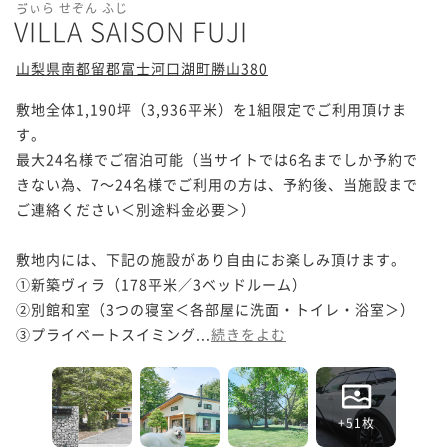
ゔぃら せぞん ふじ
VILLA SAISON FUJI
山梨県南都留郡富士河口湖町勝山380
敷地全体1,190坪（3,936平米）を1組限定でご利用頂けま
す。 

最大24名様でご宿泊可能（当サイトでは6名までしか予約で
きない為、7～24名様でご利用の方は、予約後、当施設まで
ご連絡ください＜別途料金必要＞）

敷地内には、下記の施設があり自由にお楽しみ頂けます。 

①新築ヴィラ（178平米／3ベッドルーム） 

②別館和室（3つの寝室＜各部屋に洗面・トイレ・浴室＞）

③プライベートスイミング...
続きをよむ
+51枚