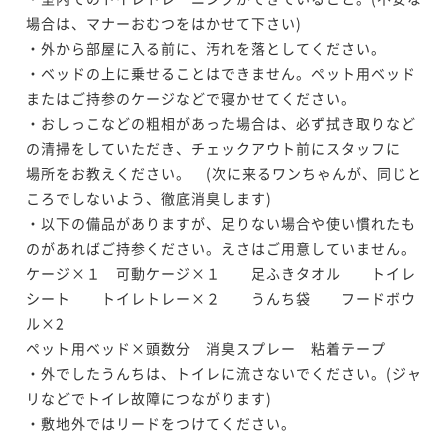
場合は、マナーおむつをはかせて下さい)

・外から部屋に入る前に、汚れを落としてください。

・ベッドの上に乗せることはできません。ペット用ベッド
またはご持参のケージなどで寝かせてください。

・おしっこなどの粗相があった場合は、必ず拭き取りなど
の清掃をしていただき、チェックアウト前にスタッフに

場所をお教えください。　(次に来るワンちゃんが、同じと
ころでしないよう、徹底消臭します)

・以下の備品がありますが、足りない場合や使い慣れたも
のがあればご持参ください。えさはご用意していません。

ケージ×１　可動ケージ×１　　足ふきタオル　　トイレ
シート　　トイレトレー×２　　うんち袋　　フードボウ
ル×2　

ペット用ベッド×頭数分　消臭スプレー　粘着テープ

・外でしたうんちは、トイレに流さないでください。(ジャ
リなどでトイレ故障につながります)

・敷地外ではリードをつけてください。
