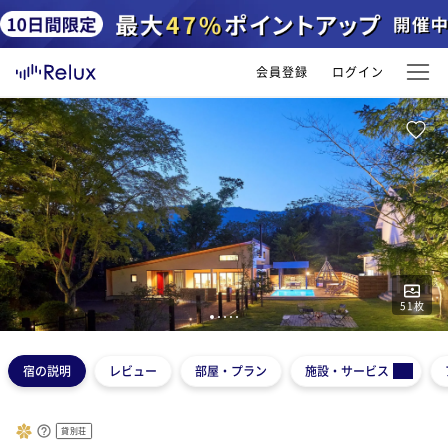
会員登録
ログイン
51
枚
1
2
3
4
5
宿の説明
レビュー
部屋・プラン
施設・サービス
貸別荘