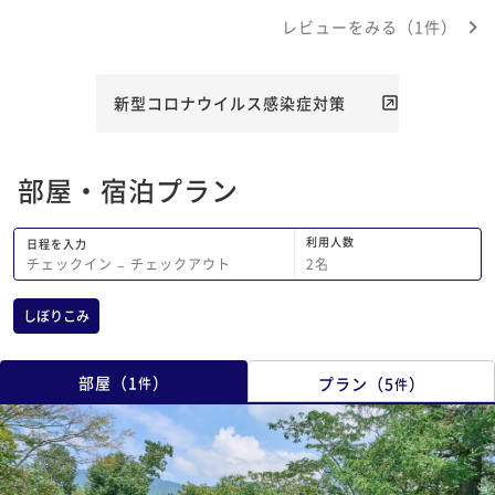
しました^ ^
レビューをみる（1件）
新型コロナウイルス感染症対策
部屋・宿泊プラン
利用人数
日程を入力
2
名
チェックイン
−
チェックアウト
しぼりこみ
部屋
（
1
）
プラン
（
5
）
件
件