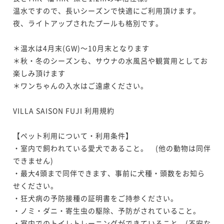
温水ですので、長いシーズンで快適にご利用頂けます。

夜、ライトアップされたプールも格別です。

＊温水は4月末(GW)～10月末となります

＊秋・冬のシーズンも、サウナの水風呂や観賞用としてお
楽しみ頂けます

＊ワンちゃんの入水はご遠慮ください。

VILLA SAISON FUJI 利用規約

【ペット利用について・利用条件】

・室内で飼われている愛犬であること。　(他の動物は同伴
できません)

・最大4頭まで同伴できます、事前に犬種・頭数をお知ら
せください。

・狂犬病の予防接種の証明書をご持参ください。

・ノミ・ダニ・寄生虫の駆除、予防がされていること。

・室内でのトイレトレーニングができていること。(不安な