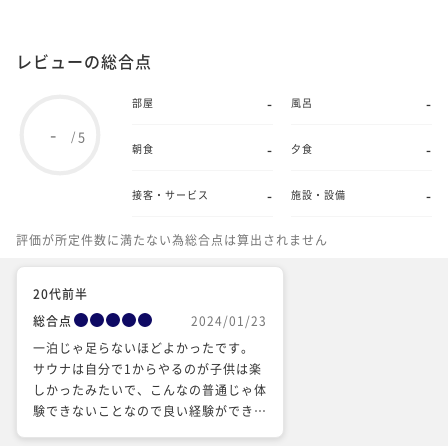
レビューの総合点
-
-
部屋
風呂
-
5
/
-
-
朝食
夕食
-
-
接客・サービス
施設・設備
評価が所定件数に満たない為総合点は算出されません
20代前半
総合点
2024/01/23
一泊じゃ足らないほどよかったです。
サウナは自分で1からやるのが子供は楽
しかったみたいで、こんなの普通じゃ体
験できないことなので良い経験ができま
した。 芝生もとても広く、サッカーを