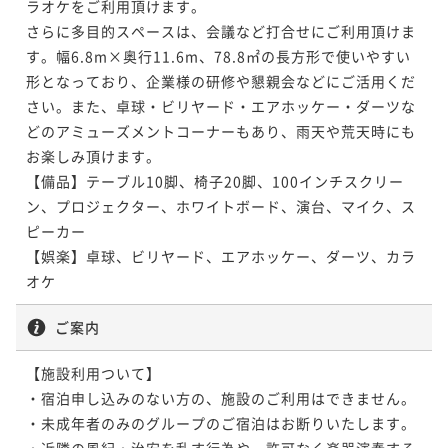
ラオケをご利用頂けます。

さらに多目的スペースは、会議など打合せにご利用頂けま
す。幅6.8m×奥行11.6m、78.8㎡の長方形で使いやすい
形となっており、企業様の研修や懇親会などにご活用くだ
さい。また、卓球・ビリヤード・エアホッケー・ダーツな
どのアミューズメントコーナーもあり、雨天や荒天時にも
お楽しみ頂けます。

【備品】テーブル10脚、椅子20脚、100インチスクリー
ン、プロジェクター、ホワイトボード、演台、マイク、ス
ピーカー

【娯楽】卓球、ビリヤード、エアホッケー、ダーツ、カラ
オケ
ご案内
【施設利用ついて】

・宿泊申し込みのない方の、施設のご利用はできません。

・未成年者のみのグループのご宿泊はお断りいたします。

・近隣の風紀・治安を乱す行為や、許可なく楽器演奏する