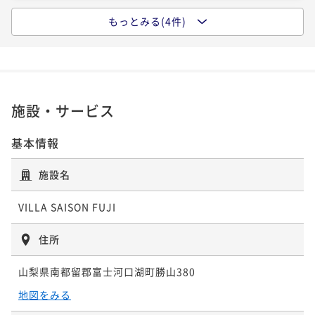
もっとみる(4件)
こだわりBBQオールスターの夕食＆朝食付き 1100坪
の敷地を完全貸切 プライベートプールと3ベッドルー
ムヴィラ（２食付）
二食付き
事前決済可
IN 15:00 - 18:00 OUT11:00
ポイント即利用で
最大5％OFF
¥246,000~
施設・サービス
¥ 233,700 ~
2名
基本情報
こだわりしゃぶしゃぶオールスターの夕食＆朝食付
施設名
き 1100坪の敷地を完全貸切 プライベートプールと
3ベッドルームヴィラ（２食付）
VILLA SAISON FUJI
二食付き
事前決済可
IN 15:00 - 18:00 OUT11:00
ポイント即利用で
最大5％OFF
住所
¥246,000~
¥ 233,700 ~
2名
山梨県南都留郡富士河口湖町勝山380
地図をみる
お得にステイ！素泊まり2連泊プラン~1100坪の敷地を