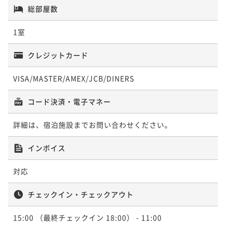
総部屋数
完全貸切！
素泊まり
事前決済可
IN 15:00 - 18:00 OUT11:00
1室
ポイント即利用で
最大5％OFF
¥368,280~
クレジットカード
¥ 349,866 ~
2名
VISA/MASTER/AMEX/JCB/DINERS
お得にステイ！素泊まり3連泊以上プラン~1100坪の敷
コード決済・電子マネー
地を完全貸切！
詳細は、宿泊施設までお問い合わせください。
素泊まり
事前決済可
IN 15:00 - 18:00 OUT11:00
ポイント即利用で
最大5％OFF
インボイス
¥534,600~
¥ 507,870 ~
2名
対応
チェックイン・チェックアウト
15:00
（最終チェックイン 18:00）
- 11:00