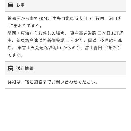
お車
首都圏から車で90分。中央自動車道大月JCT経由、河口湖
I.Cをおりてすぐ。

関西・東海からお越しの場合、 東名高速道路 三ヶ日JCT経
由、新東名高速道路新御殿場I.Cをおり、国道138号線を進
む。 東富士五湖道路須走I.Cからのり、富士吉田I.Cをおり
てすぐ。
送迎情報
詳細は、宿泊施設までお問い合わせください。