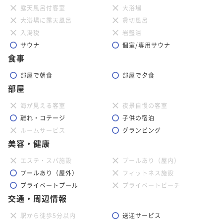
露天風呂付客室
大浴場
大浴場に露天風呂
貸切風呂
入湯税
岩盤浴
サウナ
個室/専用サウナ
食事
部屋で朝食
部屋で夕食
部屋
海が見える客室
夜景自慢の客室
離れ・コテージ
子供の宿泊
ルームサービス
グランピング
美容・健康
エステ・スパ施設
プールあり（屋内）
プールあり（屋外）
フィットネス施設
プライベートプール
プライベートビーチ
交通・周辺情報
駅から徒歩5分以内
送迎サービス