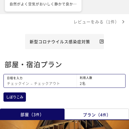
自然がよく空気がおいしく静かで良かっ
たのですが天候が悪く残念な結果になり
ましたが美味しいお肉屋で買って食べら
レビューをみる（1件）
れたので良かったのもあります。 とて
も素敵な広いペンションで寝床も棚とか
ベッドもあり快適に眠れ、床暖と石油ス
トーブで温かく過ごしやすかったです！
新型コロナウイルス感染症対策
中はとてもおしゃれで居心地が良かった
のと露天風呂つきなのが良かったです。
家族で過ごすにはとても良かったし、癒
部屋・宿泊プラン
えに居るような感じで過ごせたのは良か
ったです。三女が気に入ってこういう家
に住みたいしそんなに不便はしないしと
利用人数
日程を入力
てもいいところで住みたいなと話して
2
名
チェックイン
−
チェックアウト
て、寒くない所なら私も住んで見たいと
思ってしまうほどブランコもあり揺った
しぼりこみ
りと出来てとても快適に過ごせました。
また泊まりに行きたいと晴れた日に露天
風呂に揺ったりと浸かりたいとバーベキ
部屋
（
3
）
プラン
（
4
）
件
件
ューは、晴れた日にやりたいと思いまし
た。 お世話になりありがとうございま