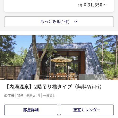
¥ 31,350 ~
2名
もっとみる(1件)
【BBQ設備貸出・4名様までOK】自然の中でBBQ・Vil
la一棟貸し天然温泉でゆったりと
素泊まり
現地決済可
事前決済可
IN 15:00 - 18:00 OUT11:00
ポイント即利用で
最大5％OFF
¥37,620~
¥ 35,739 ~
2名
1
2
3
4
5
6
7
8
9
10
11
12
【内湯温泉】2階吊り橋タイプ（無料Wi-Fi）
62平米
禁煙
無料Wi-Fi
一棟貸し
部屋詳細
空室カレンダー