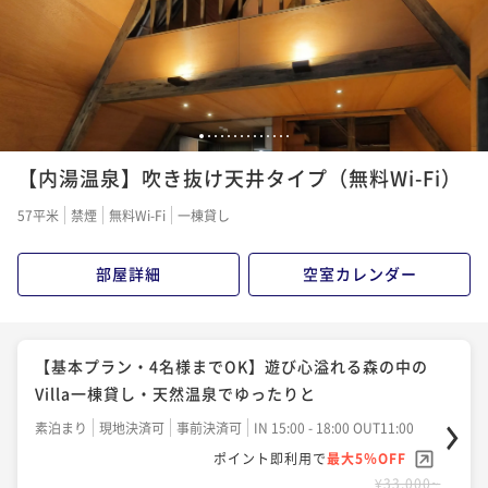
す。 今度は、暖かく晴れた日に行きた
いのと星が見れたらいいかと思ってま
す。 長くいたいと思ってましたがそう
もいかず、あっという間に時は過ぎて変
える日になり名残惜しくさみしい気持ち
になりました。 生活が今より安定した
1
2
3
4
5
6
7
8
9
10
11
12
13
14
ら、二泊位に泊まれてもう少しゆっくり
過ごしたり観光したり出来るようにして
【内湯温泉】吹き抜け天井タイプ（無料Wi-Fi）
食べ歩きとかもしたいです！！ 本当に
ありがとうございます。
57平米
禁煙
無料Wi-Fi
一棟貸し
部屋詳細
空室カレンダー
【基本プラン・4名様までOK】遊び心溢れる森の中の
Villa一棟貸し・天然温泉でゆったりと
素泊まり
現地決済可
事前決済可
IN 15:00 - 18:00 OUT11:00
ポイント即利用で
最大5％OFF
¥33,000~