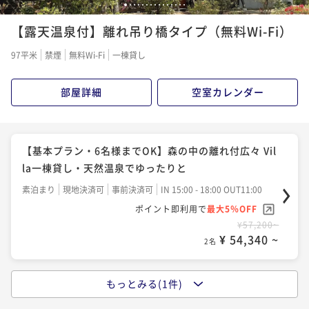
1
2
3
4
5
6
7
8
9
10
11
12
13
14
15
【露天温泉付】離れ吊り橋タイプ（無料Wi-Fi）
97平米
禁煙
無料Wi-Fi
一棟貸し
部屋詳細
空室カレンダー
【基本プラン・6名様までOK】森の中の離れ付広々 Vil
la一棟貸し・天然温泉でゆったりと
素泊まり
現地決済可
事前決済可
IN 15:00 - 18:00 OUT11:00
ポイント即利用で
最大5％OFF
¥57,200~
¥ 54,340 ~
2名
もっとみる(1件)
【BBQ設備貸出・6名様までOK】自然の中でBBQ・離
れ付Villa一棟貸し天然温泉でゆったりと