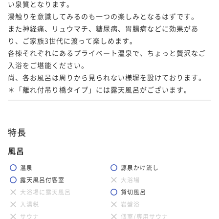
い泉質となります。

湯触りを意識してみるのも一つの楽しみとなるはずです。

また神経痛、リュウマチ、糖尿病、胃腸病などに効果があ
り、ご家族3世代に渡って楽しめます。

各棟それぞれにあるプライベート温泉で、ちょっと贅沢なご
入浴をご堪能ください。

尚、各お風呂は周りから見られない様塀を設けております。

＊「離れ付吊り橋タイプ」には露天風呂がございます。
特長
風呂
温泉
源泉かけ流し
露天風呂付客室
大浴場
大浴場に露天風呂
貸切風呂
入湯税
岩盤浴
サウナ
個室/専用サウナ