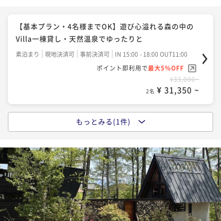
【基本プラン・4名様までOK】遊び心溢れる森の中の
Villa一棟貸し・天然温泉でゆったりと
素泊まり
現地決済可
事前決済可
IN 15:00 - 18:00 OUT11:00
ポイント即利用で
最大5％OFF
¥33,000~
¥ 31,350 ~
2名
もっとみる(1件)
【BBQ設備貸出・4名様までOK】自然の中でBBQ・Vil
la一棟貸し天然温泉でゆったりと
素泊まり
現地決済可
事前決済可
IN 15:00 - 18:00 OUT11:00
ポイント即利用で
最大5％OFF
¥37,620~
¥ 35,739 ~
2名