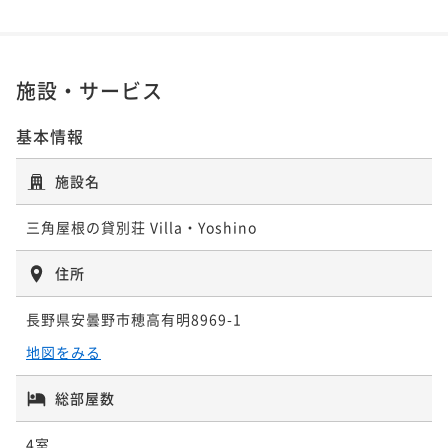
素泊まり
現地決済可
事前決済可
IN 15:00 - 18:00 OUT11:00
ポイント即利用で
最大5％OFF
¥64,570~
施設・サービス
¥ 61,341 ~
2名
基本情報
施設名
三角屋根の貸別荘 Villa・Yoshino
住所
長野県安曇野市穂高有明8969-1
地図をみる
総部屋数
4室