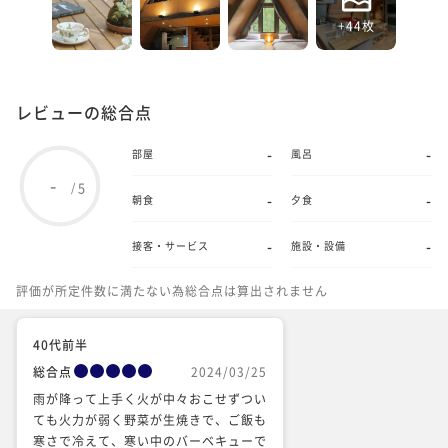
+44枚
レビューの総合点
-
-
部屋
風呂
-
5
/
-
-
朝食
夕食
-
-
接客・サービス
施設・設備
評価が所定件数に満たない為総合点は算出されません
40代前半
総合点
2024/03/25
雨が降って上手く火が中々おこせずつい
ても火力が弱く野菜が生焼きで、ご飯も
寒さで冷えて、寒い中のバーベキューで