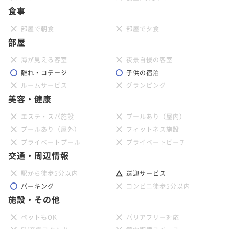
食事
部屋で朝食
部屋で夕食
部屋
海が見える客室
夜景自慢の客室
離れ・コテージ
子供の宿泊
ルームサービス
グランピング
美容・健康
エステ・スパ施設
プールあり（屋内）
プールあり（屋外）
フィットネス施設
プライベートプール
プライベートビーチ
交通・周辺情報
駅から徒歩5分以内
送迎サービス
パーキング
コンビニ徒歩5分以内
施設・その他
ペットもOK
バリアフリー対応