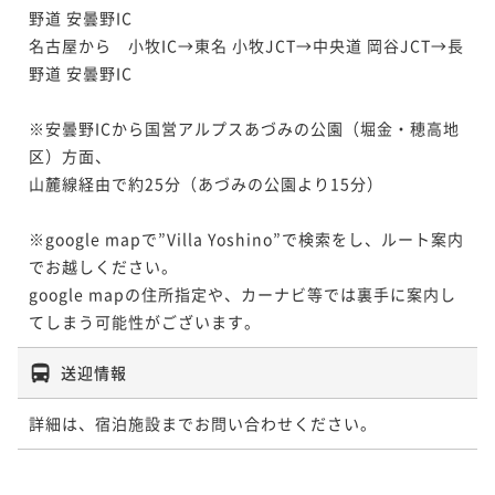
野道 安曇野IC

名古屋から　小牧IC→東名 小牧JCT→中央道 岡谷JCT→長
野道 安曇野IC

※安曇野ICから国営アルプスあづみの公園（堀金・穂高地
区）方面、

山麓線経由で約25分（あづみの公園より15分）

※google mapで”Villa Yoshino”で検索をし、ルート案内
でお越しください。

google mapの住所指定や、カーナビ等では裏手に案内し
てしまう可能性がございます。
送迎情報
詳細は、宿泊施設までお問い合わせください。