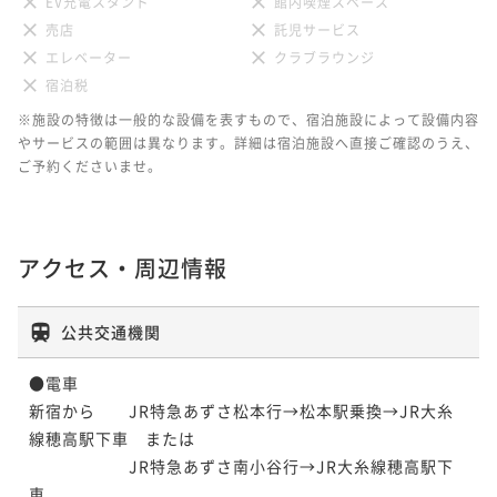
EV充電スタンド
館内喫煙スペース
売店
託児サービス
エレベーター
クラブラウンジ
宿泊税
※施設の特徴は一般的な設備を表すもので、宿泊施設によって設備内容
やサービスの範囲は異なります。詳細は宿泊施設へ直接ご確認のうえ、
ご予約くださいませ。
アクセス・周辺情報
公共交通機関
●電車

新宿から　　JR特急あずさ松本行→松本駅乗換→JR大糸
線穂高駅下車　または

　　　　　　JR特急あずさ南小谷行→JR大糸線穂高駅下
車
