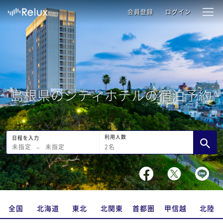
会員登録
ログイン
島根県のシティホテルの宿泊予約
利用人数
日程を入力
2
名
未指定
−
未指定
全国
北海道
東北
北関東
首都圏
甲信越
北陸