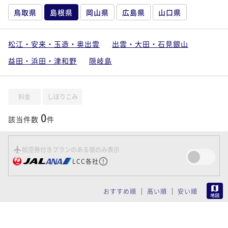
鳥取県
島根県
岡山県
広島県
山口県
松江・安来・玉造・奥出雲
出雲・大田・石見銀山
益田・浜田・津和野
隠岐島
料金
しぼりこみ
0
該当件数
件
航空券付きプランのある宿のみ表示
LCC各社
MAP
おすすめ順
高い順
安い順