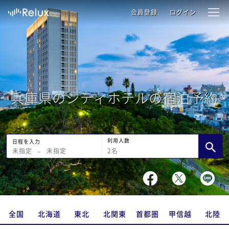
会員登録
ログイン
兵庫県のシティホテルの宿泊予約
利用人数
日程を入力
2
名
未指定
−
未指定
全国
北海道
東北
北関東
首都圏
甲信越
北陸