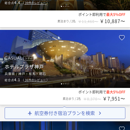
4.4
総合点
（
39
件のレビュー
）
1
2
3
4
5
ポイント即利用で
最大5％OFF
￥10,887〜
素泊まり
/
2名
￥11,460〜
シティ
ホテルプラザ神戸
兵庫県 / 神戸・有馬・明石
4.1
総合点
（
36
件のレビュー
）
1
2
3
4
5
ポイント即利用で
最大5％OFF
￥7,951〜
素泊まり
/
2名
￥8,370〜
航空券付き宿泊プランを検索