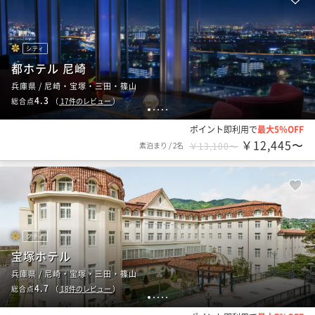
シティ
都ホテル 尼崎
兵庫県 / 尼崎・宝塚・三田・篠山
4.3
総合点
（
17
件のレビュー
）
1
2
3
4
5
ポイント即利用で
最大5％OFF
￥12,445〜
素泊まり
/
2名
￥13,100〜
シティ
宝塚ホテル
兵庫県 / 尼崎・宝塚・三田・篠山
4.7
総合点
（
18
件のレビュー
）
1
2
3
4
5