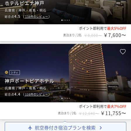
ホテルピエナ神戸
兵庫県 / 神戸・有馬・明石
4.5
総合点
（
138
件のレビュー
）
1
2
3
4
5
ポイント即利用で
最大5％OFF
￥7,600〜
素泊まり
/
2名
￥8,000〜
シティ
神戸ポートピアホテル
兵庫県 / 神戸・有馬・明石
4.4
総合点
（
116
件のレビュー
）
1
2
3
4
5
ポイント即利用で
最大7％OFF
￥11,755〜
素泊まり
/
2名
￥12,640〜
航空券付き宿泊プランを検索