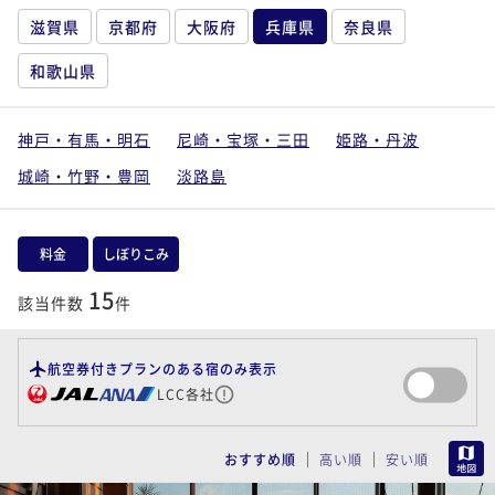
滋賀県
京都府
大阪府
兵庫県
奈良県
和歌山県
神戸・有馬・明石
尼崎・宝塚・三田
姫路・丹波
城崎・竹野・豊岡
淡路島
料金
しぼりこみ
15
該当件数
件
航空券付きプランのある宿のみ表示
LCC各社
MAP
おすすめ順
高い順
安い順