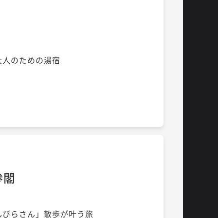
大人のための湯宿
参閣
んぴらさん」散歩が叶う旅