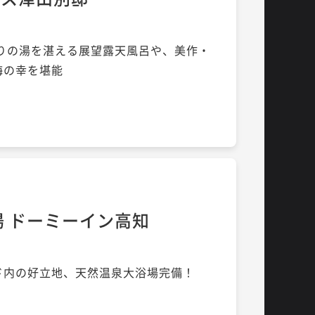
くりの湯を湛える展望露天風呂や、美作・
海の幸を堪能
湯 ドーミーイン高知
ド内の好立地、天然温泉大浴場完備！