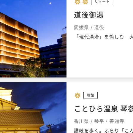
リゾート
道後御湯
愛媛県 / 道後
「現代湯治」を愉しむ 
旅館
ことひら温泉 琴
香川県 / 琴平・善通寺
讃岐を歩く。ふらり「こ