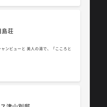
田島荘
シャンビューと 美人の湯で、「こころと
」
ラス津山別邸