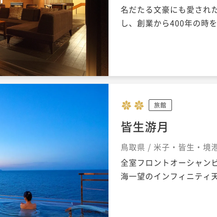
名だたる文豪にも愛され
し、創業から400年の時
旅館
皆生游月
鳥取県 / 米子・皆生・境
全室フロントオーシャン
海一望のインフィニティ