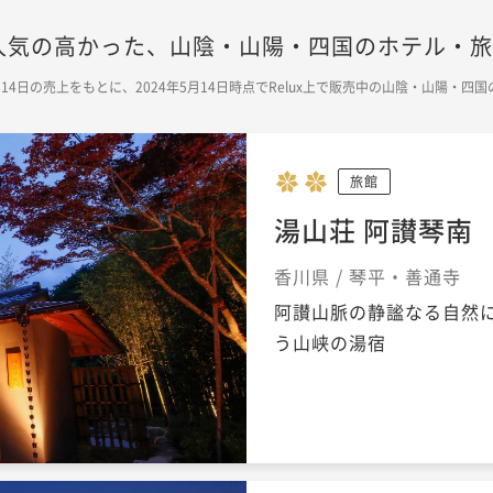
に人気の高かった、山陰・山陽・四国のホテル・
年5月14日の売上をもとに、2024年5月14日時点でRelux上で販売中の山陰・山陽
旅館
湯山荘 阿讃琴南
香川県 / 琴平・善通寺
阿讃山脈の静謐なる自然
う山峡の湯宿