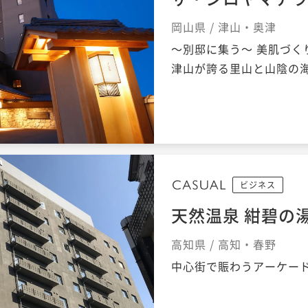
岡山県 / 津山・奥津
～別邸に集う～ 美肌づ
津山が誇る里山と山陰の
ビジネス
天然温泉 紺碧の
高知県 / 高知・春野
中心街で賑わうアーケー