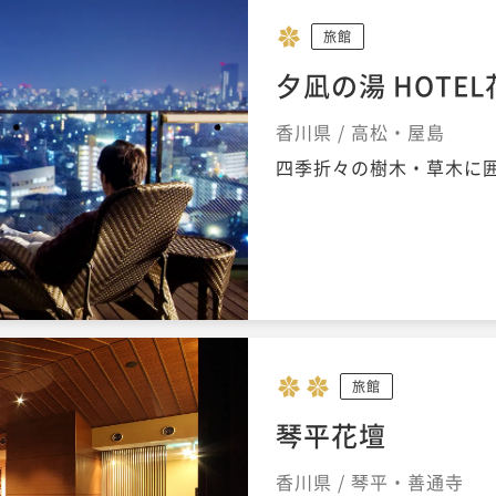
旅館
夕凪の湯 HOTE
香川県 / 高松・屋島
四季折々の樹木・草木に囲
旅館
琴平花壇
香川県 / 琴平・善通寺