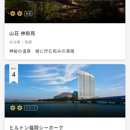
旅館
山荘 神和苑
大分県 / 別府
神秘の温泉 緑に佇む和みの湯宿
リゾート
ヒルトン福岡シーホーク