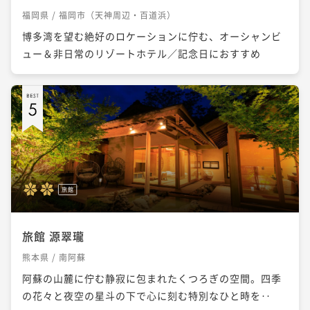
福岡県 / 福岡市（天神周辺・百道浜）
博多湾を望む絶好のロケーションに佇む、オーシャンビ
ュー＆非日常のリゾートホテル／記念日におすすめ
旅館
旅館 源翠瓏
熊本県 / 南阿蘇
阿蘇の山麓に佇む静寂に包まれたくつろぎの空間。四季
の花々と夜空の星斗の下で心に刻む特別なひと時を‥