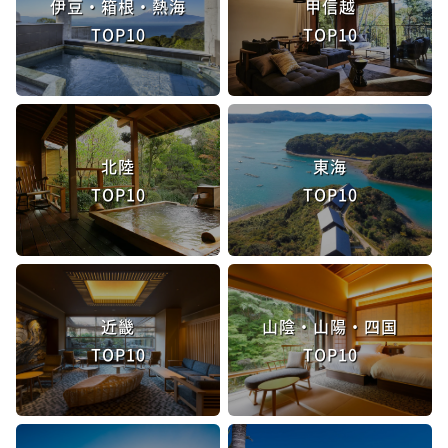
伊豆・箱根・熱海
甲信越
TOP10
TOP10
北陸
東海
TOP10
TOP10
近畿
山陰・山陽・四国
TOP10
TOP10