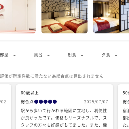
-
-
-
-
部屋
風呂
朝食
夕食
評価が所定件数に満たない為総合点は算出されません
60歳以上
5
/02
総合点
2025/07/07
総
駅から歩いて行かれる範囲に立地し、利便性
宿
が良かったです。価格もリーズナブルで、ス
部
タッフの方々も好感がもてました。また、機
た