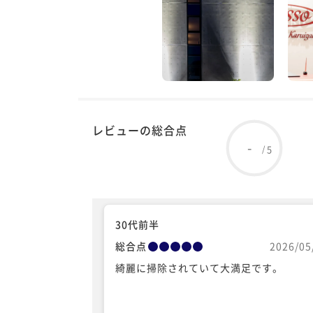
レビューの総合点
-
5
/
30代前半
総合点
2026/05
綺麗に掃除されていて大満足です。