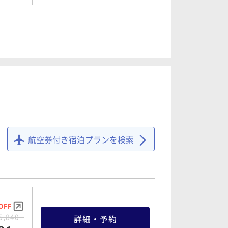
OFF
9,400~
詳細・予約
02 ~
OFF
6,830~
詳細・予約
51 ~
OFF
7,600~
詳細・予約
68 ~
OFF
7,280~
詳細・予約
70 ~
航空券付き宿泊プランを検索
OFF
8,600~
詳細・予約
98 ~
OFF
8,360~
詳細・予約
OFF
74 ~
5,840~
詳細・予約