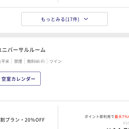
ポイント即利用で
最大17％
の日
¥1
もっとみる(17件)
ポイント即利用で
¥ 16,1
最大7％
大人2名
5％OFF【素泊まり】
00 OUT10:00
¥1
¥ 15,6
大人2名
ユニバーサルルーム
ポイント即利用で
最大7％
¥1
1平米
禁煙
無料Wi-Fi
ツイン
¥ 16,3
ポイント即利用で
最大7％
大人2名
割プラン・20％OFF
00 OUT10:00
¥1
¥ 16,0
空室カレンダー
大人2名
ポイント即利用で
最大7％
シュ・高気圧酸素BOX
¥1
¥ 17,2
ポイント即利用で
最大7％
大人2名
5％OFF【軽朝食付】
¥1
00 OUT10:00
ポイント即利用で
最大7％
割プラン・20％OFF
¥ 17,0
¥1
大人2名