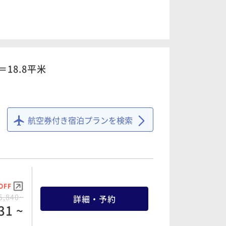
OFF
4,960~
詳細・予約
12 ~
18.8平米
OFF
5,520~
詳細・予約
33 ~
航空券付き宿泊プランを検索
OFF
6,490~
詳細・予約
OFF
35 ~
5,840~
詳細・予約
31 ~