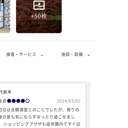
+50枚
-
-
接客・サービス
施設・設備
0代前半
合点
2024/03/02
泊日は全館満室とのことでしたが、周りの
屋の音も気にならずゆったり過ごせまし
。 ショッピングプラザも徒歩圏内ですぐ近