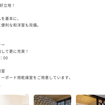
好立地！



を基本に、

便利な和洋室も完備。



ー

して更に充実！

00

室

ーボード用乾燥室をご用意しています。

む