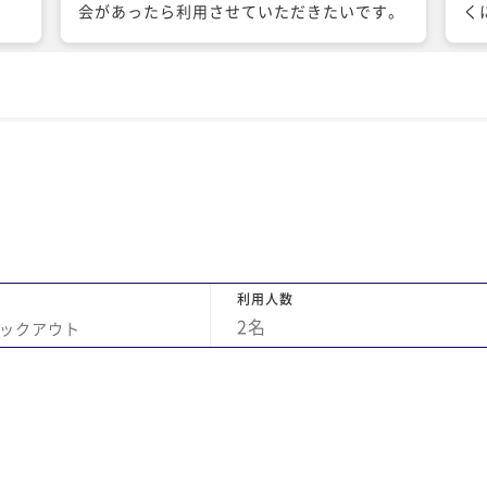
会があったら利用させていただきたいです。
く
す
か
タ
た
利用人数
2
名
ックアウト