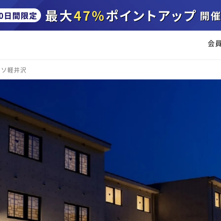
会
ッソ軽井沢