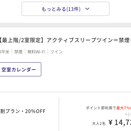
もっとみる(13件)
ポイント即利用で
最大7％
5％OFF【素泊まり】
¥1
¥ 13,9
大人2名
【最上階/2室限定】アクティブスリープツイン＝禁煙＝
8平米
禁煙
無料Wi-Fi
ツイン
ポイント即利用で
最大7％
割プラン・20％OFF
¥1
¥ 14,4
空室カレンダー
大人2名
ポイント即利用で
最大7％
5％OFF【軽朝食付】
¥1
ポイント即利用で
最大7％
割プラン・20％OFF
¥ 15,3
¥1
大人2名
¥ 14,7
大人2名