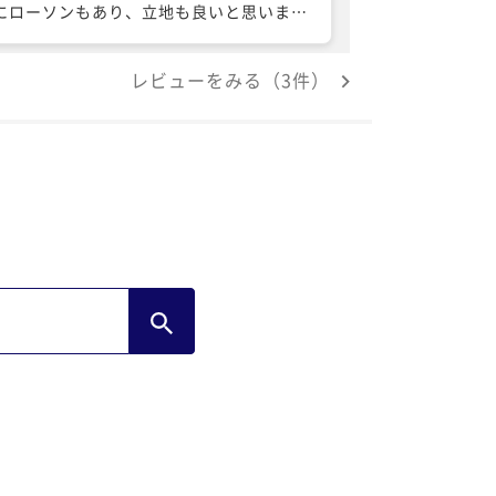
にローソンもあり、立地も良いと思いま
。駅近で新幹線利用の方が多かったせい
、駐車場にも余裕があり良かったです。ス
レビューをみる（3件）
ッフの方々も心地良い対応で好印象でし
。