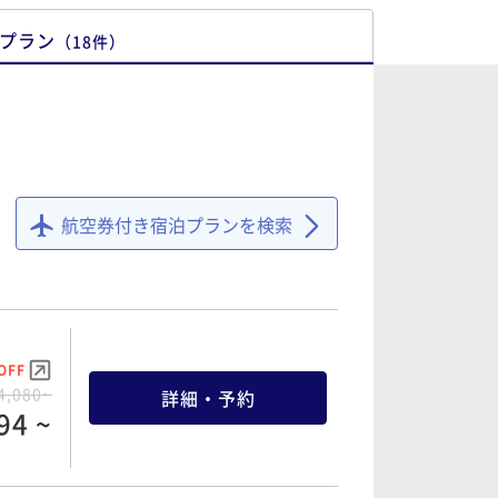
プラン
（
18
件
）
航空券付き宿泊プランを検索
OFF
4,080~
詳細・予約
94 ~