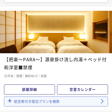
【一泊朝食付き■チェックイン２４時まで可】リニュ
わう
二食付き
現地決済可
事前決済可
IN 15:00 - 20:00 OUT11:00
ーアルされた半個室お食事処～『和味』NAGOMI～で
ポイント即利用で
最大7％OFF
朝食付き
現地決済可
事前決済可
IN 15:00 - 24:00 OUT11:00
¥41,800~
¥ 38,874 ~
ポイント即利用で
最大7％OFF
2名
¥30,800~
¥ 28,644 ~
2名
ポイントアップ
【舟盛会席×お食事処☆】秋冬の当館人気１位の豪快
1
2
3
4
5
6
7
8
9
ポイントアップ
舟盛りや鯛兜の荒炊きや牛肉料理が１１０００円～♪
【把楽～PARA～】源泉掛け流し内湯＋ベッド付
【加賀の四季会席■会場食】お食事処にすることで定
二食付き
現地決済可
事前決済可
IN 15:00 - 20:00 OUT11:00
番スタンダードコースが最大４千円値引き♪四季を味
和洋室■禁煙
ポイント即利用で
最大7％OFF
わう
二食付き
現地決済可
事前決済可
IN 15:00 - 20:00 OUT11:00
¥41,800~
25平米
禁煙
無料Wi-Fi
和室
¥ 38,874 ~
ポイント即利用で
最大7％OFF
2名
¥39,600~
部屋詳細
空室カレンダー
¥ 36,828 ~
2名
ポイントアップ
航空券付き宿泊プランを検索
【メイン食材を選ぶ自在上撰会席■会場食】同行者と
ポイントアップ
好みが違っても大丈夫！のどぐろ・活鮑・牛から選択