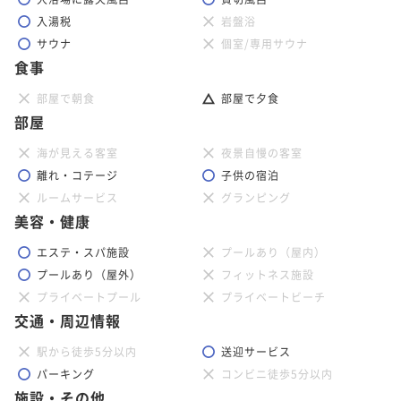
入湯税
岩盤浴
サウナ
個室/専用サウナ
食事
部屋で朝食
部屋で夕食
部屋
海が見える客室
夜景自慢の客室
離れ・コテージ
子供の宿泊
ルームサービス
グランピング
美容・健康
エステ・スパ施設
プールあり（屋内）
プールあり（屋外）
フィットネス施設
プライベートプール
プライベートビーチ
交通・周辺情報
駅から徒歩5分以内
送迎サービス
パーキング
コンビニ徒歩5分以内
施設・その他