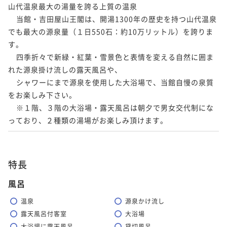
山代温泉最大の湯量を誇る上質の温泉

    当館・吉田屋山王閣は、開湯1300年の歴史を持つ山代温泉
ポイントアップ
でも最大の源泉量（１日550石：約10万リットル）を誇りま
【至高の温泉とかに】タグ付ブランド活蟹を食す◆贅
す。

沢プラン【温泉露天風呂付き客室or温泉内湯付き客
    四季折々で新緑・紅葉・雪景色と表情を変える自然に囲ま
室】
二食付き
現地決済可
事前決済可
IN 14:00 - 20:00 OUT11:00
れた源泉掛け流しの露天風呂や、

ポイント即利用で
最大7％OFF
    シャワーにまで源泉を使用した大浴場で、当館自慢の泉質
¥129,800~
をお楽しみ下さい。

¥ 120,714 ~
2名
    ※１階、３階の大浴場・露天風呂は朝夕で男女交代制にな
っており、２種類の湯場がお楽しみ頂けます。 
特長
風呂
温泉
源泉かけ流し
露天風呂付客室
大浴場
大浴場に露天風呂
貸切風呂