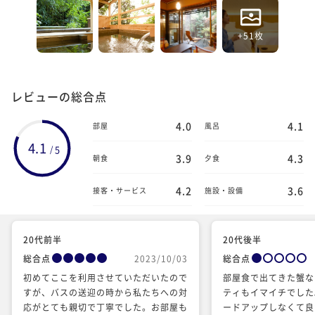
+51枚
レビューの総合点
4.0
4.1
部屋
風呂
4.1
5
/
3.9
4.3
朝食
夕食
4.2
3.6
接客・サービス
施設・設備
20代前半
20代後半
総合点
2023/10/03
総合点
初めてここを利用させていただいたので
部屋食で出てきた蟹な
すが、バスの送迎の時から私たちへの対
ティもイマイチでした
応がとても親切で丁寧でした。お部屋も
ードアップしなくて良