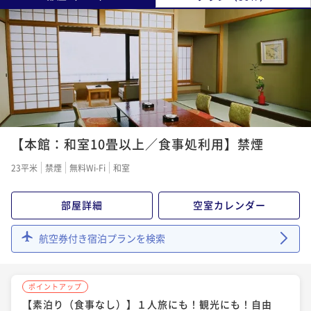
【本館：和室10畳以上／食事処利用】禁煙
23平米
禁煙
無料Wi-Fi
和室
部屋詳細
空室カレンダー
航空券付き宿泊プランを検索
ポイントアップ
【素泊り（食事なし）】１人旅にも！観光にも！自由