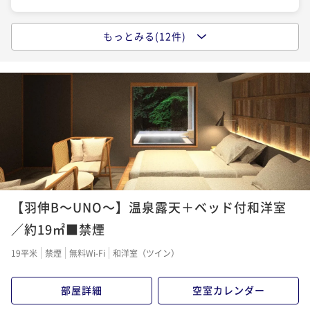
二食付き
現地決済可
事前決済可
IN 15:00 - 20:00 OUT11:00
ポイントアップ
秋冬１番人気会席＆石川の誇る「能登牛」を両方楽し
【舟盛会席×温泉露天風呂付き客室or温泉内湯付き客
ポイント即利用で
最大7％OFF
む♪
二食付き
現地決済可
事前決済可
IN 14:00 - 20:00 OUT11:00
もっとみる(12件)
ポイントアップ
¥61,600~
室■お食事処】人気の豪快舟盛り会席と鯛兜の荒炊な
¥ 57,288 ~
【一泊朝食付き■チェックイン２４時まで可】リニュ
ポイント即利用で
最大7％OFF
2名
ど。宿の日
二食付き
現地決済可
事前決済可
IN 14:00 - 20:00 OUT11:00
¥59,400~
ーアルされた半個室お食事処～『和味』NAGOMI～で
¥ 55,242 ~
ポイント即利用で
最大12％OFF
2名
朝食付き
現地決済可
事前決済可
IN 15:00 - 24:00 OUT11:00
¥55,000~
¥ 48,400 ~
ポイント即利用で
最大7％OFF
2名
¥39,600~
ポイントアップ
¥ 36,828 ~
【蟹フルコースが会場食でお値打ちに】７種の蟹料理
2名
ポイントアップ
の蟹尽くしがこの価格！蟹姿・焼がに・かに刺など♪
【加賀の四季会席◇お食事処】日本海の幸と季節の美
二食付き
現地決済可
事前決済可
IN 15:00 - 20:00 OUT11:00
ポイントアップ
味食材を堪能【温泉露天風呂付きor温泉内湯付き客
【羽伸B～UNO～】温泉露天＋ベッド付和洋室
【事前決済がお得×特別室と大部屋は食事処で、セミ
ポイント即利用で
最大7％OFF
室】
二食付き
現地決済可
事前決済可
IN 14:00 - 22:00 OUT11:00
¥61,600~
スイート和洋室は部屋食で 】グループや三世代旅行応
／約19㎡■禁煙
¥ 57,288 ~
ポイント即利用で
最大7％OFF
2名
援
二食付き
事前決済可
IN 15:00 - 20:00 OUT11:00
¥55,000~
19平米
禁煙
無料Wi-Fi
和洋室（ツイン）
¥ 51,150 ~
ポイント即利用で
最大7％OFF
2名
¥50,600~
部屋詳細
空室カレンダー
¥ 47,058 ~
2名