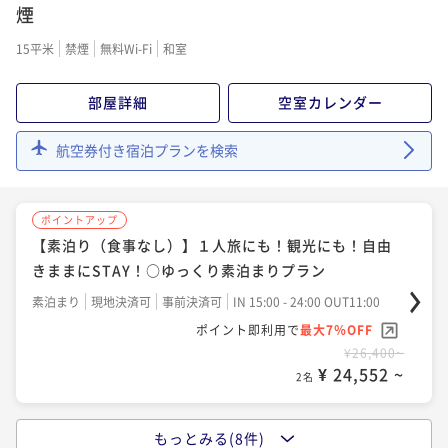
出発が早い方にも■夕食は加賀の四季会席
煙
夕食付き
現地決済可
事前決済可
IN 14:00 - 20:00 OUT11:00
15平米
禁煙
無料Wi-Fi
和室
ポイント即利用で
最大7％OFF
¥37,400~
部屋詳細
空室カレンダー
¥ 34,782 ~
2名
航空券付き宿泊プランを検索
ポイントアップ
【選べる鍋×半個室お食事処♪】牛すき！鰤しゃぶ！
ポイントアップ
牛しゃぶ！鯛しゃぶ！海鮮鍋！蟹すき！から２名様毎
【素泊り（食事なし）】１人旅にも！観光にも！自由
選択
二食付き
現地決済可
IN 15:00 - 20:00 OUT11:00
きままにSTAY！○ゆっくり素泊まりプラン
ポイント即利用で
最大4％OFF
素泊まり
現地決済可
事前決済可
IN 15:00 - 24:00 OUT11:00
¥39,600~
¥ 38,016 ~
ポイント即利用で
最大7％OFF
2名
¥26,400~
¥ 24,552 ~
2名
ポイントアップ
【加賀の四季会席■会場食】お食事処にすることで定
もっとみる(8件)
ポイントアップ
番スタンダードコースが最大４千円値引き♪四季を味