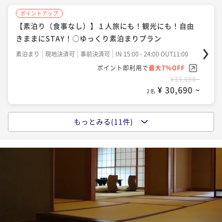
【舟盛会席×お食事処☆】秋冬の当館人気１位の豪快
二食付き
現地決済可
事前決済可
IN 15:00 - 20:00 OUT11:00
ポイントアップ
舟盛りや鯛兜の荒炊きや牛肉料理が１１０００円～♪
【素泊り（食事なし）】１人旅にも！観光にも！自由
ポイント即利用で
最大7％OFF
二食付き
現地決済可
事前決済可
IN 15:00 - 20:00 OUT11:00
¥48,400~
きままにSTAY！○ゆっくり素泊まりプラン
¥ 45,012 ~
ポイント即利用で
最大7％OFF
2名
素泊まり
現地決済可
事前決済可
IN 15:00 - 24:00 OUT11:00
¥41,800~
¥ 38,874 ~
ポイント即利用で
最大7％OFF
2名
¥33,000~
ポイントアップ
¥ 30,690 ~
【能登牛×舟盛会席】ここでしか食べられない旨味た
2名
ポイントアップ
っぷりの能登牛！人気の舟盛会席と楽しむ♪
【メイン食材を選ぶ自在上撰会席■会場食】同行者と
二食付き
現地決済可
事前決済可
IN 14:00 - 20:00 OUT11:00
もっとみる(11件)
ポイントアップ
好みが違っても大丈夫！のどぐろ・活鮑・牛から選択
【一泊朝食付き■チェックイン２４時まで可】リニュ
ポイント即利用で
最大7％OFF
二食付き
現地決済可
事前決済可
IN 15:00 - 20:00 OUT11:00
¥48,400~
ーアルされた半個室お食事処～『和味』NAGOMI～で
¥ 45,012 ~
ポイント即利用で
最大7％OFF
2名
朝食付き
現地決済可
事前決済可
IN 15:00 - 24:00 OUT11:00
¥48,400~
¥ 45,012 ~
ポイント即利用で
最大7％OFF
2名
¥37,400~
ポイントアップ
¥ 34,782 ~
【半個室お食事処でかにと牛を堪能♪】ずわい蟹姿茹
2名
ポイントアップ
で＆牛肉料理！当館人気ＮＯ１の新かにグルメ会席！