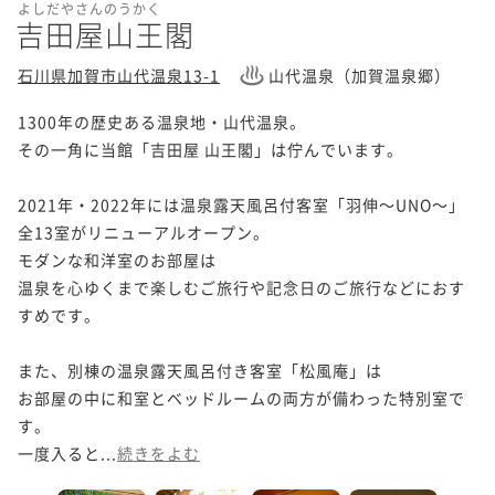
よしだやさんのうかく
吉田屋山王閣
石川県加賀市山代温泉13-1
山代温泉（加賀温泉郷）
1300年の歴史ある温泉地・山代温泉。

その一角に当館「吉田屋 山王閣」は佇んでいます。

2021年・2022年には温泉露天風呂付客室「羽伸～UNO～」

全13室がリニューアルオープン。

モダンな和洋室のお部屋は

温泉を心ゆくまで楽しむご旅行や記念日のご旅行などにおす
すめです。

また、別棟の温泉露天風呂付き客室「松風庵」は

お部屋の中に和室とベッドルームの両方が備わった特別室で
す。

一度入ると...
続きをよむ