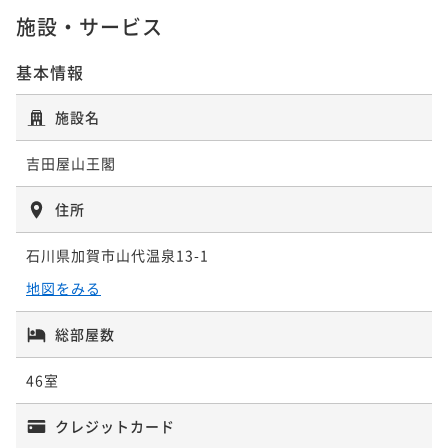
¥ 38,874 ~
【新かにグルメ会席◇お食事処】贅沢温泉で身も心も
2名
施設・サービス
ポイントアップ
満たす旅【温泉露天風呂付き客室or温泉内湯付き客
【舟盛会席×お部屋食☆貸切風呂無料】当館人気１位
基本情報
室】
二食付き
現地決済可
事前決済可
IN 14:00 - 22:00 OUT11:00
ポイントアップ
の豪快舟盛りや鯛兜荒炊や牛肉料理が１１，０００円
【事前決済がお得×温泉内湯付きor温泉露天風呂付き
ポイント即利用で
最大7％OFF
～♪
施設名
二食付き
現地決済可
事前決済可
IN 15:00 - 20:00 OUT11:00
¥66,000~
客室（半個室お食事処）】温泉を堪能する特別な休日
¥ 61,380 ~
ポイント即利用で
最大7％OFF
2名
を
吉田屋山王閣
二食付き
事前決済可
IN 14:00 - 20:00 OUT11:00
¥55,000~
¥ 51,150 ~
ポイント即利用で
最大7％OFF
2名
住所
¥55,000~
ポイントアップ
¥ 51,150 ~
【能登牛×新かにグルメ会席◇お食事処＜温泉露天風
2名
石川県加賀市山代温泉13-1
ポイントアップ
呂or温泉内湯付き客室＞】ずわい蟹と能登牛で舌鼓♪
【能登牛×舟盛会席】ここでしか食べられない旨味た
地図をみる
二食付き
現地決済可
事前決済可
IN 14:00 - 20:00 OUT11:00
ポイントアップ
っぷりの能登牛！人気の舟盛会席と楽しむ♪
【舟盛会席×温泉露天風呂付き客室or温泉内湯付き客
ポイント即利用で
最大7％OFF
総部屋数
二食付き
現地決済可
事前決済可
IN 14:00 - 20:00 OUT11:00
¥72,600~
室■お食事処】人気の豪快舟盛り会席と鯛兜の荒炊な
¥ 67,518 ~
ポイント即利用で
最大7％OFF
2名
ど。宿の日
46室
二食付き
現地決済可
事前決済可
IN 14:00 - 20:00 OUT11:00
¥61,600~
¥ 57,288 ~
ポイント即利用で
最大12％OFF
2名
クレジットカード
¥59,400~
ポイントアップ