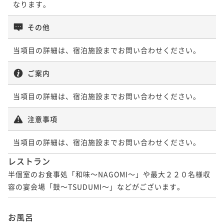
ポイントアップ
【＜能登牛×新かにグルメ＞】「ずわい蟹姿茹」含む
その他
ポイントアップ
秋冬１番人気会席＆石川の誇る「能登牛」を両方楽し
【能登牛×新かにグルメ会席◇お食事処＜温泉露天風
む♪
二食付き
現地決済可
事前決済可
IN 14:00 - 20:00 OUT11:00
当項目の詳細は、宿泊施設までお問い合わせください。
呂or温泉内湯付き客室＞】ずわい蟹と能登牛で舌鼓♪
ポイント即利用で
最大7％OFF
二食付き
現地決済可
事前決済可
IN 14:00 - 20:00 OUT11:00
ご案内
¥72,600~
¥ 67,518 ~
ポイント即利用で
最大7％OFF
2名
¥77,000~
当項目の詳細は、宿泊施設までお問い合わせください。
¥ 71,610 ~
2名
ポイントアップ
注意事項
【部屋食で味わう蟹フルコース】蟹姿・焼がに・かに
ポイントアップ
当項目の詳細は、宿泊施設までお問い合わせください。
刺・カニすき・蟹雑炊など７種の蟹料理がお得に！
【蟹フルコース×温泉露天風呂付きor温泉内湯付き客
二食付き
現地決済可
事前決済可
IN 15:00 - 20:00 OUT11:00
レストラン
室／会場食】７種の蟹料理♪蟹姿・焼がに・かに刺な
ポイント即利用で
最大7％OFF
半個室のお食事処「和味～NAGOMI～」や最大２２０名様収
ど
二食付き
現地決済可
事前決済可
IN 14:00 - 20:00 OUT11:00
¥74,800~
容の宴会場「鼓～TSUDUMI～」などがございます。
¥ 69,564 ~
ポイント即利用で
最大7％OFF
2名
¥79,200~
¥ 73,656 ~
お風呂
2名