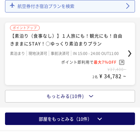
ポイントアップ
航空券付き宿泊プランを検索
【能登牛×舟盛会席◇お食事処＜温泉露天風呂付きor
ポイントアップ
温泉内湯付き客室＞】能登牛のお料理と舟盛会席も♪
【一泊夕食付(朝食なし)】のんびり朝寝坊OK＆観光で
二食付き
現地決済可
事前決済可
IN 14:00 - 20:00 OUT11:00
ポイントアップ
出発が早い方にも■夕食は加賀の四季会席
【素泊り（食事なし）】１人旅にも！観光にも！自由
ポイント即利用で
最大12％OFF
夕食付き
現地決済可
事前決済可
IN 14:00 - 20:00 OUT11:00
¥61,600~
きままにSTAY！○ゆっくり素泊まりプラン
¥ 54,208 ~
ポイント即利用で
最大7％OFF
2名
素泊まり
現地決済可
事前決済可
IN 15:00 - 24:00 OUT11:00
¥50,600~
¥ 47,058 ~
ポイント即利用で
最大7％OFF
2名
¥37,400~
ポイントアップ
¥ 34,782 ~
【自在上撰会席◇お食事処】牛ステーキ・活鮑・のど
2名
ポイントアップ
ぐろチョイス【温泉露天風呂付きor温泉内湯付き客
【加賀の四季会席■部屋食】ゆったりとお部屋にて定
室】
二食付き
現地決済可
事前決済可
IN 14:00 - 20:00 OUT11:00
もっとみる(10件)
ポイントアップ
番会席をご堪能！最大２千円値引き♪【自慢の朝ご
【一泊朝食付き■チェックイン２４時まで可】リニュ
ポイント即利用で
最大7％OFF
飯】
二食付き
現地決済可
事前決済可
IN 15:00 - 20:00 OUT11:00
¥61,600~
ーアルされた半個室お食事処～『和味』NAGOMI～で
¥ 57,288 ~
ポイント即利用で
最大7％OFF
部屋をもっとみる（
10
件）
2名
朝食付き
現地決済可
事前決済可
IN 15:00 - 24:00 OUT11:00
¥55,000~
¥ 51,150 ~
ポイント即利用で
最大7％OFF
2名
¥41,800~
ポイントアップ