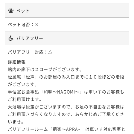
2名
ポイントアップ
ペット
【貸切風呂無料特典付】ずわい蟹の姿茹でや牛肉料理
ポイントアップ
をゆったり【お部屋食で】◆新かにグルメ会席
ペット可否：
×
【自在上撰会席◇お食事処】牛ステーキ・活鮑・のど
二食付き
現地決済可
事前決済可
IN 15:00 - 20:00 OUT11:00
ぐろチョイス【温泉露天風呂付きor温泉内湯付き客
バリアフリー
ポイント即利用で
最大7％OFF
室】
二食付き
現地決済可
事前決済可
IN 14:00 - 20:00 OUT11:00
¥66,000~
バリアフリー対応：
△
¥ 61,380 ~
ポイント即利用で
最大7％OFF
2名
¥66,000~
詳細情報
¥ 61,380 ~
2名
館内の廊下はスロープがございます。

ポイントアップ
松風庵「松声」のお部屋のみ入口までに１０段ほどの階段
【当館人気第１位】ずわい蟹姿茹で＆牛肉料理！進化
がございます。

ポイントアップ
した新かにグルメ会席を【お部屋食で】♪
半個室お食事処「和味～NAGOMI～」は車いすのお客様も
【新かにグルメ会席◇お食事処】贅沢温泉で身も心も
二食付き
現地決済可
事前決済可
IN 15:00 - 20:00 OUT11:00
ご利用頂けます。

満たす旅【温泉露天風呂付き客室or温泉内湯付き客
ポイント即利用で
最大7％OFF
大浴場は段差がございますので、お足の不自由なお客様は
室】
二食付き
現地決済可
事前決済可
IN 14:00 - 22:00 OUT11:00
¥66,000~
ご利用頂きづらくなりますので、あらかじめご了承くださ
¥ 61,380 ~
ポイント即利用で
最大7％OFF
2名
いませ。

¥70,400~
バリアフリールーム「把楽～APRA~」は車いす対応客室と
¥ 65,472 ~
2名