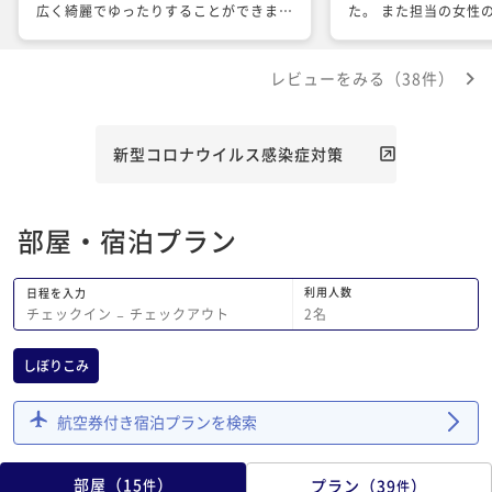
広く綺麗でゆったりすることができまし
た。 また担当の女性
た。 朝食も個人的に大好きな和食がた
だったのも気になる点
くさんあったり、朝に優しく食べやすか
サイトで見たのとはだ
レビューをみる（38件）
ったです。 1番驚いたのは夕食で舟盛り
り、部屋に案内された
が写真のままで味もとても美味しかった
るレベルでした。 部屋で飲む際に、氷
です！運ばれてくる料理全てに満足しま
を頼みましたが別料金
した！ また、夕食を運んでくださった
ました。 いつも1泊1
新型コロナウイルス感染症対策
方がとてもいい方で気分が良かったで
泊まっていましたが、
す！ 最後のチェックアウトまで丁寧な
ころはどうなんだろう
対応をしてくださりありがとうございま
らせていただきました
部屋・宿泊プラン
した。 とても素敵な旅行になりまし
は思わなかったのが残
た。 また行く機会があればここの旅館
に泊まりたいです。
利用人数
日程を入力
2
名
チェックイン
−
チェックアウト
しぼりこみ
航空券付き宿泊プランを検索
部屋
（
15
）
プラン
（
39
）
件
件