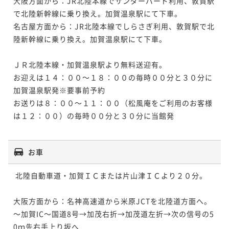
大阪方面から：JR北陸本線でサンダーバード利用、敦賀駅
で北陸新幹線に乗り換え。加賀温泉駅にて下車。

名古屋方面から：JR北陸本線でしらさぎ利用、敦賀駅で北
陸新幹線に乗り換え。加賀温泉駅にて下車。

ＪＲ北陸本線・加賀温泉駅より無料送迎有。

お迎えは１４：００～１８：００の毎時００分と３０分に
加賀温泉駅発※要事前予約

お送りは８：００～１１：００（松風庵をご利用のお客様
は１２：００）の毎時００分と３０分に当館発

お車
 北陸自動車道・加賀ＩＣまたは片山津ＩＣより２０分。

大阪方面から：名神高速道から米原JCTを北陸道方面へ。
～加賀IC～国道8号→加茂右折→加茂道左折→次の信号の5
0ｍ先右手上り坂へ
