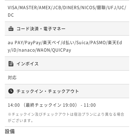
¥ 52,272 ~
【蟹フルコース×温泉露天風呂付きor温泉内湯付き客
2名
VISA/MASTER/AMEX/JCB/DINERS/NICOS/銀聯/UFJ/UC/
ポイントアップ
室／会場食】７種の蟹料理♪蟹姿・焼がに・かに刺な
DC
【貸切風呂付★選べるメイン自在上撰会席】のどぐ
ど
二食付き
現地決済可
事前決済可
IN 14:00 - 20:00 OUT11:00
ポイントアップ
ろ・牛ステーキ・活鮑からお一人ずつ選べます♪■部
コード決済・電子マネー
【加賀の四季会席◇お食事処】日本海の幸と季節の美
ポイント即利用で
最大7％OFF
屋食
二食付き
現地決済可
事前決済可
IN 15:00 - 20:00 OUT11:00
¥74,800~
味食材を堪能【温泉露天風呂付きor温泉内湯付き客
¥ 69,564 ~
au PAY/PayPay/楽天ペイ/d払い/Suica/PASMO/楽天Ed
ポイント即利用で
最大7％OFF
2名
室】
二食付き
現地決済可
事前決済可
IN 14:00 - 22:00 OUT11:00
¥61,600~
y/iD/nanaco/WAON/QUICPay
¥ 57,288 ~
ポイント即利用で
最大7％OFF
2名
¥59,400~
ポイントアップ
インボイス
¥ 55,242 ~
【至高の温泉とかに】タグ付ブランド活蟹を食す◆贅
2名
ポイントアップ
沢プラン【温泉露天風呂付き客室or温泉内湯付き客
対応
【メインが選べる自在上撰会席■部屋食】あなたのお
室】
二食付き
現地決済可
事前決済可
IN 14:00 - 20:00 OUT11:00
ポイントアップ
好みにカスタマイズ！活鮑・のどぐろ・牛ステーキか
チェックイン・チェックアウト
【能登牛×舟盛会席◇お食事処＜温泉露天風呂付きor
ポイント即利用で
最大7％OFF
ら♪
二食付き
現地決済可
事前決済可
IN 15:00 - 20:00 OUT11:00
¥125,400~
温泉内湯付き客室＞】能登牛のお料理と舟盛会席も♪
14:00
（最終チェックイン 19:00）
- 11:00
¥ 116,622 ~
ポイント即利用で
最大7％OFF
2名
二食付き
現地決済可
事前決済可
IN 14:00 - 20:00 OUT11:00
※チェックイン及びチェックアウトは宿泊プランにより異なる場合
¥61,600~
¥ 57,288 ~
がございます。
ポイント即利用で
最大12％OFF
2名
¥66,000~
設備
¥ 58,080 ~