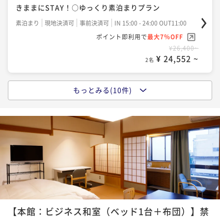
きままにSTAY！○ゆっくり素泊まりプラン
素泊まり
現地決済可
事前決済可
IN 15:00 - 24:00 OUT11:00
ポイント即利用で
最大7％OFF
¥26,400~
¥ 24,552 ~
2名
もっとみる(10件)
ポイントアップ
【一泊朝食付き■チェックイン２４時まで可】リニュ
ーアルされた半個室お食事処～『和味』NAGOMI～で
朝食付き
現地決済可
事前決済可
IN 15:00 - 24:00 OUT11:00
ポイント即利用で
最大7％OFF
¥30,800~
¥ 28,644 ~
2名
ポイントアップ
【本館：ビジネス和室（ベッド1台＋布団）】禁
【一泊夕食付(朝食なし)】のんびり朝寝坊OK＆観光で