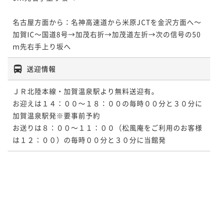
名古屋方面から：名神高速道から米原JCTを金沢方面へ～
加賀IC～国道8号→加茂右折→加茂道左折→次の信号の50
ｍ先右手上り坂へ
送迎情報
ＪＲ北陸本線・加賀温泉駅より無料送迎有。

お迎えは１４：００～１８：００の毎時００分と３０分に
加賀温泉駅発※要事前予約

お送りは８：００～１１：００（松風庵をご利用のお客様
は１２：００）の毎時００分と３０分に当館発