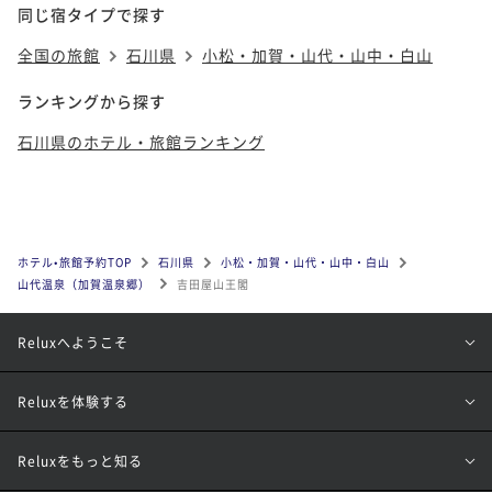
同じ宿タイプで探す
全国の旅館
石川県
小松・加賀・山代・山中・白山
ランキングから探す
石川県のホテル・旅館ランキング
ホテル•旅館予約TOP
石川県
小松・加賀・山代・山中・白山
山代温泉（加賀温泉郷）
吉田屋山王閣
Reluxへようこそ
Reluxを体験する
Reluxをもっと知る