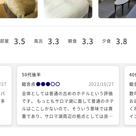
3.5
3.3
3.3
3.8
部屋
風呂
朝食
夕食
50代後半
4
/27
総合点
2022/10/27
総
はバ
全体としては普通の古めのホテルという評価
数
が多
です。 もっともサロマ湖に面して普通のホテ
お
。
ルはここしかないので、そういう意味では貴
く
重であり、サロマ湖周辺の拠点としては良い
イ
と思います。 最もよかったのは、接客です。
車
従業員が多めで、フロントから感じ良しで
い