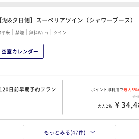
¥ 34,4
大人2名
【湖&夕日側】スーペリアツイン（シャワーブース）
日前早期予約プラン／海
ポイント即利用で
最大5％
¥4
日前早期予約プラン／朝
3平米
禁煙
無料Wi-Fi
ツイン
ポイント即利用で
¥ 39,3
最大5％
大人2名
¥3
¥ 34,9
大人2名
空室カレンダー
30日前早期予約プラン／
ポイント即利用で
最大5％
¥4
みで気軽にステイ／朝食
ポイント即利用で
¥ 41,3
最大5％
大人2名
¥3
120日前早期予約プラン
ポイント即利用で
¥ 36,7
最大5％
大人2名
¥3
¥ 34,4
大人2名
海の恵みが満載♪海鮮盛
ポイント即利用で
最大5％
¥4
60日前早期予約プラン／
ポイント即利用で
¥ 41,3
最大5％
大人2名
¥3
もっとみる(47件)
すすめ！7日前早期予約
ポイント即利用で
¥ 37,1
最大5％
大人2名