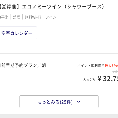
ェはバイトの係りが大量生産しているくらい
【湖岸側】エコノミーツイン（シャワーブース）
の違いです。連泊しないなら、夕食はコース
ディナーがお薦めです。 部屋は湖が見えるス
3平米
禁煙
無料Wi-Fi
ツイン
タンダードな部屋に泊まりましたが、予想以
上に狭いです。ベッドが２つキツキツに配置
空室カレンダー
されているので、荷物などを置くと足の踏み
場が殆どなくなります。また、洗面台も部屋
の中にある（ベッドの脇にある）ので、おか
しな感じです。トイレとシャワーブースは最
新のユニットを入れてあって、ここは良しで
日前早期予約プラン／朝
ポイント即利用で
最大5％
す。部屋から湖の眺望は、広告写真どおりこ
¥3
れも良しです。 宿泊費は高めなので、上記評
¥ 32,7
大人2名
価ポイントを考えるとコスパはイマイチです
が、サロマ湖界隈に泊まりたければ、ちゃん
とした施設は他に選択肢がないので、ここは
もっとみる(25件)
お勧めです。
みで気軽にステイ／朝食
ポイント即利用で
最大5％
¥3
¥ 34,4
大人2名