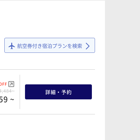
）
OFF
7,026~
詳細・予約
74 ~
航空券付き宿泊プランを検索
OFF
8,720~
詳細・予約
84 ~
OFF
4,484~
詳細・予約
59 ~
OFF
9,204~
詳細・予約
43 ~
OFF
6,300~
詳細・予約