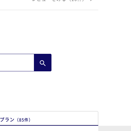
屋は古くて傷だら
です。アメニティはかなり揃えが悪く持参
ないと厳しいです。大浴場のシャンプーは
くほど質の悪い泡のたたないシャンプーで
アゴムもなし綿棒もコットンもなし。 食事
カキは苦くて鮮度が悪い。刺し身も冷凍焼
したサーモン。デザートは何故かチョコレ
ト系ケーキばかりの酷い偏り。 ドリンクサ
も調整中。 売店も全く種類がない。
一夕日だけが救いでした。
プラン
（
85
件
）