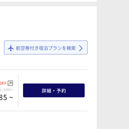
85 ~
OFF
1,382~
詳細・予約
12 ~
OFF
6,784~
詳細・予約
44 ~
航空券付き宿泊プランを検索
OFF
3,560~
詳細・予約
82 ~
OFF
8,720~
詳細・予約
84 ~
OFF
6,300~
詳細・予約
85 ~
OFF
3,560~
詳細・予約
82 ~
OFF
9,082~
詳細・予約
27 ~
OFF