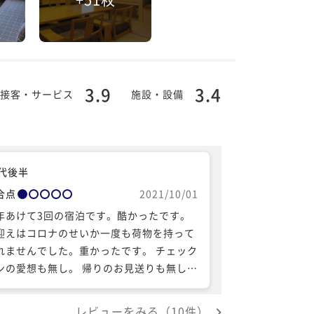
3.9
3.4
接客・サービス
施設・設備
0代後半
合点
2021/10/01
年あけて3回の宿泊です。酷かったです。
迎えはコロナのせいか一度も荷物を持って
れませんでした。重かったです。 チェック
ンの愛想も無し。 帰りのお見送りも無し。
を引き渡したら、乗ったり発進してもいな
のにさっさと館内へ帰って行きました。
レビューをみる（10件）