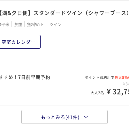
【湖&夕日側】スタンダードツイン（シャワーブース
60日前早期予約プラン／
3平米
禁煙
無料Wi-Fi
ツイン
ポイント即利用で
最大5％
¥3
¥ 35,1
大人2名
空室カレンダー
90日前早期予約プラン／
ポイント即利用で
最大5％
¥3
すすめ！7日前早期予約
ポイント即利用で
¥ 36,7
最大5％
大人2名
¥3
¥ 32,7
大人2名
30日前早期予約プラン／
ポイント即利用で
最大5％
¥3
もっとみる(41件)
ポイント即利用で
¥ 37,2
最大5％
♪素泊まりプラン
大人2名
¥3