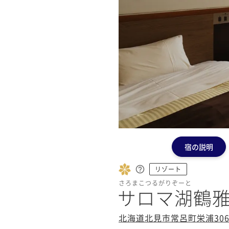
宿の説明
リゾート
さろまこつるがりぞーと
サロマ湖鶴
北海道北見市常呂町栄浦306