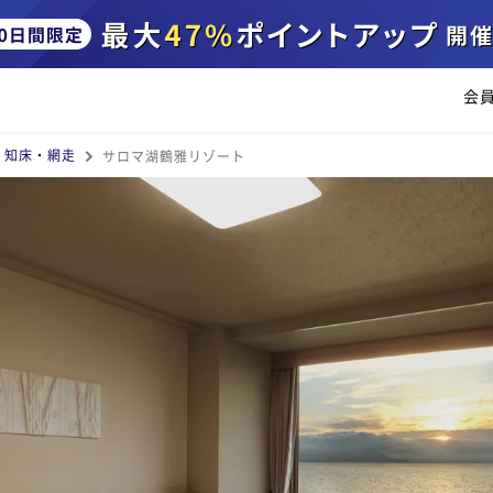
会
・知床・網走
サロマ湖鶴雅リゾート