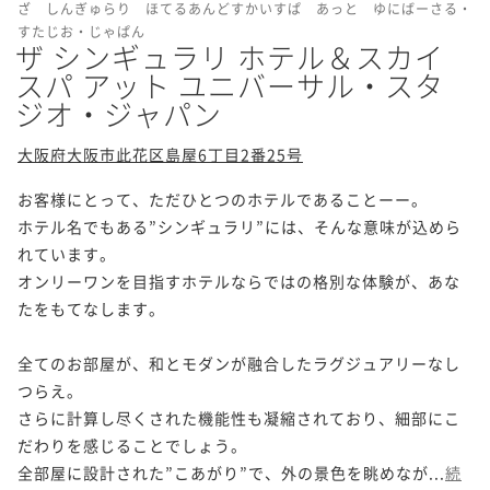
ざ しんぎゅらり ほてるあんどすかいすぱ あっと ゆにばーさる・
すたじお・じゃぱん
ザ シンギュラリ ホテル＆スカイ
スパ アット ユニバーサル・スタ
ジオ・ジャパン
大阪府大阪市此花区島屋6丁目2番25号
お客様にとって、ただひとつのホテルであることーー。

ホテル名でもある”シンギュラリ”には、そんな意味が込めら
れています。

オンリーワンを目指すホテルならではの格別な体験が、あな
たをもてなします。

全てのお部屋が、和とモダンが融合したラグジュアリーなし
つらえ。

さらに計算し尽くされた機能性も凝縮されており、細部にこ
だわりを感じることでしょう。

全部屋に設計された”こあがり”で、外の景色を眺めなが...
続