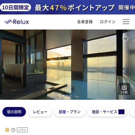
会員登録
ログイン
25
枚
1
2
3
4
5
宿の説明
レビュー
部屋・プラン
施設・サービス
シティ