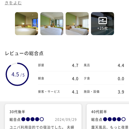
きをよむ
+25枚
レビューの総合点
4.7
4.4
部屋
風呂
4.5
5
/
4.0
0.0
朝食
夕食
4.1
3.9
接客・サービス
施設・設備
30代後半
40代前半
総合点
2024/09/29
総合点
ユニバ利用目的での宿泊でした。 夫婦
露天風呂、もっと夜景