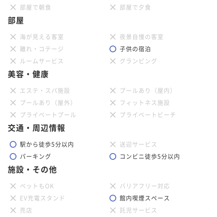
部屋で朝食
部屋で夕食
部屋
海が見える客室
夜景自慢の客室
離れ・コテージ
子供の宿泊
ルームサービス
グランピング
美容・健康
エステ・スパ施設
プールあり（屋内）
プールあり（屋外）
フィットネス施設
プライベートプール
プライベートビーチ
交通・周辺情報
駅から徒歩5分以内
送迎サービス
パーキング
コンビニ徒歩5分以内
施設・その他
ペットもOK
バリアフリー対応
EV充電スタンド
館内喫煙スペース
売店
託児サービス