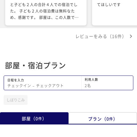
と子ども２人の合計４人での宿泊でし
てほしいです
た。 子ども２人の宿泊費は無料なた
め、感謝です。 部屋は、この人数です
と、少しだけ狭く感じましたが、 子ど
もたちは、ベッドとソファで巧みに遊ん
レビューをみる（16件）
でおり、満足気な様子でした。 朝食
は、おかず類がもう少し種類が欲しいの
と、工夫を凝らしてもらえると嬉しいな
と思いました。 子どもがコップを使っ
部屋・宿泊プラン
ていると、こぼれており、何でかな？と
見てみると、落とした訳ではなく、ひび
割れているプラスチックのコップでした
利用人数
日程を入力
(-_-;) 大浴場は、清潔感もあり満足で
2
名
チェックイン
−
チェックアウト
す。 多国籍利用のためか、シャワーの
水が出しっぱなしになっていたりと、利
しぼりこみ
用者側の問題もあるようですが。 大人
２人での利用でしたら、オススメしたい
と思います。
部屋
（
0
）
プラン
（
0
）
件
件