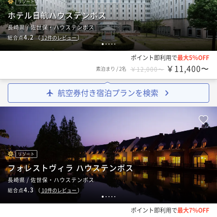
リゾート
ホテル日航ハウステンボス
長崎県 / 佐世保・ハウステンボス
4.2
総合点
（
12
件のレビュー
）
1
2
3
4
5
ポイント即利用で
最大5％OFF
￥11,400〜
素泊まり
/
2名
￥12,000〜
航空券付き宿泊プランを検索
リゾート
フォレストヴィラ ハウステンボス
長崎県 / 佐世保・ハウステンボス
4.3
総合点
（
10
件のレビュー
）
1
2
3
4
5
ポイント即利用で
最大7％OFF