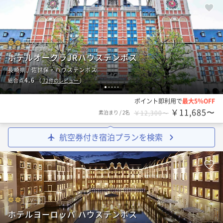
リゾート
ホテルオークラJRハウステンボス
長崎県 / 佐世保・ハウステンボス
4.6
総合点
（
72
件のレビュー
）
1
2
3
4
5
ポイント即利用で
最大5％OFF
￥11,685〜
素泊まり
/
2名
￥12,300〜
航空券付き宿泊プランを検索
リゾート
ホテルヨーロッパ ハウステンボス