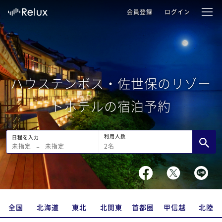
会員登録
ログイン
ハウステンボス・佐世保のリゾー
トホテルの宿泊予約
利用人数
日程を入力
2
名
未指定
−
未指定
全国
北海道
東北
北関東
首都圏
甲信越
北陸