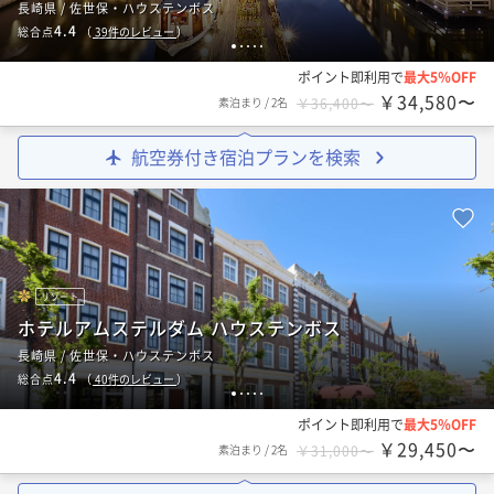
長崎県 / 佐世保・ハウステンボス
4.4
総合点
（
39
件のレビュー
）
1
2
3
4
5
ポイント即利用で
最大5％OFF
￥34,580〜
素泊まり
/
2名
￥36,400〜
航空券付き宿泊プランを検索
リゾート
ホテルアムステルダム ハウステンボス
長崎県 / 佐世保・ハウステンボス
4.4
総合点
（
40
件のレビュー
）
1
2
3
4
5
ポイント即利用で
最大5％OFF
￥29,450〜
素泊まり
/
2名
￥31,000〜