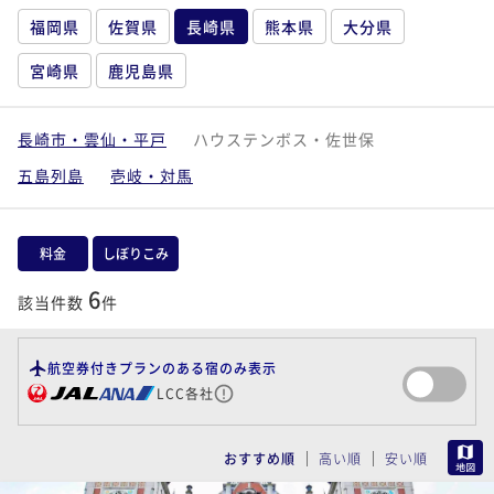
福岡県
佐賀県
長崎県
熊本県
大分県
宮崎県
鹿児島県
長崎市・雲仙・平戸
ハウステンボス・佐世保
五島列島
壱岐・対馬
料金
しぼりこみ
6
該当件数
件
航空券付きプランのある宿のみ表示
LCC各社
MAP
おすすめ順
高い順
安い順