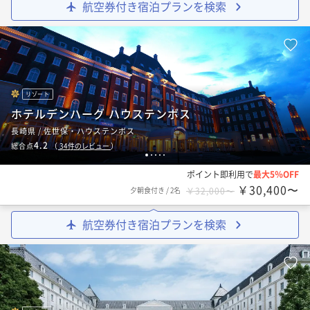
航空券付き宿泊プランを検索
リゾート
ホテルデンハーグ ハウステンボス
長崎県 / 佐世保・ハウステンボス
4.2
総合点
（
34
件のレビュー
）
1
2
3
4
5
ポイント即利用で
最大5％OFF
￥30,400〜
夕朝食付き
/
2名
￥32,000〜
航空券付き宿泊プランを検索