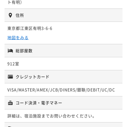
ト有明）
住所
スタンダードWEBプラン～朝食付き～
東京都江東区有明3-6-6
朝食付き
現地決済可
事前決済可
IN 15:00 - 26:00 OUT11:00
ポイント即利用で
最大5％OFF
地図をみる
¥17,300~
¥ 16,435 ~
2名
総部屋数
912室
【3泊以上の宿泊がお得！！】連泊割3～食事なし～
クレジットカード
素泊まり
現地決済可
事前決済可
IN 15:00 - 26:00 OUT11:00
ポイント即利用で
最大5％OFF
VISA/MASTER/AMEX/JCB/DINERS/銀聯/DEBIT/UC/DC
¥49,120~
¥ 46,664 ~
2名
コード決済・電子マネー
詳細は、宿泊施設までお問い合わせください。
【3泊以上の宿泊がお得！！】連泊割3～朝食付き～