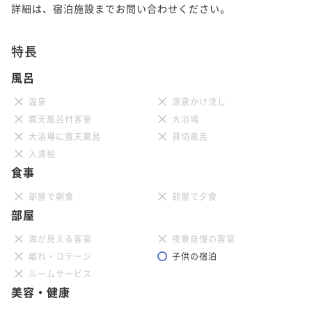
詳細は、宿泊施設までお問い合わせください。
特長
風呂
温泉
源泉かけ流し
露天風呂付客室
大浴場
大浴場に露天風呂
貸切風呂
入湯税
食事
部屋で朝食
部屋で夕食
部屋
海が見える客室
夜景自慢の客室
離れ・コテージ
子供の宿泊
ルームサービス
美容・健康