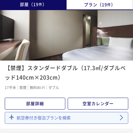
部屋
（
19
）
プラン
（
19
）
件
件
1
2
3
【禁煙】スタンダードダブル（17.3㎡/ダブルベ
ッド140cm×203cm）
17平米
禁煙
無料Wi-Fi
ダブル
部屋詳細
空室カレンダー
航空券付き宿泊プランを検索