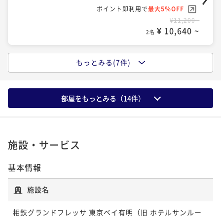
ポイント即利用で
最大5％OFF
¥11,200~
¥ 10,640 ~
2名
もっとみる(7件)
スタンダードWEBプラン～食事なし～
素泊まり
現地決済可
事前決済可
IN 15:00 - 26:00 OUT11:00
ポイント即利用で
最大5％OFF
部屋をもっとみる（
14
件）
¥12,460~
¥ 11,837 ~
2名
施設・サービス
【14日前の予約でお得にステイ♪】早期割引14～朝食
基本情報
付き～
朝食付き
現地決済可
事前決済可
IN 15:00 - 26:00 OUT11:00
施設名
ポイント即利用で
最大5％OFF
¥15,560~
相鉄グランドフレッサ 東京ベイ有明（旧 ホテルサンルー
¥ 14,782 ~
2名