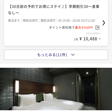
【30日前の予約でお得にステイ♪】早期割引30～食事
なし～
素泊まり
現地決済可
事前決済可
IN 15:00 - 26:00 OUT11:00
ポイント即利用で
最大5％OFF
¥11,040~
¥ 10,488 ~
2名
もっとみる(11件)
【14日前の予約でお得にステイ♪】早期割引14～食事
なし～
素泊まり
現地決済可
事前決済可
IN 15:00 - 26:00 OUT11:00
ポイント即利用で
最大5％OFF
¥11,200~
¥ 10,640 ~
2名
スタンダードWEBプラン～食事なし～
1
2
3