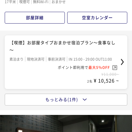
¥ 16,435 ~
17平米
喫煙可
無料Wi-Fi
おまかせ
朝食付き
現地決済可
事前決済可
IN 15:00 - 26:00 OUT11:00
2名
ポイント即利用で
最大5％OFF
部屋詳細
空室カレンダー
¥51,780~
¥ 49,191 ~
【3泊以上の宿泊がお得！！】連泊割3～食事なし～
2名
素泊まり
現地決済可
事前決済可
IN 15:00 - 26:00 OUT11:00
ポイント即利用で
最大5％OFF
【喫煙】お部屋タイプおまかせ宿泊プラン～食事なし
【5泊以上の宿泊がお得！！】連泊割5～食事なし～
¥42,340~
～
¥ 40,223 ~
素泊まり
現地決済可
事前決済可
IN 15:00 - 26:00 OUT11:00
2名
素泊まり
現地決済可
事前決済可
IN 15:00 - 29:00 OUT11:00
ポイント即利用で
最大5％OFF
ポイント即利用で
最大5％OFF
¥73,380~
¥11,080~
¥ 69,711 ~
【3泊以上の宿泊がお得！！】連泊割3～朝食付き～
2名
¥ 10,526 ~
2名
朝食付き
現地決済可
事前決済可
IN 15:00 - 26:00 OUT11:00
ポイント即利用で
最大5％OFF
【5泊以上の宿泊がお得！！】連泊割5～朝食付き～
もっとみる(1件)
¥55,420~
【喫煙】お部屋タイプおまかせ宿泊プラン～朝食付き
¥ 52,649 ~
朝食付き
現地決済可
事前決済可
IN 15:00 - 26:00 OUT11:00
2名
～
ポイント即利用で
最大5％OFF
朝食付き
現地決済可
事前決済可
IN 15:00 - 29:00 OUT11:00
¥93,940~
ポイント即利用で
最大5％OFF
¥ 89,243 ~
【5泊以上の宿泊がお得！！】連泊割5～食事なし～
2名