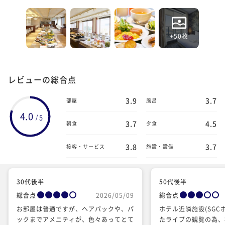
+50枚
レビューの総合点
3.9
3.7
部屋
風呂
4.0
5
/
3.7
4.5
朝食
夕食
3.8
3.7
接客・サービス
施設・設備
30代後半
50代後半
総合点
2026/05/09
総合点
お部屋は普通ですが、ヘアパックや、パ
ホテル近隣施設(SGC
ックまでアメニティが、色々あってとて
たライブの観覧の為、