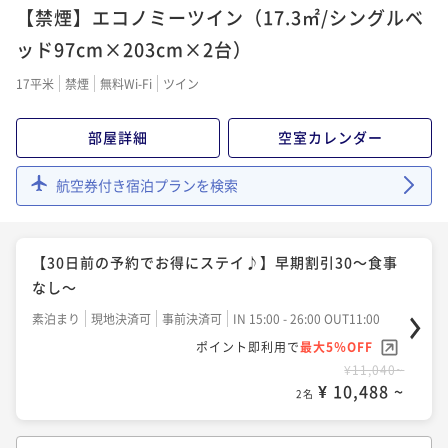
【禁煙】エコノミーツイン（17.3㎡/シングルベ
素泊まり
現地決済可
事前決済可
IN 15:00 - 26:00 OUT11:00
ポイント即利用で
最大5％OFF
ッド97cm×203cm×2台）
¥11,960~
¥ 11,362 ~
17平米
禁煙
無料Wi-Fi
ツイン
2名
部屋詳細
空室カレンダー
【30日前の予約でお得にステイ♪】早期割引30～朝食
付き～
航空券付き宿泊プランを検索
朝食付き
現地決済可
事前決済可
IN 15:00 - 26:00 OUT11:00
ポイント即利用で
最大5％OFF
【30日前の予約でお得にステイ♪】早期割引30～食事
¥15,160~
¥ 14,402 ~
なし～
2名
素泊まり
現地決済可
事前決済可
IN 15:00 - 26:00 OUT11:00
ポイント即利用で
最大5％OFF
【14日前の予約でお得にステイ♪】早期割引14～朝食
¥11,040~
付き～
¥ 10,488 ~
2名
朝食付き
現地決済可
事前決済可
IN 15:00 - 26:00 OUT11:00
ポイント即利用で
最大5％OFF