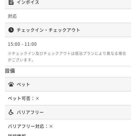
朝食付き
現地決済可
事前決済可
IN 15:00 - 26:00 OUT11:00
インボイス
ポイント即利用で
最大5％OFF
対応
¥62,200~
¥ 59,090 ~
2名
チェックイン・チェックアウト
15:00
- 11:00
【5泊以上の宿泊がお得！！】連泊割5～食事なし～
※チェックイン及びチェックアウトは宿泊プランにより異なる場合
素泊まり
現地決済可
事前決済可
IN 15:00 - 26:00 OUT11:00
がございます。
ポイント即利用で
最大5％OFF
設備
¥86,020~
¥ 81,719 ~
2名
ペット
ペット可否：
×
【5泊以上の宿泊がお得！！】連泊割5～朝食付き～
朝食付き
現地決済可
事前決済可
IN 15:00 - 26:00 OUT11:00
バリアフリー
ポイント即利用で
最大5％OFF
¥106,600~
バリアフリー対応：
×
¥ 101,270 ~
2名
詳細情報