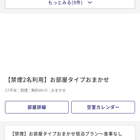
もっとみる(9件)
【14日前の予約でお得にステイ♪】早期割引14～食事
¥15,560~
¥ 14,782 ~
なし～
2名
素泊まり
現地決済可
事前決済可
IN 15:00 - 26:00 OUT11:00
ポイント即利用で
最大5％OFF
スタンダードWEBプラン～朝食付き～
¥11,200~
¥ 10,640 ~
朝食付き
現地決済可
事前決済可
IN 15:00 - 26:00 OUT11:00
2名
ポイント即利用で
最大5％OFF
¥16,800~
¥ 15,960 ~
スタンダードWEBプラン～食事なし～
2名
【禁煙2名利用】お部屋タイプおまかせ
素泊まり
現地決済可
事前決済可
IN 15:00 - 26:00 OUT11:00
ポイント即利用で
最大5％OFF
17平米
禁煙
無料Wi-Fi
おまかせ
【最大24時間ステイ】お日にち限定！13時チェックイ
¥12,460~
ン翌13時チェックアウト～食事なし～
¥ 11,837 ~
2名
部屋詳細
空室カレンダー
素泊まり
現地決済可
事前決済可
IN 13:00 - 26:00 OUT13:00
ポイント即利用で
最大5％OFF
【30日前の予約でお得にステイ♪】早期割引30～朝食
¥16,980~
¥ 16,131 ~
付き～
2名
【禁煙】お部屋タイプおまかせ宿泊プラン～食事なし