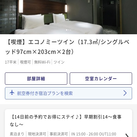
¥15,380~
素泊まり
現地決済可
事前決済可
IN 15:00 - 26:00 OUT11:00
¥ 14,611 ~
2名
ポイント即利用で
最大5％OFF
¥73,380~
¥ 69,711 ~
2名
1
2
3
【喫煙】エコノミーツイン（17.3㎡/シングルベ
【5泊以上の宿泊がお得！！】連泊割5～朝食付き～
ッド97cm×203cm×2台）
朝食付き
現地決済可
事前決済可
IN 15:00 - 26:00 OUT11:00
17平米
喫煙可
無料Wi-Fi
ツイン
ポイント即利用で
最大5％OFF
¥93,940~
部屋詳細
空室カレンダー
¥ 89,243 ~
2名
航空券付き宿泊プランを検索
【14日前の予約でお得にステイ♪】早期割引14～食事
なし～
素泊まり
現地決済可
事前決済可
IN 15:00 - 26:00 OUT11:00