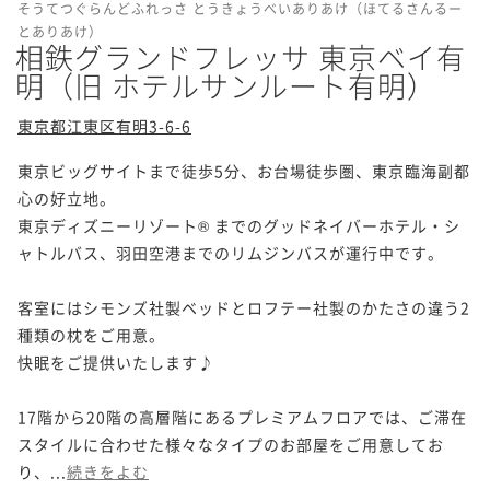
そうてつぐらんどふれっさ とうきょうべいありあけ（ほてるさんるー
とありあけ）
相鉄グランドフレッサ 東京ベイ有
明（旧 ホテルサンルート有明）
東京都江東区有明3-6-6
東京ビッグサイトまで徒歩5分、お台場徒歩圏、東京臨海副都
心の好立地。

東京ディズニーリゾート® までのグッドネイバーホテル・シ
ャトルバス、羽田空港までのリムジンバスが運行中です。

客室にはシモンズ社製ベッドとロフテー社製のかたさの違う2
種類の枕をご用意。

快眠をご提供いたします♪

17階から20階の高層階にあるプレミアムフロアでは、ご滞在
スタイルに合わせた様々なタイプのお部屋をご用意してお
り、...
続きをよむ