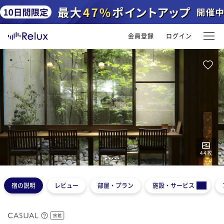
会員登録
ログイン
44
枚
1
2
3
4
5
宿の説明
レビュー
部屋・プラン
施設・サービス
旅館