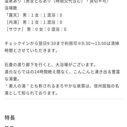
温泉あり（男女ともあり（時間交代含む）・貸切不可）

浴場数

「露天］ 男：1 女：1 混浴：0 

［内湯］ 男：1 女：1 混浴：0 

［サウナ］ 男：0 女：0 混浴：0

チェックインから翌日9:30まで利用可※9:30～13:00は清掃
時間とさせていただきます。

石畳の渡り廊下を行くと、大浴場がございます。

湯元ならではの24時間絶え間なく、こんこんと湧き出る豊富
な湯量。

＂美人の湯＂とも称されるまろやかな泉質は、信州屈指の名
湯として知られております。
特長