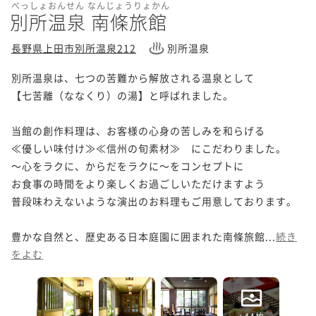
べっしょおんせん なんじょうりょかん
別所温泉 南條旅館
長野県上田市別所温泉212
別所温泉
別所温泉は、七つの苦難から解放される温泉として

【七苦離（ななくり）の湯】と呼ばれました。

当館の創作料理は、お客様の心身の苦しみを和らげる

≪優しい味付け≫≪信州の旬素材≫　にこだわりました。

～心をラクに、からだをラクに～をコンセプトに

お食事の時間をより楽しくお過ごしいただけますよう

普段味わえないような演出のお料理もご用意しております。

豊かな自然と、歴史ある日本庭園に囲まれた南條旅館...
続き
をよむ
+44枚