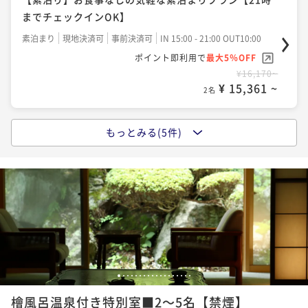
までチェックインOK】
二食付き
現地決済可
事前決済可
IN 15:00 - 18:00 OUT10:00
ポイント即利用で
最大5％OFF
素泊まり
現地決済可
事前決済可
IN 15:00 - 21:00 OUT10:00
¥53,340~
ポイント即利用で
最大5％OFF
¥ 50,673 ~
2名
¥16,170~
¥ 15,361 ~
2名
【松茸の炭火焼き】秋の味覚松茸を贅沢に味わう旬会
もっとみる(5件)
席
【1泊朝食付】 気軽な信州旅行・出張に1泊朝食付きプ
ラン【21時までチェックインOK】
二食付き
現地決済可
事前決済可
IN 15:00 - 18:00 OUT10:00
ポイント即利用で
最大5％OFF
朝食付き
現地決済可
事前決済可
IN 15:00 - 21:00 OUT10:00
¥76,440~
ポイント即利用で
最大5％OFF
¥ 72,618 ~
2名
¥20,790~
¥ 19,750 ~
2名
ファミリープラン【添い寝幼児無料】お子様歓迎！家
1
2
3
4
5
6
7
8
9
10
11
12
13
14
15
16
17
18
族で過ごす温泉旅行
檜風呂温泉付き特別室■2～5名【禁煙】