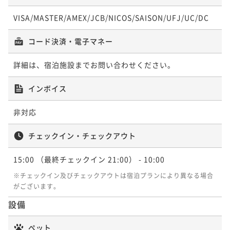
VISA/MASTER/AMEX/JCB/NICOS/SAISON/UFJ/UC/DC
【松茸味わいプラン】秋の味覚・松茸を味わう秋の七
苦離コース
コード決済・電子マネー
二食付き
現地決済可
事前決済可
IN 15:00 - 18:00 OUT10:00
詳細は、宿泊施設までお問い合わせください。
ポイント即利用で
最大5％OFF
¥64,680~
インボイス
¥ 61,446 ~
2名
非対応
【松茸の炭火焼き】秋の味覚松茸を贅沢に味わう旬会
チェックイン・チェックアウト
席
15:00
（最終チェックイン 21:00）
- 10:00
二食付き
現地決済可
事前決済可
IN 15:00 - 18:00 OUT10:00
ポイント即利用で
最大5％OFF
※チェックイン及びチェックアウトは宿泊プランにより異なる場合
¥87,780~
がございます。
¥ 83,391 ~
2名
設備
ペット