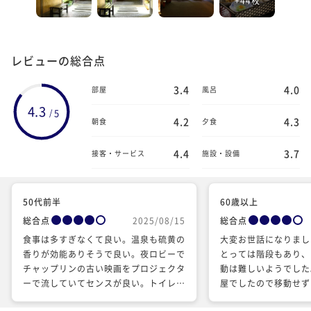
レビューの総合点
3.4
4.0
部屋
風呂
4.3
5
/
4.2
4.3
朝食
夕食
4.4
3.7
接客・サービス
施設・設備
50代前半
60歳以上
総合点
2025/08/15
総合点
食事は多すぎなくて良い。温泉も硫黄の
大変お世話になりまし
香りが効能ありそうで良い。夜ロビーで
とっては階段もあり、
チャップリンの古い映画をプロジェクタ
動は難しいようでした
ーで流していてセンスが良い。トイレの
屋でしたので移動せず
芳香剤が効き過ぎている所とエアコンの
が良かったと思います