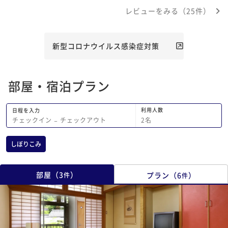
冷房が弱いところがマイナス点です
で利用したいと思いま
レビューをみる（25件）
ざいました。
新型コロナウイルス感染症対策
部屋・宿泊プラン
利用人数
日程を入力
2
名
チェックイン
−
チェックアウト
しぼりこみ
部屋
（
3
）
プラン
（
6
）
件
件