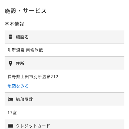
ポイント即利用で
最大5％OFF
¥ 52,668 ~
2名
¥30,030~
施設・サービス
¥ 28,528 ~
2名
基本情報
【松茸の炭火焼き】秋の味覚松茸を贅沢に味わう旬会
席
【1泊2食付】季節の旬菜コース
施設名
二食付き
現地決済可
事前決済可
IN 15:00 - 18:00 OUT10:00
二食付き
現地決済可
事前決済可
IN 15:00 - 18:00 OUT10:00
別所温泉 南條旅館
ポイント即利用で
最大5％OFF
ポイント即利用で
最大5％OFF
¥78,540~
¥43,890~
¥ 74,613 ~
住所
2名
¥ 41,695 ~
2名
長野県上田市別所温泉212
ファミリープラン【添い寝幼児無料】お子様歓迎！家
地図をみる
族で過ごす温泉旅行
総部屋数
二食付き
現地決済可
事前決済可
IN 15:00 - 18:00 OUT10:00
ポイント即利用で
最大5％OFF
17室
¥43,890~
¥ 41,695 ~
2名
クレジットカード