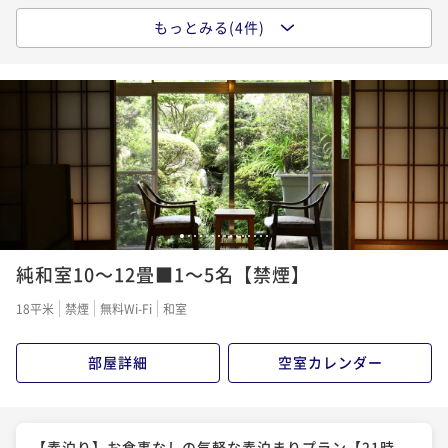
もっとみる(4件)
【1泊朝食付】 気軽な信州旅行・出張に1泊朝食付きプ
ラン【21時までチェックインOK】
朝食付き
現地決済可
事前決済可
IN 15:00 - 21:00 OUT10:00
ポイント即利用で
最大5％OFF
¥18,690~
¥ 17,755 ~
2名
【1泊2食付】季節の旬菜コース
1
2
3
4
5
6
7
8
9
10
11
12
13
14
15
純和室10～12畳■1～5名【禁煙】
二食付き
現地決済可
事前決済可
IN 15:00 - 18:00 OUT10:00
ポイント即利用で
最大5％OFF
18平米
禁煙
無料Wi-Fi
和室
¥32,550~
¥ 30,922 ~
2名
部屋詳細
空室カレンダー
【松茸味わいプラン】秋の味覚・松茸を味わう秋の七
苦離コース
【素泊り】お食事なしの気軽な素泊まりプラン【21時