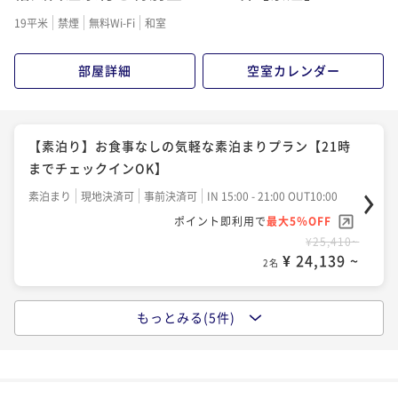
二食付き
現地決済可
事前決済可
IN 15:00 - 18:00 OUT10:00
19平米
禁煙
無料Wi-Fi
和室
ポイント即利用で
最大5％OFF
¥34,650~
部屋詳細
空室カレンダー
¥ 32,917 ~
2名
【1泊2食付】季節の旬菜コース
【素泊り】お食事なしの気軽な素泊まりプラン【21時
までチェックインOK】
二食付き
現地決済可
事前決済可
IN 15:00 - 18:00 OUT10:00
ポイント即利用で
最大5％OFF
素泊まり
現地決済可
事前決済可
IN 15:00 - 21:00 OUT10:00
¥34,650~
ポイント即利用で
最大5％OFF
¥ 32,917 ~
2名
¥25,410~
¥ 24,139 ~
2名
【松茸味わいプラン】秋の味覚・松茸を味わう秋の七
もっとみる(5件)
苦離コース
【1泊朝食付】 気軽な信州旅行・出張に1泊朝食付きプ
ラン【21時までチェックインOK】
二食付き
現地決済可
事前決済可
IN 15:00 - 18:00 OUT10:00
ポイント即利用で
最大5％OFF
朝食付き
現地決済可
事前決済可
IN 15:00 - 21:00 OUT10:00
¥55,440~