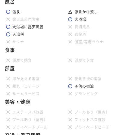
風呂
温泉
源泉かけ流し
露天風呂付客室
大浴場
大浴場に露天風呂
貸切風呂
入湯税
岩盤浴
サウナ
個室/専用サウナ
食事
部屋で朝食
部屋で夕食
部屋
海が見える客室
夜景自慢の客室
離れ・コテージ
子供の宿泊
ルームサービス
グランピング
美容・健康
エステ・スパ施設
プールあり（屋内）
プールあり（屋外）
フィットネス施設
プライベートプール
プライベートビーチ
交通・周辺情報