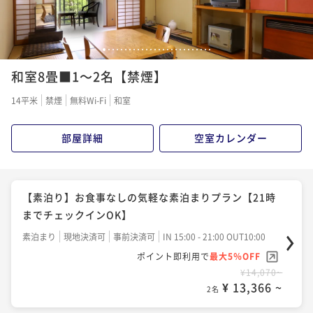
1
2
3
4
5
6
7
8
9
10
11
12
13
14
15
16
17
18
19
20
21
22
23
24
25
26
和室8畳■1～2名【禁煙】
14平米
禁煙
無料Wi-Fi
和室
部屋詳細
空室カレンダー
【素泊り】お食事なしの気軽な素泊まりプラン【21時
までチェックインOK】
素泊まり
現地決済可
事前決済可
IN 15:00 - 21:00 OUT10:00
ポイント即利用で
最大5％OFF
¥14,070~
¥ 13,366 ~
2名