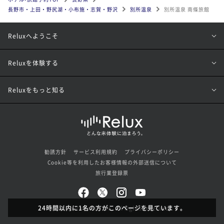
長野市・上田・野尻湖・小布施・志賀・野沢
別所温泉
別所温泉 南條旅館
Reluxへようこそ
Reluxを体験する
Reluxをもっと知る
勧誘方針
サービス利用規約
プライバシーポリシー
Cookie等を利用したお客様情報の外部送信について
旅行業登録票
24時間以内に1名の方がこのページを見ています。
© Loco Partners Inc. All rights reserved.