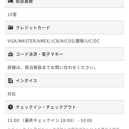
総部屋数
¥71,500~
ポイント即利用で
最大5％OFF
¥ 67,925 ~
2名
10室
¥57,200~
【年末年始プラン】年の瀬は笹屋で名湯・白骨の雪見
¥ 54,340 ~
2名
風呂を堪能！趣ある和食創作料理に舌鼓《貸切露天無
クレジットカード
【信州牛堪能プラン】信州牛3倍＋信州豚の贅沢会席！
料》
二食付き
事前決済可
IN 15:00 - 17:00 OUT10:00
白樺林に囲まれた名湯｜無料貸切露天風呂
VISA/MASTER/AMEX/JCB/NICOS/銀聯/UC/DC
【白骨温泉でお湯比べ】小梨の湯笹屋1泊2食＋お宿つ
ポイント即利用で
最大5％OFF
二食付き
事前決済可
IN 15:00 - 17:00 OUT10:00
るや日帰入浴付の白骨温泉湯めぐりプラン
¥103,400~
コード決済・電子マネー
ポイント即利用で
最大5％OFF
¥ 98,230 ~
2名
二食付き
事前決済可
IN 15:00 - 17:00 OUT10:00
¥72,600~
ポイント即利用で
最大5％OFF
¥ 68,970 ~
詳細は、宿泊施設までお問い合わせください。
2名
¥59,400~
¥ 56,430 ~
2名
インボイス
【お盆限定プラン】涼を感じる白骨へー名湯と和食創
対応
作を味わう特別なひととき《貸切露天無料》
【お肉2倍プラン】信州牛＆信州豚を通常の倍量ご用
二食付き
事前決済可
IN 15:00 - 17:00 OUT10:00
意！白樺林に囲まれた名湯｜無料貸切露天風呂
チェックイン・チェックアウト
ポイント即利用で
最大5％OFF
二食付き
事前決済可
IN 15:00 - 17:00 OUT10:00
¥77,000~
15:00
（最終チェックイン 18:00）
- 10:00
ポイント即利用で
最大5％OFF
¥ 73,150 ~
2名