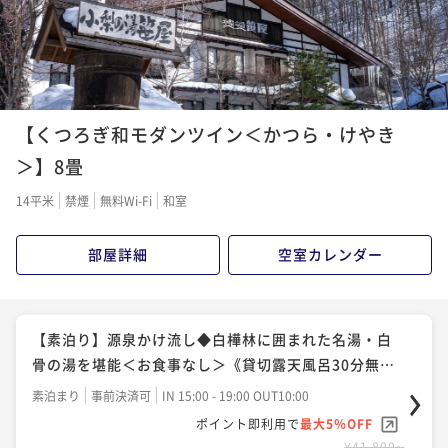
【くつろぎ和モダンツイン＜かつら・けやき
＞】8畳
14平米
禁煙
無料Wi-Fi
和室
部屋詳細
空室カレンダー
【素泊り】源泉かけ流し◆白樺林に囲まれた名湯・白
骨の湯を堪能＜お食事なし＞《貸切露天風呂30分無
料》
素泊まり
事前決済可
IN 15:00 - 19:00 OUT10:00
ポイント即利用で
最大5％OFF
¥41,800~