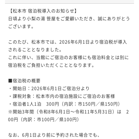
【松本市 宿泊税導入のお知らせ】

【年末年始プラン】年の瀬は笹屋で名湯・白骨の雪見
日頃より小梨の湯 笹屋をご愛顧いただき、誠にありがとう
風呂を堪能！趣ある和食創作料理に舌鼓《貸切露天無
ございます。

料》
二食付き
事前決済可
IN 15:00 - 17:00 OUT10:00
このたび、松本市では、2026年6月1日より宿泊税が導入
ポイント即利用で
最大5％OFF
されることとなりました。

¥92,400~
¥ 87,780 ~
これに伴い、当館にご宿泊のお客様にも宿泊料金とは別に
2名
宿泊税をご負担いただくこととなります。

■宿泊税の概要

・開始日：2026年6月1日ご宿泊分より

・課税対象：松本市内の宿泊施設にご宿泊のお客様

・宿泊者1人1泊　300円（内訳：市150円／県150円）

※開始3年間（令和8年6月1日～令和11年5月31日）は　2
00円（内訳：市100円／県100円）

なお、6月1日より前に予約された場合でも、
