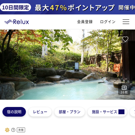
会員登録
ログイン
36
枚
1
2
3
4
5
宿の説明
レビュー
部屋・プラン
施設・サービス
旅館