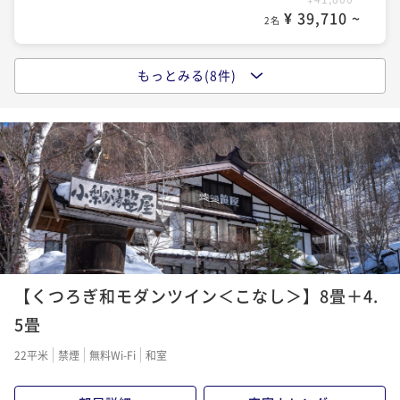
¥ 39,710 ~
2名
もっとみる(8件)
【1泊朝食付】チェックイン19時まで◆白樺林に囲まれ
た名湯白骨の湯を温泉粥で堪能《貸切露天風呂無料》
朝食付き
事前決済可
IN 15:00 - 19:00 OUT10:00
ポイント即利用で
最大5％OFF
¥46,200~
¥ 43,890 ~
2名
【夕食のみ／朝食なし】早朝出発や翌朝ゆっくりした
い方におすすめ！名湯白骨の湯と和食会席を楽しむ
【くつろぎ和モダンツイン＜こなし＞】8畳＋4.
夕食付き
事前決済可
IN 15:00 - 17:00 OUT10:00
5畳
ポイント即利用で
最大5％OFF
22平米
禁煙
無料Wi-Fi
和室
¥55,000~
¥ 52,250 ~
2名