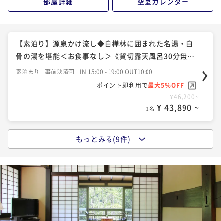
部屋詳細
空室カレンダー
【スタンダード】白樺林に囲まれた名湯白骨の湯と野
趣あふれる創作料理を心ゆくまで《貸切露天風呂無
【素泊り】源泉かけ流し◆白樺林に囲まれた名湯・白
料》
二食付き
事前決済可
IN 15:00 - 17:00 OUT10:00
骨の湯を堪能＜お食事なし＞《貸切露天風呂30分無
ポイント即利用で
最大5％OFF
料》
素泊まり
事前決済可
IN 15:00 - 19:00 OUT10:00
¥59,400~
ポイント即利用で
最大5％OFF
¥ 56,430 ~
2名
¥46,200~
¥ 43,890 ~
2名
【白骨温泉でお湯比べ】小梨の湯笹屋1泊2食＋お宿つ
るや日帰入浴付の白骨温泉湯めぐりプラン
もっとみる(9件)
【1泊朝食付】チェックイン19時まで◆白樺林に囲まれ
二食付き
事前決済可
IN 15:00 - 17:00 OUT10:00
た名湯白骨の湯を温泉粥で堪能《貸切露天風呂無料》
ポイント即利用で
最大5％OFF
朝食付き
事前決済可
IN 15:00 - 19:00 OUT10:00
¥61,600~
ポイント即利用で
最大5％OFF
¥ 58,520 ~
2名
¥50,600~
¥ 48,070 ~
2名