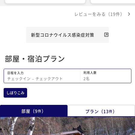
で、それなりに期待して宿泊させて頂き
ありがとうございまし
ましたがコスパが悪かったと思ってしま
レビューをみる（19件）
いました。眺望を気にしない点は予約の
際に理解はしていましたが…部屋の照明
の風情の無さはがっかりでした。 外国
の方も頑張って仕事をされているのは理
新型コロナウイルス感染症対策
解できましたが、料理の出し方等気にな
る点がありました。 LEDの蛍光灯等
部屋・宿泊プラン
利用人数
日程を入力
2
名
チェックイン
−
チェックアウト
しぼりこみ
部屋
（
9
）
プラン
（
13
）
件
件