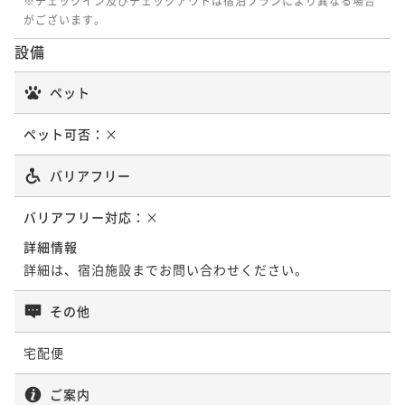
※チェックイン及びチェックアウトは宿泊プランにより異なる場合
¥60,500~
がございます。
¥ 57,475 ~
2名
設備
【返金不可・年末年始プラン】お一人様5,500円OFF！
年の瀬は笹屋で雪見風呂堪能《貸切露天無料》
【信州牛堪能プラン】信州牛3倍＋信州豚の贅沢会席！
ペット
二食付き
事前決済可
IN 15:00 - 17:00 OUT10:00
白樺林に囲まれた名湯｜無料貸切露天風呂
ポイント即利用で
最大5％OFF
ペット可否：
×
二食付き
事前決済可
IN 15:00 - 17:00 OUT10:00
¥92,400~
ポイント即利用で
最大5％OFF
¥ 87,780 ~
バリアフリー
2名
¥61,600~
¥ 58,520 ~
2名
バリアフリー対応：
×
【年末年始プラン】年の瀬は笹屋で名湯・白骨の雪見
詳細情報
風呂を堪能！趣ある和食創作料理に舌鼓《貸切露天無
詳細は、宿泊施設までお問い合わせください。
【返金不可・年末年始プラン】お一人様5,500円OFF！
料》
二食付き
事前決済可
IN 15:00 - 17:00 OUT10:00
年の瀬は笹屋で雪見風呂堪能《貸切露天無料》
その他
ポイント即利用で
最大5％OFF
二食付き
事前決済可
IN 15:00 - 17:00 OUT10:00
¥103,400~
ポイント即利用で
最大5％OFF
¥ 98,230 ~
宅配便
2名
¥81,400~
¥ 77,330 ~
2名
ご案内