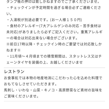
タンプ帳の押印は致しかねますのでご了承くださいませ。

・チェックインが予定時間を過ぎる場合必ずご連絡くださ
い。

・入湯税が別途必要です。(お一人様１５０円)

・食材のアレルギー(7大アレルゲンのみ対応・苦手食材は
未対応)がありましたら必ずご記入ください。重篤アレルギ
ーの場合は対応出来ない場合がございます。

※前日17時以降・チェックイン時のご要望では対応致しか
ねます※

・11月頃～４月頃までの積雪期間は、スタットレス又はチ
レストラン
お食事処では本物の地産地消にこだわった心を込めた料理で
おもてなしさせていただきます。

馬刺し・いわな・山菜・キノコ・高原野菜など素材の旨味を
ご賞味くださいませ。