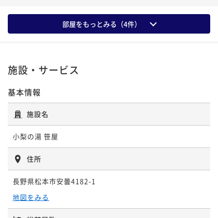
二食付き
事前決済可
IN 15:00 - 17:00 OUT10:00
い方におすすめ！名湯白骨の湯と和食会席を楽しむ
¥72,600~
ポイント即利用で
最大5％OFF
¥ 68,970 ~
2名
夕食付き
事前決済可
IN 15:00 - 17:00 OUT10:00
部屋をもっとみる（
4
件）
¥68,200~
ポイント即利用で
最大5％OFF
¥ 64,790 ~
2名
¥52,800~
【お盆限定プラン】涼を感じる白骨へー名湯と和食創
¥ 50,160 ~
2名
作を味わう特別なひととき《貸切露天無料》
施設・サービス
【白骨温泉でお湯比べ】小梨の湯笹屋1泊2食＋お宿つ
二食付き
事前決済可
IN 15:00 - 17:00 OUT10:00
るや日帰入浴付の白骨温泉湯めぐりプラン
基本情報
【1泊朝食付】チェックイン19時まで◆白樺林に囲まれ
ポイント即利用で
最大5％OFF
二食付き
事前決済可
IN 15:00 - 17:00 OUT10:00
た名湯白骨の湯を温泉粥で堪能《貸切露天風呂無料》
¥77,000~
施設名
ポイント即利用で
最大5％OFF
¥ 73,150 ~
2名
朝食付き
事前決済可
IN 15:00 - 19:00 OUT10:00
¥70,400~
ポイント即利用で
最大5％OFF
¥ 66,880 ~
小梨の湯 笹屋
2名
¥55,000~
【返金不可・年末年始プラン】お一人様5,500円OFF！
¥ 52,250 ~
2名
住所
年の瀬は笹屋で雪見風呂堪能《貸切露天無料》
【お肉2倍プラン】信州牛＆信州豚を通常の倍量ご用
二食付き
事前決済可
IN 15:00 - 17:00 OUT10:00
長野県松本市安曇4182-1
意！白樺林に囲まれた名湯｜無料貸切露天風呂
【スタンダード】白樺林に囲まれた名湯白骨の湯と野
ポイント即利用で
最大5％OFF
地図をみる
二食付き
事前決済可
IN 15:00 - 17:00 OUT10:00
趣あふれる創作料理を心ゆくまで《貸切露天風呂無
¥92,400~
ポイント即利用で
最大5％OFF
¥ 87,780 ~
料》
2名
二食付き
事前決済可
IN 15:00 - 17:00 OUT10:00