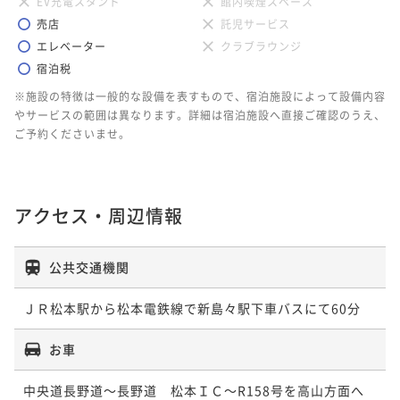
EV充電スタンド
館内喫煙スペース
売店
託児サービス
エレベーター
クラブラウンジ
宿泊税
※施設の特徴は一般的な設備を表すもので、宿泊施設によって設備内容
やサービスの範囲は異なります。詳細は宿泊施設へ直接ご確認のうえ、
ご予約くださいませ。
アクセス・周辺情報
公共交通機関
ＪＲ松本駅から松本電鉄線で新島々駅下車バスにて60分
お車
中央道長野道～長野道　松本ＩＣ～R158号を高山方面へ