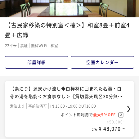
【お肉2倍プラン】信州牛＆信州豚を通常の倍量ご用
意！白樺林に囲まれた名湯｜無料貸切露天風呂
【夕食のみ／朝食なし】早朝出発や翌朝ゆっくりした
二食付き
事前決済可
IN 15:00 - 17:00 OUT10:00
い方におすすめ！名湯白骨の湯と和食会席を楽しむ
【古民家移築の特別室＜椿＞】和室8畳＋前室4
ポイント即利用で
最大5％OFF
夕食付き
事前決済可
IN 15:00 - 17:00 OUT10:00
畳＋広縁
¥62,700~
ポイント即利用で
最大5％OFF
¥ 59,565 ~
2名
22平米
禁煙
無料Wi-Fi
和室
¥59,400~
¥ 56,430 ~
2名
部屋詳細
空室カレンダー
【信州牛堪能プラン】信州牛3倍＋信州豚の贅沢会席！
白樺林に囲まれた名湯｜無料貸切露天風呂
【スタンダード】白樺林に囲まれた名湯白骨の湯と野
二食付き
事前決済可
IN 15:00 - 17:00 OUT10:00
趣あふれる創作料理を心ゆくまで《貸切露天風呂無
【素泊り】源泉かけ流し◆白樺林に囲まれた名湯・白
ポイント即利用で
最大5％OFF
料》
二食付き
事前決済可
IN 15:00 - 17:00 OUT10:00
骨の湯を堪能＜お食事なし＞《貸切露天風呂30分無
¥63,800~
ポイント即利用で
最大5％OFF
¥ 60,610 ~
料》
2名
素泊まり
事前決済可
IN 15:00 - 19:00 OUT10:00
¥63,800~
ポイント即利用で
最大5％OFF
¥ 60,610 ~
2名
¥50,600~
【返金不可・年末年始プラン】お一人様5,500円OFF！
¥ 48,070 ~
2名
年の瀬は笹屋で雪見風呂堪能《貸切露天無料》
【白骨温泉でお湯比べ】小梨の湯笹屋1泊2食＋お宿つ