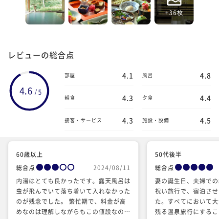
+36枚
レビューの総合点
4.1
4.8
部屋
風呂
4.6
5
/
4.3
4.4
朝食
夕食
4.3
4.5
接客・サービス
施設・設備
60歳以上
50代後半
総合点
2024/08/11
総合点
内湯はとても良かったです。露天風呂は
妻の誕生日、夫婦での
虫が飛んでいて落ち着いて入れなかった
祝い旅行で、宿泊させ
のが残念でした。 繁忙期で、料金が高
た。すべてにおいて大
めなのは理解しながらもこの値段なの
残る温泉旅行にするこ