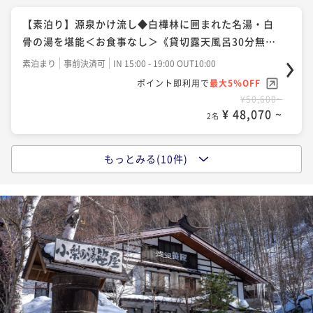
二食付き
事前決済可
IN 15:00 - 17:00 OUT10:00
い方におすすめ！名湯白骨の湯と和食会席を楽しむ
【素泊り】源泉かけ流し◆白樺林に囲まれた名湯・白
ポイント即利用で
最大5％OFF
夕食付き
事前決済可
IN 15:00 - 17:00 OUT10:00
骨の湯を堪能＜お食事なし＞《貸切露天風呂30分無
¥68,200~
ポイント即利用で
最大5％OFF
¥ 64,790 ~
料》
2名
素泊まり
事前決済可
IN 15:00 - 19:00 OUT10:00
¥63,800~
ポイント即利用で
最大5％OFF
¥ 60,610 ~
2名
¥50,600~
【お盆限定プラン】涼を感じる白骨へー名湯と和食創
¥ 48,070 ~
2名
作を味わう特別なひととき《貸切露天無料》
【スタンダード】白樺林に囲まれた名湯白骨の湯と野
二食付き
事前決済可
IN 15:00 - 17:00 OUT10:00
趣あふれる創作料理を心ゆくまで《貸切露天風呂無
もっとみる(10件)
【1泊朝食付】チェックイン19時まで◆白樺林に囲まれ
ポイント即利用で
最大5％OFF
料》
二食付き
事前決済可
IN 15:00 - 17:00 OUT10:00
た名湯白骨の湯を温泉粥で堪能《貸切露天風呂無料》
¥72,600~
ポイント即利用で
最大5％OFF
¥ 68,970 ~
2名
朝食付き
事前決済可
IN 15:00 - 19:00 OUT10:00
¥68,200~
ポイント即利用で
最大5％OFF
¥ 64,790 ~
2名
¥55,000~
【返金不可・年末年始プラン】お一人様5,500円OFF！
¥ 52,250 ~
2名
年の瀬は笹屋で雪見風呂堪能《貸切露天無料》
【白骨温泉でお湯比べ】小梨の湯笹屋1泊2食＋お宿つ
二食付き
事前決済可
IN 15:00 - 17:00 OUT10:00
るや日帰入浴付の白骨温泉湯めぐりプラン
【早期割30】早めのご予約でお得！特別室・離れ客室
ポイント即利用で
最大5％OFF