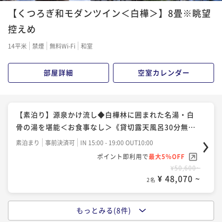
二食付き
事前決済可
IN 15:00 - 17:00 OUT10:00
がお一人様3,300円OFF！《貸切露天風呂無料》
¥88,000~
【くつろぎ和モダンツイン＜白樺＞】8畳※眺望
ポイント即利用で
最大5％OFF
¥ 83,600 ~
2名
二食付き
事前決済可
IN 15:00 - 17:00 OUT10:00
控えめ
¥70,400~
ポイント即利用で
最大5％OFF
¥ 66,880 ~
2名
14平米
禁煙
無料Wi-Fi
和室
¥61,600~
【年末年始プラン】年の瀬は笹屋で名湯・白骨の雪見
¥ 58,520 ~
2名
風呂を堪能！趣ある和食創作料理に舌鼓《貸切露天無
部屋詳細
空室カレンダー
【お肉2倍プラン】信州牛＆信州豚を通常の倍量ご用
料》
二食付き
事前決済可
IN 15:00 - 17:00 OUT10:00
意！白樺林に囲まれた名湯｜無料貸切露天風呂
【夕食のみ／朝食なし】早朝出発や翌朝ゆっくりした
ポイント即利用で
最大5％OFF
二食付き
事前決済可
IN 15:00 - 17:00 OUT10:00
い方におすすめ！名湯白骨の湯と和食会席を楽しむ
¥99,000~
【素泊り】源泉かけ流し◆白樺林に囲まれた名湯・白
ポイント即利用で
最大5％OFF
¥ 94,050 ~
2名
夕食付き
事前決済可
IN 15:00 - 17:00 OUT10:00
骨の湯を堪能＜お食事なし＞《貸切露天風呂30分無
¥71,500~
ポイント即利用で
最大5％OFF
¥ 67,925 ~
料》
2名
素泊まり
事前決済可
IN 15:00 - 19:00 OUT10:00
¥63,800~
ポイント即利用で
最大5％OFF
¥ 60,610 ~
2名
¥50,600~
【信州牛堪能プラン】信州牛3倍＋信州豚の贅沢会席！
¥ 48,070 ~
2名
白樺林に囲まれた名湯｜無料貸切露天風呂
【スタンダード】白樺林に囲まれた名湯白骨の湯と野
二食付き
事前決済可
IN 15:00 - 17:00 OUT10:00
趣あふれる創作料理を心ゆくまで《貸切露天風呂無
もっとみる(8件)
【夕食のみ／朝食なし】早朝出発や翌朝ゆっくりした
ポイント即利用で
最大5％OFF
料》