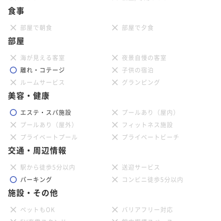
食事
部屋で朝食
部屋で夕食
部屋
海が見える客室
夜景自慢の客室
離れ・コテージ
子供の宿泊
ルームサービス
グランピング
美容・健康
エステ・スパ施設
プールあり（屋内）
プールあり（屋外）
フィットネス施設
プライベートプール
プライベートビーチ
交通・周辺情報
駅から徒歩5分以内
送迎サービス
パーキング
コンビニ徒歩5分以内
施設・その他
ペットもOK
バリアフリー対応