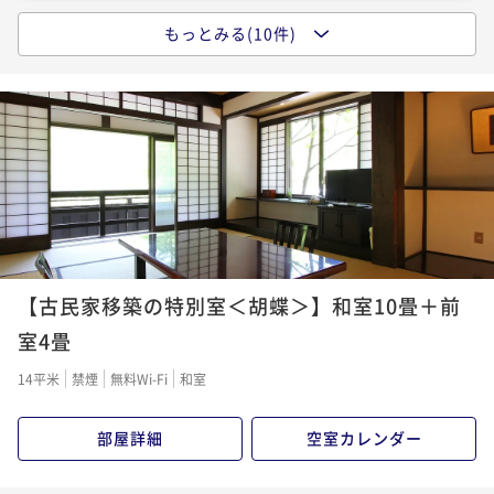
二食付き
事前決済可
IN 15:00 - 17:00 OUT10:00
るや日帰入浴付の白骨温泉湯めぐりプラン
もっとみる(10件)
【1泊朝食付】チェックイン19時まで◆白樺林に囲まれ
ポイント即利用で
最大5％OFF
二食付き
事前決済可
IN 15:00 - 17:00 OUT10:00
た名湯白骨の湯を温泉粥で堪能《貸切露天風呂無料》
¥83,600~
ポイント即利用で
最大5％OFF
¥ 79,420 ~
2名
朝食付き
事前決済可
IN 15:00 - 19:00 OUT10:00
¥66,000~
ポイント即利用で
最大5％OFF
¥ 62,700 ~
2名
¥55,000~
【年末年始プラン】年の瀬は笹屋で名湯・白骨の雪見
¥ 52,250 ~
2名
風呂を堪能！趣ある和食創作料理に舌鼓《貸切露天無
【お肉2倍プラン】信州牛＆信州豚を通常の倍量ご用
料》
二食付き
事前決済可
IN 15:00 - 17:00 OUT10:00
意！白樺林に囲まれた名湯｜無料貸切露天風呂
【早期割30】早めのご予約でお得！特別室・離れ客室
ポイント即利用で
最大5％OFF
二食付き
事前決済可
IN 15:00 - 17:00 OUT10:00
がお一人様3,300円OFF！《貸切露天風呂無料》
¥94,600~
【古民家移築の特別室＜胡蝶＞】和室10畳＋前
ポイント即利用で
最大5％OFF
¥ 89,870 ~
2名
二食付き
事前決済可
IN 15:00 - 17:00 OUT10:00
室4畳
¥67,100~
ポイント即利用で
最大5％OFF
¥ 63,745 ~
2名
14平米
禁煙
無料Wi-Fi
和室
¥61,600~
¥ 58,520 ~
2名
部屋詳細
空室カレンダー
【信州牛堪能プラン】信州牛3倍＋信州豚の贅沢会席！
白樺林に囲まれた名湯｜無料貸切露天風呂
【夕食のみ／朝食なし】早朝出発や翌朝ゆっくりした