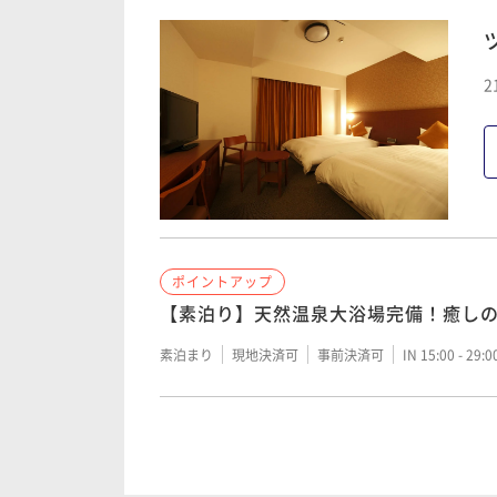
朝食付き
現地決済可
事前決済可
IN 15:00 - 24:
2
ポイントアップ
【素泊り】天然温泉大浴場完備！癒し
素泊まり
現地決済可
事前決済可
IN 15:00 - 29:
ポイントアップ
「味めぐり小鉢横丁」～ご当地逸品と
きプラン＞