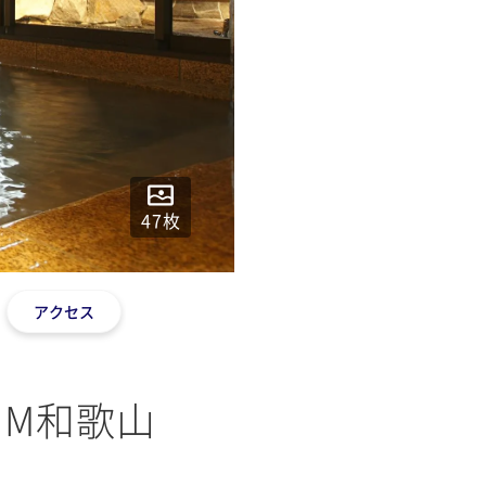
47
枚
アクセス
UM和歌山