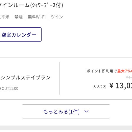
ツインルーム(ｼｬﾜｰﾌﾞｰｽ付)
1平米
禁煙
無料Wi-Fi
ツイン
空室カレンダー
ポイント即利用で
最大7％
のシンプルステイプラン
¥1
¥ 13,0
大人2名
00 OUT11:00
もっとみる(1件)
ポイント即利用で
最大7％
朝の彩り献立～＜朝食付
¥1
¥ 17,6
大人2名