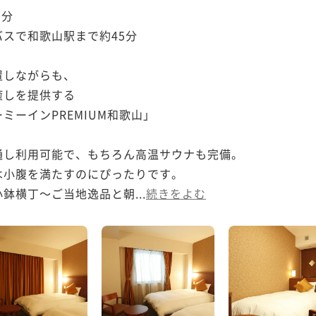
分

スで和歌山駅まで約45分

しながらも、

しを提供する

ーインPREMIUM和歌山」

し利用可能で、もちろん高温サウナも完備。

小腹を満たすのにぴったりです。

鉢横丁～ご当地逸品と朝...
続きをよむ