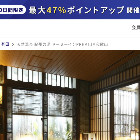
会
・有田
天然温泉 紀州の湯 ドーミーインPREMIUM和歌山