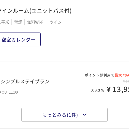
00 OUT11:00
ツインルーム(ユニットバス付)
1平米
禁煙
無料Wi-Fi
ツイン
空室カレンダー
ポイント即利用で
最大7％
のシンプルステイプラン
¥1
¥ 13,9
大人2名
00 OUT11:00
もっとみる(1件)
ポイント即利用で
最大7％
朝の彩り献立～＜朝食付
¥2