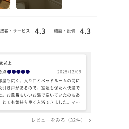
4.3
4.3
接客・サービス
施設・設備
0歳以上
合点
2025/12/09
部屋も広く、入り口とベッドルームの間に
枚引き戸があるので、室温も保たれ快適で
た。お風呂もいいお湯で空いていたのもあ
、とても気持ち良く入浴できました。マッ
ージチェアも豪華なもので、癒されまし
。湯上がりのアイスクリームや朝のヤクル
レビューをみる（32件）
と至れり尽くせりといった感じです。朝食