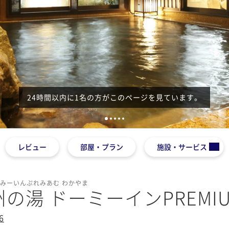
24時間以内に1名の方がこのページを見ています。
1
2
3
4
5
レビュー
部屋・プラン
施設・サービス
ーみーいんぷれみあむ わかやま
州の湯 ドーミーインPREMI
6