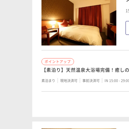
1
ポイントアップ
【素泊り】天然温泉大浴場完備！癒し
素泊まり
現地決済可
事前決済可
IN 15:00 - 29:
ポイントアップ
「味めぐり小鉢横丁」～ご当地逸品と
きプラン＞
朝食付き
現地決済可
事前決済可
IN 15:00 - 24: