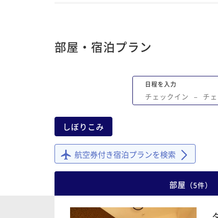
部屋・宿泊プラン
日程を入力
チェックイン
−
チェ
しぼりこみ
航空券付き宿泊プランを検索
部屋
（
5
件
）