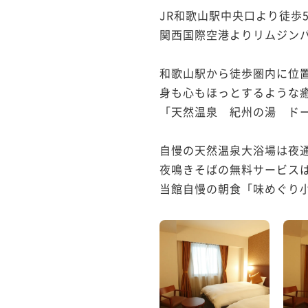
JR和歌山駅中央口より徒歩5
関西国際空港よりリムジンバ
和歌山駅から徒歩圏内に位置
身も心もほっとするような癒
「天然温泉　紀州の湯　ドーミ
自慢の天然温泉大浴場は夜通
夜鳴きそばの無料サービスは
当館自慢の朝食「味めぐり小