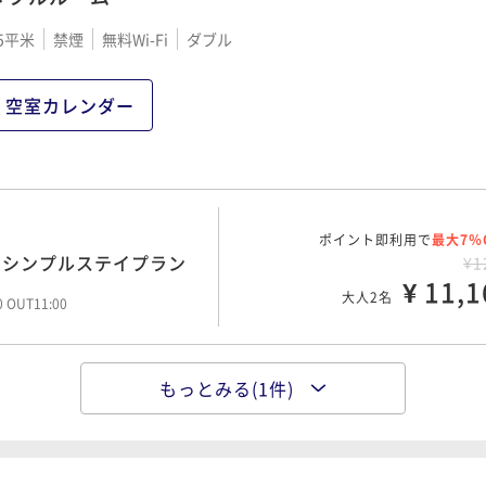
5平米
禁煙
無料Wi-Fi
ダブル
空室カレンダー
ポイント即利用で
最大7％
のシンプルステイプラン
¥1
¥ 11,1
大人2名
00 OUT11:00
もっとみる(1件)
ポイント即利用で
最大7％
朝の彩り献立～＜朝食付
¥1
¥ 15,8
大人2名
00 OUT11:00