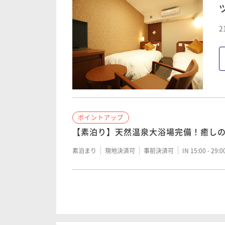
2
ポイントアップ
【素泊り】天然温泉大浴場完備！癒し
素泊まり
現地決済可
事前決済可
IN 15:00 - 29:
ポイントアップ
「味めぐり小鉢横丁」～ご当地逸品と
きプラン＞