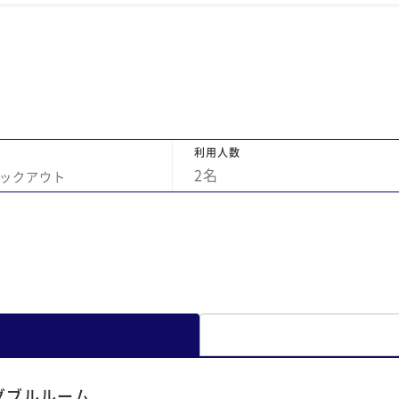
宗教上とか、大きなお風呂に入れない方々に
の
とっても、あの匂いでは使いたくないはずで
た
す とても残念ですが、和歌山の常宿には使え
ません！
利用人数
2
名
ックアウト
ダブルルーム