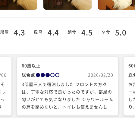
4.3
4.4
4.5
5.0
部屋
風呂
朝食
夕食
60歳以上
6
/06
総合点
2026/02/20
総
きそ
3部屋三人で宿泊しました フロントの方々
お
キレ
は、丁寧な対応で良かったのですが、部屋の
一
かっ
匂いがとても気になりました シャワールーム
し
場で
の扉を閉めないと、トイレも使えませんし、
り
所が
お部屋全体の匂いが酷くて残念です とても快
サ
適なお風呂があるのに、ほぼ使用されないシ
た
ャワー室は撤去されたらいかがでしょうか？
ト