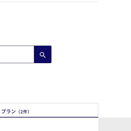
しらす丼も美味しかったです。また泊まり
いと思わせてくれるホテルでした。
プラン
（
2
件
）