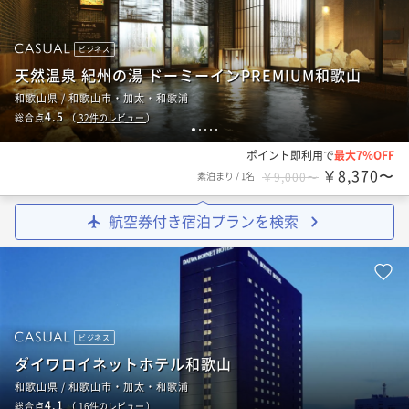
ビジネス
天然温泉 紀州の湯 ドーミーインPREMIUM和歌山
和歌山県 / 和歌山市・加太・和歌浦
4.5
総合点
（
32
件のレビュー
）
1
2
3
4
5
ポイント即利用で
最大7％OFF
￥8,370〜
素泊まり
/
1名
￥9,000〜
航空券付き宿泊プランを検索
ビジネス
ダイワロイネットホテル和歌山
和歌山県 / 和歌山市・加太・和歌浦
4.1
総合点
（
16
件のレビュー
）