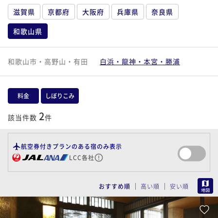
滋賀県
京都府
大阪府
兵庫県
奈良県
和歌山県
和歌山市・高野山・有田
白浜・龍神・本宮・勝浦
料金
しぼりこみ
2
該当件数
件
航空券付きプランのある宿のみ表示
LCC各社
MAP
おすすめ順
高い順
安い順