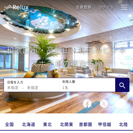
会員登録
ログイン
和歌山市・高野山・有田のビジネ
スホテルの宿泊予約
利用人数
日程を入力
1
名
未指定
−
未指定
全国
北海道
東北
北関東
首都圏
甲信越
北陸