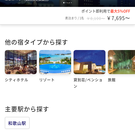
1
2
3
4
5
ポイント即利用で
最大5％OFF
￥7,695〜
素泊まり
/
1名
￥8,100〜
他の宿タイプから探す
シティホテル
リゾート
貸別荘/ペンショ
旅館
ン
主要駅から探す
和歌山駅