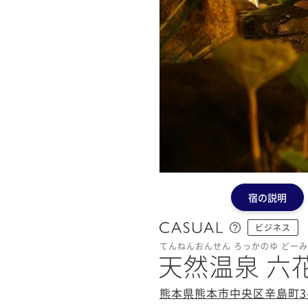
宿の説明
ビジネス
てんねんおんせん ろっかのゆ どー
天然温泉 六
熊本県熊本市中央区辛島町3-