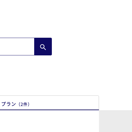
プラン
（
2
件
）