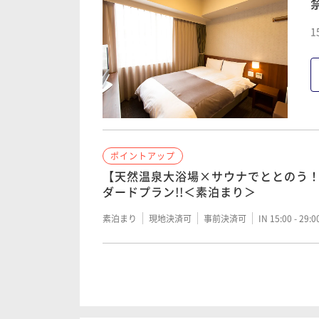
1
ポイントアップ
【天然温泉大浴場×サウナでととのう
ダードプラン!!＜素泊まり＞
素泊まり
現地決済可
事前決済可
IN 15:00 - 29:
ポイントアップ
【天然温泉大浴場×サウナでととのう
ダードプラン!!＜朝食付き＞