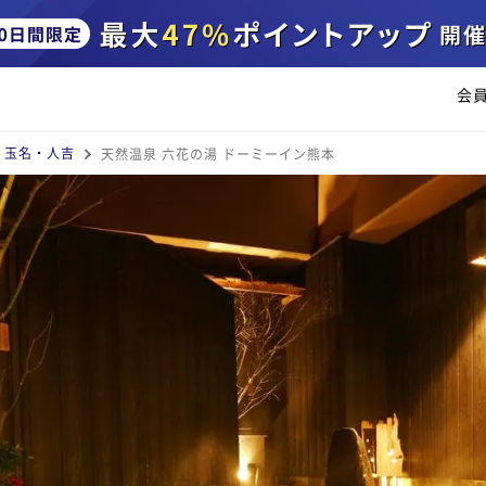
会
・玉名・人吉
天然温泉 六花の湯 ドーミーイン熊本