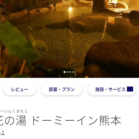
1
2
3
4
5
レビュー
部屋・プラン
施設・サービス
みーいんくまもと
花の湯 ドーミーイン熊本
1