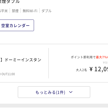
禁煙ダブル
5平米
禁煙
無料Wi-Fi
ダブル
空室カレンダー
ポイント即利用で
最大7％
！】ドーミーインスタン
¥1
¥ 12,0
大人2名
00 OUT11:00
もっとみる(1件)
ポイント即利用で
最大7％
！】ドーミーインスタン
¥1
¥ 15,8