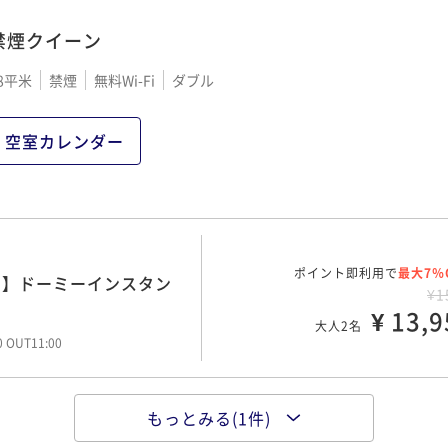
大人2名
00 OUT11:00
禁煙クイーン
8平米
禁煙
無料Wi-Fi
ダブル
空室カレンダー
ポイント即利用で
最大7％
！】ドーミーインスタン
¥1
¥ 13,9
大人2名
00 OUT11:00
もっとみる(1件)
ポイント即利用で
最大7％
！】ドーミーインスタン