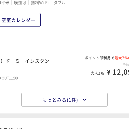
4平米
喫煙可
無料Wi-Fi
ダブル
空室カレンダー
ポイント即利用で
最大7％
！】ドーミーインスタン
¥1
¥ 12,0
大人2名
00 OUT11:00
もっとみる(1件)
ポイント即利用で
最大7％
！】ドーミーインスタン
¥1
¥ 15,8
大人2名
00 OUT11:00