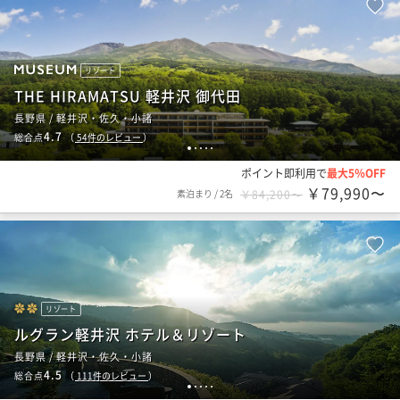
リゾート
THE HIRAMATSU 軽井沢 御代田
長野県 / 軽井沢・佐久・小諸
4.7
総合点
（
54
件のレビュー
）
1
2
3
4
5
ポイント即利用で
最大5％OFF
￥79,990〜
素泊まり
/
2名
￥84,200〜
リゾート
ルグラン軽井沢 ホテル＆リゾート
長野県 / 軽井沢・佐久・小諸
4.5
総合点
（
111
件のレビュー
）
1
2
3
4
5