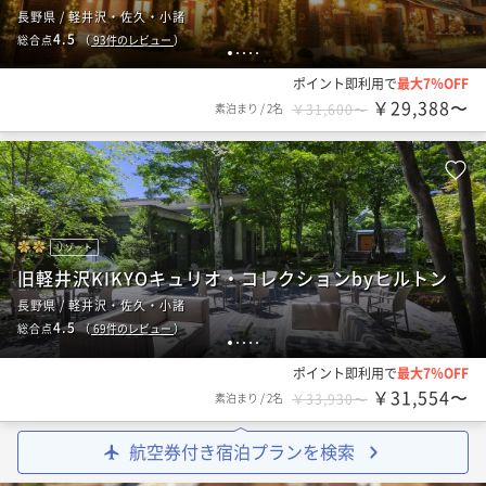
長野県 / 軽井沢・佐久・小諸
4.5
総合点
（
93
件のレビュー
）
1
2
3
4
5
ポイント即利用で
最大7％OFF
￥29,388〜
素泊まり
/
2名
￥31,600〜
リゾート
旧軽井沢KIKYOキュリオ・コレクションbyヒルトン
長野県 / 軽井沢・佐久・小諸
4.5
総合点
（
69
件のレビュー
）
1
2
3
4
5
ポイント即利用で
最大7％OFF
￥31,554〜
素泊まり
/
2名
￥33,930〜
航空券付き宿泊プランを検索