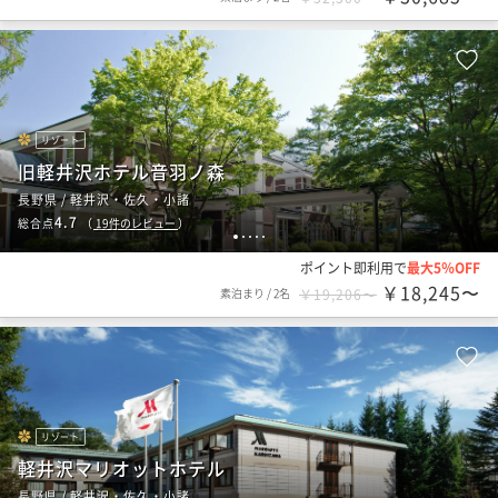
リゾート
旧軽井沢ホテル音羽ノ森
長野県 / 軽井沢・佐久・小諸
4.7
総合点
（
19
件のレビュー
）
1
2
3
4
5
ポイント即利用で
最大5％OFF
￥18,245〜
素泊まり
/
2名
￥19,206〜
リゾート
軽井沢マリオットホテル
長野県 / 軽井沢・佐久・小諸