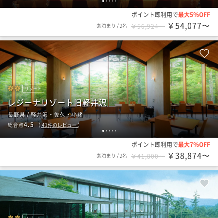
1
2
3
4
5
ポイント即利用で
最大5％OFF
￥54,077〜
素泊まり
/
2名
￥56,924〜
リゾート
レジーナリゾート旧軽井沢
長野県 / 軽井沢・佐久・小諸
4.5
総合点
（
41
件のレビュー
）
1
2
3
4
5
ポイント即利用で
最大7％OFF
￥38,874〜
素泊まり
/
2名
￥41,800〜