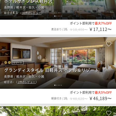
ホテルサイプレス軽井沢
長野県 / 軽井沢・佐久・小諸
4.1
総合点
（
33
件のレビュー
）
1
2
3
4
5
ポイント即利用で
最大7％OFF
￥17,112〜
素泊まり
/
2名
￥18,400〜
リゾート
グランディスタイル 旧軽井沢 ホテル＆リゾート
長野県 / 軽井沢・佐久・小諸
-
総合点
（
2
件のレビュー
）
1
2
3
4
5
ポイント即利用で
最大5％OFF
￥46,189〜
朝食付き
/
2名
￥48,620〜