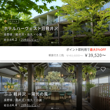
リゾート
ホテルハーヴェスト旧軽井沢
長野県 / 軽井沢・佐久・小諸
4.2
総合点
（
25
件のレビュー
）
1
2
3
4
5
ポイント即利用で
最大5％OFF
￥39,520〜
朝食付き
/
2名
￥41,600〜
リゾート
ふふ 軽井沢 －陽光の風－
長野県 / 軽井沢・佐久・小諸
4.4
総合点
（
19
件のレビュー
）
1
2
3
4
5