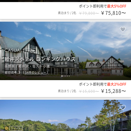
ポイント即利用で
最大5％OFF
￥75,810〜
素泊まり
/
2名
￥79,800〜
リゾート
軽井沢ホテル ロンギングハウス
長野県 / 軽井沢・佐久・小諸
4.3
総合点
（
54
件のレビュー
）
1
2
3
4
5
ポイント即利用で
最大2％OFF
￥15,288〜
素泊まり
/
2名
￥15,600〜
リゾート