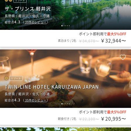
リゾート
ザ・プリンス 軽井沢
長野県 / 軽井沢・佐久・小諸
4.3
総合点
（
39
件のレビュー
）
1
2
3
4
5
ポイント即利用で
最大5％OFF
￥32,944〜
素泊まり
/
2名
￥34,678〜
リゾート
TWIN-LINE HOTEL KARUIZAWA JAPAN
長野県 / 軽井沢・佐久・小諸
4.3
総合点
（
35
件のレビュー
）
1
2
3
4
5
ポイント即利用で
最大5％OFF
￥20,995〜
朝食付き
/
2名
￥22,100〜