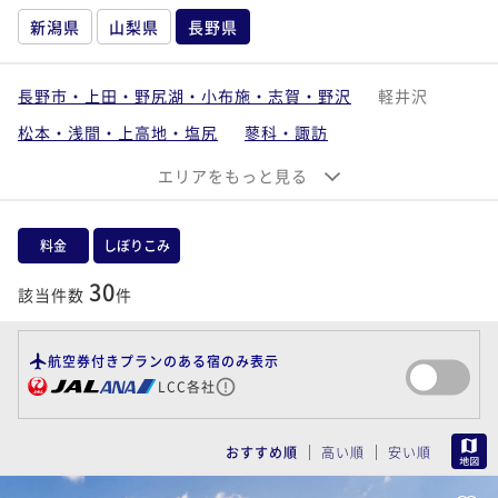
新潟県
山梨県
長野県
長野市・上田・野尻湖・小布施・志賀・野沢
軽井沢
松本・浅間・上高地・塩尻
蓼科・諏訪
白馬・大町・安曇野
昼神・飯田・下伊那
エリアをもっと見る
料金
しぼりこみ
30
該当件数
件
航空券付きプランのある宿のみ表示
LCC各社
MAP
おすすめ順
高い順
安い順