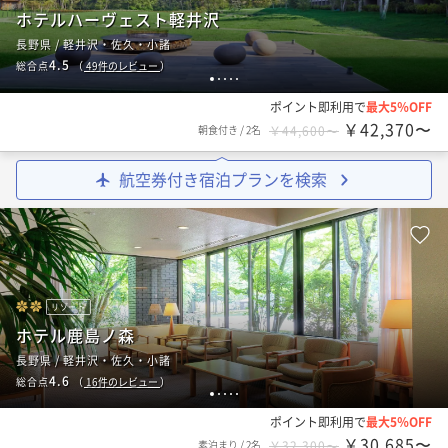
ホテルハーヴェスト軽井沢
長野県 / 軽井沢・佐久・小諸
4.5
総合点
（
49
件のレビュー
）
1
2
3
4
5
ポイント即利用で
最大5％OFF
￥42,370〜
朝食付き
/
2名
￥44,600〜
航空券付き宿泊プランを検索
リゾート
ホテル鹿島ノ森
長野県 / 軽井沢・佐久・小諸
4.6
総合点
（
16
件のレビュー
）
1
2
3
4
5
ポイント即利用で
最大5％OFF
￥30,685〜
素泊まり
/
2名
￥32,300〜