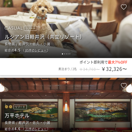
リゾート
ルシアン旧軽井沢（共立リゾート）
長野県 / 軽井沢・佐久・小諸
4.5
総合点
（
85
件のレビュー
）
1
2
3
4
5
ポイント即利用で
最大7％OFF
￥32,326〜
素泊まり
/
2名
￥34,760〜
リゾート
万平ホテル
長野県 / 軽井沢・佐久・小諸
4.6
総合点
（
21
件のレビュー
）