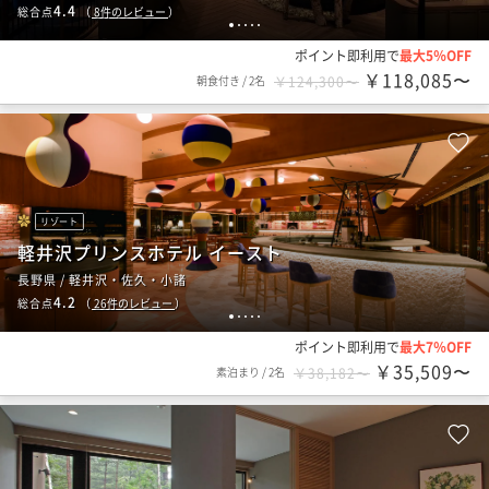
4.4
総合点
（
8
件のレビュー
）
1
2
3
4
5
ポイント即利用で
最大5％OFF
￥118,085〜
朝食付き
/
2名
￥124,300〜
リゾート
軽井沢プリンスホテル イースト
長野県 / 軽井沢・佐久・小諸
4.2
総合点
（
26
件のレビュー
）
1
2
3
4
5
ポイント即利用で
最大7％OFF
￥35,509〜
素泊まり
/
2名
￥38,182〜