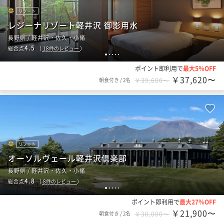
リゾート
レジーナリゾート軽井沢 御影用水
長野県 / 軽井沢・佐久・小諸
4.5
総合点
（
18
件のレビュー
）
1
2
3
4
5
ポイント即利用で
最大5％OFF
￥37,620〜
朝食付き
/
2名
￥39,600〜
リゾート
オーソルヴェール軽井沢倶楽部
長野県 / 軽井沢・佐久・小諸
4.8
総合点
（
8
件のレビュー
）
1
2
3
4
5
ポイント即利用で
最大27％OFF
￥21,900〜
朝食付き
/
2名
￥30,000〜