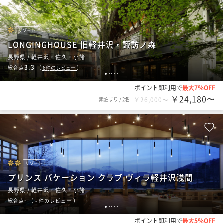
リゾート
LONGINGHOUSE 旧軽井沢・諏訪ノ森
長野県 / 軽井沢・佐久・小諸
3.3
総合点
（
6
件のレビュー
）
1
2
3
4
5
ポイント即利用で
最大7％OFF
￥24,180〜
素泊まり
/
2名
￥26,000〜
リゾート
プリンス バケーション クラブ ヴィラ軽井沢浅間
長野県 / 軽井沢・佐久・小諸
-
総合点
（
- 件のレビュー
）
1
2
3
4
5
ポイント即利用で
最大5％OFF