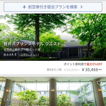
航空券付き宿泊プランを検索
リゾート
軽井沢プリンスホテル ウエスト
長野県 / 軽井沢・佐久・小諸
4.5
総合点
（
31
件のレビュー
）
1
2
3
4
5
ポイント即利用で
最大5％OFF
￥30,466〜
素泊まり
/
2名
￥32,070〜
リゾート