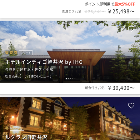
ポイント即利用で
最大5％OFF
￥25,498〜
素泊まり
/
2名
￥26,840〜
リゾート
ホテルインディゴ軽井沢 by IHG
長野県 / 軽井沢・佐久・小諸
4.3
総合点
（
71
件のレビュー
）
1
2
3
4
5
￥39,400〜
朝食付き
/
2名
リゾート
ルグラン旧軽井沢