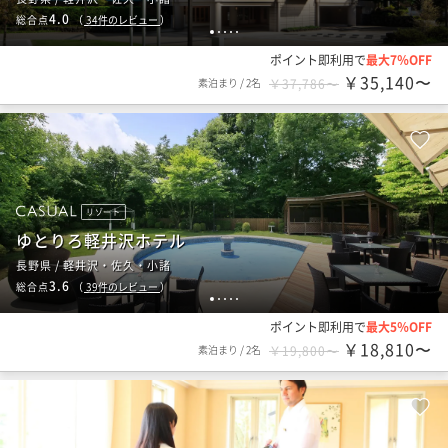
4.0
総合点
（
34
件のレビュー
）
1
2
3
4
5
ポイント即利用で
最大7％OFF
￥35,140〜
素泊まり
/
2名
￥37,786〜
リゾート
ゆとりろ軽井沢ホテル
長野県 / 軽井沢・佐久・小諸
3.6
総合点
（
39
件のレビュー
）
1
2
3
4
5
ポイント即利用で
最大5％OFF
￥18,810〜
素泊まり
/
2名
￥19,800〜