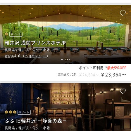
リゾート
軽井沢 浅間プリンスホテル
長野県 / 軽井沢・佐久・小諸
4.6
総合点
（
22
件のレビュー
）
1
2
3
4
5
ポイント即利用で
最大5％OFF
￥23,364〜
素泊まり
/
2名
￥24,594〜
リゾート
ふふ 旧軽井沢 －静養の森－
長野県 / 軽井沢・佐久・小諸