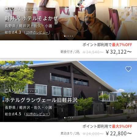
リゾート
軽井沢 ホテルそよかぜ
長野県 / 軽井沢・佐久・小諸
4.3
総合点
（
19
件のレビュー
）
1
2
3
4
5
ポイント即利用で
最大7％OFF
￥32,122〜
朝食付き
/
2名
￥34,540〜
リゾート
ホテルグランヴェール旧軽井沢
長野県 / 軽井沢・佐久・小諸
4.5
総合点
（
61
件のレビュー
）
1
2
3
4
5
ポイント即利用で
最大5％OFF
￥22,800〜
素泊まり
/
2名
￥24,000〜