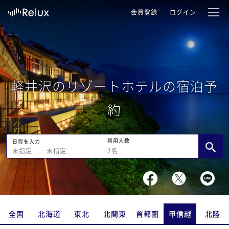
会員登録
ログイン
軽井沢のリゾートホテルの宿泊予
約
利用人数
日程を入力
2
名
未指定
−
未指定
全国
北海道
東北
北関東
首都圏
甲信越
北陸