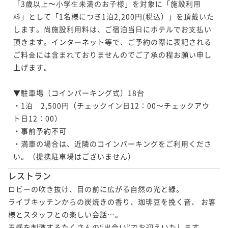
「3歳以上〜⼩学⽣未満のお⼦様」を対象に「施設利⽤
料」として「1名様につき1泊2,200円(税込）」を頂戴いた
します。尚施設利⽤料は、ご宿泊当⽇にホテルでお⽀払い
頂きます。インターネット等で、ご予約の際に表記される
ご料⾦には含まれておりませんのでご了承の程お願い申し
上げます。

▼駐車場（コインパーキング式）18台

・1泊　2,500円（チェックイン日12：00～チェックアウ
ト日12：00）

・事前予約不可

・満車の場合は、近隣のコインパーキングをご利用くださ
い。（提携駐車場はございません）
レストラン
ロビーの吹き抜け、目の前に広がる自然の光と緑。

ライブキッチンからの炭焼きの香り、珈琲豆を挽く音、 お客
様とスタッフとの楽しい会話…。

五感を刺激するたくさんの“出会い”でお迎えいたします。
