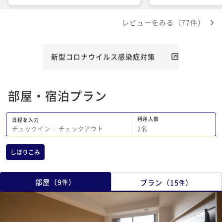
った。
しさのある銭湯？でゆ
た。ひとつだけ贅沢を
レビューをみる（77件）
るなら、洗面所の電気
きずテーブルにコンパ
した。洗面所明るくし
新型コロナウイルス感染症対策
部屋・宿泊プラン
利用人数
日程を入力
2
名
チェックイン
−
チェックアウト
しぼりこみ
部屋
（
9
）
プラン
（
15
）
件
件