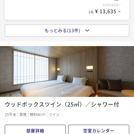
¥14,662~
¥ 13,635 ~
2名
もっとみる(13件)
ポイントアップ
【Potel Stay】＜食事なし＞ルーフトップテラスや銭
湯、生ビールやワインをフリーフローで愉しむ充実し
た滞在
素泊まり
現地決済可
事前決済可
IN 15:00 - 22:00 OUT11:00
ポイント即利用で
最大7％OFF
¥14,950~
¥ 13,903 ~
2名
1
2
3
4
5
6
ポイントアップ
ウッドボックスツイン（25㎡）／シャワー付
【早割60】＜食事なし＞60日前までのご予約に！サウ
ナ完備の銭湯・フリーフローのドリンクスペースで充
25平米
禁煙
無料Wi-Fi
ツイン
実したホテルステイ
素泊まり
現地決済可
事前決済可
IN 15:00 - 22:00 OUT11:00
ポイント即利用で
最大7％OFF
部屋詳細
空室カレンダー