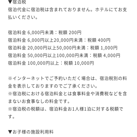
▼宿泊税

に京都観光もホテルステイも満喫
拠点に京都観光もホテルステイも満喫
宿泊代金に宿泊税は含まれておりません。ホテルにてお支
朝食付き
現地決済可
事前決済可
IN 15:00 - 24:00 OUT11:00
素泊まり
現地決済可
事前決済可
IN 15:00 - 23:00 OUT11:00
払いください。

ポイント即利用で
最大7％OFF
ポイント即利用で
最大7％OFF
¥60,858~
¥55,890~
宿泊料金 6,000円未満：税額 200円 

¥ 56,597 ~
¥ 51,977 ~
2名
2名
宿泊料金 6,000円以上20,000円未満：税額 400円 

宿泊料金 20,000円以上50,000円未満：税額 1,000円 

宿泊料金 50,000円以上100,000円未満：税額 4,000円

ポイントアップ
宿泊料金 100,000円以上：税額 10,000円 

【3連泊割】朝食付◆３連泊以上でお得！ポテルを拠点
に京都観光もホテルステイも満喫
※インターネットでご予約いただく場合は、宿泊税別の料
朝食付き
現地決済可
事前決済可
IN 15:00 - 24:00 OUT11:00
金を表示しておりますのでご了承ください。

ポイント即利用で
最大7％OFF
※宿泊税における宿泊料金とは食事料金や消費税などを含
¥76,380~
まないお食事なしの料金です。 

¥ 71,033 ~
2名
※宿泊税の税額は、宿泊料金お1人様1泊に対する税額で
す。

▼お子様の施設利用料
