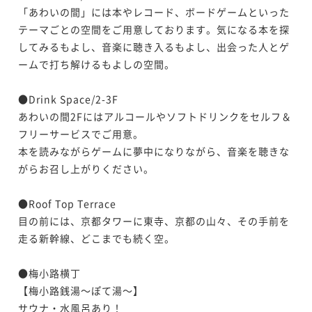
【連泊割】＜朝食付＞京都駅から１駅！ポテルを観光
【Potel Stay】＜夕朝食付＞京都で生まれた素材をふ
「あわいの間」には本やレコード、ボードゲームといった
拠点にして、京都観光もポテル滞在時間も楽しむ
んだんに活かした、京都を旅するように食を楽しむ会
テーマごとの空間をご用意しております。気になる本を探
席を味わう
朝食付き
現地決済可
事前決済可
IN 15:00 - 22:00 OUT11:00
二食付き
現地決済可
事前決済可
IN 15:00 - 20:00 OUT11:00
してみるもよし、音楽に聴き入るもよし、出会った人とゲ
ポイント即利用で
最大7％OFF
ポイント即利用で
最大7％OFF
ームで打ち解けるもよしの空間。

¥41,472~
¥45,080~
¥ 38,568 ~
¥ 41,924 ~
2名
2名
●Drink Space/2-3F

あわいの間2Fにはアルコールやソフトドリンクをセルフ＆
フリーサービスでご用意。

ポイントアップ
ポイントアップ
本を読みながらゲームに夢中になりながら、音楽を聴きな
【Potel Stay】＜夕朝食付＞京都で生まれた素材をふ
【連泊割】＜朝食付＞京都駅から１駅！ポテルを観光
がらお召し上がりください。

んだんに活かした、京都を旅するように食を楽しむ会
拠点にして、京都観光もポテル滞在時間も楽しむ
席を味わう
二食付き
現地決済可
事前決済可
IN 15:00 - 20:00 OUT11:00
朝食付き
現地決済可
事前決済可
IN 15:00 - 22:00 OUT11:00
●Roof Top Terrace

ポイント即利用で
最大7％OFF
ポイント即利用で
最大7％OFF
目の前には、京都タワーに東寺、京都の山々、その手前を
¥41,630~
¥47,820~
走る新幹線、どこまでも続く空。

¥ 38,715 ~
¥ 44,472 ~
2名
2名
●梅小路横丁

【梅小路銭湯～ぽて湯～】

ポイントアップ
ポイントアップ
【Anniversary】＜夕朝食付＞大切な日をポテルでも
サウナ・水風呂あり！

【Anniversary】＜夕朝食付＞大切な日をポテルでも