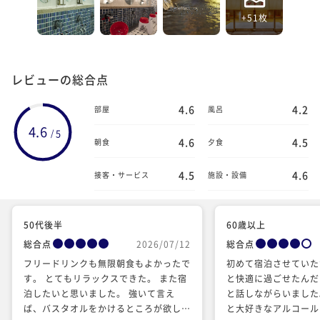
+51枚
レビューの総合点
4.6
4.2
部屋
風呂
4.6
5
/
4.6
4.5
朝食
夕食
4.5
4.6
接客・サービス
施設・設備
50代後半
60歳以上
総合点
2026/07/12
総合点
フリードリンクも無限朝食もよかったで
初めて宿泊させていた
す。 とてもリラックスできた。 また宿
と快適に過ごせたんだ
泊したいと思いました。 強いて言え
と話しながらいました
ば、バスタオルをかけるところが欲しか
と大好きなアルコール