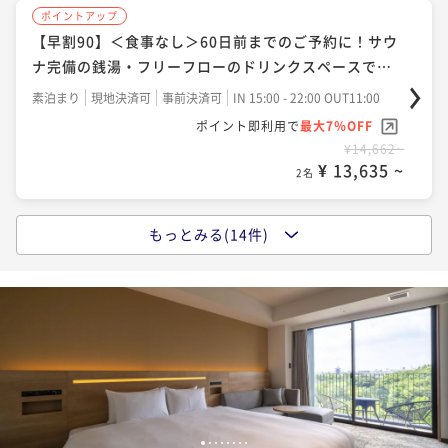
¥ 25,668 ~
2名
ポイントアップ
【早割90】＜食事なし＞60日前までのご予約に！サウ
ポイントアップ
ポイントアップ
ナ完備の銭湯・フリーフローのドリンクスペースで充
【連泊割】＜食事なし＞京都駅から１駅！ポテルを観
【早割90】＜朝食付＞90日前までのご予約に！サウナ
ポイントアップ
実したホテルステイ
光拠点にして、京都観光もポテル滞在時間も楽しむ
完備の銭湯・フリーフローのドリンクスペースで充実
【3連泊割】＜食事なし＞3連泊以上でお得！ポテルを
素泊まり
現地決済可
事前決済可
IN 15:00 - 22:00 OUT11:00
したホテルステイ
拠点に京都観光もホテルステイも満喫
素泊まり
現地決済可
事前決済可
IN 15:00 - 22:00 OUT11:00
ポイント即利用で
最大7％OFF
朝食付き
現地決済可
事前決済可
IN 15:00 - 22:00 OUT11:00
¥14,662~
ポイント即利用で
最大7％OFF
素泊まり
現地決済可
事前決済可
IN 15:00 - 23:00 OUT11:00
ポイント即利用で
最大7％OFF
¥ 13,635 ~
2名
¥31,740~
¥21,114~
ポイント即利用で
最大7％OFF
¥ 29,518 ~
¥ 19,636 ~
2名
2名
¥40,362~
¥ 37,536 ~
2名
もっとみる(14件)
ポイントアップ
【Potel Stay】＜食事なし＞ルーフトップテラスや銭
ポイントアップ
ポイントアップ
湯、生ビールやワインをフリーフローで愉しむ充実し
【Potel Stay】＜夕朝食付＞京都で生まれた素材をふ
【早割60】＜朝食付＞60日前までのご予約に！サウナ
ポイントアップ
た滞在
んだんに活かした、京都を旅するように食を楽しむ会
完備の銭湯・フリーフローのドリンクスペースで充実
【連泊割】＜朝食付＞京都駅から１駅！ポテルを観光
素泊まり
現地決済可
事前決済可
IN 15:00 - 22:00 OUT11:00
席を味わう
したホテルステイ
拠点にして、京都観光もポテル滞在時間も楽しむ
二食付き
現地決済可
事前決済可
IN 15:00 - 20:00 OUT11:00
ポイント即利用で
最大7％OFF
朝食付き
現地決済可
事前決済可
IN 15:00 - 22:00 OUT11:00
¥14,950~
ポイント即利用で
最大7％OFF
朝食付き
現地決済可
事前決済可
IN 15:00 - 22:00 OUT11:00
ポイント即利用で
最大7％OFF
¥ 13,903 ~
2名
¥43,930~
¥22,356~
ポイント即利用で
最大7％OFF
¥ 40,854 ~
¥ 20,791 ~
2名
2名
¥41,472~
¥ 38,568 ~
1
2
3
4
5
6
7
8
2名