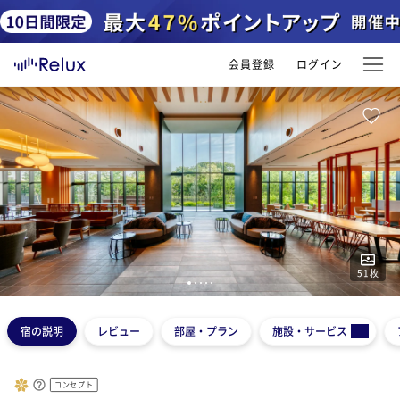
会員登録
ログイン
51
枚
1
2
3
4
5
宿の説明
レビュー
部屋・プラン
施設・サービス
コンセプト