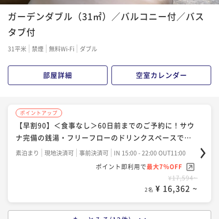
ポイントアップ
ガーデンダブル（31㎡）／バルコニー付／バス
【早割60】＜食事なし＞60日前までのご予約に！サウ
ポイントアップ
ポイントアップ
ナ完備の銭湯・フリーフローのドリンクスペースで充
【連泊割】＜朝食付＞京都駅から１駅！ポテルを観光
タブ付
【Potel Stay】＜朝食付＞ルーフトップテラスや銭
ポイントアップ
実したホテルステイ
拠点にして、京都観光もポテル滞在時間も楽しむ
湯、生ビールやワインをフリーフローで愉しむ充実し
【Potel Stay】＜夕朝食付＞京都で生まれた素材をふ
素泊まり
現地決済可
事前決済可
IN 15:00 - 22:00 OUT11:00
31平米
禁煙
無料Wi-Fi
ダブル
た滞在
んだんに活かした、京都を旅するように食を楽しむ会
朝食付き
現地決済可
事前決済可
IN 15:00 - 22:00 OUT11:00
ポイント即利用で
最大7％OFF
朝食付き
現地決済可
事前決済可
IN 15:00 - 22:00 OUT11:00
席を味わう
¥15,524~
ポイント即利用で
最大7％OFF
二食付き
現地決済可
事前決済可
IN 15:00 - 20:00 OUT11:00
ポイント即利用で
最大7％OFF
部屋詳細
空室カレンダー
¥ 14,437 ~
2名
¥45,704~
¥22,540~
ポイント即利用で
最大7％OFF
¥ 42,504 ~
¥ 20,962 ~
2名
2名
¥41,630~
¥ 38,715 ~
2名
ポイントアップ
ポイントアップ
【早割90】＜朝食付＞90日前までのご予約に！サウナ
【早割90】＜食事なし＞60日前までのご予約に！サウ
ポイントアップ
ポイントアップ
完備の銭湯・フリーフローのドリンクスペースで充実
【3連泊割】＜食事なし＞3連泊以上でお得！ポテルを
ナ完備の銭湯・フリーフローのドリンクスペースで充
【連泊割】＜食事なし＞京都駅から１駅！ポテルを観
ポイントアップ
したホテルステイ
拠点に京都観光もホテルステイも満喫
実したホテルステイ
光拠点にして、京都観光もポテル滞在時間も楽しむ
【WAGYU STEAK】＜夕朝食付＞黒毛和牛ステーキ食
朝食付き
現地決済可
事前決済可
IN 15:00 - 22:00 OUT11:00
素泊まり
現地決済可
事前決済可
IN 15:00 - 22:00 OUT11:00
べ放題の贅沢ディナーで和牛を心ゆくまで堪能！銭湯
素泊まり
現地決済可
事前決済可
IN 15:00 - 23:00 OUT11:00
ポイント即利用で
最大7％OFF
素泊まり
現地決済可
事前決済可
IN 15:00 - 22:00 OUT11:00
ポイント即利用で
最大7％OFF
やドリンクサービスで充実した滞在を
¥21,114~
ポイント即利用で
最大7％OFF
¥17,594~
二食付き
現地決済可
IN 15:00 - 17:00 OUT11:00
ポイント即利用で
最大7％OFF
¥ 19,636 ~
¥ 16,362 ~
2名
¥46,572~
2名
¥27,508~
ポイント即利用で
最大4％OFF
¥ 43,311 ~
¥ 25,582 ~
2名
2名
¥46,690~
¥ 44,822 ~
2名
ポイントアップ