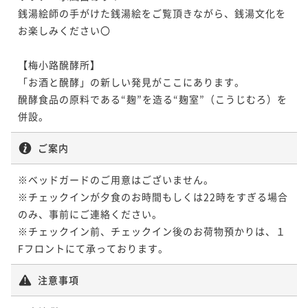
っと特別に･･･お祝いのフルボトル１本・花束・ケーキ
銭湯絵師の手がけた銭湯絵をご覧頂きながら、銭湯文化を
っと特別に･･･お祝いのフルボトル１本・花束・ケーキ
付
お楽しみください〇

付
二食付き
現地決済可
事前決済可
IN 15:00 - 20:00 OUT11:00
二食付き
現地決済可
事前決済可
IN 15:00 - 20:00 OUT11:00
ポイント即利用で
最大7％OFF
ポイント即利用で
最大7％OFF
【梅小路醗酵所】

¥46,000~
¥49,450~
「お酒と醗酵」の新しい発見がここにあります。

¥ 42,780 ~
¥ 45,988 ~
2名
2名
​​醗酵食品の原料である“麹”を造る“麹室”（こうじむろ）を
併設。
ポイントアップ
ポイントアップ
【WAGYU STEAK】＜夕朝食付＞黒毛和牛ステーキ食
ご案内
【WAGYU STEAK】＜夕朝食付＞黒毛和牛ステーキ食
べ放題の贅沢ディナーで和牛を心ゆくまで堪能！銭湯
べ放題の贅沢ディナーで和牛を心ゆくまで堪能！銭湯
※ベッドガードのご用意はございません。

やドリンクサービスで充実した滞在を
やドリンクサービスで充実した滞在を
二食付き
現地決済可
IN 15:00 - 17:00 OUT11:00
二食付き
現地決済可
IN 15:00 - 17:00 OUT11:00
※チェックインが夕食のお時間もしくは22時をすぎる場合
ポイント即利用で
最大4％OFF
ポイント即利用で
最大4％OFF
のみ、事前にご連絡ください。

¥46,690~
¥50,140~
※チェックイン前、チェックイン後のお荷物預かりは、１
¥ 44,822 ~
¥ 48,134 ~
2名
2名
Fフロントにて承っております。
注意事項
ポイントアップ
ポイントアップ
【3連泊割】朝食付◆３連泊以上でお得！ポテルを拠点
【3連泊割】＜食事なし＞3連泊以上でお得！ポテルを