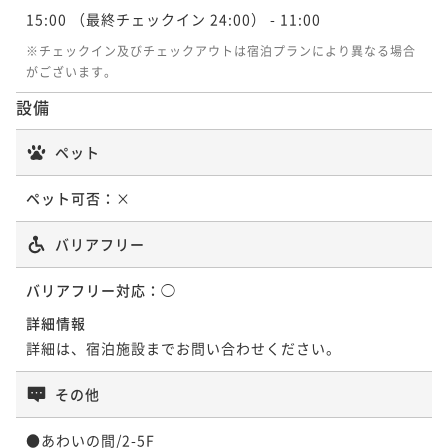
【京都水族館入場チケット付】＜朝食付＞梅小路公園
【Potel Stay】＜朝食付＞ルーフトップテラスや銭
ポイントアップ
15:00
（最終チェックイン 24:00）
- 11:00
沿い、京都水族館のとなりのポテルならアクセス抜
湯、生ビールやワインをフリーフローで愉しむ充実し
【3連泊割】朝食付◆３連泊以上でお得！ポテルを拠点
※チェックイン及びチェックアウトは宿泊プランにより異なる場合
群！
た滞在
に京都観光もホテルステイも満喫
朝食付き
事前決済可
IN 15:00 - 22:00 OUT11:00
朝食付き
現地決済可
事前決済可
IN 15:00 - 22:00 OUT11:00
がございます。
ポイント即利用で
最大7％OFF
朝食付き
現地決済可
事前決済可
IN 15:00 - 24:00 OUT11:00
ポイント即利用で
最大7％OFF
設備
¥27,600~
¥25,990~
ポイント即利用で
最大7％OFF
¥ 25,668 ~
¥ 24,170 ~
2名
2名
¥60,858~
ペット
¥ 56,597 ~
2名
ペット可否：
×
ポイントアップ
ポイントアップ
【3連泊割】＜食事なし＞3連泊以上でお得！ポテルを
【連泊割】＜食事なし＞京都駅から１駅！ポテルを観
バリアフリー
拠点に京都観光もホテルステイも満喫
光拠点にして、京都観光もポテル滞在時間も楽しむ
素泊まり
現地決済可
事前決済可
IN 15:00 - 23:00 OUT11:00
バリアフリー対応：
素泊まり
現地決済可
◯
事前決済可
IN 15:00 - 22:00 OUT11:00
ポイント即利用で
最大7％OFF
ポイント即利用で
最大7％OFF
詳細情報
¥40,362~
¥33,856~
詳細は、宿泊施設までお問い合わせください。
¥ 37,536 ~
¥ 31,486 ~
2名
2名
その他
ポイントアップ
ポイントアップ
●あわいの間/2-5F
