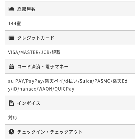
【京都鉄道博物館入場チケット付】＜朝食付＞ポテル
【早割90】＜朝食付＞90日前までのご予約に！サウナ
ポイントアップ
総部屋数
から鉄道博物館へは約徒歩５分！子どもから大人まで
完備の銭湯・フリーフローのドリンクスペースで充実
【Potel Stay】＜夕朝食付＞京都で生まれた素材をふ
鉄道について学べる！
したホテルステイ
んだんに活かした、京都を旅するように食を楽しむ会
144室
朝食付き
事前決済可
IN 15:00 - 22:00 OUT11:00
朝食付き
現地決済可
事前決済可
IN 15:00 - 22:00 OUT11:00
席を味わう
ポイント即利用で
最大7％OFF
二食付き
現地決済可
事前決済可
IN 15:00 - 20:00 OUT11:00
ポイント即利用で
最大7％OFF
クレジットカード
¥25,070~
¥24,046~
ポイント即利用で
最大7％OFF
¥ 23,315 ~
¥ 22,362 ~
2名
2名
¥41,630~
VISA/MASTER/JCB/銀聯
¥ 38,715 ~
2名
コード決済・電子マネー
ポイントアップ
ポイントアップ
【連泊割】＜食事なし＞京都駅から１駅！ポテルを観
【早割60】＜朝食付＞60日前までのご予約に！サウナ
ポイントアップ
au PAY/PayPay/楽天ペイ/d払い/Suica/PASMO/楽天Ed
光拠点にして、京都観光もポテル滞在時間も楽しむ
完備の銭湯・フリーフローのドリンクスペースで充実
【WAGYU STEAK】＜夕朝食付＞黒毛和牛ステーキ食
y/iD/nanaco/WAON/QUICPay
したホテルステイ
べ放題の贅沢ディナーで和牛を心ゆくまで堪能！銭湯
素泊まり
現地決済可
事前決済可
IN 15:00 - 22:00 OUT11:00
朝食付き
現地決済可
事前決済可
IN 15:00 - 22:00 OUT11:00
やドリンクサービスで充実した滞在を
ポイント即利用で
最大7％OFF
二食付き
現地決済可
IN 15:00 - 17:00 OUT11:00
ポイント即利用で
最大7％OFF
インボイス
¥27,508~
¥25,460~
ポイント即利用で
最大4％OFF
¥ 25,582 ~
¥ 23,677 ~
2名
2名
対応
¥46,690~
¥ 44,822 ~
2名
チェックイン・チェックアウト
ポイントアップ
ポイントアップ