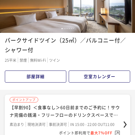
1
2
3
4
5
6
7
パークサイドツイン（25㎡）／バルコニー付／
シャワー付
25平米
禁煙
無料Wi-Fi
ツイン
部屋詳細
空室カレンダー
ポイントアップ
【早割90】＜食事なし＞60日前までのご予約に！サウ
ナ完備の銭湯・フリーフローのドリンクスペースで充
実したホテルステイ
素泊まり
現地決済可
事前決済可
IN 15:00 - 22:00 OUT11:00
ポイント即利用で
最大7％OFF