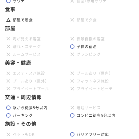
サウナ
個室/専用サウナ
食事
部屋で朝食
部屋で夕食
部屋
海が見える客室
夜景自慢の客室
離れ・コテージ
子供の宿泊
ルームサービス
グランピング
美容・健康
エステ・スパ施設
プールあり（屋内）
プールあり（屋外）
フィットネス施設
プライベートプール
プライベートビーチ
交通・周辺情報
駅から徒歩5分以内
送迎サービス
パーキング
コンビニ徒歩5分以内
施設・その他
ペットもOK
バリアフリー対応