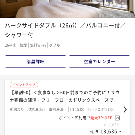
¥ 20,791 ~
2名
1
2
3
4
5
6
7
ポイントアップ
パークサイドダブル（26㎡）／バルコニー付／
【Potel Stay】＜食事なし＞ルーフトップテラスや銭
ポイントアップ
湯、生ビールやワインをフリーフローで愉しむ充実し
シャワー付
【Potel Stay】＜朝食付＞ルーフトップテラスや銭
た滞在
湯、生ビールやワインをフリーフローで愉しむ充実し
素泊まり
現地決済可
事前決済可
IN 15:00 - 22:00 OUT11:00
26平米
禁煙
無料Wi-Fi
ダブル
た滞在
ポイント即利用で
最大7％OFF
朝食付き
現地決済可
事前決済可
IN 15:00 - 22:00 OUT11:00
¥17,250~
ポイント即利用で
最大7％OFF
部屋詳細
空室カレンダー
¥ 16,042 ~
2名
¥22,540~
¥ 20,962 ~
2名
ポイントアップ
ポイントアップ
【早割90】＜朝食付＞90日前までのご予約に！サウナ
【早割90】＜食事なし＞60日前までのご予約に！サウ
ポイントアップ
完備の銭湯・フリーフローのドリンクスペースで充実
ナ完備の銭湯・フリーフローのドリンクスペースで充
【京都鉄道博物館入場チケット付】＜朝食付＞ポテル
したホテルステイ
実したホテルステイ
から鉄道博物館へは約徒歩５分！子どもから大人まで
朝食付き
現地決済可
事前決済可
IN 15:00 - 22:00 OUT11:00
素泊まり
現地決済可
事前決済可
IN 15:00 - 22:00 OUT11:00
鉄道について学べる！
ポイント即利用で
最大7％OFF
朝食付き
事前決済可
IN 15:00 - 22:00 OUT11:00
ポイント即利用で
最大7％OFF
¥21,114~
¥14,662~
ポイント即利用で
最大7％OFF
¥ 19,636 ~
¥ 13,635 ~
2名
2名
¥25,070~