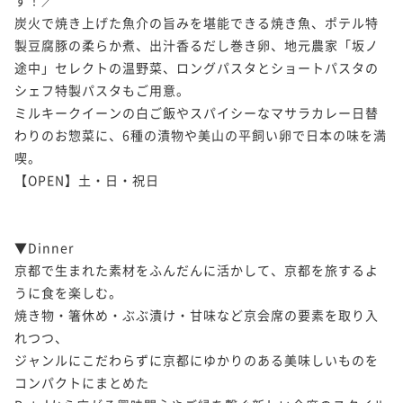
炭火で焼き上げた魚介の旨みを堪能できる焼き魚、ポテル特
製豆腐豚の柔らか煮、出汁香るだし巻き卵、地元農家「坂ノ
途中」セレクトの温野菜、ロングパスタとショートパスタの
シェフ特製パスタもご用意。

ミルキークイーンの白ご飯やスパイシーなマサラカレー日替
わりのお惣菜に、6種の漬物や美山の平飼い卵で日本の味を満
喫。

【OPEN】土・日・祝日

▼Dinner

京都で生まれた素材をふんだんに活かして、京都を旅するよ
うに食を楽しむ。

焼き物・箸休め・ぶぶ漬け・甘味など京会席の要素を取り入
れつつ、

ジャンルにこだわらずに京都にゆかりのある美味しいものを
コンパクトにまとめた
