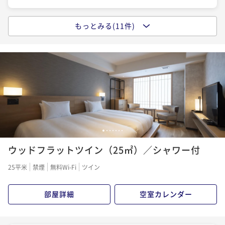
¥ 23,315 ~
2名
もっとみる(11件)
ポイントアップ
ポイントアップ
【早割60】＜朝食付＞60日前までのご予約に！サウナ
【Potel Stay】＜食事なし＞ルーフトップテラスや銭
ポイントアップ
完備の銭湯・フリーフローのドリンクスペースで充実
湯、生ビールやワインをフリーフローで愉しむ充実し
【連泊割】＜食事なし＞京都駅から１駅！ポテルを観
したホテルステイ
た滞在
光拠点にして、京都観光もポテル滞在時間も楽しむ
朝食付き
現地決済可
事前決済可
IN 15:00 - 22:00 OUT11:00
素泊まり
現地決済可
事前決済可
IN 15:00 - 22:00 OUT11:00
ポイント即利用で
最大7％OFF
素泊まり
現地決済可
事前決済可
IN 15:00 - 22:00 OUT11:00
ポイント即利用で
最大7％OFF
¥22,356~
¥14,950~
ポイント即利用で
最大7％OFF
¥ 20,791 ~
¥ 13,903 ~
2名
2名
¥27,508~
¥ 25,582 ~
2名
1
2
3
4
5
6
7
ポイントアップ
ポイントアップ
ウッドフラットツイン（25㎡）／シャワー付
【Potel Stay】＜朝食付＞ルーフトップテラスや銭
【早割60】＜食事なし＞60日前までのご予約に！サウ
ポイントアップ
湯、生ビールやワインをフリーフローで愉しむ充実し
ナ完備の銭湯・フリーフローのドリンクスペースで充
【京都水族館入場チケット付】＜朝食付＞梅小路公園
25平米
禁煙
無料Wi-Fi
ツイン
た滞在
実したホテルステイ
沿い、京都水族館のとなりのポテルならアクセス抜
朝食付き
現地決済可
事前決済可
IN 15:00 - 22:00 OUT11:00
素泊まり
現地決済可
事前決済可
IN 15:00 - 22:00 OUT11:00
群！
ポイント即利用で
最大7％OFF
朝食付き
事前決済可
IN 15:00 - 22:00 OUT11:00
ポイント即利用で
最大7％OFF
部屋詳細
空室カレンダー
¥24,840~
¥15,524~
ポイント即利用で
最大7％OFF
¥ 23,101 ~
¥ 14,437 ~
2名
2名
¥27,600~