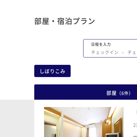
部屋・宿泊プラン
日程を入力
チェックイン
−
チェ
しぼりこみ
部屋
（
6
件
）
2