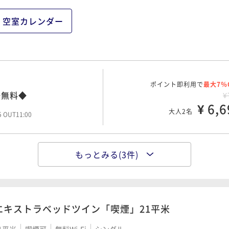
¥1
¥ 16,2
大人2名
空室カレンダー
00 OUT11:00
ポイント即利用で
最大7％
¥1
ポイント即利用で
¥ 18,1
最大7％
大人2名
場無料◆
45 OUT11:00
¥
¥ 6,6
大人2名
45 OUT11:00
もっとみる(3件)
ポイント即利用で
最大7％
場無料◆
¥
¥ 8,9
大人2名
45 OUT11:00
エキストラベッドツイン「喫煙」21平米