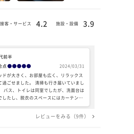
4.2
3.9
接客・サービス
施設・設備
0代前半
合点
2024/03/31
ッドが大きく、お部屋も広く、リラックス
て過ごせました。 清掃も行き届いていまし
。 バス、トイレは同室でしたが、洗面台は
でしたし、脱衣のスペースにはカーテンが
けてあったのでそこもよかったです。 朝食
料だったので期待していなかったのです
レビューをみる（9件）
、大変満足のいく朝食でした。 ぜひまた利
したいホテルのひとつになりました。