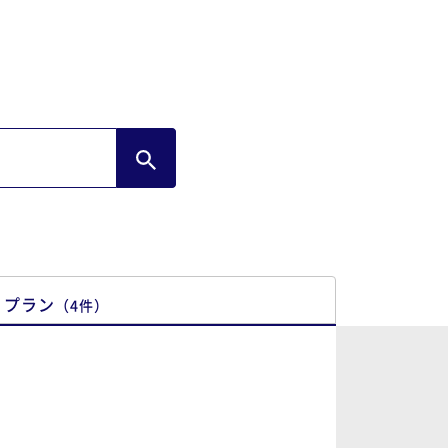
プラン
（
4
件
）