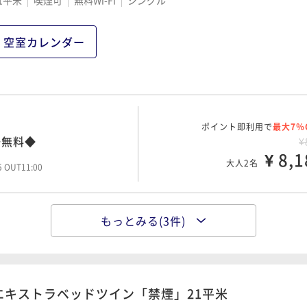
1平米
喫煙可
無料Wi-Fi
シングル
ポイント即利用で
最大7％
¥1
¥ 16,2
大人2名
空室カレンダー
00 OUT11:00
ポイント即利用で
最大7％
¥1
ポイント即利用で
¥ 18,1
最大7％
大人2名
場無料◆
45 OUT11:00
¥
¥ 8,1
大人2名
45 OUT11:00
もっとみる(3件)
ポイント即利用で
最大7％
場無料◆
¥1
¥ 10,4
大人2名
45 OUT11:00
エキストラベッドツイン「禁煙」21平米