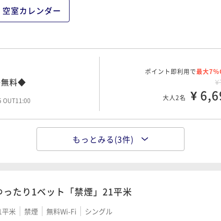
空室カレンダー
ポイント即利用で
最大7％
場無料◆
¥
¥ 6,6
大人2名
45 OUT11:00
もっとみる(3件)
ポイント即利用で
最大7％
場無料◆
¥
¥ 8,9
大人2名
45 OUT11:00
ゆったり1ベット「禁煙」21平米
1平米
禁煙
無料Wi-Fi
シングル
ポイント即利用で
最大7％