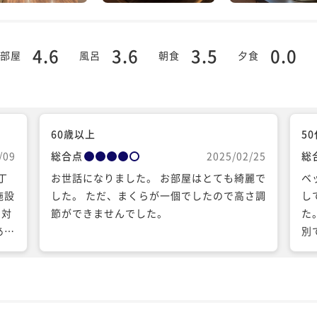
4.6
3.6
3.5
0.0
部屋
風呂
朝食
夕食
60歳以上
5
/09
総合点
2025/02/25
総
丁
お世話になりました。 お部屋はとても綺麗で
ベ
施設
した。 ただ、まくらが一個でしたので高さ調
し
に対
節ができませんでした。
た
あり
別
つ
無
が
用