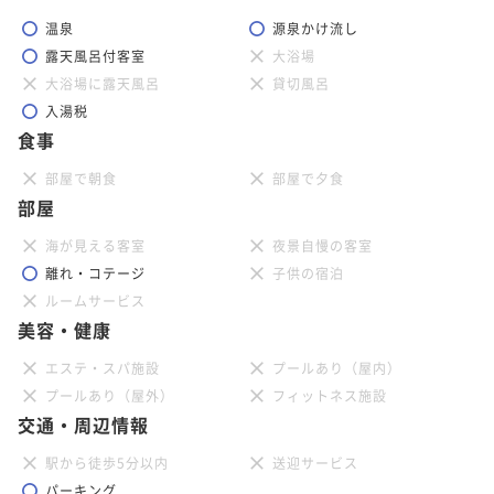
温泉
源泉かけ流し
露天風呂付客室
大浴場
大浴場に露天風呂
貸切風呂
入湯税
食事
部屋で朝食
部屋で夕食
部屋
海が見える客室
夜景自慢の客室
離れ・コテージ
子供の宿泊
ルームサービス
美容・健康
エステ・スパ施設
プールあり（屋内）
プールあり（屋外）
フィットネス施設
交通・周辺情報
駅から徒歩5分以内
送迎サービス
パーキング