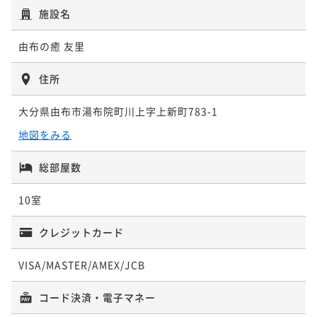
施設名
二食付き
現地決済可
事前決済可
IN 15:00 - 18:00 OUT12:00
ポイント即利用で
最大5％OFF
由布の癒 友里
¥53,500~
¥ 50,825 ~
2名
住所
大分県由布市湯布院町川上字上新町783-1
地図をみる
総部屋数
10室
クレジットカード
VISA/MASTER/AMEX/JCB
コード決済・電子マネー