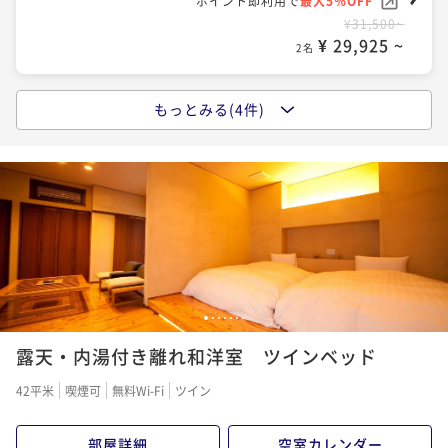
ポイント即利用で
最大5％OFF
¥31,500~
¥ 29,925 ~
2名
もっとみる(4件)
Standard Plan :::スタンダード カップルプラン:::
二食付き
現地決済可
事前決済可
IN 15:00 - 18:00 OUT12:00
ポイント即利用で
最大5％OFF
¥51,500~
¥ 48,925 ~
2名
Anniversary Plan ::アニバーサリー記念日プラン::
1
2
3
4
5
6
7
二食付き
現地決済可
事前決済可
IN 15:00 - 18:00 OUT12:00
露天・内湯付き離れ和洋室 ツインベッド
ポイント即利用で
最大5％OFF
¥53,500~
42平米
喫煙可
無料Wi-Fi
ツイン
¥ 50,825 ~
2名
部屋詳細
空室カレンダー