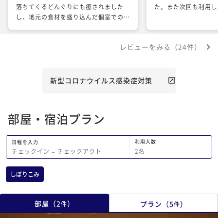
落ちてくるどんぐりにも癒されました
た。また次回も利用し
し、地元の食材を盛り込んだ個室でのお
食事に加え、夫の誕生日ケーキもご用意
くださり、とてもいい記念日になりまし
レビューをみる（24件）
た。 担当してくださったスタッフの方
も、とても丁寧にご対応くださり、帰り
間際には「本日もとてもいいお天気のよ
うですので、楽しまれてください。」と
新型コロナウイルス感染症対策
お声がけいただきました。 また機会が
ありましたら、よろしくお願いいたしま
す。 本当にありがとうございました。
部屋・宿泊プラン
利用人数
日程を入力
2
名
チェックイン
−
チェックアウト
しぼりこみ
部屋
（
2
）
プラン
（
5
）
件
件