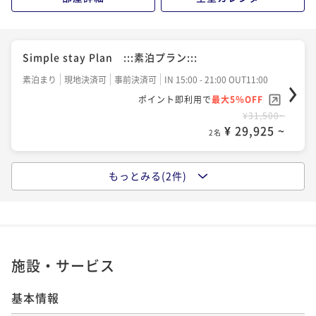
Standard Plan :::スタンダード カップルプラン:::
（事前決済）
Simple stay Plan :::素泊プラン:::
二食付き
事前決済可
IN 15:00 - 18:00 OUT12:00
ポイント即利用で
最大5％OFF
素泊まり
現地決済可
事前決済可
IN 15:00 - 21:00 OUT11:00
¥56,500~
ポイント即利用で
最大5％OFF
¥ 53,675 ~
2名
¥31,500~
¥ 29,925 ~
2名
Anniversary Plan ::アニバーサリー記念日プラン::
もっとみる(2件)
（事前決済）
Standard Plan :::スタンダード カップルプラン:::
二食付き
事前決済可
IN 15:00 - 18:00 OUT12:00
二食付き
現地決済可
事前決済可
IN 15:00 - 18:00 OUT12:00
ポイント即利用で
最大5％OFF
ポイント即利用で
最大5％OFF
¥58,500~
¥51,500~
¥ 55,575 ~
2名
¥ 48,925 ~
2名
施設・サービス
基本情報
Anniversary Plan ::アニバーサリー記念日プラン::