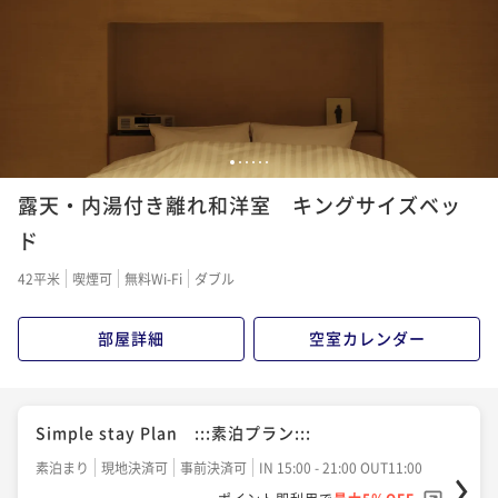
1
2
3
4
5
6
露天・内湯付き離れ和洋室 キングサイズベッ
ド
42平米
喫煙可
無料Wi-Fi
ダブル
部屋詳細
空室カレンダー
Simple stay Plan :::素泊プラン:::
素泊まり
現地決済可
事前決済可
IN 15:00 - 21:00 OUT11:00