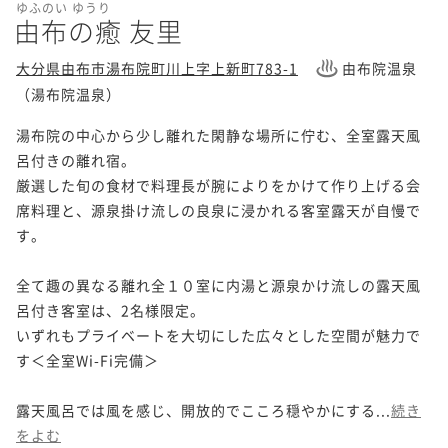
ゆふのい ゆうり
由布の癒 友里
大分県由布市湯布院町川上字上新町783-1
由布院温泉
（湯布院温泉）
湯布院の中心から少し離れた閑静な場所に佇む、全室露天風
呂付きの離れ宿。

厳選した旬の食材で料理長が腕によりをかけて作り上げる会
席料理と、源泉掛け流しの良泉に浸かれる客室露天が自慢で
す。

全て趣の異なる離れ全１０室に内湯と源泉かけ流しの露天風
呂付き客室は、2名様限定。

いずれもプライベートを大切にした広々とした空間が魅力で
す＜全室Wi-Fi完備＞

露天風呂では風を感じ、開放的でこころ穏やかにする...
続き
をよむ