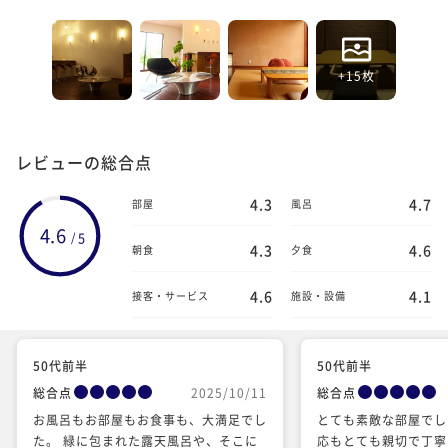
+15枚
レビューの総合点
4.3
4.7
部屋
風呂
4.6
5
/
4.3
4.6
朝食
夕食
4.6
4.1
接客・サービス
施設・設備
50代前半
50代前半
総合点
2025/10/11
総合点
お風呂もお部屋もお食事も、大満足でし
とても素敵な部屋でし
た。 緑に包まれた露天風呂や、そこに
応もとても親切で丁寧