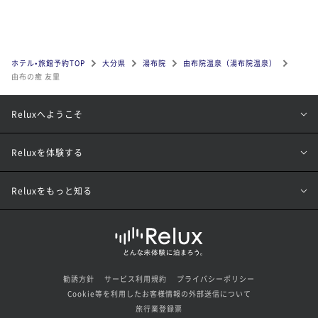
ホテル•旅館予約TOP
大分県
湯布院
由布院温泉（湯布院温泉）
由布の癒 友里
Reluxへようこそ
Reluxを体験する
Reluxをもっと知る
勧誘方針
サービス利用規約
プライバシーポリシー
Cookie等を利用したお客様情報の外部送信について
旅行業登録票