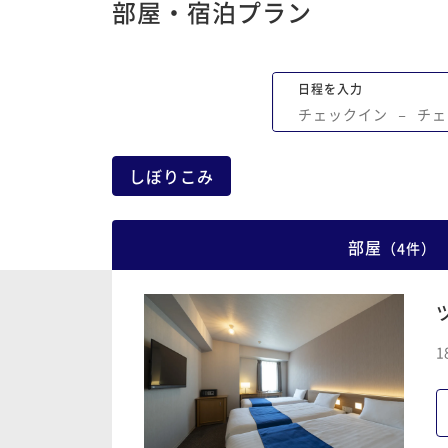
部屋・宿泊プラン
日程を入力
チェックイン
−
チェ
しぼりこみ
部屋
（
4
件
）
1