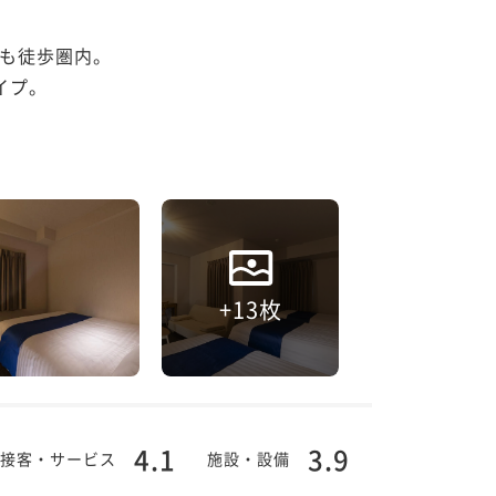
も徒歩圏内。

プ。

+13枚
4.1
3.9
接客・サービス
施設・設備