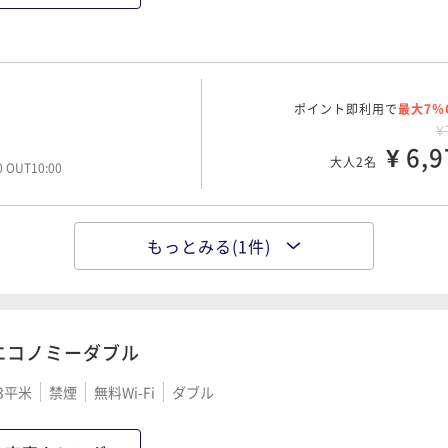
ポイント即利用で
最大7％
¥
¥ 6,9
大人2名
00 OUT10:00
もっとみる(1件)
ポイント即利用で
最大7％
¥
¥ 7,7
大人2名
00 OUT10:00
エコノミーダブル
3平米
禁煙
無料Wi-Fi
ダブル