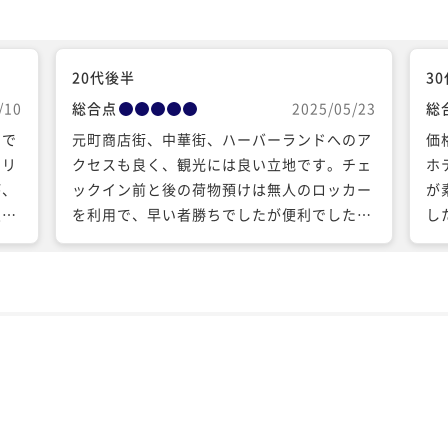
20代後半
3
/10
総合点
2025/05/23
総
的で
元町商店街、中華街、ハーバーランドへのア
価
ドリ
クセスも良く、観光には良い立地です。チェ
ホ
が、
ックイン前と後の荷物預けは無人のロッカー
が
良か
を利用で、早い者勝ちでしたが便利でした。
し
く、
また利用したいです。