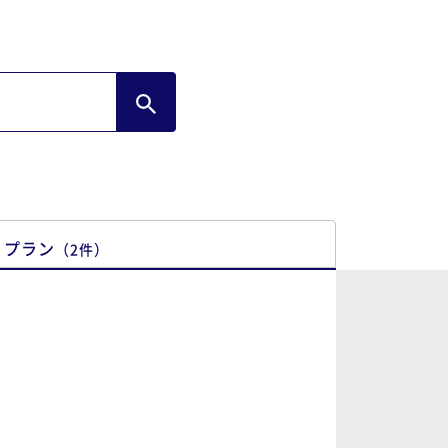
プラン
（
2
件
）