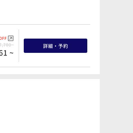
OFF
7,700~
詳細・予約
61 ~