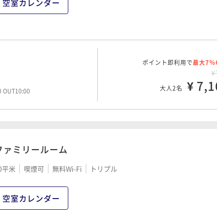
空室カレンダー
ポイント即利用で
最大7％
¥
¥ 7,1
大人2名
00 OUT10:00
ファミリールーム
0平米
喫煙可
無料Wi-Fi
トリプル
空室カレンダー