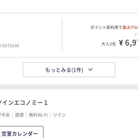
ポイント即利用で
最大7％
¥
¥ 6,9
大人2名
00 OUT10:00
もっとみる(1件)
ポイント即利用で
最大7％
¥
¥ 7,7
大人2名
00 OUT10:00
ツインエコノミー１
7平米
禁煙
無料Wi-Fi
ツイン
空室カレンダー