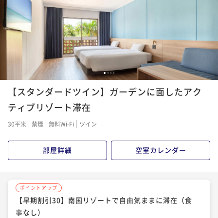
ストラベッドとソファベッドでの対応に
ついては事前に表記があり、特に不満は
ありませんが、お値段はそこそこ高かっ
たのに、普通のツインルームにベッドを
増やしただけで椅子（ソファはベッドに
なっていたので）もテーブル（後でテレ
ビの下に寄せてあったと気が付きまし
1
2
3
4
た。）もない狭苦しいお部屋に感じまし
た。勝手ながら、フォースルームならば
【スタンダードツイン】ガーデンに面したアク
もう少し広いお部屋を期待しておりまし
ティブリゾート滞在
た。 素泊まりで予約していましたが、
３日目の朝食は直接レストランに行って
30平米
禁煙
無料Wi-Fi
ツイン
も大丈夫だったので助かりました。ビュ
ッフェの品数も多く、コーヒー１杯ずつ
は部屋に持ち帰ることができてよかった
部屋詳細
空室カレンダー
です。ごちそうさまでした。
ポイントアップ
【早期割引30】南国リゾートで自由気ままに滞在（食
事なし）