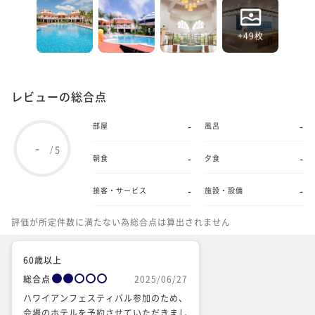
+49枚
レビューの総合点
-
-
部屋
風呂
-
5
/
-
-
朝食
夕食
-
-
接客・サービス
施設・設備
評価が所定件数に満たない為総合点は算出されません
60歳以上
総合点
2025/06/27
ハワイアンフェスティバル参加のため、
会場のホテルを予約させていただきまし