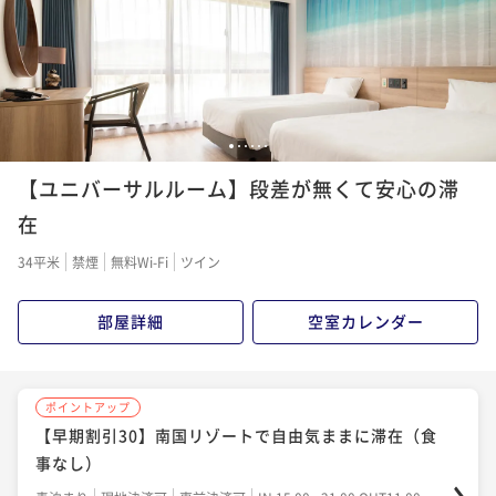
夕食付き
現地決済可
事前決済可
IN 15:00 - 17:00 OUT11:00
素泊まり
現地決済可
事前決済可
IN 15:00 - 21:00 OUT11:00
ポイント即利用で
最大7％OFF
ポイント即利用で
最大7％OFF
¥16,700~
¥10,000~
¥ 15,531 ~
¥ 9,300 ~
2名
2名
1
2
3
4
5
6
ポイントアップ
ポイントアップ
【ユニバーサルルーム】段差が無くて安心の滞
【連泊割引】南国リゾートで自由気ままに滞在（食事
【早期割引30】南国リゾートで自由気ままに滞在（朝
なし）
食付）
在
素泊まり
現地決済可
事前決済可
IN 15:00 - 21:00 OUT11:00
朝食付き
現地決済可
事前決済可
IN 15:00 - 21:00 OUT11:00
34平米
禁煙
無料Wi-Fi
ツイン
ポイント即利用で
最大7％OFF
ポイント即利用で
最大7％OFF
¥17,100~
¥14,340~
部屋詳細
空室カレンダー
¥ 15,903 ~
¥ 13,336 ~
2名
2名
ポイントアップ
ポイントアップ
ポイントアップ
【直行便期間限定】夏満喫～！ホテルの豪華ディナー
【スタンダードプラン】南国リゾートで自由気ままに
【早期割引30】南国リゾートで自由気ままに滞在（食
バイキング♪夕食付のプラン（夕食のみ）
滞在（朝食付）
事なし）
夕食付き
現地決済可
事前決済可
IN 15:00 - 24:00 OUT11:00
朝食付き
現地決済可
事前決済可
IN 15:00 - 21:00 OUT11:00