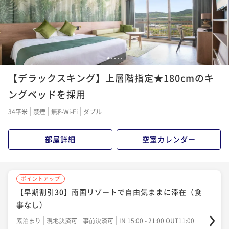
ポイント即利用で
最大7％OFF
ポイント即利用で
最大7％OFF
ポイント即利用で
最大7％OFF
¥22,100~
¥19,700~
¥12,000~
¥ 20,553 ~
¥ 18,321 ~
¥ 11,160 ~
2名
2名
2名
1
2
3
4
5
ポイントアップ
ポイントアップ
ポイントアップ
【直行便期間限定】夏満喫～！ホテルの豪華ディナー
【デラックスキング】上層階指定★180cmのキ
【連泊割引】南国リゾートで自由気ままに滞在（食事
【早期割引30】南国リゾートで自由気ままに滞在（朝
バイキング♪夕朝食付のプラン（夕朝食付）
なし）
食付）
ングベッドを採用
二食付き
現地決済可
事前決済可
IN 15:00 - 24:00 OUT11:00
素泊まり
現地決済可
事前決済可
IN 15:00 - 21:00 OUT11:00
朝食付き
現地決済可
事前決済可
IN 15:00 - 21:00 OUT11:00
34平米
禁煙
無料Wi-Fi
ダブル
ポイント即利用で
最大7％OFF
ポイント即利用で
最大7％OFF
ポイント即利用で
最大7％OFF
¥24,700~
¥22,800~
¥16,240~
部屋詳細
空室カレンダー
¥ 22,971 ~
¥ 21,204 ~
¥ 15,103 ~
2名
2名
2名
ポイントアップ
ポイントアップ
ポイントアップ
ポイントアップ
【連泊割引】南国リゾートで自由気ままに滞在（朝食
【スタンダードプラン】南国リゾートで自由気ままに
【スタンダードプラン】南国リゾートで自由気ままに
【早期割引30】南国リゾートで自由気ままに滞在（食
付）
滞在 ホテルシェフ自慢の夕食付（夕朝食付）
滞在（朝食付）
事なし）
朝食付き
現地決済可
事前決済可
IN 15:00 - 21:00 OUT11:00
二食付き
現地決済可
事前決済可
IN 15:00 - 17:00 OUT11:00
朝食付き
現地決済可
事前決済可
IN 15:00 - 21:00 OUT11:00
素泊まり
現地決済可
事前決済可
IN 15:00 - 21:00 OUT11:00