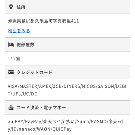
ポイント即利用で
最大7％OFF
ポイント即利用で
最大7％OFF
住所
¥29,200~
¥22,800~
¥17,180~
¥ 27,156 ~
¥ 21,204 ~
¥ 15,977 ~
2名
2名
2名
沖縄県島尻郡久米島町字真我里411
地図をみる
ポイントアップ
ポイントアップ
ポイントアップ
【連泊割引】南国リゾートで自由気ままに滞在（朝食
【スタンダードプラン】南国リゾートで自由気ままに
【スタンダードプラン】南国リゾートで自由気ままに
総部屋数
付）
滞在 ホテルシェフ自慢の夕食付（夕朝食付）
滞在（朝食付）
朝食付き
現地決済可
事前決済可
IN 15:00 - 21:00 OUT11:00
142室
二食付き
現地決済可
事前決済可
IN 15:00 - 17:00 OUT11:00
朝食付き
現地決済可
事前決済可
IN 15:00 - 21:00 OUT11:00
ポイント即利用で
最大7％OFF
ポイント即利用で
最大7％OFF
ポイント即利用で
最大7％OFF
クレジットカード
¥32,480~
¥24,100~
¥17,840~
¥ 30,206 ~
¥ 22,413 ~
¥ 16,591 ~
2名
2名
2名
VISA/MASTER/AMEX/JCB/DINERS/NICOS/SAISON/DEBI
T/UFJ/UC/DC
ポイントアップ
ポイントアップ
【直行便期間限定】夏満喫～！ホテルの豪華ディナー
コード決済・電子マネー
【スタンダードプラン】南国リゾートで自由気ままに
バイキング♪夕食付のプラン（夕食のみ）
滞在 ホテルシェフ自慢の夕食付（夕食付）
au PAY/PayPay/楽天ペイ/d払い/Suica/PASMO/楽天Ed
夕食付き
現地決済可
事前決済可
IN 15:00 - 24:00 OUT11:00
夕食付き
現地決済可
事前決済可
IN 15:00 - 17:00 OUT11:00
y/iD/nanaco/WAON/QUICPay
ポイント即利用で
最大7％OFF
ポイント即利用で
最大7％OFF