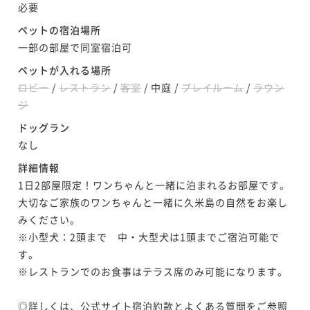
¥32,480~
必要
¥25,100~
¥ 30,206 ~
¥ 23,343 ~
2名
2名
ペットの宿泊場所
一部の部屋で同室宿泊可
ポイントアップ
ペットが入れる場所
【直行便期間限定】夏満喫～！ホテルの豪華ディナー
ロビー
/
レストラン
/
客室
/
中庭
/
プレイルーム
/
ラウン
バイキング♪夕食付のプラン（夕食のみ）
ジ
夕食付き
現地決済可
事前決済可
IN 15:00 - 24:00 OUT11:00
ドッグラン
なし
ポイント即利用で
最大7％OFF
¥26,300~
詳細情報
¥ 24,459 ~
2名
1日2部屋限定！ワンちゃんと一緒に泊まれるお部屋です。

大切なご家族のワンちゃんと一緒に久米島の自然をお楽し
みください。

ポイントアップ
※小型犬：2頭まで　中・大型犬は1頭までご宿泊可能で
【直行便期間限定】夏満喫～！ホテルの豪華ディナー
す。

バイキング♪夕朝食付のプラン（夕朝食付）
※レストランでのお食事はテラス席のみ可能になります。

二食付き
現地決済可
事前決済可
IN 15:00 - 24:00 OUT11:00
ポイント即利用で
最大7％OFF
◎詳しくは、公式サイト宿泊約款とよくある質問をご参照