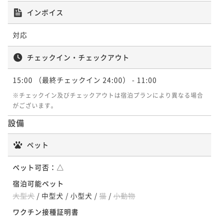
¥24,800~
¥20,700~
インボイス
¥ 23,064 ~
¥ 19,251 ~
2名
2名
対応
ポイントアップ
ポイントアップ
チェックイン・チェックアウト
【直行便期間限定】夏満喫～！ホテルの豪華ディナー
【連泊割引】南国リゾートで自由気ままに滞在（食事
バイキング♪夕朝食付のプラン（夕朝食付）
なし）
15:00
（最終チェックイン 24:00）
- 11:00
二食付き
現地決済可
事前決済可
IN 15:00 - 24:00 OUT11:00
素泊まり
現地決済可
事前決済可
IN 15:00 - 21:00 OUT11:00
※チェックイン及びチェックアウトは宿泊プランにより異なる場合
ポイント即利用で
最大7％OFF
がございます。
ポイント即利用で
最大7％OFF
¥28,100~
¥24,700~
設備
¥ 26,133 ~
¥ 22,971 ~
2名
2名
ペット
ポイントアップ
ポイントアップ
ペット可否：
△
【連泊割引】南国リゾートで自由気ままに滞在（朝食
【スタンダードプラン】南国リゾートで自由気ままに
付）
宿泊可能ペット
滞在 ホテルシェフ自慢の夕食付（夕朝食付）
大型犬
/
中型犬
/
小型犬
/
猫
/
小動物
朝食付き
現地決済可
事前決済可
IN 15:00 - 21:00 OUT11:00
二食付き
現地決済可
事前決済可
IN 15:00 - 17:00 OUT11:00
ワクチン接種証明書
ポイント即利用で
最大7％OFF
ポイント即利用で
最大7％OFF