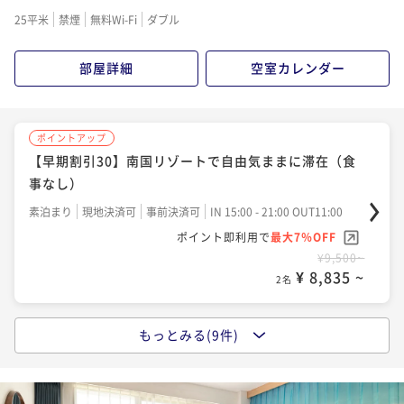
朝食付き
現地決済可
事前決済可
IN 15:00 - 21:00 OUT11:00
25平米
禁煙
無料Wi-Fi
ダブル
ポイント即利用で
最大7％OFF
¥13,380~
部屋詳細
空室カレンダー
¥ 12,443 ~
2名
ポイントアップ
ポイントアップ
【スタンダードプラン】南国リゾートで自由気ままに
【早期割引30】南国リゾートで自由気ままに滞在（食
滞在（朝食付）
事なし）
朝食付き
現地決済可
事前決済可
IN 15:00 - 21:00 OUT11:00
素泊まり
現地決済可
事前決済可
IN 15:00 - 21:00 OUT11:00
ポイント即利用で
最大7％OFF
ポイント即利用で
最大7％OFF
¥13,840~
¥9,500~
¥ 12,871 ~
¥ 8,835 ~
2名
2名
もっとみる(9件)
ポイントアップ
ポイントアップ
【スタンダードプラン】南国リゾートで自由気ままに
【スタンダードプラン】南国リゾートで自由気ままに
滞在 ホテルシェフ自慢の夕食付（夕食付）
滞在（食事なし）