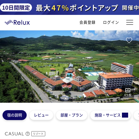
会員登録
ログイン
49
枚
1
2
3
4
5
宿の説明
レビュー
部屋・プラン
施設・サービス
リゾート