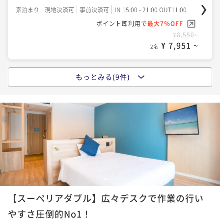
素泊まり
現地決済可
事前決済可
IN 15:00 - 21:00 OUT11:00
ポイント即利用で
最大7％OFF
¥8,550~
¥ 7,951 ~
2名
もっとみる(9件)
ポイントアップ
【スタンダードプラン】南国リゾートで自由気ままに
滞在（食事なし）
素泊まり
現地決済可
事前決済可
IN 15:00 - 21:00 OUT11:00
ポイント即利用で
最大7％OFF
¥9,000~
¥ 8,370 ~
2名
1
2
3
4
ポイントアップ
【スーペリアダブル】広々デスクで作業の行い
【早期割引30】南国リゾートで自由気ままに滞在（朝
食付）
やすさ圧倒的No1！