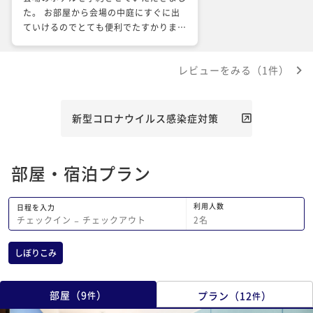
た。 お部屋から会場の中庭にすぐに出
ていけるのでとても便利でたすかりまし
たが、大きなイベントの開催で人手が足
りなかったのかなという印象です。 資
レビューをみる（1件）
源の無駄を省くため、部屋着や歯磨きセ
ットはフロントで各自ピックアップ、部
屋の清掃をリクエスト方式（タオルは毎
日変えてくださる）にされていることに
新型コロナウイルス感染症対策
は大いに賛同いたします。コーヒーや紅
茶も部屋に備え付けられてなかったの
で、コンビニに買いに行きましたが、フ
部屋・宿泊プラン
ロントでお願いすればよかったのでしょ
うか？ しかしながら、宿泊初日には完
全清掃した部屋に入りたかったです。便
利用人数
日程を入力
器が汚れていたのと流れが悪かったこと
2
名
チェックイン
−
チェックアウト
が不満でした。二日目に完全清掃を頼ん
だところ、便器はきれいになったのはよ
しぼりこみ
かったのですが、取れない汚れではなく
掃除が行き届いてなかっただけかと残念
な思いがしました。 また、４人宿泊が
部屋
（
9
）
プラン
（
12
）
件
件
可能なフォースルームだったので、エク