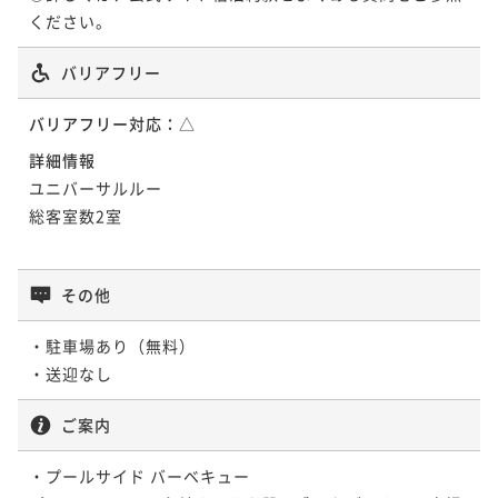
¥30,700~
¥ 28,551 ~
2名
バリアフリー
ポイントアップ
バリアフリー対応：
△
【連泊割引】南国リゾートで自由気ままに滞在（朝食
付）
詳細情報
ユニバーサルルー

朝食付き
現地決済可
事前決済可
IN 15:00 - 21:00 OUT11:00
総客室数2室

ポイント即利用で
最大7％OFF
¥34,360~
¥ 31,954 ~
2名
その他
・駐車場あり（無料）

・送迎なし
ご案内
・プールサイド バーベキュー
