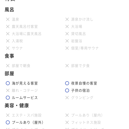
風呂
温泉
源泉かけ流し
露天風呂付客室
大浴場
大浴場に露天風呂
貸切風呂
入湯税
岩盤浴
サウナ
個室/専用サウナ
食事
部屋で朝食
部屋で夕食
部屋
海が見える客室
夜景自慢の客室
離れ・コテージ
子供の宿泊
ルームサービス
グランピング
美容・健康
エステ・スパ施設
プールあり（屋内）
プールあり（屋外）
フィットネス施設