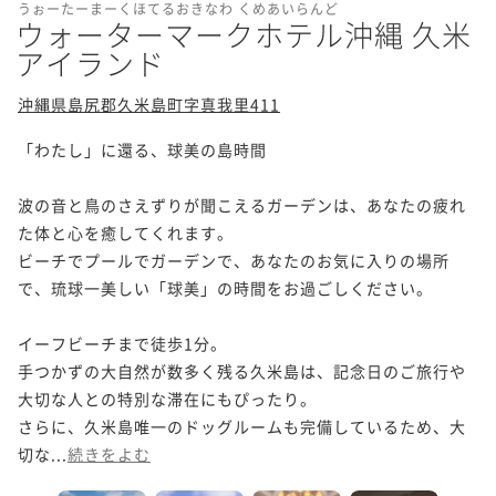
うぉーたーまーくほてるおきなわ くめあいらんど
ウォーターマークホテル沖縄 久米
アイランド
沖縄県島尻郡久米島町字真我里411
「わたし」に還る、球美の島時間

波の音と鳥のさえずりが聞こえるガーデンは、あなたの疲れ
た体と心を癒してくれます。

ビーチでプールでガーデンで、あなたのお気に入りの場所
で、琉球一美しい「球美」の時間をお過ごしください。

イーフビーチまで徒歩1分。

手つかずの大自然が数多く残る久米島は、記念日のご旅行や
大切な人との特別な滞在にもぴったり。

さらに、久米島唯一のドッグルームも完備しているため、大
切な...
続きをよむ