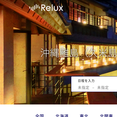
沖縄離島（久米
日程を入力
未指定
−
未指定
全国
北海道
東北
北関東