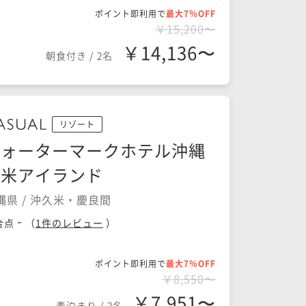
ポイント即利用で
最大7％OFF
￥15,200〜
￥14,136〜
朝食付き
/
2名
リゾート
ウォーターマークホテル沖縄
久米アイランド
縄県 / 沖久米・慶良間
-
合点
（
1
件のレビュー
）
ポイント即利用で
最大7％OFF
￥8,550〜
￥7,951〜
素泊まり
/
2名