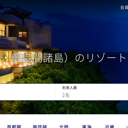
会
島・慶良間諸島）のリゾート
利用人数
2
名
首都圏
甲信越
北陸
東海
近畿