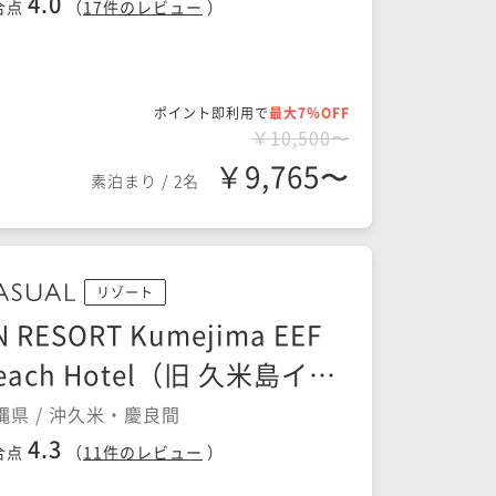
4.0
合点
（
17
件のレビュー
）
ポイント即利用で
最大7％OFF
￥10,500〜
￥9,765〜
素泊まり
/
2名
リゾート
N RESORT Kumejima EEF
each Hotel（旧 久米島イー
フビーチホテル）
縄県 / 沖久米・慶良間
4.3
合点
（
11
件のレビュー
）