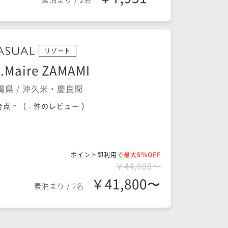
リゾート
t.Maire ZAMAMI
縄県 / 沖久米・慶良間
-
合点
（
- 件のレビュー
）
ポイント即利用で
最大5％OFF
￥44,000〜
￥41,800〜
素泊まり
/
2名