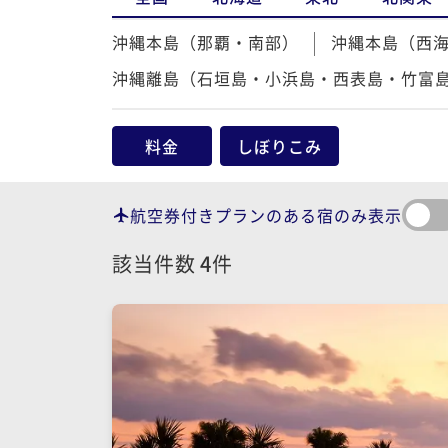
沖縄本島（那覇・南部）
沖縄本島（西
沖縄離島（石垣島・小浜島・西表島・竹富
料金
しぼりこみ
航空券付きプランのある宿のみ表示
該当件数
4
件