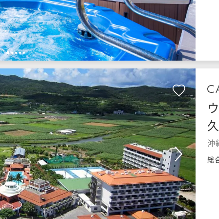
1
2
3
4
5
沖
総