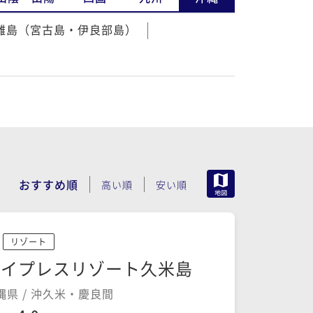
離島（宮古島・伊良部島）
MAP
おすすめ順
高い順
安い順
リゾート
サイプレスリゾート久米島
縄県 / 沖久米・慶良間