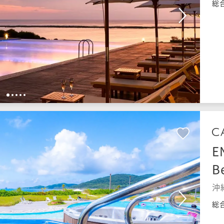
総
1
2
3
4
5
E
B
沖
総