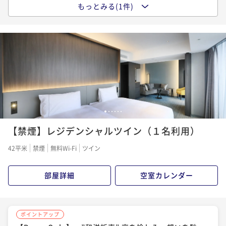
もっとみる(1件)
ポイントアップ
【Breakfast Included】～ほっとする”京都のごは
ん”と、少しお洒落な”京イタリアン”～
朝食付き
事前決済可
IN 14:00 - 29:00 OUT11:00
ポイント即利用で
最大7％OFF
¥42,850~
¥ 39,850 ~
1名
1
2
3
4
5
6
【禁煙】レジデンシャルツイン（１名利用）
42平米
禁煙
無料Wi-Fi
ツイン
部屋詳細
空室カレンダー
ポイントアップ