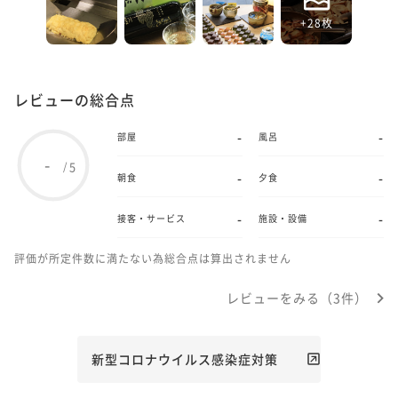
+28枚
レビューの総合点
-
-
部屋
風呂
-
5
/
-
-
朝食
夕食
-
-
接客・サービス
施設・設備
評価が所定件数に満たない為総合点は算出されません
レビューをみる（3件）
新型コロナウイルス感染症対策