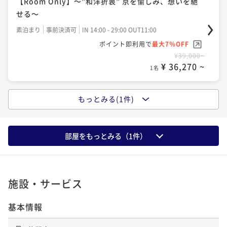
【Room Only】～”和洋折衷” 京を愉しみ、想いを馳
せる～
素泊まり
事前決済可
IN 14:00 - 29:00 OUT11:00
ポイント即利用で
最大7％OFF
¥39,000~
¥ 36,270 ~
1名
もっとみる(1件)
ポイントアップ
【Breakfast Included】～ほっとする”京都のごは
ん”と、少しお洒落な”京イタリアン”～
部屋をもっとみる（
1
件）
朝食付き
事前決済可
IN 14:00 - 29:00 OUT11:00
ポイント即利用で
最大7％OFF
¥42,850~
¥ 39,850 ~
1名
施設・サービス
基本情報