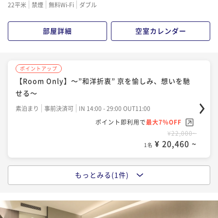
22平米
禁煙
無料Wi-Fi
ダブル
部屋詳細
空室カレンダー
ポイントアップ
【Room Only】～”和洋折衷” 京を愉しみ、想いを馳
せる～
素泊まり
事前決済可
IN 14:00 - 29:00 OUT11:00
ポイント即利用で
最大7％OFF
¥22,000~
¥ 20,460 ~
1名
もっとみる(1件)
ポイントアップ
【Breakfast Included】～ほっとする”京都のごは
ん”と、少しお洒落な”京イタリアン”～
朝食付き
事前決済可
IN 14:00 - 29:00 OUT11:00