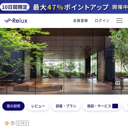
会員登録
ログイン
28
枚
1
2
3
4
5
宿の説明
レビュー
部屋・プラン
施設・サービス
ビジネス