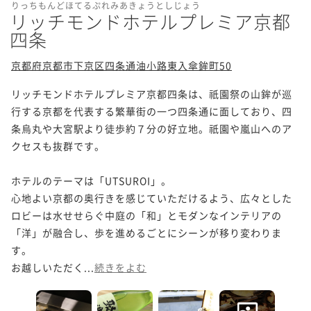
りっちもんどほてるぷれみあきょうとしじょう
リッチモンドホテルプレミア京都
四条
京都府京都市下京区四条通油小路東入傘鉾町50
リッチモンドホテルプレミア京都四条は、祇園祭の山鉾が巡
行する京都を代表する繁華街の一つ四条通に面しており、四
条烏丸や大宮駅より徒歩約７分の好立地。祇園や嵐山へのア
クセスも抜群です。

ホテルのテーマは「UTSUROI」。

心地よい京都の奥行きを感じていただけるよう、広々とした
ロビーは水せせらぐ中庭の「和」とモダンなインテリアの
「洋」が融合し、歩を進めるごとにシーンが移り変わりま
す。

お越しいただく...
続きをよむ