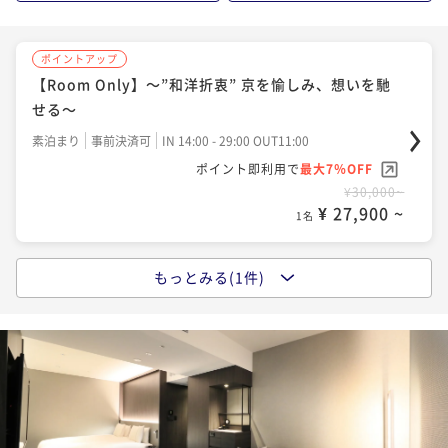
ポイントアップ
【Room Only】～”和洋折衷” 京を愉しみ、想いを馳
せる～
素泊まり
事前決済可
IN 14:00 - 29:00 OUT11:00
ポイント即利用で
最大7％OFF
¥30,000~
¥ 27,900 ~
1名
もっとみる(1件)
ポイントアップ
【Breakfast Included】～ほっとする”京都のごは
ん”と、少しお洒落な”京イタリアン”～
朝食付き
事前決済可
IN 14:00 - 29:00 OUT11:00
ポイント即利用で
最大7％OFF
¥33,850~
¥ 31,480 ~
1名