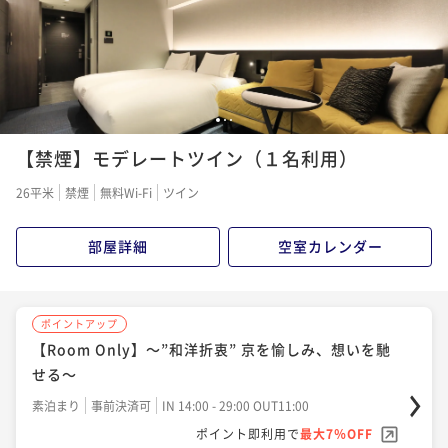
ポイント即利用で
最大7％OFF
¥25,850~
¥ 24,040 ~
1名
1
2
3
【禁煙】モデレートツイン（１名利用）
26平米
禁煙
無料Wi-Fi
ツイン
部屋詳細
空室カレンダー
ポイントアップ
【Room Only】～”和洋折衷” 京を愉しみ、想いを馳
せる～
素泊まり
事前決済可
IN 14:00 - 29:00 OUT11:00
ポイント即利用で
最大7％OFF