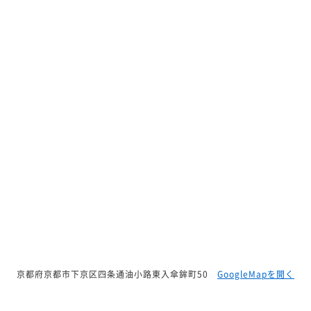
京都府京都市下京区四条通油小路東入傘鉾町50
GoogleMapを開く