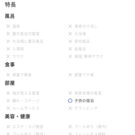
特長
風呂
温泉
源泉かけ流し
露天風呂付客室
大浴場
大浴場に露天風呂
貸切風呂
入湯税
岩盤浴
サウナ
個室/専用サウナ
食事
部屋で朝食
部屋で夕食
部屋
海が見える客室
夜景自慢の客室
離れ・コテージ
子供の宿泊
ルームサービス
グランピング
美容・健康
エステ・スパ施設
プールあり（屋内）
プールあり（屋外）
フィットネス施設