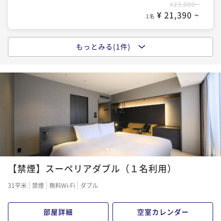
¥23,000~
¥ 21,390 ~
1名
もっとみる(1件)
ポイントアップ
【Breakfast Included】～ほっとする”京都のごは
ん”と、少しお洒落な”京イタリアン”～
朝食付き
事前決済可
IN 14:00 - 29:00 OUT11:00
ポイント即利用で
最大7％OFF
¥26,850~
¥ 24,970 ~
1名
1
2
3
【禁煙】スーペリアダブル（１名利用）
31平米
禁煙
無料Wi-Fi
ダブル
部屋詳細
空室カレンダー