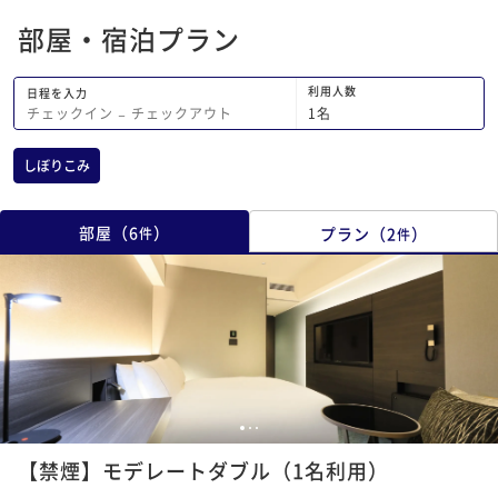
部屋・宿泊プラン
利用人数
日程を入力
1
名
チェックイン
−
チェックアウト
しぼりこみ
部屋
（
6
）
プラン
（
2
）
件
件
1
2
3
【禁煙】モデレートダブル（1名利用）