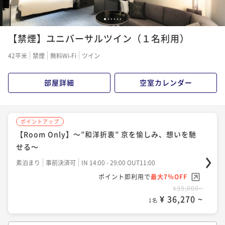
1
2
3
4
5
6
【禁煙】ユニバーサルツイン（１名利用）
42平米
禁煙
無料Wi-Fi
ツイン
部屋詳細
空室カレンダー
ポイントアップ
【Room Only】～”和洋折衷” 京を愉しみ、想いを馳
せる～
素泊まり
事前決済可
IN 14:00 - 29:00 OUT11:00
ポイント即利用で
最大7％OFF
¥39,000~
¥ 36,270 ~
1名