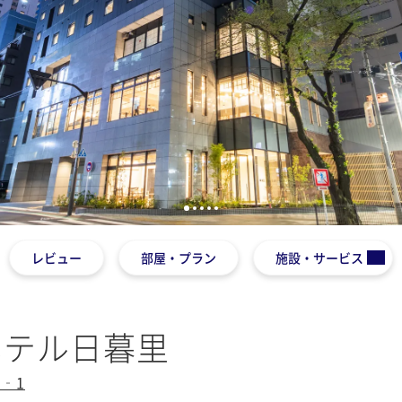
1
2
3
4
5
レビュー
部屋・プラン
施設・サービス
ホテル日暮里
‐1