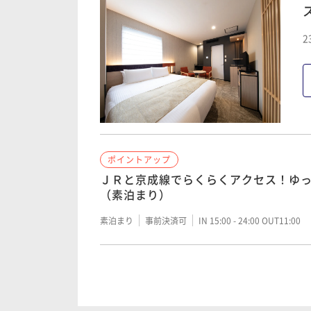
2
ポイントアップ
連泊のお客様限定！清掃不要プラン（
素泊まり
事前決済可
IN 15:00 - 24:00 OUT11:00
ポイントアップ
ポイントアップ
連泊のお客様限定！清掃不要プラン（
ＪＲと京成線でらくらくアクセス！ゆ
朝食付き
事前決済可
IN 15:00 - 24:00 OUT11:00
（素泊まり）
素泊まり
事前決済可
IN 15:00 - 24:00 OUT11:00
ポイントアップ
ＪＲと京成線でらくらくアクセス！ゆ
（朝食ビュッフェ付き）