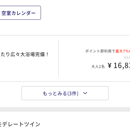
空室カレンダー
ポイント即利用で
最大7％
ったり広々大浴場完備！
¥1
¥ 16,8
大人2名
もっとみる(3件)
ポイント即利用で
最大7％
ったり広々大浴場完備！
¥2
¥ 20,5
大人2名
モデレートツイン