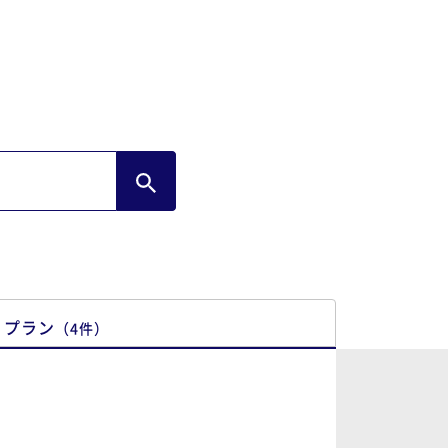
プラン
（
4
件
）