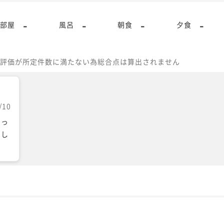
-
-
-
-
部屋
風呂
朝食
夕食
評価が所定件数に満たない為総合点は算出されません
/10
ゆっ
まし
。