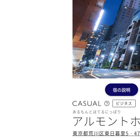
宿の説明
ビジネス
あるもんとほてるにっぽり
アルモント
東京都荒川区東日暮里5‐47