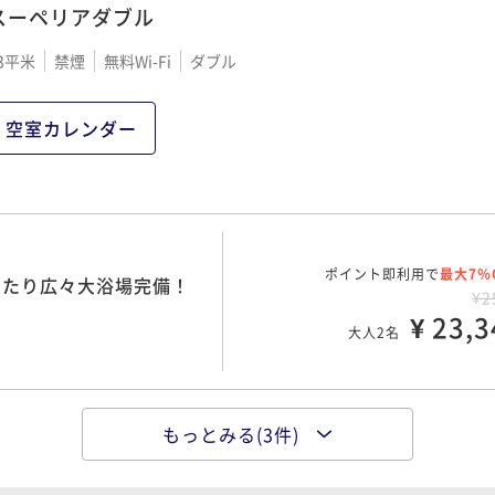
スーペリアダブル
3平米
禁煙
無料Wi-Fi
ダブル
ポイント即利用で
最大7％
素泊まり）
¥5
空室カレンダー
¥ 52,6
大人2名
ポイント即利用で
最大7％
朝食ビュッフェ付き）
¥6
ポイント即利用で
最大7％
ったり広々大浴場完備！
¥ 60,0
¥2
大人2名
¥ 23,3
大人2名
もっとみる(3件)
ポイント即利用で
最大7％
ったり広々大浴場完備！
¥2