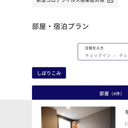
部屋・宿泊プラン
日程を入力
チェックイン
−
チェ
しぼりこみ
部屋
（
4
件
）
1