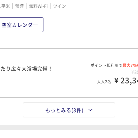
1平米
禁煙
無料Wi-Fi
ツイン
ポイント即利用で
最大7％
素泊まり）
¥3
空室カレンダー
¥ 37,1
大人2名
ポイント即利用で
最大7％
朝食ビュッフェ付き）
¥4
ポイント即利用で
最大7％
ったり広々大浴場完備！
¥ 44,4
¥2
大人2名
¥ 23,3
大人2名
もっとみる(3件)
ポイント即利用で
最大7％
ったり広々大浴場完備！
¥2
¥ 27,0
大人2名