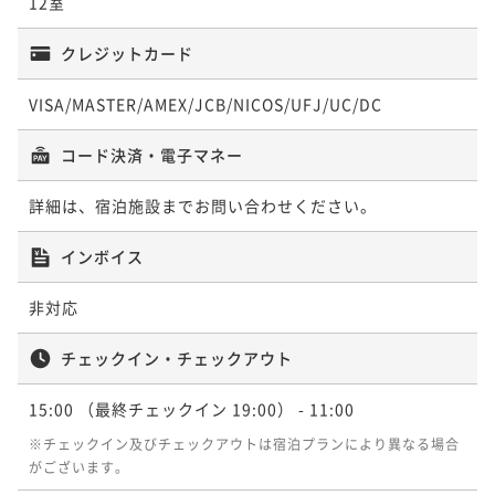
12室
¥66,000~
ポイント即利用で
最大5％OFF
¥ 62,700 ~
2名
¥60,000~
クレジットカード
¥ 57,000 ~
2名
VISA/MASTER/AMEX/JCB/NICOS/UFJ/UC/DC
【伊東花火大会鑑賞×事前決済】屋上ルーフトップバ
ーから花火を満喫！源泉掛け流し◆伊豆の彩り会席◆
【至福の極上ステイ】伊勢海老・鮑・金目鯛を味わう
コード決済・電子マネー
二食付き
事前決済可
IN 15:00 - 19:00 OUT11:00
七彩会席｜全室源泉かけ流し×海一望の贅沢時間
ポイント即利用で
最大5％OFF
詳細は、宿泊施設までお問い合わせください。
二食付き
現地決済可
事前決済可
IN 15:00 - 19:00 OUT11:00
¥83,400~
ポイント即利用で
最大5％OFF
¥ 79,230 ~
2名
インボイス
¥62,000~
¥ 58,900 ~
2名
非対応
チェックイン・チェックアウト
【新設】煌めく海面と星空、波音に包まれる贅沢★屋
上ルーフトップバー ナイトビュー確約「伊豆の彩り会
15:00
（最終チェックイン 19:00）
- 11:00
席」
二食付き
現地決済可
事前決済可
IN 15:00 - 19:00 OUT11:00
※チェックイン及びチェックアウトは宿泊プランにより異なる場合
がございます。
ポイント即利用で
最大5％OFF
¥64,000~