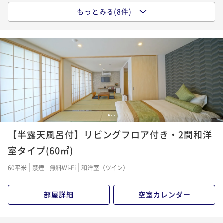
上ルーフトップバー ナイトビュー確約「伊豆の彩り会
旬の山海の幸を堪能～源泉掛け流し温泉～
もっとみる(8件)
【早割20％割引】早期予約限定プラン◆伊豆厳選の海
席」
二食付き
現地決済可
事前決済可
IN 15:00 - 19:00 OUT11:00
二食付き
現地決済可
事前決済可
IN 15:00 - 19:00 OUT11:00
鮮づくし「海の彩り会席」◆自家源泉100％かけ流し
ポイント即利用で
最大5％OFF
ポイント即利用で
最大5％OFF
二食付き
現地決済可
事前決済可
IN 15:00 - 19:00 OUT11:00
¥60,000~
¥52,000~
¥ 57,000 ~
ポイント即利用で
最大5％OFF
2名
¥ 49,400 ~
2名
¥49,600~
¥ 47,120 ~
2名
【伊東花火大会鑑賞×事前決済】屋上ルーフトップバ
【新設】煌めく海面と星空、波音に包まれる贅沢★屋
ーから花火を満喫！源泉掛け流し◆伊豆の彩り会席◆
上ルーフトップバー ナイトビュー確約「海の彩り会
【リピート率No1】「海の彩り会席」海鮮尽くし 旬の
1
2
3
席」
二食付き
事前決済可
IN 15:00 - 19:00 OUT11:00
二食付き
現地決済可
事前決済可
IN 15:00 - 19:00 OUT11:00
お造り三種盛りや金目鯛煮付けなど～源泉掛け流し温
【半露天風呂付】リビングフロア付き・2間和洋
ポイント即利用で
最大5％OFF
ポイント即利用で
最大5％OFF
泉～
二食付き
現地決済可
事前決済可
IN 15:00 - 19:00 OUT11:00
¥79,400~
室タイプ(60㎡)
¥54,000~
¥ 75,430 ~
ポイント即利用で
最大5％OFF
2名
¥ 51,300 ~
2名
60平米
禁煙
無料Wi-Fi
和洋室（ツイン）
¥60,000~
¥ 57,000 ~
2名
部屋詳細
空室カレンダー
【アニバーサリー】苺のケーキ＆スパークリングWの
特典付！ホテルで過ごす記念日～大切な人との思い出
【人気No1】「伊豆の彩り会席」伊豆の贅沢を味わう
に～