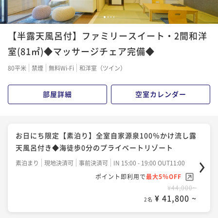
【アニバーサリー】苺のケーキ＆スパークリングWの
【リピート率No1】「海の彩り会席」海鮮尽くし 旬の
1
2
3
4
特典付！ホテルで過ごす記念日～大切な人との思い出
お造り三種盛りや金目鯛煮付けなど～源泉掛け流し温
【半露天風呂付】ファミリースイート・2間和洋
に～
泉～
二食付き
現地決済可
事前決済可
IN 15:00 - 19:00 OUT11:00
二食付き
現地決済可
事前決済可
IN 15:00 - 19:00 OUT11:00
室(81㎡)◆マッサージチェア完備◆
ポイント即利用で
最大5％OFF
ポイント即利用で
最大5％OFF
¥56,000~
80平米
禁煙
無料Wi-Fi
和洋室（ツイン）
¥48,000~
¥ 53,200 ~
2名
¥ 45,600 ~
2名
部屋詳細
空室カレンダー
【至福の極上ステイ】伊勢海老・鮑・金目鯛を味わう
【赤ちゃん旅応援プラン】パパもママも安心してのん
七彩会席｜全室源泉かけ流し×海一望の贅沢時間
びり温泉ステイ☆7大お約束付き☆～源泉掛け流し温泉
お日にち限定【素泊り】全室自家源泉100％かけ流し露
～
二食付き
現地決済可
事前決済可
IN 15:00 - 19:00 OUT11:00
二食付き
現地決済可
事前決済可
IN 15:00 - 19:00 OUT11:00
天風呂付き◆海徒歩0分のプライベートリゾート
ポイント即利用で
最大5％OFF
ポイント即利用で
最大5％OFF
素泊まり
現地決済可
事前決済可
IN 15:00 - 19:00 OUT11:00
¥58,000~
¥49,000~
¥ 55,100 ~
ポイント即利用で
最大5％OFF
2名
¥ 46,550 ~
2名
¥44,000~
¥ 41,800 ~
2名
【新設】煌めく海面と星空、波音に包まれる贅沢★屋
【人気No1】「伊豆の彩り会席」伊豆の贅沢を味わう