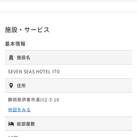
旬の山海の幸を堪能～源泉掛け流し温泉～
¥70,000~
ポイント即利用で
最大5％OFF
¥ 66,500 ~
2名
二食付き
現地決済可
事前決済可
IN 15:00 - 19:00 OUT11:00
¥62,000~
ポイント即利用で
最大5％OFF
¥ 58,900 ~
2名
¥58,000~
施設・サービス
【伊東花火大会鑑賞×事前決済】屋上ルーフトップバ
¥ 55,100 ~
2名
ーから花火を満喫！源泉掛け流し◆伊豆の彩り会席◆
基本情報
【至福の極上ステイ】伊勢海老・鮑・金目鯛を味わう
二食付き
事前決済可
IN 15:00 - 19:00 OUT11:00
七彩会席｜全室源泉かけ流し×海一望の贅沢時間
【アニバーサリー】苺のケーキ＆スパークリングWの
施設名
ポイント即利用で
最大5％OFF
二食付き
現地決済可
事前決済可
IN 15:00 - 19:00 OUT11:00
特典付！ホテルで過ごす記念日～大切な人との思い出
¥87,400~
ポイント即利用で
最大5％OFF
¥ 83,030 ~
に～
SEVEN SEAS HOTEL ITO
2名
二食付き
現地決済可
事前決済可
IN 15:00 - 19:00 OUT11:00
¥64,000~
ポイント即利用で
最大5％OFF
¥ 60,800 ~
2名
住所
¥60,000~
¥ 57,000 ~
2名
静岡県伊東市湯川2-3-10
【新設】煌めく海面と星空、波音に包まれる贅沢★屋
地図をみる
上ルーフトップバー ナイトビュー確約「伊豆の彩り会
【新設】煌めく海面と星空、波音に包まれる贅沢★屋
席」
二食付き
現地決済可
事前決済可
IN 15:00 - 19:00 OUT11:00
総部屋数
上ルーフトップバー ナイトビュー確約「海の彩り会
ポイント即利用で
最大5％OFF
席」
二食付き
現地決済可
事前決済可
IN 15:00 - 19:00 OUT11:00