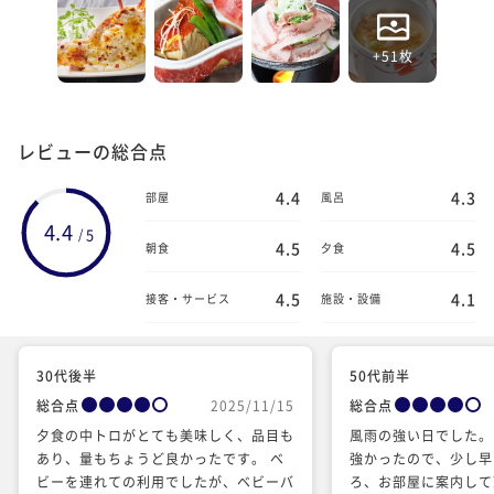
+51枚
レビューの総合点
4.4
4.3
部屋
風呂
4.4
5
/
4.5
4.5
朝食
夕食
4.5
4.1
接客・サービス
施設・設備
30代後半
50代前半
総合点
2025/11/15
総合点
夕食の中トロがとても美味しく、品目も
風雨の強い日でした。
あり、量もちょうど良かったです。 ベ
強かったので、少し早
ビーを連れての利用でしたが、ベビーバ
ろ、お部屋に案内して