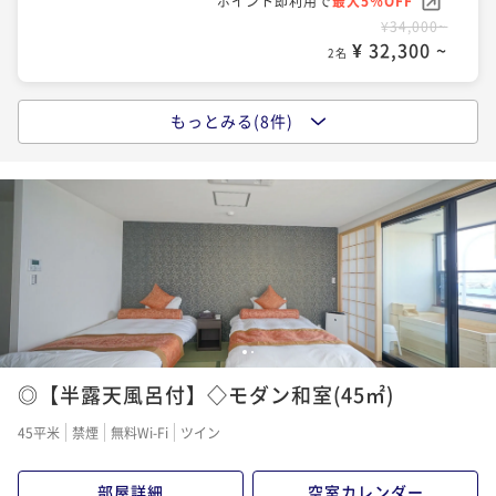
ポイント即利用で
最大5％OFF
¥34,000~
¥ 32,300 ~
2名
もっとみる(8件)
【早割20％割引】早期予約限定プラン◆伊豆厳選の海
鮮づくし「海の彩り会席」◆自家源泉100％かけ流し
二食付き
現地決済可
事前決済可
IN 15:00 - 19:00 OUT11:00
ポイント即利用で
最大5％OFF
¥40,000~
¥ 38,000 ~
2名
【リピート率No1】「海の彩り会席」海鮮尽くし 旬の
1
2
お造り三種盛りや金目鯛煮付けなど～源泉掛け流し温
◎【半露天風呂付】◇モダン和室(45㎡)
泉～
二食付き
現地決済可
事前決済可
IN 15:00 - 19:00 OUT11:00
45平米
禁煙
無料Wi-Fi
ツイン
ポイント即利用で
最大5％OFF
¥50,000~
部屋詳細
空室カレンダー