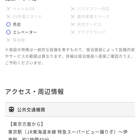
ペットもOK
バリアフリー対応
EV充電スタンド
館内喫煙スペース
売店
託児サービス
エレベーター
クラブラウンジ
宿泊税
※施設の特徴は一般的な設備を表すもので、宿泊施設によって設備内容
やサービスの範囲は異なります。詳細は宿泊施設へ直接ご確認のうえ、
ご予約くださいませ。
アクセス・周辺情報
公共交通機関
【東京方面から】

東京駅（JR東海道本線 特急スーパービュー踊り子）～伊
東駅　約1時間40分
