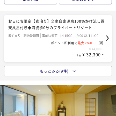
¥ 47,500 ~
2名
【人気No1】「伊豆の彩り会席」伊豆の贅沢を味わう
お日にち限定【素泊り】全室自家源泉100％かけ流し露
旬の山海の幸を堪能～源泉掛け流し温泉～
天風呂付き◆海徒歩0分のプライベートリゾート
二食付き
現地決済可
事前決済可
IN 15:00 - 19:00 OUT11:00
素泊まり
現地決済可
事前決済可
IN 15:00 - 19:00 OUT11:00
ポイント即利用で
最大5％OFF
ポイント即利用で
最大5％OFF
¥54,000~
¥34,000~
¥ 51,300 ~
2名
¥ 32,300 ~
2名
もっとみる(9件)
【新設】煌めく海面と星空、波音に包まれる贅沢★屋
【早割20％割引】早期予約限定プラン◆伊豆厳選の海
上ルーフトップバー ナイトビュー確約「海の彩り会
鮮づくし「海の彩り会席」◆自家源泉100％かけ流し
席」
二食付き
現地決済可
事前決済可
IN 15:00 - 19:00 OUT11:00
二食付き
現地決済可
事前決済可
IN 15:00 - 19:00 OUT11:00
ポイント即利用で
最大5％OFF
ポイント即利用で
最大5％OFF
¥56,000~
¥40,000~
¥ 53,200 ~
2名
¥ 38,000 ~
2名