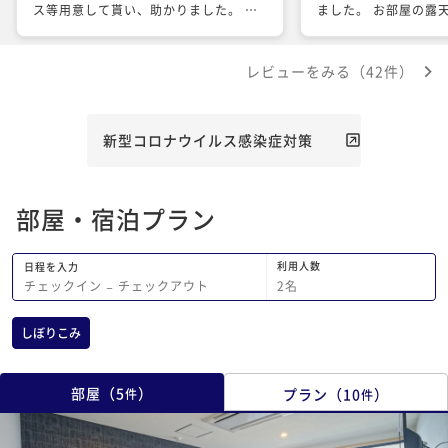
ス等用意して貰い、助かりました。 部
ました。 お部屋の露
屋のお風呂もかけ流しで良かったです
かったです。 食事も
が、シャワーも外で、冬はちょっと寒か
物が少しづつ出て美味
レビューをみる（42件）
ったです。
タッフの皆さんも親切
です。また、お伺い致
新型コロナウイルス感染症対策
部屋・宿泊プラン
利用人数
日程を入力
2
名
チェックイン
−
チェックアウト
しぼりこみ
部屋
（
5
）
プラン
（
10
）
件
件