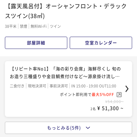
二食付き
現地決済可
事前決済可
IN 15:00 - 19:00 OUT11:00
旬の山海の幸を堪能～源泉掛け流し温泉～
¥58,000~
【露天風呂付】オーシャンフロント・デラック
ポイント即利用で
最大5％OFF
¥ 55,100 ~
2名
二食付き
現地決済可
事前決済可
IN 15:00 - 19:00 OUT11:00
スツイン(38㎡)
¥66,000~
ポイント即利用で
最大5％OFF
¥ 62,700 ~
2名
38平米
禁煙
無料Wi-Fi
ツイン
¥60,000~
【伊東花火大会鑑賞×事前決済】屋上ルーフトップバ
¥ 57,000 ~
2名
ーから花火を満喫！源泉掛け流し◆伊豆の彩り会席◆
部屋詳細
空室カレンダー
【至福の極上ステイ】伊勢海老・鮑・金目鯛を味わう
二食付き
事前決済可
IN 15:00 - 19:00 OUT11:00
七彩会席｜全室源泉かけ流し×海一望の贅沢時間
【アニバーサリー】苺のケーキ＆スパークリングWの
ポイント即利用で
最大5％OFF
二食付き
現地決済可
事前決済可
IN 15:00 - 19:00 OUT11:00
特典付！ホテルで過ごす記念日～大切な人との思い出
¥75,400~
【リピート率No1】「海の彩り会席」海鮮尽くし 旬の
ポイント即利用で
最大5％OFF
¥ 71,630 ~
に～
2名
二食付き
現地決済可
事前決済可
IN 15:00 - 19:00 OUT11:00
お造り三種盛りや金目鯛煮付けなど～源泉掛け流し温
¥68,000~
ポイント即利用で
最大5％OFF
¥ 64,600 ~
泉～
2名
二食付き
現地決済可
事前決済可
IN 15:00 - 19:00 OUT11:00
¥62,000~
ポイント即利用で
最大5％OFF
¥ 58,900 ~
2名
¥54,000~
【新設】煌めく海面と星空、波音に包まれる贅沢★屋
¥ 51,300 ~
2名
上ルーフトップバー ナイトビュー確約「伊豆の彩り会
【新設】煌めく海面と星空、波音に包まれる贅沢★屋
席」
二食付き
現地決済可
事前決済可
IN 15:00 - 19:00 OUT11:00
上ルーフトップバー ナイトビュー確約「海の彩り会
もっとみる(5件)
【人気No1】「伊豆の彩り会席」伊豆の贅沢を味わう
ポイント即利用で
最大5％OFF
席」
二食付き
現地決済可
事前決済可
IN 15:00 - 19:00 OUT11:00