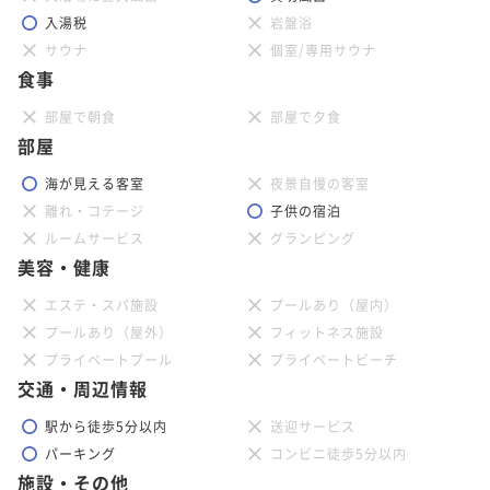
入湯税
岩盤浴
サウナ
個室/専用サウナ
食事
部屋で朝食
部屋で夕食
部屋
海が見える客室
夜景自慢の客室
離れ・コテージ
子供の宿泊
ルームサービス
グランピング
美容・健康
エステ・スパ施設
プールあり（屋内）
プールあり（屋外）
フィットネス施設
プライベートプール
プライベートビーチ
交通・周辺情報
駅から徒歩5分以内
送迎サービス
パーキング
コンビニ徒歩5分以内
施設・その他