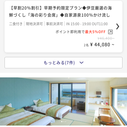
二食付き
現地決済可
事前決済可
IN 15:00 - 19:00 OUT11:00
旬の山海の幸を堪能～源泉掛け流し温泉～
【早割20％割引】早期予約限定プラン◆伊豆厳選の海
ポイント即利用で
最大5％OFF
二食付き
現地決済可
事前決済可
IN 15:00 - 19:00 OUT11:00
鮮づくし「海の彩り会席」◆自家源泉100％かけ流し
¥54,000~
ポイント即利用で
最大5％OFF
¥ 51,300 ~
2名
二食付き
現地決済可
事前決済可
IN 15:00 - 19:00 OUT11:00
¥64,000~
ポイント即利用で
最大5％OFF
¥ 60,800 ~
2名
¥46,400~
【至福の極上ステイ】伊勢海老・鮑・金目鯛を味わう
¥ 44,080 ~
2名
七彩会席｜全室源泉かけ流し×海一望の贅沢時間
【新設】煌めく海面と星空、波音に包まれる贅沢★屋
二食付き
現地決済可
事前決済可
IN 15:00 - 19:00 OUT11:00
上ルーフトップバー ナイトビュー確約「海の彩り会
もっとみる(7件)
【リピート率No1】「海の彩り会席」海鮮尽くし 旬の
ポイント即利用で
最大5％OFF
席」
二食付き
現地決済可
事前決済可
IN 15:00 - 19:00 OUT11:00
お造り三種盛りや金目鯛煮付けなど～源泉掛け流し温
¥57,000~
ポイント即利用で
最大5％OFF
¥ 54,150 ~
泉～
2名
二食付き
現地決済可
事前決済可
IN 15:00 - 19:00 OUT11:00
¥66,000~
ポイント即利用で
最大5％OFF
¥ 62,700 ~
2名
¥56,000~
【新設】煌めく海面と星空、波音に包まれる贅沢★屋
¥ 53,200 ~
2名
上ルーフトップバー ナイトビュー確約「伊豆の彩り会
【アニバーサリー】苺のケーキ＆スパークリングWの
席」
二食付き
現地決済可
事前決済可
IN 15:00 - 19:00 OUT11:00
特典付！ホテルで過ごす記念日～大切な人との思い出
【人気No1】「伊豆の彩り会席」伊豆の贅沢を味わう
1
2
3
ポイント即利用で
最大5％OFF
に～