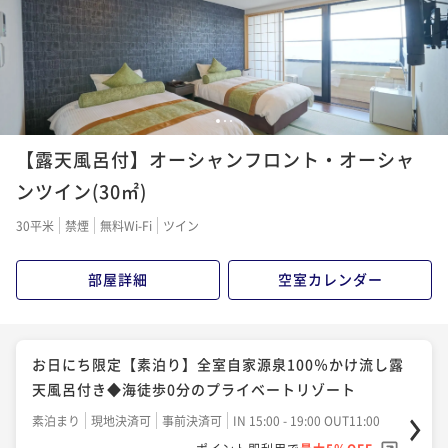
1
2
3
【露天風呂付】オーシャンフロント・オーシャ
ンツイン(30㎡)
30平米
禁煙
無料Wi-Fi
ツイン
部屋詳細
空室カレンダー
お日にち限定【素泊り】全室自家源泉100％かけ流し露
天風呂付き◆海徒歩0分のプライベートリゾート
素泊まり
現地決済可
事前決済可
IN 15:00 - 19:00 OUT11:00