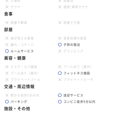
入湯税
岩盤浴
サウナ
個室/専用サウナ
食事
部屋で朝食
部屋で夕食
部屋
海が見える客室
夜景自慢の客室
離れ・コテージ
子供の宿泊
ルームサービス
グランピング
美容・健康
エステ・スパ施設
プールあり（屋内）
プールあり（屋外）
フィットネス施設
プライベートプール
プライベートビーチ
交通・周辺情報
駅から徒歩5分以内
送迎サービス
パーキング
コンビニ徒歩5分以内
施設・その他