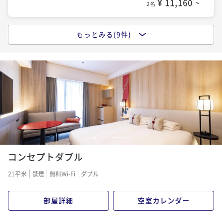
¥ 11,160 ~
2名
もっとみる(9件)
ポイントアップ
【30日前の予約でお得にステイ】早期割引30(素泊ま
り)
素泊まり
現地決済可
事前決済可
IN 14:00 - 23:30 OUT11:00
ポイント即利用で
最大7％OFF
¥12,240~
¥ 11,383 ~
2名
1
2
3
4
5
6
7
8
9
10
11
12
ポイントアップ
コンセプトダブル
【90日前の予約でお得にステイ】早期割引90(素泊ま
り)
21平米
禁煙
無料Wi-Fi
ダブル
素泊まり
現地決済可
事前決済可
IN 14:00 - 23:30 OUT11:00
ポイント即利用で
最大7％OFF
部屋詳細
空室カレンダー
¥17,640~
¥ 16,405 ~
2名