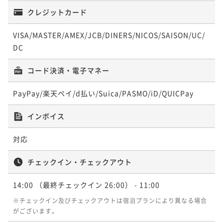
¥ 24,161 ~
2名
クレジットカード
ポイントアップ
VISA/MASTER/AMEX/JCB/DINERS/NICOS/SAISON/UC/
ポイントアップ
【60日前の予約でお得にステイ】早期割引60(朝食付)
【60日前の予約でお得にステイ】早期割引60(素泊ま
DC
朝食付き
現地決済可
事前決済可
IN 14:00 - 23:30 OUT11:00
り)
ポイント即利用で
最大7％OFF
コード決済・電子マネー
素泊まり
現地決済可
事前決済可
IN 14:00 - 23:30 OUT11:00
¥33,480~
¥ 31,136 ~
ポイント即利用で
最大7％OFF
2名
PayPay/楽天ペイ/d払い/Suica/PASMO/iD/QUICPay
¥26,880~
¥ 24,998 ~
2名
インボイス
ポイントアップ
【イチオシプラン】オールデイダイニング「風花」夕
対応
ポイントアップ
朝食付
【レギュラーレート】朝食付
チェックイン・チェックアウト
二食付き
現地決済可
事前決済可
IN 14:00 - 17:00 OUT11:00
朝食付き
現地決済可
事前決済可
IN 14:00 - 26:00 OUT11:00
ポイント即利用で
最大7％OFF
14:00
（最終チェックイン 26:00）
- 11:00
ポイント即利用で
最大7％OFF
¥47,000~
¥ 43,710 ~
¥27,000~
2名
※チェックイン及びチェックアウトは宿泊プランにより異なる場合
¥ 25,110 ~
2名
がございます。