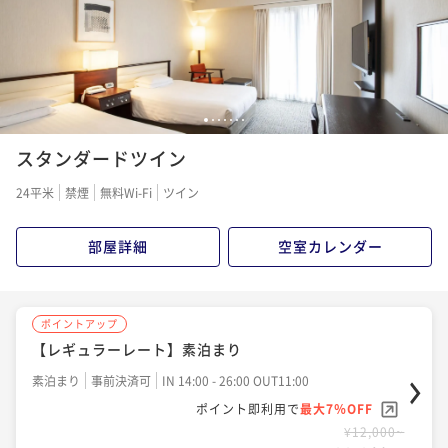
1
2
3
4
5
6
7
スタンダードツイン
24平米
禁煙
無料Wi-Fi
ツイン
部屋詳細
空室カレンダー
ポイントアップ
【レギュラーレート】素泊まり
素泊まり
事前決済可
IN 14:00 - 26:00 OUT11:00
ポイント即利用で
最大7％OFF
¥12,000~