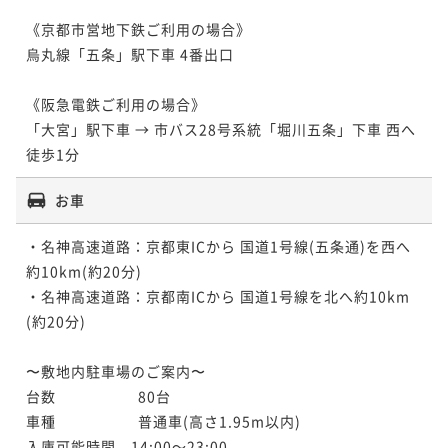
《京都市営地下鉄ご利用の場合》

烏丸線「五条」駅下車 4番出口

《阪急電鉄ご利用の場合》

「大宮」駅下車 → 市バス28号系統「堀川五条」下車 西へ
徒歩1分
お車
・名神高速道路：京都東ICから 国道1号線(五条通)を西へ
約10km(約20分)

・名神高速道路：京都南ICから 国道1号線を北へ約10km
(約20分)

〜敷地内駐車場のご案内〜

台数	　　　　 80台

車種	　　　　 普通車(高さ1.95m以内)

入庫可能時間　14:00～23:00
