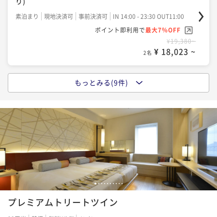
り)
朝食付き
現地決済可
事前決済可
IN 14:00 - 23:30 OUT11:00
ポイント即利用で
最大7％OFF
ポイント即利用で
最大7％OFF
素泊まり
現地決済可
事前決済可
IN 14:00 - 23:30 OUT11:00
ポイント即利用で
最大7％OFF
¥27,600~
¥38,600~
¥ 25,668 ~
ポイント即利用で
最大7％OFF
¥22,920~
¥ 35,898 ~
2名
2名
¥ 21,315 ~
¥19,380~
2名
¥ 18,023 ~
2名
ポイントアップ
ポイントアップ
【60日前の予約でお得にステイ】早期割引60(朝食付)
もっとみる(9件)
ポイントアップ
【レギュラーレート】朝食付
朝食付き
現地決済可
事前決済可
IN 14:00 - 23:30 OUT11:00
【レギュラーレート】素泊まり
朝食付き
現地決済可
事前決済可
IN 14:00 - 26:00 OUT11:00
ポイント即利用で
最大7％OFF
素泊まり
事前決済可
IN 14:00 - 26:00 OUT11:00
ポイント即利用で
最大7％OFF
¥30,600~
¥ 28,458 ~
ポイント即利用で
最大7％OFF
¥23,400~
2名
¥ 21,762 ~
¥20,400~
2名
¥ 18,972 ~
2名
ポイントアップ
ポイントアップ
【イチオシプラン】オールデイダイニング「風花」夕
ポイントアップ
【60日前の予約でお得にステイ】早期割引60(素泊ま
朝食付
1
2
3
4
5
6
7
8
9
10
【90日前の予約でお得にステイ】早期割引90(素泊ま
り)
二食付き
現地決済可
事前決済可
IN 14:00 - 17:00 OUT11:00
プレミアムトリートツイン
り)
素泊まり
現地決済可
事前決済可
IN 14:00 - 23:30 OUT11:00
ポイント即利用で
最大7％OFF