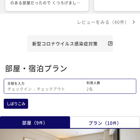
のある部屋だったので くつろげました
お風呂も大きくてよかったです たん熊
北店の朝食も 全て美味しくて満足でし
レビューをみる（40件）
た
新型コロナウイルス感染症対策
部屋・宿泊プラン
利用人数
日程を入力
2
名
チェックイン
−
チェックアウト
しぼりこみ
部屋
（
9
）
プラン
（
10
）
件
件