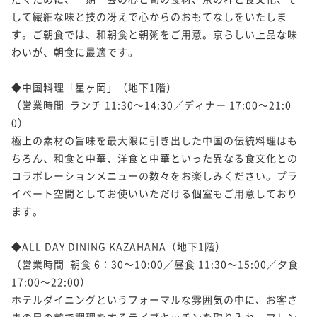
して繊細な味と技の冴えで心からのおもてなしをいたしま
す。ご朝食では、和朝食と朝粥をご用意。京らしい上品な味
わいが、朝食に最適です。

◆中国料理「星ヶ岡」（地下1階）

（営業時間  ランチ 11:30～14:30／ディナー 17:00～21:0
0）

極上の素材の旨味を最大限に引き出した中国の伝統料理はも
ちろん、和食と中華、洋食と中華といった異なる食文化との
コラボレーションメニューの数々をお楽しみください。プラ
イベート空間としてお使いいただける個室もご用意しており
ます。

◆ALL DAY DINING KAZAHANA（地下1階）

（営業時間  朝食 6：30～10:00／昼食 11:30～15:00／夕食 
17:00～22:00）

ホテルダイニングというフォーマルな雰囲気の中に、お客さ
まの目の前で調理をするライブキッチンを取り入れ、フレン