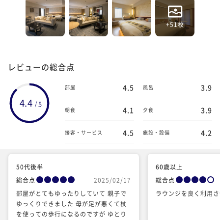
+51枚
レビューの総合点
4.5
3.9
部屋
風呂
4.4
5
/
4.1
3.9
朝食
夕食
4.5
4.2
接客・サービス
施設・設備
50代後半
60歳以上
総合点
2025/02/17
総合点
部屋がとてもゆったりしていて 親子で
ラウンジを良く利用さ
ゆっくりできました 母が足が悪くて杖
を使っての歩行になるのですが ゆとり