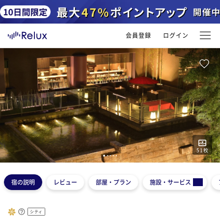
会員登録
ログイン
51
枚
1
2
3
4
5
宿の説明
レビュー
部屋・プラン
施設・サービス
シティ