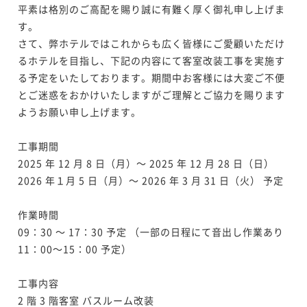
【イチオシプラン】中国料理「星ヶ岡」夕朝食付
平素は格別のご高配を賜り誠に有難く厚く御礼申し上げま
二食付き
現地決済可
事前決済可
IN 14:00 - 17:00 OUT11:00
す。

さて、弊ホテルではこれからも広く皆様にご愛顧いただけ
ポイント即利用で
最大7％OFF
¥47,000~
るホテルを目指し、下記の内容にて客室改装工事を実施す
¥ 43,710 ~
2名
る予定をいたしております。期間中お客様には大変ご不便
とご迷惑をおかけいたしますがご理解とご協力を賜ります
ようお願い申し上げます。

ポイントアップ
【イチオシプラン】オールデイダイニング「風花」夕
工事期間

朝食付
2025 年 12 月 8 日（月）～ 2025 年 12 月 28 日（日）

二食付き
現地決済可
事前決済可
IN 14:00 - 17:00 OUT11:00
2026 年１月 5 日（月）～ 2026 年 3 月 31 日（火） 予定

ポイント即利用で
最大7％OFF
¥47,000~
作業時間

¥ 43,710 ~
2名
09：30 ～ 17：30 予定 （一部の日程にて音出し作業あり 
11：00～15：00 予定）

工事内容

2 階 3 階客室 バスルーム改装
