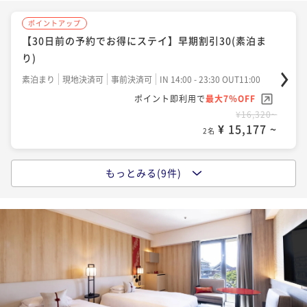
ポイントアップ
【30日前の予約でお得にステイ】早期割引30(素泊ま
ポイントアップ
り)
【レギュラーレート】朝食付
素泊まり
現地決済可
事前決済可
IN 14:00 - 23:30 OUT11:00
朝食付き
現地決済可
事前決済可
IN 14:00 - 26:00 OUT11:00
ポイント即利用で
最大7％OFF
ポイント即利用で
最大7％OFF
¥16,320~
¥18,600~
¥ 15,177 ~
¥ 17,298 ~
2名
2名
もっとみる(9件)
ポイントアップ
ポイントアップ
【レギュラーレート】素泊まり
【30日前の予約でお得にステイ】早期割引30(朝食付)
素泊まり
事前決済可
IN 14:00 - 26:00 OUT11:00
朝食付き
現地決済可
事前決済可
IN 14:00 - 23:30 OUT11:00
ポイント即利用で
最大7％OFF
ポイント即利用で
最大7％OFF
¥19,200~
¥18,840~
¥ 17,856 ~
¥ 17,521 ~
2名
2名