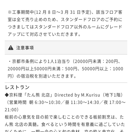
※工事期間中(12 月 8 日～3 月 31 日予定)、該当フロア客
室は全て売り止めのため、スタンダードフロアのご予約に
つきましてはスタンダードフロア以外のルームにグレード
注意事項
・京都市条例により1人1泊当り（20000円未満：200円、
20000円以上50000円未満：500円、50000円以上：1000
レストラン
◆京料理「たん熊 北店」Directed by M.Kurisu（地下1階）

（営業時間  朝 6:30～10:30／昼 11:30～14:30／夜 17:00～
21:00）

板前の心意気を目の前で楽しむことのできる板前割烹は、た
ん熊 北店の真髄。食べるという時間を有意義に過ごしていた
だくために、一期一会の心と旬の食材、京の粋と食文化、そ