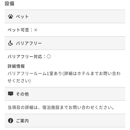
設備
ポイントアップ
ポイントアップ
【イチオシプラン】中国料理「星ヶ岡」夕朝食付
ペット
【90日前の予約でお得にステイ】早期割引90(朝食付)
二食付き
現地決済可
事前決済可
IN 14:00 - 17:00 OUT11:00
朝食付き
現地決済可
事前決済可
IN 14:00 - 23:30 OUT11:00
ポイント即利用で
最大7％OFF
ペット可否：
×
ポイント即利用で
最大7％OFF
¥47,000~
¥ 43,710 ~
¥30,120~
バリアフリー
2名
¥ 28,011 ~
2名
バリアフリー対応：
◯
詳細情報
ポイントアップ
バリアフリールーム1室あり(詳細はホテルまでお問い合わ
【60日前の予約でお得にステイ】早期割引60(朝食付)
せください)
朝食付き
現地決済可
事前決済可
IN 14:00 - 23:30 OUT11:00
ポイント即利用で
最大7％OFF
その他
¥33,480~
¥ 31,136 ~
2名
当項目の詳細は、宿泊施設までお問い合わせください。
ご案内
ポイントアップ