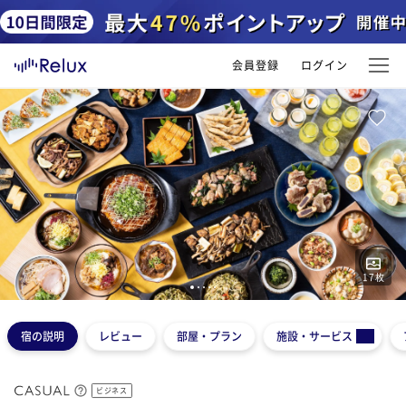
会員登録
ログイン
17
枚
1
2
3
4
5
宿の説明
レビュー
部屋・プラン
施設・サービス
ビジネス