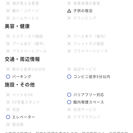
海が見える客室
夜景自慢の客室
離れ・コテージ
子供の宿泊
ルームサービス
グランピング
美容・健康
エステ・スパ施設
プールあり（屋内）
プールあり（屋外）
フィットネス施設
プライベートプール
プライベートビーチ
交通・周辺情報
駅から徒歩5分以内
送迎サービス
パーキング
コンビニ徒歩5分以内
施設・その他
ペットもOK
バリアフリー対応
EV充電スタンド
館内喫煙スペース
売店
託児サービス
エレベーター
クラブラウンジ
宿泊税