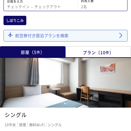
利用人数
日程を入力
2
名
チェックイン
−
チェックアウト
しぼりこみ
航空券付き宿泊プランを検索
部屋
（
5
）
プラン
（
10
）
件
件
1
2
シングル
19平米
禁煙
無料Wi-Fi
シングル