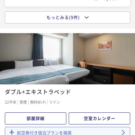
朝食付き
現地決済可
事前決済可
IN 14:00 - 24:00 OUT11:00
ポイント即利用で
最大5％OFF
もっとみる(9件)
ポイントアップ
¥10,200~
ポイントアップ☆素泊りプラン
¥ 9,690 ~
2名
素泊まり
現地決済可
事前決済可
IN 14:00 - 22:00 OUT11:00
ポイント即利用で
最大13％OFF
ポイントアップ
¥9,350~
ポイントアップ☆朝食付プラン
¥ 8,134 ~
2名
朝食付き
現地決済可
事前決済可
IN 14:00 - 22:00 OUT11:00
ポイント即利用で
最大13％OFF
QUOカード1000円付 ☆素泊りプラン
¥11,450~
1
2
¥ 9,961 ~
2名
素泊まり
現地決済可
事前決済可
IN 14:00 - 24:00 OUT11:00
ダブル+エキストラベッド
ポイント即利用で
最大5％OFF
22平米
禁煙
無料Wi-Fi
ツイン
¥9,600~
QUOカード3000円付 ☆素泊りプラン
¥ 9,120 ~
2名
素泊まり
現地決済可
事前決済可
IN 14:00 - 24:00 OUT11:00
部屋詳細
空室カレンダー
ポイント即利用で
最大5％OFF
QUOカード2000円付 ☆素泊りプラン
航空券付き宿泊プランを検索
¥10,800~