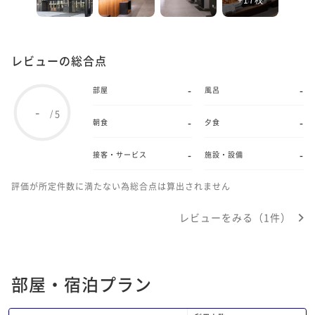
レビューの総合点
-
-
部屋
風呂
-
5
/
-
-
朝食
夕食
-
-
接客・サービス
施設・設備
評価が所定件数に満たない為総合点は算出されません
レビューをみる（1件）
部屋・宿泊プラン