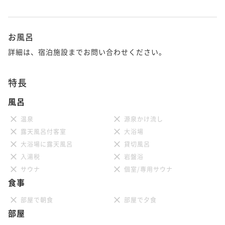
お風呂
詳細は、宿泊施設までお問い合わせください。
特長
風呂
温泉
源泉かけ流し
露天風呂付客室
大浴場
大浴場に露天風呂
貸切風呂
入湯税
岩盤浴
サウナ
個室/専用サウナ
食事
部屋で朝食
部屋で夕食
部屋