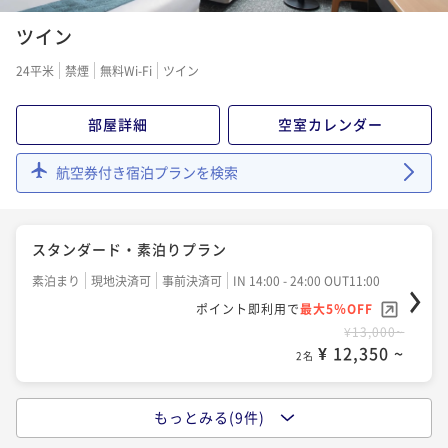
¥ 10,918 ~
2名
素泊まり
現地決済可
事前決済可
IN 14:00 - 24:00 OUT11:00
朝食付き
現地決済可
事前決済可
IN 14:00 - 24:00 OUT11:00
ツイン
ポイント即利用で
最大5％OFF
ポイント即利用で
最大5％OFF
24平米
禁煙
無料Wi-Fi
ツイン
¥11,600~
¥14,000~
QUOカード3000円付 ☆素泊りプラン
¥ 11,020 ~
¥ 13,300 ~
2名
2名
素泊まり
現地決済可
事前決済可
IN 14:00 - 24:00 OUT11:00
部屋詳細
空室カレンダー
ポイント即利用で
最大5％OFF
QUOカード2000円付 ☆素泊りプラン
航空券付き宿泊プランを検索
¥11,800~
¥ 11,210 ~
2名
素泊まり
現地決済可
事前決済可
IN 14:00 - 24:00 OUT11:00
ポイント即利用で
最大5％OFF
スタンダード・素泊りプラン
¥12,700~
QUOカード1000円付 ☆朝食付プラン
¥ 12,065 ~
2名
素泊まり
現地決済可
事前決済可
IN 14:00 - 24:00 OUT11:00
朝食付き
現地決済可
事前決済可
IN 14:00 - 24:00 OUT11:00
ポイント即利用で
最大5％OFF
ポイント即利用で
最大5％OFF
¥13,000~
スタンダード・朝食付
¥ 12,350 ~
¥12,800~
2名
¥ 12,160 ~
2名
朝食付き
現地決済可
事前決済可
IN 14:00 - 24:00 OUT11:00
ポイント即利用で
最大5％OFF
もっとみる(9件)
ポイントアップ
¥13,200~
ポイントアップ☆素泊りプラン
QUOカード2000円付 ☆朝食付プラン