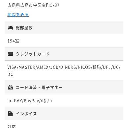
QUOカード3000円付 ☆素泊りプラン
¥ 16,150 ~
2名
広島県広島市中区宝町5-37
素泊まり
現地決済可
事前決済可
IN 14:00 - 24:00 OUT11:00
地図をみる
スタンダード・朝食付
ポイント即利用で
最大5％OFF
¥16,800~
朝食付き
現地決済可
事前決済可
IN 14:00 - 24:00 OUT11:00
総部屋数
¥ 15,960 ~
2名
ポイント即利用で
最大5％OFF
194室
¥23,200~
¥ 22,040 ~
2名
QUOカード1000円付 ☆朝食付プラン
クレジットカード
朝食付き
現地決済可
事前決済可
IN 14:00 - 24:00 OUT11:00
VISA/MASTER/AMEX/JCB/DINERS/NICOS/銀聯/UFJ/UC/
ポイント即利用で
最大5％OFF
DC
¥17,800~
¥ 16,910 ~
2名
コード決済・電子マネー
au PAY/PayPay/d払い
QUOカード2000円付 ☆朝食付プラン
朝食付き
現地決済可
事前決済可
IN 14:00 - 24:00 OUT11:00
インボイス
ポイント即利用で
最大5％OFF
¥18,900~
対応