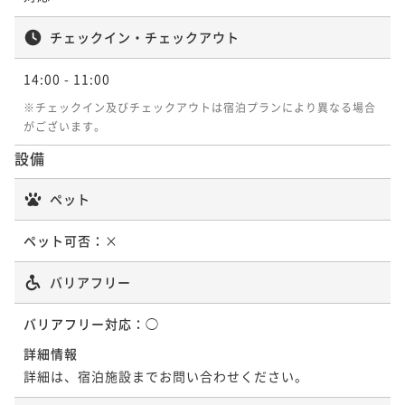
¥ 17,955 ~
2名
チェックイン・チェックアウト
QUOカード3000円付 ☆朝食付プラン
14:00
- 11:00
朝食付き
現地決済可
事前決済可
IN 14:00 - 24:00 OUT11:00
※チェックイン及びチェックアウトは宿泊プランにより異なる場合
がございます。
ポイント即利用で
最大5％OFF
¥20,000~
設備
¥ 19,000 ~
2名
ペット
ペット可否：
×
バリアフリー
バリアフリー対応：
◯
詳細情報
詳細は、宿泊施設までお問い合わせください。