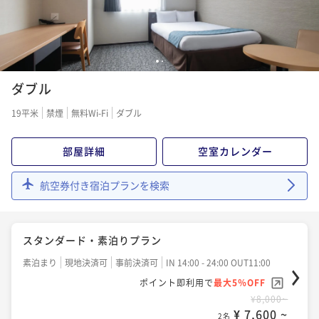
¥ 7,177 ~
2名
QUOカード1000円付 ☆素泊りプラン
1
2
素泊まり
現地決済可
事前決済可
IN 14:00 - 24:00 OUT11:00
ダブル
ポイント即利用で
最大5％OFF
19平米
禁煙
無料Wi-Fi
ダブル
¥8,600~
¥ 8,170 ~
2名
部屋詳細
空室カレンダー
QUOカード2000円付 ☆素泊りプラン
航空券付き宿泊プランを検索
素泊まり
現地決済可
事前決済可
IN 14:00 - 24:00 OUT11:00
ポイント即利用で
最大5％OFF
スタンダード・素泊りプラン
¥9,700~
¥ 9,215 ~
2名
素泊まり
現地決済可
事前決済可
IN 14:00 - 24:00 OUT11:00
ポイント即利用で
最大5％OFF
¥8,000~
スタンダード・朝食付
¥ 7,600 ~
2名