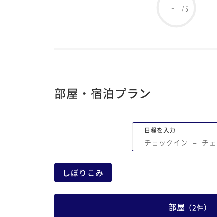
-
5
/
部屋・宿泊プラン
日程を入力
チェックイン
−
チェ
しぼりこみ
部屋
（
2
件
）