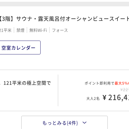
¥ 218,1
大人2名
【3階】サウナ・露天風呂付オーシャンビュースイー
朝の余白と120平米の極
21平米
禁煙
無料Wi-Fi
フォース
ポイント即利用で
最大5％
¥26
¥ 250,4
大人2名
空室カレンダー
上フレンチと朝の美食。
ポイント即利用で
最大5％
¥27
。121平米の極上空間で
ポイント即利用で
¥ 264,1
最大5％
大人2名
¥22
¥ 216,4
大人2名
シャンパン。121平米の
ポイント即利用で
最大5％
¥27
もっとみる(4件)
極上空間で迎える鎌倉の穏
ポイント即利用で
¥ 264,1
最大5％
大人2名