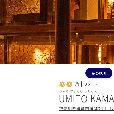
宿の説明
リゾート
うみと かまくら こしごえ
UMITO KAM
神奈川県鎌倉市腰越3丁目12-