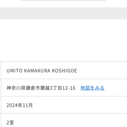
¥24
¥ 230,2
大人2名
朝の余白と120平米の極
ポイント即利用で
最大5％
¥27
¥ 262,3
大人2名
UMITO KAMAKURA KOSHIGOE
上フレンチと朝の美食。
ポイント即利用で
最大5％
¥29
神奈川県鎌倉市腰越3丁目12-16
地図をみる
¥ 276,2
大人2名
2024年11月
シャンパン。121平米の
ポイント即利用で
最大5％
2室
¥29