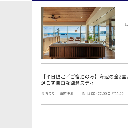
1
【平日限定／ご宿泊のみ】海辺の全2室
過ごす自由な鎌倉スティ
素泊まり
事前決済可
IN 15:00 - 22:00 OUT11:00
【朝食付】海辺の全2室。121平米の
やかな朝と美食