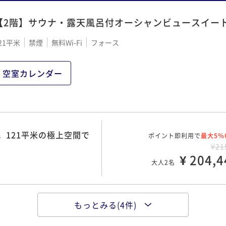
【2階】サウナ・露天風呂付オーシャンビュースイー
21平米
禁煙
無料Wi-Fi
フォース
空室カレンダー
。121平米の極上空間で
ポイント即利用で
最大5％
¥21
¥ 204,4
大人2名
もっとみる(4件)
極上空間で迎える鎌倉の穏
ポイント即利用で
最大5％
¥22