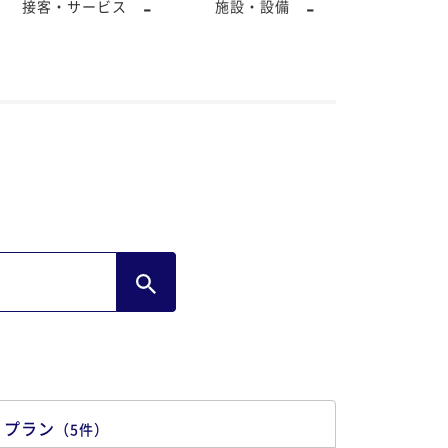
-
-
接客・サービス
施設・設備
プラン
（
5
件
）