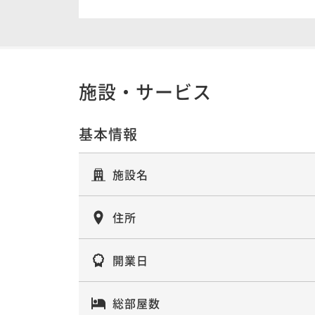
やかな朝と美食
二食付き
事前決済可
IN 15:00 - 18:00 OUT11:00
朝食付き
事前決済可
IN 15:00 - 22:00 OUT11:00
施設・サービス
【夕食付】海辺で味わう極上フレンチ。
上空間を愉しむ大人の休日
基本情報
夕食付き
事前決済可
IN 15:00 - 18:00 OUT11:00
施設名
【夕朝食付】海辺のグランメゾンで極
五感で味わうオーベルジュ
住所
二食付き
事前決済可
IN 15:00 - 18:00 OUT11:00
開業日
【記念日／夕朝食付】特製ケーキ＆乾杯
総部屋数
極上空間で祝う特別な一日