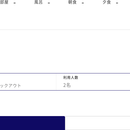
-
-
-
-
部屋
風呂
朝食
夕食
利用人数
2
名
ックアウト