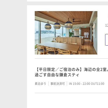
朝食付き
事前決済可
IN 15:00 - 22:00 OUT11:00
【夕食付】海辺で味わう極上フレンチ。
1
上空間を愉しむ大人の休日
夕食付き
事前決済可
IN 15:00 - 18:00 OUT11:00
【夕朝食付】海辺のグランメゾンで極
五感で味わうオーベルジュ
【平日限定／ご宿泊のみ】海辺の全2室
過ごす自由な鎌倉スティ
二食付き
事前決済可
IN 15:00 - 18:00 OUT11:00
素泊まり
事前決済可
IN 15:00 - 22:00 OUT11:00
【記念日／夕朝食付】特製ケーキ＆乾杯
極上空間で祝う特別な一日
【朝食付】海辺の全2室。121平米の