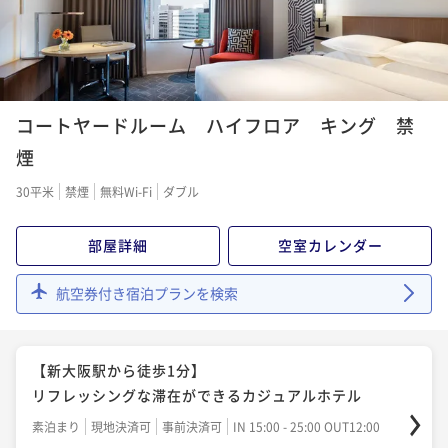
3 ｄａｙｓ ｓｔａｙ ～連泊ステイ～
素泊まり
現地決済可
事前決済可
IN 15:00 - 25:00 OUT12:00
コートヤードルーム ハイフロア キング 禁
¥ 62,920 ~
2名
煙
3,146P 獲得
（
還元率5%
）
30平米
禁煙
無料Wi-Fi
ダブル
3 days stay ～ ～連泊ステイ～ (朝食付)
部屋詳細
空室カレンダー
朝食付き
現地決済可
事前決済可
IN 15:00 - 25:00 OUT12:00
¥ 89,778 ~
2名
航空券付き宿泊プランを検索
4,489P 獲得
（
還元率5%
）
【新大阪駅から徒歩1分】
リフレッシングな滞在ができるカジュアルホテル
素泊まり
現地決済可
事前決済可
IN 15:00 - 25:00 OUT12:00