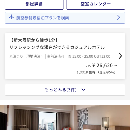
部屋詳細
空室カレンダー
朝食付き
現地決済可
事前決済可
IN 15:00 - 25:00 OUT12:00
¥ 93,048 ~
2名
航空券付き宿泊プランを検索
4,653P 獲得
（
還元率5%
）
【新大阪駅から徒歩1分】
リフレッシングな滞在ができるカジュアルホテル
素泊まり
現地決済可
事前決済可
IN 15:00 - 25:00 OUT12:00
¥ 26,620 ~
2名
1,331P 獲得
（
還元率5%
）
もっとみる(3件)
【新大阪駅から徒歩1分】
リフレッシングな滞在ができるカジュアルホテル
朝食付き
現地決済可
事前決済可
IN 15:00 - 25:00 OUT12:00
¥ 34,462 ~
2名
1,724P 獲得
（
還元率5%
）