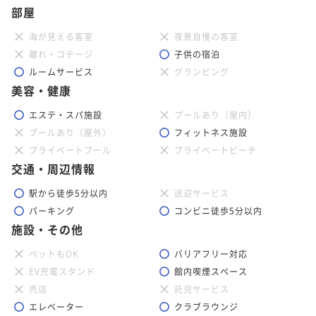
部屋
海が見える客室
夜景自慢の客室
離れ・コテージ
子供の宿泊
ルームサービス
グランピング
美容・健康
エステ・スパ施設
プールあり（屋内）
プールあり（屋外）
フィットネス施設
プライベートプール
プライベートビーチ
交通・周辺情報
駅から徒歩5分以内
送迎サービス
パーキング
コンビニ徒歩5分以内
施設・その他
ペットもOK
バリアフリー対応
EV充電スタンド
館内喫煙スペース
売店
託児サービス
エレベーター
クラブラウンジ