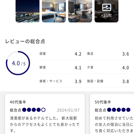
+51枚
レビューの総合点
4.2
3.6
部屋
風呂
4.0
5
/
4.1
4.0
朝食
夕食
3.9
3.8
接客・サービス
施設・設備
40代後半
50代後半
総合点
2024/01/07
総合点
清潔感があるホテルでした。 新大阪駅
初めて利用させていた
からのアクセスもよくとても良かったで
の友人の宿泊に当日に
す。
ち良く対応いただきま