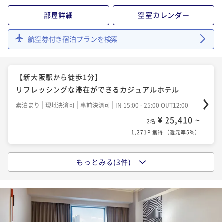
部屋詳細
空室カレンダー
3 days stay ～ ～連泊ステイ～ (朝食付)
朝食付き
現地決済可
事前決済可
IN 15:00 - 25:00 OUT12:00
航空券付き宿泊プランを検索
¥ 89,778 ~
2名
4,489P 獲得
（
還元率5%
）
【新大阪駅から徒歩1分】
リフレッシングな滞在ができるカジュアルホテル
素泊まり
現地決済可
事前決済可
IN 15:00 - 25:00 OUT12:00
¥ 25,410 ~
2名
1,271P 獲得
（
還元率5%
）
もっとみる(3件)
【新大阪駅から徒歩1分】
リフレッシングな滞在ができるカジュアルホテル
朝食付き
現地決済可
事前決済可
IN 15:00 - 25:00 OUT12:00
¥ 33,252 ~
2名
1,663P 獲得
（
還元率5%
）