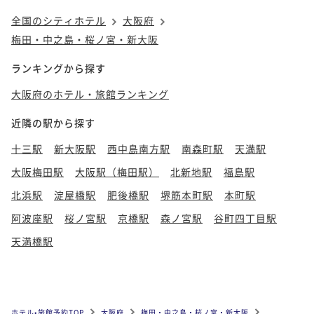
全国のシティホテル
大阪府
梅田・中之島・桜ノ宮・新大阪
ランキングから探す
大阪府のホテル・旅館ランキング
近隣の駅から探す
十三駅
新大阪駅
西中島南方駅
南森町駅
天満駅
大阪梅田駅
大阪駅（梅田駅）
北新地駅
福島駅
北浜駅
淀屋橋駅
肥後橋駅
堺筋本町駅
本町駅
阿波座駅
桜ノ宮駅
京橋駅
森ノ宮駅
谷町四丁目駅
天満橋駅
ホテル•旅館予約TOP
大阪府
梅田・中之島・桜ノ宮・新大阪