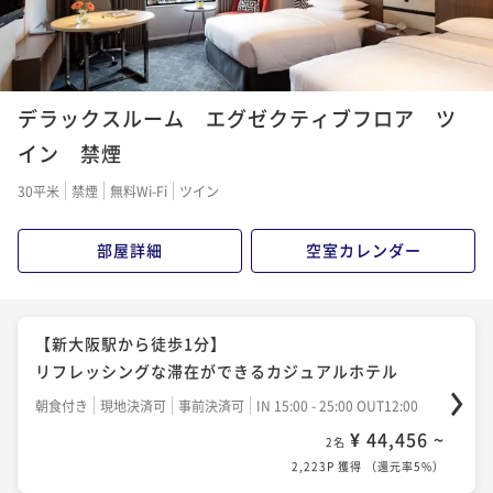
3 ｄａｙｓ ｓｔａｙ ～連泊ステイ～
素泊まり
現地決済可
事前決済可
IN 15:00 - 25:00 OUT12:00
デラックスルーム エグゼクティブフロア ツ
¥ 65,824 ~
2名
イン 禁煙
3,292P 獲得
（
還元率5%
）
30平米
禁煙
無料Wi-Fi
ツイン
3 days stay ～ ～連泊ステイ～ (朝食付)
部屋詳細
空室カレンダー
朝食付き
現地決済可
事前決済可
IN 15:00 - 25:00 OUT12:00
¥ 93,048 ~
2名
4,653P 獲得
（
還元率5%
）
【新大阪駅から徒歩1分】
リフレッシングな滞在ができるカジュアルホテル
朝食付き
現地決済可
事前決済可
IN 15:00 - 25:00 OUT12:00
¥ 44,456 ~
2名
2,223P 獲得
（
還元率5%
）