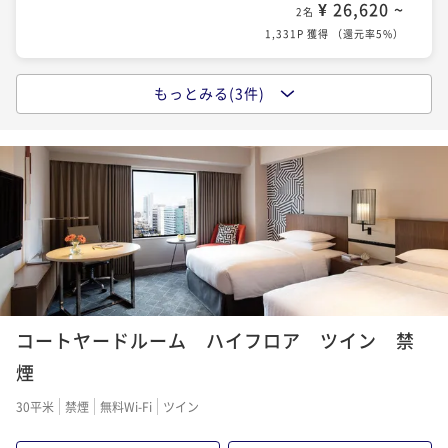
¥ 26,620 ~
2名
1,331P 獲得
（
還元率5%
）
もっとみる(3件)
【新大阪駅から徒歩1分】
リフレッシングな滞在ができるカジュアルホテル
朝食付き
現地決済可
事前決済可
IN 15:00 - 25:00 OUT12:00
¥ 34,462 ~
2名
1,724P 獲得
（
還元率5%
）
3 ｄａｙｓ ｓｔａｙ ～連泊ステイ～
素泊まり
現地決済可
事前決済可
IN 15:00 - 25:00 OUT12:00
コートヤードルーム ハイフロア ツイン 禁
¥ 65,824 ~
2名
煙
3,292P 獲得
（
還元率5%
）
30平米
禁煙
無料Wi-Fi
ツイン
3 days stay ～ ～連泊ステイ～ (朝食付)