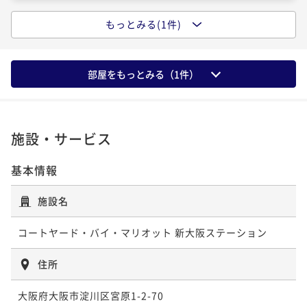
もっとみる(1件)
3 days stay ～ ～連泊ステイ～ (朝食付)
朝食付き
現地決済可
事前決済可
IN 15:00 - 25:00 OUT12:00
¥ 108,634 ~
部屋をもっとみる（
1
件）
2名
5,432P 獲得
（
還元率5%
）
施設・サービス
基本情報
施設名
コートヤード・バイ・マリオット 新大阪ステーション
住所
大阪府大阪市淀川区宮原1-2-70