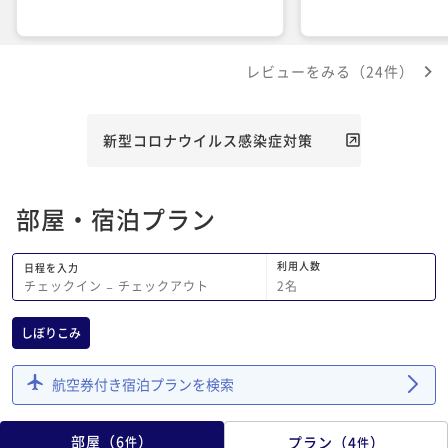
レビューをみる（24件）
新型コロナウイルス感染症対策
部屋・宿泊プラン
利用人数
日程を入力
2
名
チェックイン
−
チェックアウト
しぼりこみ
航空券付き宿泊プランを検索
部屋
（
6
）
プラン
（
4
）
件
件