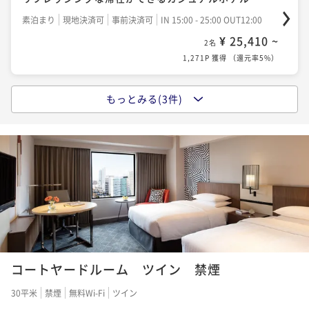
素泊まり
現地決済可
事前決済可
IN 15:00 - 25:00 OUT12:00
¥ 25,410 ~
2名
1,271P 獲得
（
還元率5%
）
もっとみる(3件)
【新大阪駅から徒歩1分】
リフレッシングな滞在ができるカジュアルホテル
朝食付き
現地決済可
事前決済可
IN 15:00 - 25:00 OUT12:00
¥ 33,252 ~
2名
1,663P 獲得
（
還元率5%
）
3 ｄａｙｓ ｓｔａｙ ～連泊ステイ～
素泊まり
現地決済可
事前決済可
IN 15:00 - 25:00 OUT12:00
コートヤードルーム ツイン 禁煙
¥ 62,920 ~
2名
3,146P 獲得
（
還元率5%
）
30平米
禁煙
無料Wi-Fi
ツイン