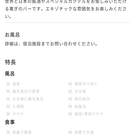
世界と日本の銘酒やスペシャルカクテルをお愉しみいただけ
る寛ぎのバーです。エキゾチックな雰囲気をお楽しみくださ
い。
お風呂
詳細は、宿泊施設までお問い合わせください。
特長
風呂
温泉
源泉かけ流し
露天風呂付客室
大浴場
大浴場に露天風呂
貸切風呂
入湯税
岩盤浴
サウナ
個室/専用サウナ
食事
部屋で朝食
部屋で夕食