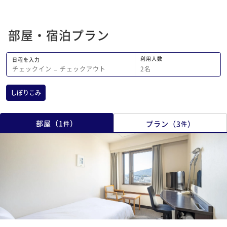
部屋・宿泊プラン
利用人数
日程を入力
2
名
チェックイン
−
チェックアウト
しぼりこみ
部屋
（
1
）
プラン
（
3
）
件
件