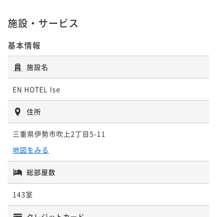
ポイント即利用で
最大7％OFF
¥13,600~
施設・サービス
¥ 12,648 ~
2名
基本情報
ポイントアップ
施設名
◆最大4％OFF!! 2連泊ステイプラン＊素泊まり◆
素泊まり
現地決済可
事前決済可
IN 15:00 - 29:00 OUT10:00
EN HOTEL Ise
ポイント即利用で
最大7％OFF
¥20,720~
住所
¥ 19,269 ~
2名
三重県伊勢市吹上2丁目5-11
地図をみる
総部屋数
143室
クレジットカード