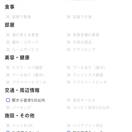
食事
部屋で朝食
部屋で夕食
部屋
海が見える客室
夜景自慢の客室
離れ・コテージ
子供の宿泊
ルームサービス
グランピング
美容・健康
エステ・スパ施設
プールあり（屋内）
プールあり（屋外）
フィットネス施設
プライベートプール
プライベートビーチ
交通・周辺情報
駅から徒歩5分以内
送迎サービス
パーキング
コンビニ徒歩5分以内
施設・その他
ペットもOK
バリアフリー対応