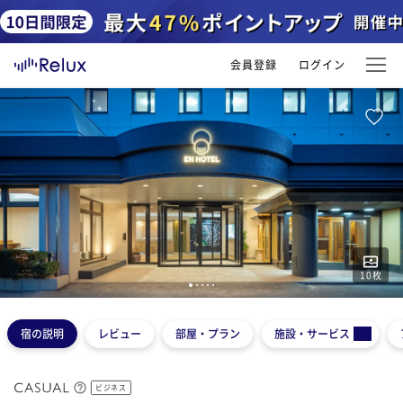
会員登録
ログイン
10
枚
1
2
3
4
5
宿の説明
レビュー
部屋・プラン
施設・サービス
ビジネス