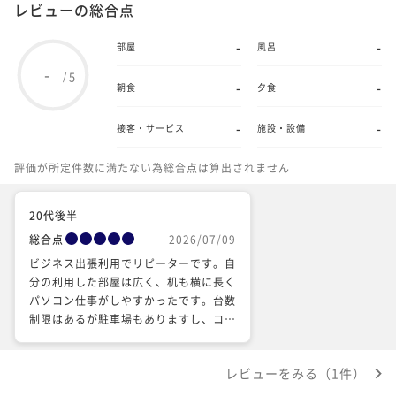
レビューの総合点
-
-
部屋
風呂
-
5
/
-
-
朝食
夕食
-
-
接客・サービス
施設・設備
評価が所定件数に満たない為総合点は算出されません
20代後半
総合点
2026/07/09
ビジネス出張利用でリピーターです。自
分の利用した部屋は広く、机も横に長く
パソコン仕事がしやすかったです。台数
制限はあるが駐車場もありますし、コー
ヒーサービスがあるので、文句なしのビ
ジホです。また利用します。
レビューをみる（1件）