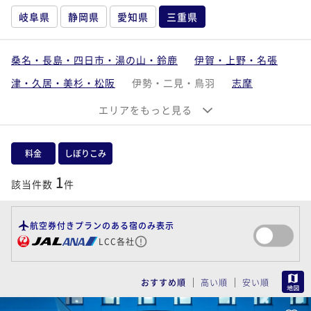
岐阜県
静岡県
愛知県
三重県
桑名・長島・四日市・湯の山・鈴鹿
伊賀・上野・名張
津・久居・美杉・松阪
伊勢・二見・鳥羽
志摩
東紀州・奥伊勢
エリアをもっと見る
料金
しぼりこみ
1
該当件数
件
航空券付きプランのある宿のみ表示
LCC各社
MAP
おすすめ順
高い順
安い順