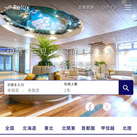
会員登録
ログイン
伊勢・二見・鳥羽のビジネスホテ
ルの宿泊予約
利用人数
日程を入力
1
名
未指定
−
未指定
全国
北海道
東北
北関東
首都圏
甲信越
北陸