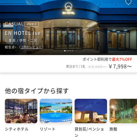
ビジネス
EN HOTEL Ise
三重県 / 伊勢・二見
-
総合点
（
1
件のレビュー
）
1
2
3
4
5
ポイント即利用で
最大7％OFF
￥7,998〜
素泊まり
/
1名
￥8,600〜
他の宿タイプから探す
シティホテル
リゾート
貸別荘/ペンショ
旅館
ン