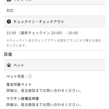
¥ 31,006 ~
2名
対応
ポイントアップ
チェックイン・チェックアウト
【特別会席】知多半島と伊勢湾の味覚を堪能
15:00
（最終チェックイン 20:00）
- 10:00
二食付き
現地決済可
事前決済可
IN 15:00 - 18:00 OUT10:00
ポイント即利用で
最大7％OFF
※チェックイン及びチェックアウトは宿泊プランにより異なる場合
¥34,480~
がございます。
¥ 32,066 ~
2名
設備
ペット
ペット可否：
◯
宿泊可能ペット
詳細は、宿泊施設までお問い合わせください。
ワクチン接種証明書
詳細は、宿泊施設までお問い合わせください。