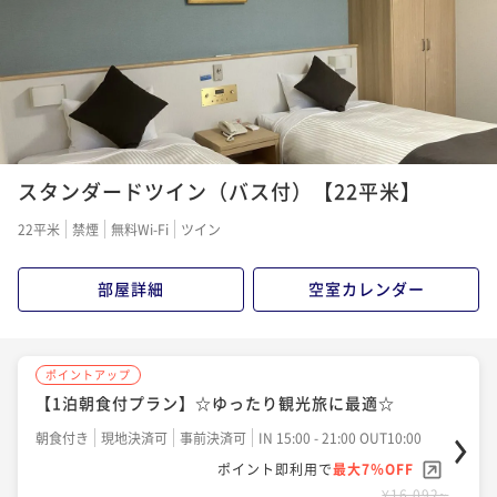
ポイント即利用で
最大7％OFF
¥23,208~
¥ 21,583 ~
2名
ポイントアップ
【早期割28／土地の恵み会席】早期予約でオトクな価
スタンダードツイン（バス付）【22平米】
格！※27日前から返金不可
二食付き
事前決済可
IN 15:00 - 18:00 OUT10:00
22平米
禁煙
無料Wi-Fi
ツイン
ポイント即利用で
最大7％OFF
¥26,964~
部屋詳細
空室カレンダー
¥ 25,076 ~
2名
ポイントアップ
ポイントアップ
【1泊朝食付プラン】☆ゆったり観光旅に最適☆
【土地の恵み会席】知多の恵み
朝食付き
現地決済可
事前決済可
IN 15:00 - 21:00 OUT10:00
二食付き
現地決済可
事前決済可
IN 15:00 - 18:00 OUT10:00
ポイント即利用で
最大7％OFF
ポイント即利用で
最大7％OFF
¥16,092~