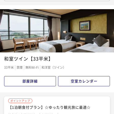
7日前から返金不可
【季節の会席】美浜の風に乗せて
二食付き
事前決済可
IN 15:00 - 18:00 OUT10:00
二食付き
現地決済可
事前決済可
IN 15:00 - 20:00 OUT10:00
ポイント即利用で
最大7％OFF
ポイント即利用で
最大7％OFF
¥32,092~
¥24,132~
¥ 29,845 ~
¥ 22,442 ~
2名
2名
ポイントアップ
ポイントアップ
【特別会席】知多半島と伊勢湾の味覚を堪能
【早期割28／土地の恵み会席】早期予約でオトクな価
和室ツイン【33平米】
格！※27日前から返金不可
二食付き
現地決済可
事前決済可
IN 15:00 - 18:00 OUT10:00
二食付き
事前決済可
IN 15:00 - 18:00 OUT10:00
ポイント即利用で
最大7％OFF
33平米
禁煙
無料Wi-Fi
和洋室（ツイン）
¥33,094~
ポイント即利用で
最大7％OFF
¥ 30,777 ~
2名
¥27,796~
部屋詳細
空室カレンダー
¥ 25,850 ~
2名
ポイントアップ
ポイントアップ
【1泊朝食付プラン】☆ゆったり観光旅に最適☆
【土地の恵み会席】知多の恵み