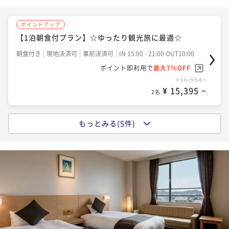
ポイントアップ
ポイントアップ
【1泊朝食付プラン】☆ゆったり観光旅に最適☆
【土地の恵み会席】知多の恵み
朝食付き
現地決済可
事前決済可
IN 15:00 - 21:00 OUT10:00
二食付き
現地決済可
事前決済可
IN 15:00 - 18:00 OUT10:00
ポイント即利用で
最大7％OFF
ポイント即利用で
最大7％OFF
¥16,554~
¥27,920~
¥ 15,395 ~
¥ 25,965 ~
2名
2名
もっとみる(5件)
ポイントアップ
ポイントアップ
【季節の会席】美浜の風に乗せて
【早期割28／特別会席】早期予約でオトクな価格！※2
7日前から返金不可
二食付き
現地決済可
事前決済可
IN 15:00 - 20:00 OUT10:00
ポイント即利用で
最大7％OFF
二食付き
事前決済可
IN 15:00 - 18:00 OUT10:00
¥23,670~
ポイント即利用で
最大7％OFF
¥ 22,013 ~
2名
¥31,676~
¥ 29,458 ~
2名
ポイントアップ