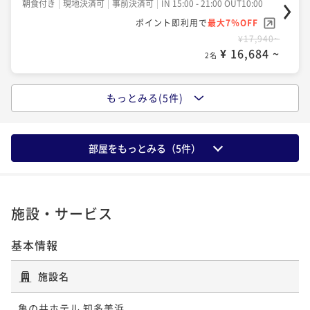
朝食付き
現地決済可
事前決済可
IN 15:00 - 21:00 OUT10:00
二食付き
現地決済可
事前決済可
IN 15:00 - 18:00 OUT10:00
ポイント即利用で
最大7％OFF
ポイント即利用で
最大7％OFF
¥17,940~
¥28,844~
¥ 16,684 ~
¥ 26,824 ~
2名
2名
もっとみる(5件)
ポイントアップ
ポイントアップ
【季節の会席】美浜の風に乗せて
【早期割28／特別会席】早期予約でオトクな価格！※2
7日前から返金不可
二食付き
現地決済可
事前決済可
IN 15:00 - 20:00 OUT10:00
部屋をもっとみる（
5
件）
ポイント即利用で
最大7％OFF
二食付き
事前決済可
IN 15:00 - 18:00 OUT10:00
¥25,056~
ポイント即利用で
最大7％OFF
¥ 23,302 ~
2名
¥32,508~
¥ 30,232 ~
施設・サービス
2名
ポイントアップ
基本情報
【早期割28／土地の恵み会席】早期予約でオトクな価
ポイントアップ
格！※27日前から返金不可
【特別会席】知多半島と伊勢湾の味覚を堪能
施設名
二食付き
事前決済可
IN 15:00 - 18:00 OUT10:00
二食付き
現地決済可
事前決済可
IN 15:00 - 18:00 OUT10:00
亀の井ホテル 知多美浜
ポイント即利用で
最大7％OFF