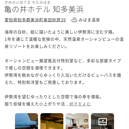
かめのいほてる ちたみはま
亀の井ホテル 知多美浜
愛知県知多郡美浜町奥田砂原39
みはま温泉
海岸の白砂、絵に描いたように美しい伊勢湾に沈む夕陽。

1年を通じて温暖な気候の中、天然温泉オーシャンビューの温
泉リゾートをお楽しみください。

オーシャンビュー展望風呂付特別室など、多彩な部屋タイプ
で癒しの空間を満喫できます。

伊勢湾を眺めながらゆっくり入浴いただけるビューバスを備
えた、特別和洋室もご用意しております。

伊勢湾を望むゆったりとした空間で海の幸を堪能。

掘り炬燵を備えた小上がりや活...
続きをよむ
+21枚