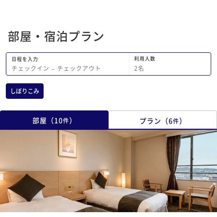
部屋・宿泊プラン
利用人数
日程を入力
2
名
チェックイン
−
チェックアウト
しぼりこみ
部屋
（
10
）
プラン
（
6
）
件
件