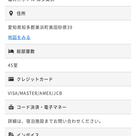
ポイント即利用で
最大7％OFF
¥28,628~
¥33,556~
¥ 26,624 ~
住所
¥ 31,207 ~
2名
2名
愛知県知多郡美浜町奥田砂原39
ポイントアップ
地図をみる
【土地の恵み会席】知多の恵み
二食付き
総部屋数
現地決済可
事前決済可
IN 15:00 - 18:00 OUT10:00
ポイント即利用で
最大7％OFF
45室
¥29,768~
¥ 27,684 ~
2名
クレジットカード
VISA/MASTER/AMEX/JCB
ポイントアップ
【早期割28／特別会席】早期予約でオトクな価格！※2
コード決済・電子マネー
7日前から返金不可
二食付き
事前決済可
IN 15:00 - 18:00 OUT10:00
詳細は、宿泊施設までお問い合わせください。
ポイント即利用で
最大7％OFF
¥33,340~
インボイス