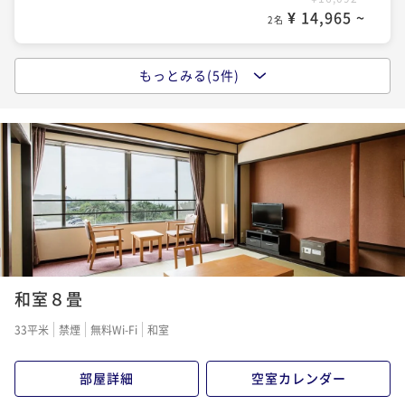
¥27,920~
¥ 14,965 ~
¥ 25,965 ~
2名
2名
もっとみる(5件)
ポイントアップ
ポイントアップ
【季節の会席】美浜の風に乗せて
【早期割28／特別会席】早期予約でオトクな価格！※2
7日前から返金不可
二食付き
現地決済可
事前決済可
IN 15:00 - 20:00 OUT10:00
ポイント即利用で
最大7％OFF
二食付き
事前決済可
IN 15:00 - 18:00 OUT10:00
¥23,208~
ポイント即利用で
最大7％OFF
¥ 21,583 ~
2名
¥31,676~
¥ 29,458 ~
2名
ポイントアップ
【早期割28／土地の恵み会席】早期予約でオトクな価
ポイントアップ
和室８畳
格！※27日前から返金不可
【特別会席】知多半島と伊勢湾の味覚を堪能
二食付き
事前決済可
IN 15:00 - 18:00 OUT10:00
33平米
禁煙
無料Wi-Fi
和室
二食付き
現地決済可
事前決済可
IN 15:00 - 18:00 OUT10:00
ポイント即利用で
最大7％OFF
ポイント即利用で
最大7％OFF
¥26,964~
¥32,632~
部屋詳細
空室カレンダー
¥ 25,076 ~
¥ 30,347 ~
2名
2名