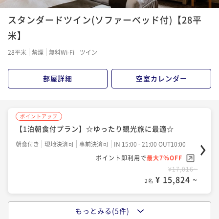
【早期割28／土地の恵み会席】早期予約でオトクな価
ポイントアップ
スタンダードツイン(ソファーベッド付)【28平
格！※27日前から返金不可
【特別会席】知多半島と伊勢湾の味覚を堪能
米】
二食付き
事前決済可
IN 15:00 - 18:00 OUT10:00
二食付き
現地決済可
事前決済可
IN 15:00 - 18:00 OUT10:00
ポイント即利用で
最大7％OFF
ポイント即利用で
最大7％OFF
28平米
禁煙
無料Wi-Fi
ツイン
¥27,380~
¥32,632~
¥ 25,463 ~
¥ 30,347 ~
2名
2名
部屋詳細
空室カレンダー
ポイントアップ
【土地の恵み会席】知多の恵み
ポイントアップ
【1泊朝食付プラン】☆ゆったり観光旅に最適☆
二食付き
現地決済可
事前決済可
IN 15:00 - 18:00 OUT10:00
朝食付き
現地決済可
事前決済可
ポイント即利用で
IN 15:00 - 21:00 OUT10:00
最大7％OFF
¥28,382~
ポイント即利用で
最大7％OFF
¥ 26,395 ~
2名
¥17,016~
¥ 15,824 ~
2名
ポイントアップ
【早期割28／特別会席】早期予約でオトクな価格！※2
もっとみる(5件)
ポイントアップ