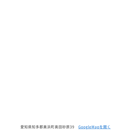
愛知県知多郡美浜町奥田砂原39
GoogleMapを開く