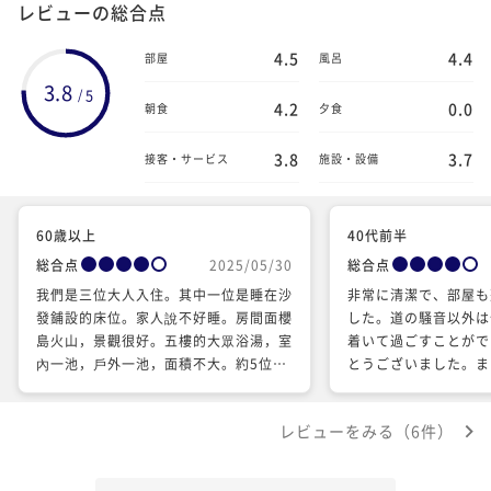
レビューの総合点
4.5
4.4
部屋
風呂
3.8
5
/
4.2
0.0
朝食
夕食
3.8
3.7
接客・サービス
施設・設備
60歳以上
40代前半
総合点
2025/05/30
総合点
我們是三位大人入住。其中一位是睡在沙
非常に清潔で、部屋も
發鋪設的床位。家人說不好睡。房間面櫻
した。道の騒音以外は
島火山，景觀很好。五樓的大眾浴湯，室
着いて過ごすことがで
內一池，戶外一池，面積不大。約5位大
とうございました。ま
人一起入池，就顯得擁擠。早餐是歐式自
機会がありましたら利
助餐。Hotel“S”飯店比較，這裡的餐飲
です。 強いて言えば
レビューをみる（6件）
算普通。
がないことですが、駐
来が非常に面倒でした
ぐらいです。