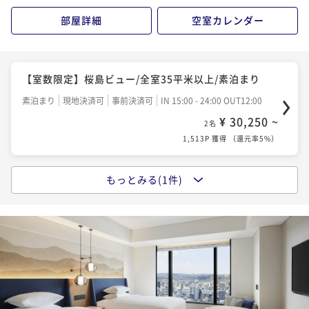
部屋詳細
空室カレンダー
【室数限定】桜島ビュー/全室35平米以上/素泊まり
素泊まり
現地決済可
事前決済可
IN 15:00 - 24:00 OUT12:00
¥ 30,250 ~
2名
1,513P 獲得
（
還元率5%
）
もっとみる(1件)
【室数限定】シンプルステイ/全室35平米以上/朝食付
き
朝食付き
現地決済可
事前決済可
IN 15:00 - 24:00 OUT12:00
¥ 37,510 ~
2名
1,876P 獲得
（
還元率5%
）