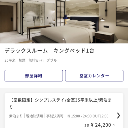
¥ 31,460 ~
2名
1,573P 獲得
（
還元率5%
）
1
2
デラックスルーム キングベッド1台
35平米
禁煙
無料Wi-Fi
ダブル
部屋詳細
空室カレンダー
【室数限定】シンプルステイ/全室35平米以上/素泊ま
り
素泊まり
現地決済可
事前決済可
IN 15:00 - 24:00 OUT12:00
¥ 24,200 ~
2名