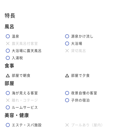
特長
風呂
温泉
源泉かけ流し
露天風呂付客室
大浴場
大浴場に露天風呂
貸切風呂
入湯税
食事
部屋で朝食
部屋で夕食
部屋
海が見える客室
夜景自慢の客室
離れ・コテージ
子供の宿泊
ルームサービス
美容・健康
エステ・スパ施設
プールあり（屋内）