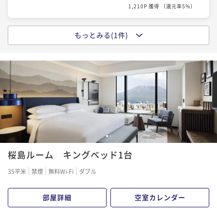
1,210P 獲得
（
還元率5%
）
もっとみる(1件)
【室数限定】シンプルステイ/全室35平米以上/朝食付
き
朝食付き
現地決済可
事前決済可
IN 15:00 - 24:00 OUT12:00
¥ 31,460 ~
2名
1,573P 獲得
（
還元率5%
）
1
2
桜島ルーム キングベッド1台
35平米
禁煙
無料Wi-Fi
ダブル
部屋詳細
空室カレンダー