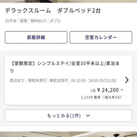
デラックスルーム ダブルベッド2台
35平米
禁煙
無料Wi-Fi
ダブル
部屋詳細
空室カレンダー
【室数限定】シンプルステイ/全室35平米以上/素泊ま
り
素泊まり
現地決済可
事前決済可
IN 15:00 - 24:00 OUT12:00
¥ 24,200 ~
2名
1,210P 獲得
（
還元率5%
）
もっとみる(1件)
【室数限定】シンプルステイ/全室35平米以上/朝食付
き
朝食付き
現地決済可
事前決済可
IN 15:00 - 24:00 OUT12:00