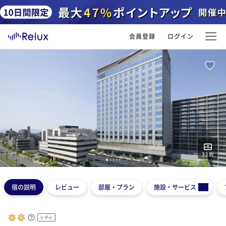
会員登録
ログイン
32
枚
1
2
3
4
5
宿の説明
レビュー
部屋・プラン
施設・サービス
シティ