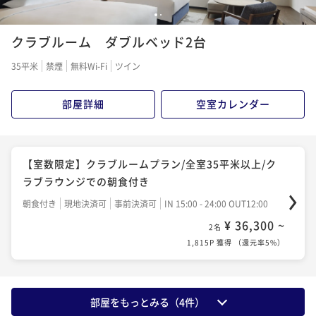
1
2
クラブルーム ダブルベッド2台
35平米
禁煙
無料Wi-Fi
ツイン
部屋詳細
空室カレンダー
【室数限定】クラブルームプラン/全室35平米以上/ク
ラブラウンジでの朝食付き
朝食付き
現地決済可
事前決済可
IN 15:00 - 24:00 OUT12:00
¥ 36,300 ~
2名
1,815P 獲得
（
還元率5%
）
部屋をもっとみる（
4
件）