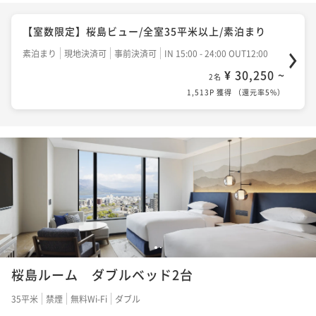
【室数限定】桜島ビュー/全室35平米以上/素泊まり
素泊まり
現地決済可
事前決済可
IN 15:00 - 24:00 OUT12:00
¥ 30,250 ~
2名
1,513P 獲得
（
還元率5%
）
1
2
桜島ルーム ダブルベッド2台
35平米
禁煙
無料Wi-Fi
ダブル