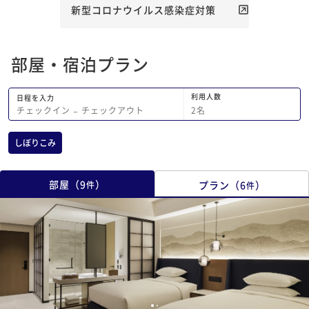
新型コロナウイルス感染症対策
部屋・宿泊プラン
利用人数
日程を入力
2
名
チェックイン
−
チェックアウト
しぼりこみ
部屋
（
9
）
プラン
（
6
）
件
件
1
2