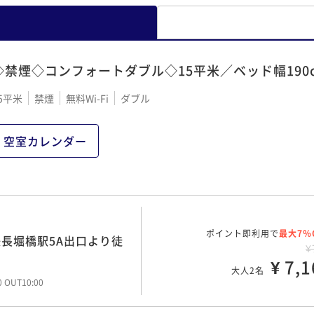
◇禁煙◇コンフォートダブル◇15平米／ベッド幅190
5平米
禁煙
無料Wi-Fi
ダブル
空室カレンダー
ポイント即利用で
最大7％
長堀橋駅5A出口より徒
¥
¥ 7,1
大人2名
00 OUT10:00