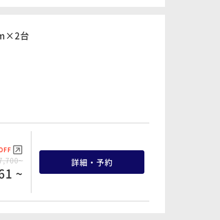
m×2台
OFF
7,700~
詳細・予約
61 ~