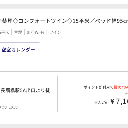
◇禁煙◇コンフォートツイン◇15平米／ベッド幅95c
5平米
禁煙
無料Wi-Fi
ツイン
空室カレンダー
ポイント即利用で
最大7％
長堀橋駅5A出口より徒
¥
¥ 7,1
大人2名
00 OUT10:00