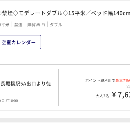
◇禁煙◇モデレートダブル◇15平米／ベッド幅140c
5平米
禁煙
無料Wi-Fi
ダブル
空室カレンダー
ポイント即利用で
最大7％
長堀橋駅5A出口より徒
¥
¥ 7,6
大人2名
00 OUT10:00