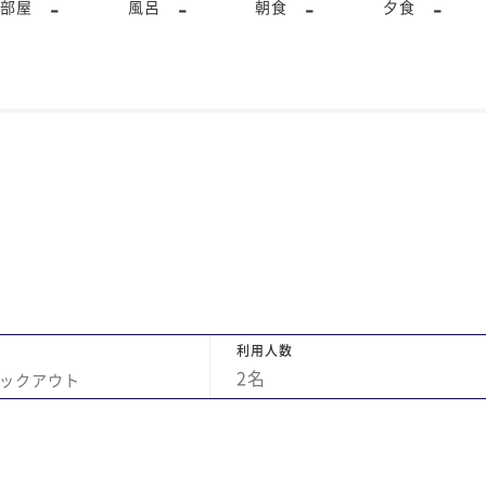
-
-
-
-
部屋
風呂
朝食
夕食
利用人数
2
名
ックアウト