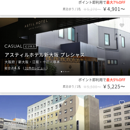
ポイント即利用で
最大7％OFF
￥4,901〜
素泊まり
/
1名
￥5,270〜
ビジネス
アスティルホテル新大阪 プレシャス
大阪府 / 新大阪・江坂・十三・塚本
4.6
総合点
（
31
件のレビュー
）
1
2
3
4
5
ポイント即利用で
最大5％OFF
￥5,225〜
素泊まり
/
1名
￥5,500〜
ビジネス