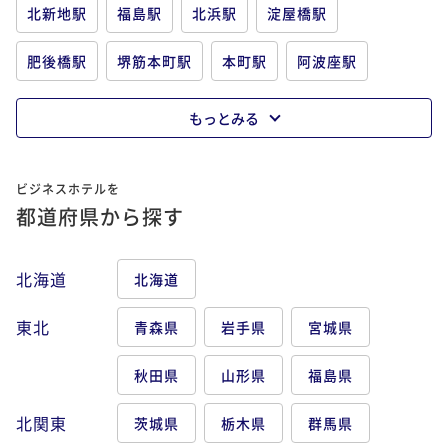
北新地駅
福島駅
北浜駅
淀屋橋駅
肥後橋駅
堺筋本町駅
本町駅
阿波座駅
ユニバーサルシティ駅
弁天町駅
桜ノ宮駅
もっとみる
京橋駅
森ノ宮駅
谷町四丁目駅
天満橋駅
ビジネスホテルを
心斎橋駅
難波駅
大阪難波駅
大国町駅
都道府県から探す
新今宮駅
鶴橋駅
天王寺駅
堺駅
堺東駅
北海道
北海道
東北
青森県
岩手県
宮城県
秋田県
山形県
福島県
北関東
茨城県
栃木県
群馬県