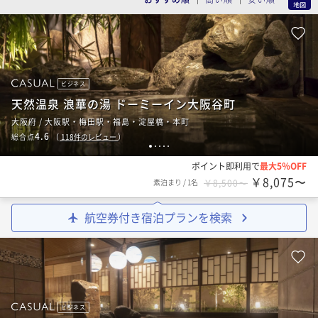
ビジネス
天然温泉 浪華の湯 ドーミーイン大阪谷町
大阪府 / 大阪駅・梅田駅・福島・淀屋橋・本町
4.6
総合点
（
118
件のレビュー
）
1
2
3
4
5
ポイント即利用で
最大5％OFF
￥8,075〜
素泊まり
/
1名
￥8,500〜
航空券付き宿泊プランを検索
ビジネス