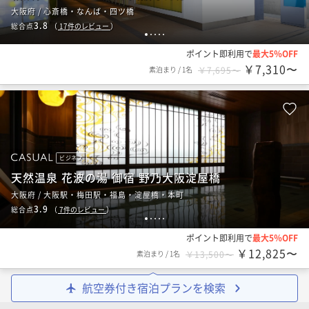
大阪府 / 心斎橋・なんば・四ツ橋
3.8
総合点
（
17
件のレビュー
）
1
2
3
4
5
ポイント即利用で
最大5％OFF
￥7,310〜
素泊まり
/
1名
￥7,695〜
ビジネス
天然温泉 花波の湯 御宿 野乃大阪淀屋橋
大阪府 / 大阪駅・梅田駅・福島・淀屋橋・本町
3.9
総合点
（
7
件のレビュー
）
1
2
3
4
5
ポイント即利用で
最大5％OFF
￥12,825〜
素泊まり
/
1名
￥13,500〜
航空券付き宿泊プランを検索