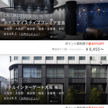
ビジネス
ホテルマイステイズプレミア堂島
大阪府 / 大阪駅・梅田駅・福島・淀屋橋・本町
4.1
総合点
（
22
件のレビュー
）
1
2
3
4
5
ポイント即利用で
最大5％OFF
￥8,455〜
素泊まり
/
1名
￥8,900〜
ビジネス
ホテルインターゲート大阪 梅田
大阪府 / 大阪駅・梅田駅・福島・淀屋橋・本町
4.5
総合点
（
35
件のレビュー
）
1
2
3
4
5
ポイント即利用で
最大5％OFF