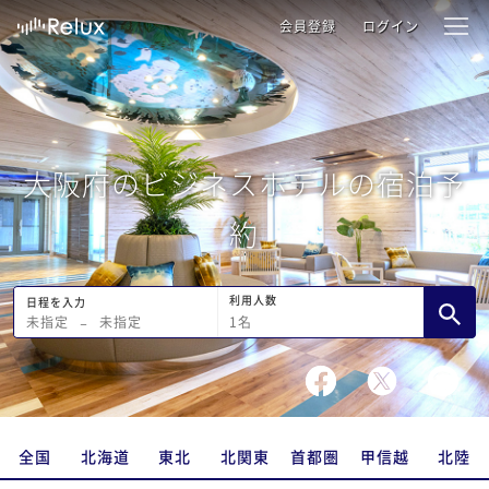
会員登録
ログイン
大阪府のビジネスホテルの宿泊予
約
利用人数
日程を入力
1
名
未指定
−
未指定
全国
北海道
東北
北関東
首都圏
甲信越
北陸