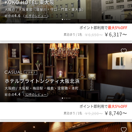
KOKO HOTEL 東大阪
大阪府 / 大阪東部（寝屋川・守口・門真・東大阪）
4.6
総合点
（
41
件のレビュー
）
1
2
3
4
5
ポイント即利用で
最大5％OFF
￥6,317〜
素泊まり
/
1名
￥6,650〜
ビジネス
ホテルブライトンシティ大阪北浜
大阪府 / 大阪駅・梅田駅・福島・淀屋橋・本町
4.4
総合点
（
52
件のレビュー
）
1
2
3
4
5
ポイント即利用で
最大5％OFF
￥8,740〜
素泊まり
/
1名
￥9,200〜