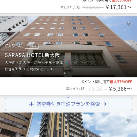
￥17,361〜
素泊まり
/
1名
￥18,275〜
ビジネス
SARASA HOTEL新大阪
大阪府 / 新大阪・江坂・十三・塚本
3.9
総合点
（
118
件のレビュー
）
1
2
3
4
5
ポイント即利用で
最大37％OFF
￥5,386〜
素泊まり
/
1名
￥8,550〜
航空券付き宿泊プランを検索