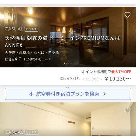
ビジネス
天然温泉 朝霧の湯 ドーミーインPREMIUMなんば
ANNEX
大阪府 / 心斎橋・なんば・四ツ橋
4.7
総合点
（
15
件のレビュー
）
1
2
3
4
5
ポイント即利用で
最大7％OFF
￥10,230〜
素泊まり
/
1名
￥11,000〜
航空券付き宿泊プランを検索
ビジネス