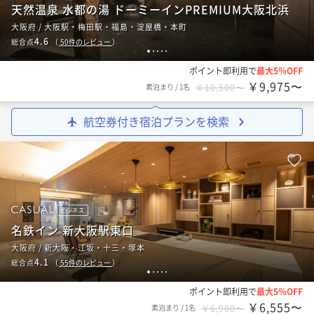
天然温泉 水都の湯 ドーミーインPREMIUM大阪北浜
大阪府 / 大阪駅・梅田駅・福島・淀屋橋・本町
4.6
総合点
（
50
件のレビュー
）
1
2
3
4
5
ポイント即利用で
最大5％OFF
￥9,975〜
素泊まり
/
1名
￥10,500〜
航空券付き宿泊プランを検索
ビジネス
名鉄イン 新大阪駅東口
大阪府 / 新大阪・江坂・十三・塚本
4.1
総合点
（
55
件のレビュー
）
1
2
3
4
5
ポイント即利用で
最大5％OFF
￥6,555〜
素泊まり
/
1名
￥6,900〜