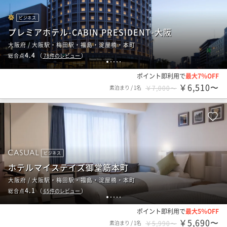
ビジネス
プレミアホテル-CABIN PRESIDENT-大阪
大阪府 / 大阪駅・梅田駅・福島・淀屋橋・本町
4.4
総合点
（
78
件のレビュー
）
1
2
3
4
5
ポイント即利用で
最大7％OFF
￥6,510〜
素泊まり
/
1名
￥7,000〜
ビジネス
ホテルマイステイズ御堂筋本町
大阪府 / 大阪駅・梅田駅・福島・淀屋橋・本町
4.1
総合点
（
65
件のレビュー
）
1
2
3
4
5
ポイント即利用で
最大5％OFF
￥5,690〜
素泊まり
/
1名
￥5,990〜