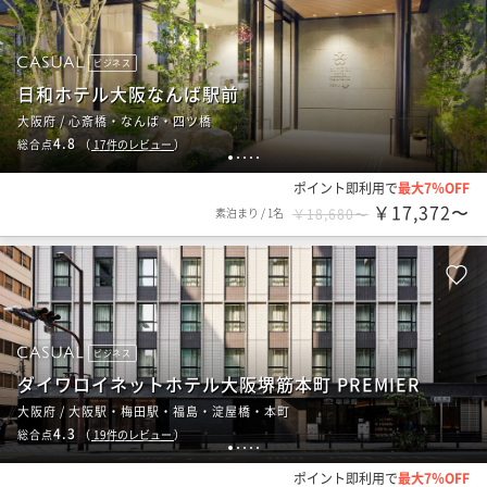
ビジネス
日和ホテル大阪なんば駅前
大阪府 / 心斎橋・なんば・四ツ橋
4.8
総合点
（
17
件のレビュー
）
1
2
3
4
5
ポイント即利用で
最大7％OFF
￥17,372〜
素泊まり
/
1名
￥18,680〜
ビジネス
ダイワロイネットホテル大阪堺筋本町 PREMIER
大阪府 / 大阪駅・梅田駅・福島・淀屋橋・本町
4.3
総合点
（
19
件のレビュー
）
1
2
3
4
5
ポイント即利用で
最大7％OFF