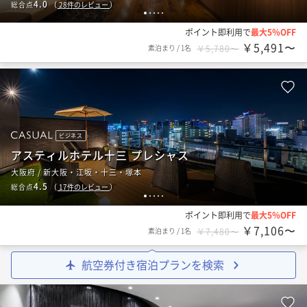
4.0
総合点
（
28
件のレビュー
）
1
2
3
4
5
ポイント即利用で
最大5％OFF
￥5,491〜
素泊まり
/
1名
￥5,780〜
ビジネス
アスティルホテル十三 プレシャス
大阪府 / 新大阪・江坂・十三・塚本
4.5
総合点
（
17
件のレビュー
）
1
2
3
4
5
ポイント即利用で
最大5％OFF
￥7,106〜
素泊まり
/
1名
￥7,480〜
航空券付き宿泊プランを検索