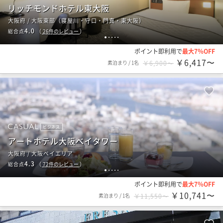
リッチモンドホテル東大阪
大阪府 / 大阪東部（寝屋川・守口・門真・東大阪）
4.0
総合点
（
26
件のレビュー
）
1
2
3
4
5
ポイント即利用で
最大7％OFF
￥6,417〜
素泊まり
/
1名
￥6,900〜
ビジネス
アートホテル大阪ベイタワー
大阪府 / 大阪ベイエリア
4.3
総合点
（
72
件のレビュー
）
1
2
3
4
5
ポイント即利用で
最大7％OFF
￥10,741〜
素泊まり
/
1名
￥11,550〜