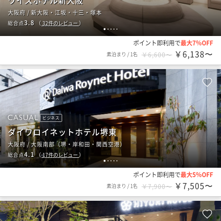
ワイズホテル新大阪
大阪府 / 新大阪・江坂・十三・塚本
3.8
総合点
（
32
件のレビュー
）
1
2
3
4
5
ポイント即利用で
最大7％OFF
￥6,138〜
素泊まり
/
1名
￥6,600〜
ビジネス
ダイワロイネットホテル堺東
大阪府 / 大阪南部（堺・岸和田・関西空港）
4.1
総合点
（
17
件のレビュー
）
1
2
3
4
5
ポイント即利用で
最大5％OFF
￥7,505〜
素泊まり
/
1名
￥7,900〜