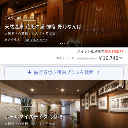
ビジネス
天然温泉 花風の湯 御宿 野乃なんば
大阪府 / 心斎橋・なんば・四ツ橋
4.3
総合点
（
28
件のレビュー
）
1
2
3
4
5
ポイント即利用で
最大7％OFF
￥16,740〜
素泊まり
/
1名
￥18,000〜
航空券付き宿泊プランを検索
ビジネス
ホテルマイステイズ心斎橋
大阪府 / 心斎橋・なんば・四ツ橋