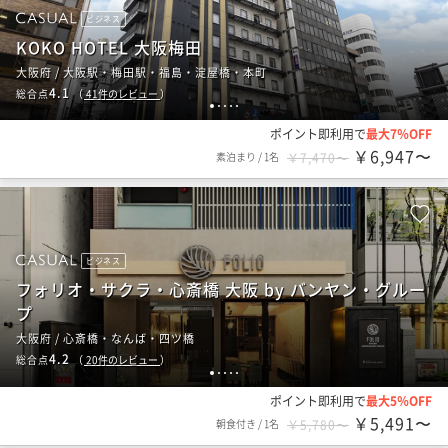
ビジネス
KOKO HOTEL 大阪梅田
大阪府 / 大阪駅・梅田駅・福島・淀屋橋・本町
4.1
総合点
（
41
件のレビュー
）
1
2
3
4
5
ポイント即利用で
最大7％OFF
￥6,947〜
素泊まり
/
1名
￥7,470〜
ビジネス
フォリオ・サクラ・心斎橋 大阪 by バンヤン・グルー
プ
大阪府 / 心斎橋・なんば・四ツ橋
4.2
総合点
（
20
件のレビュー
）
1
2
3
4
5
ポイント即利用で
最大5％OFF
￥5,491〜
朝食付き
/
1名
￥5,780〜