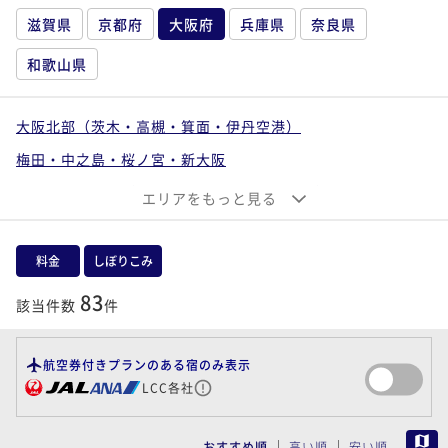
滋賀県
京都府
大阪府
兵庫県
奈良県
和歌山県
大阪北部（茨木・高槻・箕面・伊丹空港）
梅田・中之島・桜ノ宮・新大阪
大阪ベイエリア（ユニバーサルシティ・南港）
エリアをもっと見る
なんば・心斎橋・上本町・天王寺
大阪東部（寝屋川・守口・門真・東大阪）
料金
しぼりこみ
大阪南部（堺・岸和田・関西空港）
83
該当件数
件
航空券付きプランのある宿のみ表示
LCC各社
MAP
おすすめ順
高い順
安い順