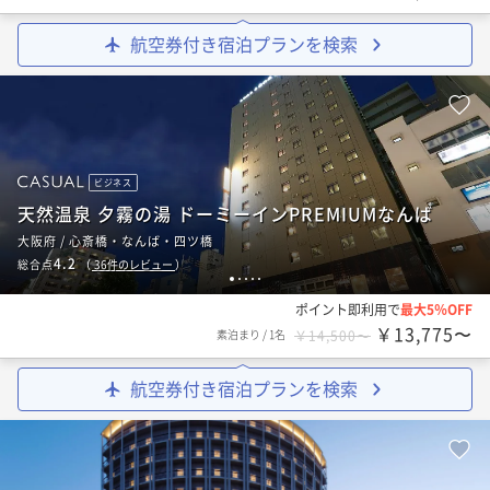
航空券付き宿泊プランを検索
ビジネス
天然温泉 夕霧の湯 ドーミーインPREMIUMなんば
大阪府 / 心斎橋・なんば・四ツ橋
4.2
総合点
（
36
件のレビュー
）
1
2
3
4
5
ポイント即利用で
最大5％OFF
￥13,775〜
素泊まり
/
1名
￥14,500〜
航空券付き宿泊プランを検索