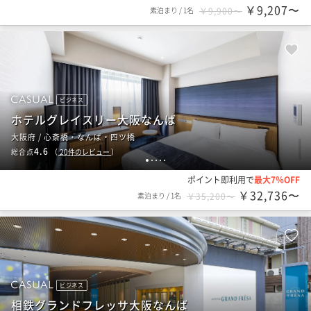
￥9,207〜
素泊まり
/
1名
￥9,900〜
ビジネス
ホテルグレイスリー大阪なんば
大阪府 / 心斎橋・なんば・四ツ橋
4.6
総合点
（
20
件のレビュー
）
1
2
3
4
5
ポイント即利用で
最大7％OFF
￥32,736〜
素泊まり
/
1名
￥35,200〜
ビジネス
相鉄グランドフレッサ大阪なんば