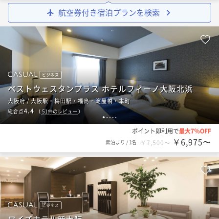
航空券付き宿泊プランを検索
ビジネス
ベストウェスタンプラス ホテルフィーノ大阪北浜
大阪府 / 大阪駅・梅田駅・福島・淀屋橋・本町
4.4
総合点
（
51
件のレビュー
）
1
2
3
4
5
ポイント即利用で
最大7％OFF
￥6,975〜
素泊まり
/
1名
￥7,500〜
ビジネス