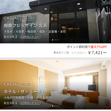
ビジネス
相鉄フレッサイン 北浜
大阪府 / 大阪駅・梅田駅・福島・淀屋橋・本町
4.2
総合点
（
53
件のレビュー
）
1
2
3
4
5
ポイント即利用で
最大7％OFF
￥7,421〜
素泊まり
/
1名
￥7,980〜
ビジネス
ホテル・ザ・ルーテル
大阪府 / 大阪城・京橋・市内東部
4.1
総合点
（
47
件のレビュー
）
1
2
3
4
5